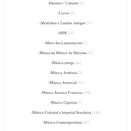
-Klezmer / Cabaret
(6)
-Livros
(1)
-Modinhas e Lundus Antigos
(31)
-MPB
(54)
-Muro das Lamentações
(1)
-Museu da Música de Mariana
(15)
-Música antiga
(16)
-Música Armênia
(3)
-Música Armorial
(12)
-Música Barroca Francesa
(120)
-Música Cipriota
(1)
-Música Colonial e Imperial Brasileira
(206)
-Música Contemporânea
(42)