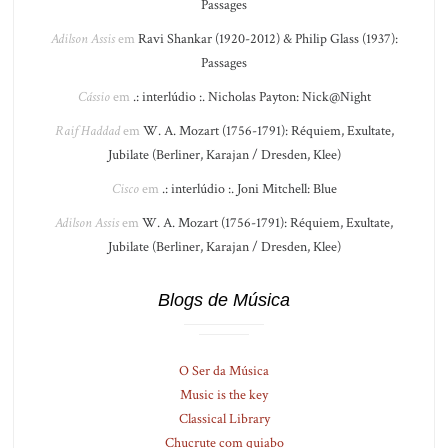
Passages
Adilson Assis
em
Ravi Shankar (1920-2012) & Philip Glass (1937):
Passages
Cássio
em
.: interlúdio :. Nicholas Payton: Nick@Night
Raif Haddad
em
W. A. Mozart (1756-1791): Réquiem, Exultate,
Jubilate (Berliner, Karajan / Dresden, Klee)
Cisco
em
.: interlúdio :. Joni Mitchell: Blue
Adilson Assis
em
W. A. Mozart (1756-1791): Réquiem, Exultate,
Jubilate (Berliner, Karajan / Dresden, Klee)
Blogs de Música
O Ser da Música
Music is the key
Classical Library
Chucrute com quiabo