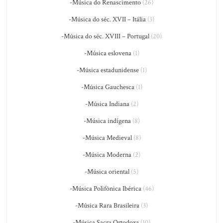
-Música do Renascimento
(26)
-Música do séc. XVII – Itália
(3)
-Música do séc. XVIII – Portugal
(20)
-Música eslovena
(1)
-Música estadunidense
(1)
-Música Gauchesca
(1)
-Música Indiana
(2)
-Música indígena
(8)
-Música Medieval
(8)
-Música Moderna
(2)
-Música oriental
(5)
-Música Polifônica Ibérica
(46)
-Música Rara Brasileira
(3)
-Música Sacra Ortodoxa
(10)