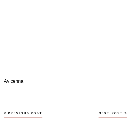
.
Avicenna
Navegação
PREVIOUS POST
NEXT POST
de
Post