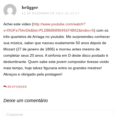
brügger
disse:
11 DE DEZEMBRO DE 2012 ÀS 13:17
Achei este vídeo (
http://www.youtube.com/watch?
v=fXUFe7hlmGk&list=PLDB686896491F4B42&index=5
) com os
três quartetos de Arriaga no youtube. Me surpreendeu conhecer
sua música, saber que nasceu exatamente 50 anos depois de
Mozart (27 de janeiro de 1806) e morreu antes mesmo de
completar seus 20 anos. A sinfonia em D deste disco postado é
deslumbrante. Quem sabe este jovem compositor tivesse vivido
mais tempo, hoje talvez figuraria entre os grandes mestres!
Abraços e obrigado pela postagem!
RESPONDER
Deixe um comentário
COMMENT