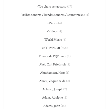
-Tão chato ser gostoso
(17)
-Trilhas sonoras / bandas sonoras / soundtracks
(41)
-Vários
(4)
-Vídeos
(4)
-World Music
(6)
#BTHVN250
(258)
15 anos de PQP Bach
(8)
Abel, Carl Friedrich
(5)
Abrahamsen, Hans
(1)
Abreu, Zequinha de
(2)
Achron, Joseph
(2)
Adam, Adolphe
(2)
Adams, John
(15)