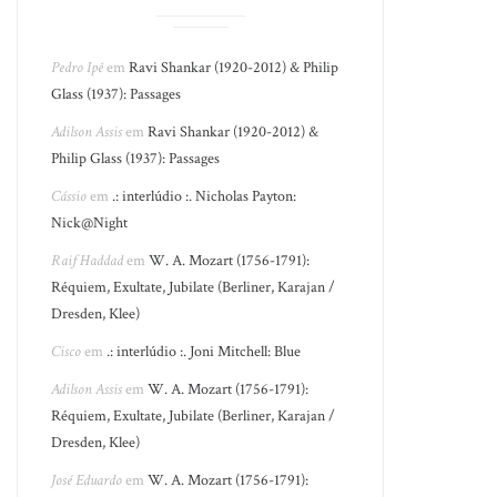
Pedro Ipê
em
Ravi Shankar (1920-2012) & Philip
Glass (1937): Passages
Adilson Assis
em
Ravi Shankar (1920-2012) &
Philip Glass (1937): Passages
Cássio
em
.: interlúdio :. Nicholas Payton:
Nick@Night
Raif Haddad
em
W. A. Mozart (1756-1791):
Réquiem, Exultate, Jubilate (Berliner, Karajan /
Dresden, Klee)
Cisco
em
.: interlúdio :. Joni Mitchell: Blue
Adilson Assis
em
W. A. Mozart (1756-1791):
Réquiem, Exultate, Jubilate (Berliner, Karajan /
Dresden, Klee)
José Eduardo
em
W. A. Mozart (1756-1791):