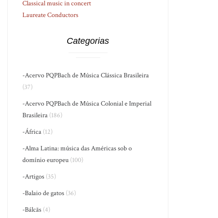
Classical music in concert
Laureate Conductors
Categorias
-Acervo PQPBach de Música Clássica Brasileira
(37)
-Acervo PQPBach de Música Colonial e Imperial
Brasileira
(186)
-África
(12)
-Alma Latina: música das Américas sob o
domínio europeu
(100)
-Artigos
(35)
-Balaio de gatos
(36)
-Bálcãs
(4)