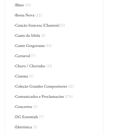
-Blues
(14)
-Bossa Nova
(22)
-Canção francesa (Chanson)
(5)
-Canto da Sibila
(3)
-Canto Gregoriano
(13)
-Carnaval
(7)
-Choro / Chorinho
(21)
-Cinema
(5)
-Coleção Grandes Compositores
(12)
-Comunicados e Proclamações
(174)
-Concertos
(5)
-DG Essentials
(7)
-Eletrônica
(3)