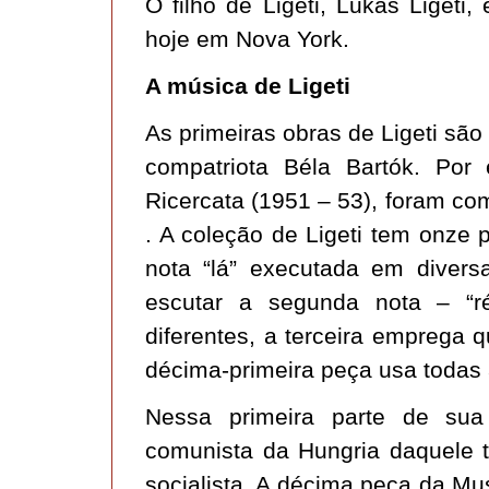
O filho de Ligeti, Lukas Ligeti
hoje em Nova York.
A música de Ligeti
As primeiras obras de Ligeti sã
compatriota Béla Bartók. Por
Ricercata (1951 – 53), foram c
. A coleção de Ligeti tem onze
nota “lá” executada em divers
escutar a segunda nota – “r
diferentes, a terceira emprega q
décima-primeira peça usa todas 
Nessa primeira parte de sua c
comunista da Hungria daquele 
socialista. A décima peça da Mus