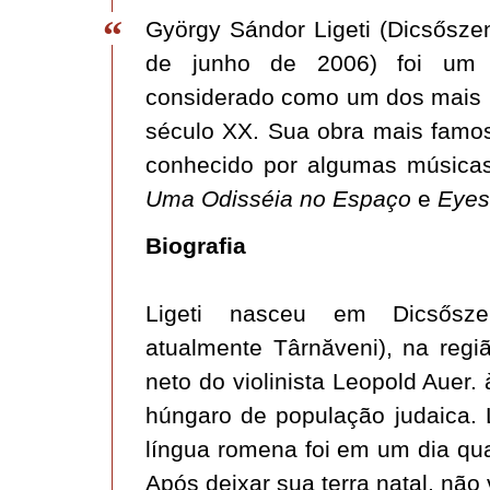
György Sándor Ligeti (Dicsősz
de junho de 2006) foi um c
considerado como um dos mais n
século XX. Sua obra mais famo
conhecido por algumas músicas
Uma Odisséia no Espaço
e
Eyes
Biografia
Ligeti nasceu em Dicsőszen
atualmente Târnăveni), na regi
neto do violinista Leopold Auer
húngaro de população judaica. L
língua romena foi em um dia qua
Após deixar sua terra natal, não