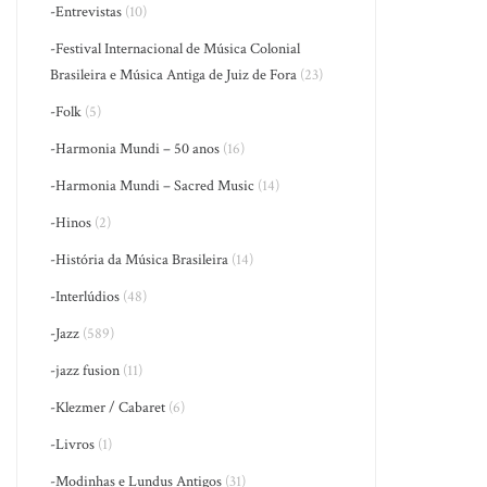
-Entrevistas
(10)
-Festival Internacional de Música Colonial
Brasileira e Música Antiga de Juiz de Fora
(23)
-Folk
(5)
-Harmonia Mundi – 50 anos
(16)
-Harmonia Mundi – Sacred Music
(14)
-Hinos
(2)
-História da Música Brasileira
(14)
-Interlúdios
(48)
-Jazz
(589)
-jazz fusion
(11)
-Klezmer / Cabaret
(6)
-Livros
(1)
-Modinhas e Lundus Antigos
(31)