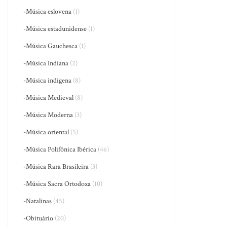
-Música eslovena
(1)
-Música estadunidense
(1)
-Música Gauchesca
(1)
-Música Indiana
(2)
-Música indígena
(8)
-Música Medieval
(8)
-Música Moderna
(3)
-Música oriental
(5)
-Música Polifônica Ibérica
(46)
-Música Rara Brasileira
(3)
-Música Sacra Ortodoxa
(10)
-Natalinas
(45)
-Obituário
(20)