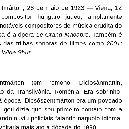
entmárton, 28 de maio de 1923 — Viena, 12
ompositor húngaro judeu, amplamente
otáveis compositores de música erudita do
sa é a ópera
Le Grand Macabre
. Também é
 das trilhas sonoras de filmes como
2001:
 Wide Shut
.
tmárton (em romeno: Diciosânmartin,
ão da Transilvânia, Romênia. Era sobrinho-
. à época, Dicsőszentmárton era um povoado
igeti dizia que seu primeiro contato com a
ndo ouviu policiais falando naquele idioma.
 voltaria mais até a década de 1990.