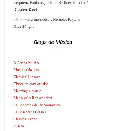
Réquiem, Exultate, Jubilate (Berliner, Karajan /
Dresden, Klee)
Alberto
em
.: interlúdio :. Nicholas Payton:
Nick@Night
Blogs de Música
O Ser da Música
Music is the key
Classical Library
Chucrute com quiabo
Meeting in music
Medieval y Renacentista
La Fonoteca de Iberoamérica
La Discoteca Clásica
Classical Pippo
Susato