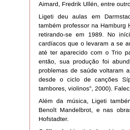
Aimard, Fredrik Ullén, entre outr
Ligeti deu aulas em Darmstad
também professor na Hamburg H
retirando-se em 1989. No iní
cardíacos que o levaram a se au
até ter aparecido com o Trio p
então, sua produção foi abun
problemas de saúde voltaram a
desde o ciclo de canções Síp
tambores, violinos”, 2000). Fal
Além da música, Ligeti também
Benoît Mandelbrot, e nas obras
Hofstadter.