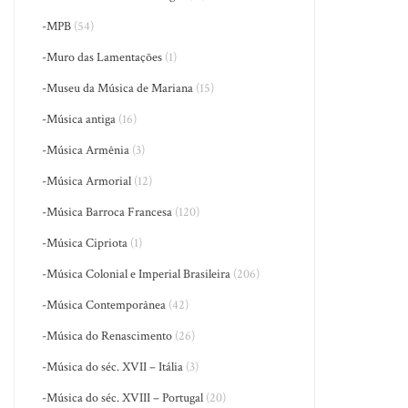
-MPB
(54)
-Muro das Lamentações
(1)
-Museu da Música de Mariana
(15)
-Música antiga
(16)
-Música Armênia
(3)
-Música Armorial
(12)
-Música Barroca Francesa
(120)
-Música Cipriota
(1)
-Música Colonial e Imperial Brasileira
(206)
-Música Contemporânea
(42)
-Música do Renascimento
(26)
-Música do séc. XVII – Itália
(3)
-Música do séc. XVIII – Portugal
(20)