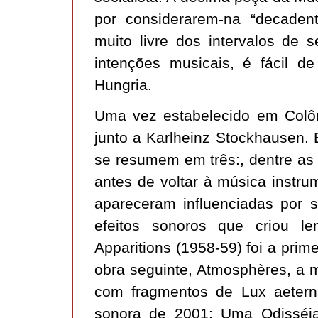
por considerarem-na “decaden
muito livre dos intervalos de
intenções musicais, é fácil d
Hungria.
Uma vez estabelecido em Colôn
junto a Karlheinz Stockhausen. 
se resumem em três:, dentre as q
antes de voltar à música instru
apareceram influenciadas por s
efeitos sonoros que criou le
Apparitions (1958-59) foi a prime
obra seguinte, Atmosphères, a m
com fragmentos de Lux aetern
sonora de 2001: Uma Odisséi