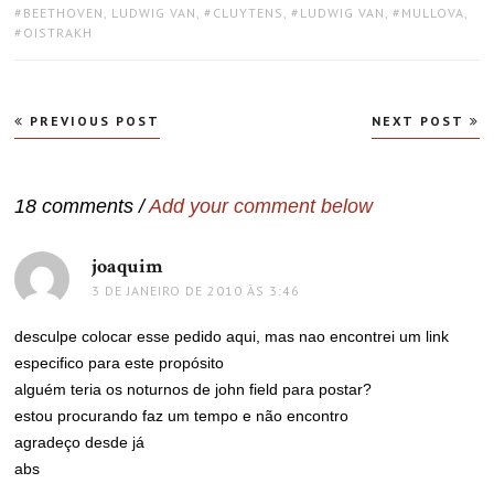
TAGS:
BEETHOVEN, LUDWIG VAN
,
CLUYTENS
,
LUDWIG VAN
,
MULLOVA
,
OISTRAKH
Navegação
PREVIOUS POST
NEXT POST
de
Post
18 comments /
Add your comment below
joaquim
disse:
3 DE JANEIRO DE 2010 ÀS 3:46
desculpe colocar esse pedido aqui, mas nao encontrei um link
especifico para este propósito
alguém teria os noturnos de john field para postar?
estou procurando faz um tempo e não encontro
agradeço desde já
abs