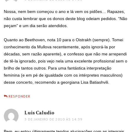
Nossa, nem bem começou o ano e lá vem os pidões… Rapazes,
não custa lembrar que os donos deste blog odeiam pedidos. “Não
peçam” e um dia serão atendidos.
Quanto ao Beethoven, nota 10 para o Oistrakh (sempre). Tomei
conhecimento da Mullova recentemente, após ignorá-la por
décadas, sem razão aparente), e confesso que não me arrependi
de tê-la ignorado, pois vejo nela uma excelente profissional sem o
brilho de tantos outros. Para uma fantástica interpretação
feminina (e em pé de igualdade com os intérpretes masculinos)
desse concerto, recomendo a georgiana Lisa Batiashvili.
RESPONDER
Luis Caludio
disse:
3 DE JANEIRO DE 2010 ÀS 14:39
Bem, eu estou últimamente tendos alucinações com as integrais