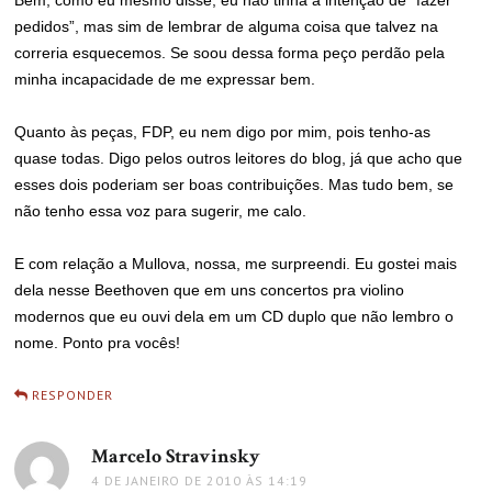
Bem, como eu mesmo disse, eu não tinha a intenção de “fazer
pedidos”, mas sim de lembrar de alguma coisa que talvez na
correria esquecemos. Se soou dessa forma peço perdão pela
minha incapacidade de me expressar bem.
Quanto às peças, FDP, eu nem digo por mim, pois tenho-as
quase todas. Digo pelos outros leitores do blog, já que acho que
esses dois poderiam ser boas contribuições. Mas tudo bem, se
não tenho essa voz para sugerir, me calo.
E com relação a Mullova, nossa, me surpreendi. Eu gostei mais
dela nesse Beethoven que em uns concertos pra violino
modernos que eu ouvi dela em um CD duplo que não lembro o
nome. Ponto pra vocês!
RESPONDER
Marcelo Stravinsky
disse:
4 DE JANEIRO DE 2010 ÀS 14:19