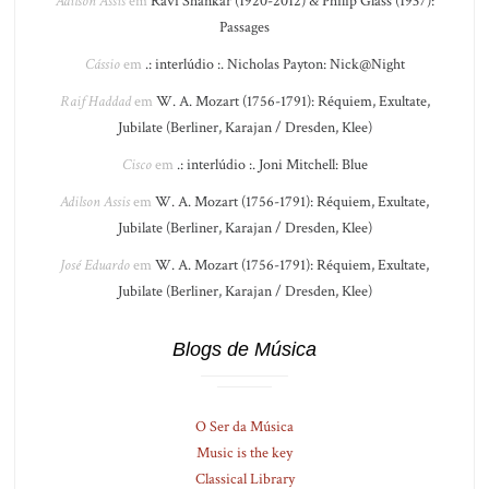
Adilson Assis
em
Ravi Shankar (1920-2012) & Philip Glass (1937):
Passages
Cássio
em
.: interlúdio :. Nicholas Payton: Nick@Night
Raif Haddad
em
W. A. Mozart (1756-1791): Réquiem, Exultate,
Jubilate (Berliner, Karajan / Dresden, Klee)
Cisco
em
.: interlúdio :. Joni Mitchell: Blue
Adilson Assis
em
W. A. Mozart (1756-1791): Réquiem, Exultate,
Jubilate (Berliner, Karajan / Dresden, Klee)
José Eduardo
em
W. A. Mozart (1756-1791): Réquiem, Exultate,
Jubilate (Berliner, Karajan / Dresden, Klee)
Blogs de Música
O Ser da Música
Music is the key
Classical Library