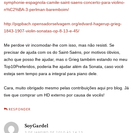
symphonie-espagnola-camile-saint-saens-concerto-para-violino-
n%C2%BA-3-perlman-baremboim/
http://pqpbach.opensadorselvagem.org/edvard-hagerup-grieg-
1843-1907-violin-sonatas-op-8-13-e-45/
Me perdoe vir incomodar-lhe com isso, mas não resisti. Se
precisar de ajuda com os do Saint-Saëns, por motivos óbvios,
acho que posso lhe ajudar, mas o Grieg também estando no meu
Top10Preferidos, poderia lhe ajudar além da Sonata, caso você
esteja sem tempo para a integral para piano dele.
Cara, muito obrigado mesmo pelas contribuições aqui pro blog. Já
tive que comprar um HD externo por causa de vocês!
RESPONDER
SoyGardel
disse:
3 DE JANEIRO DE 2010 ÀS 14:23