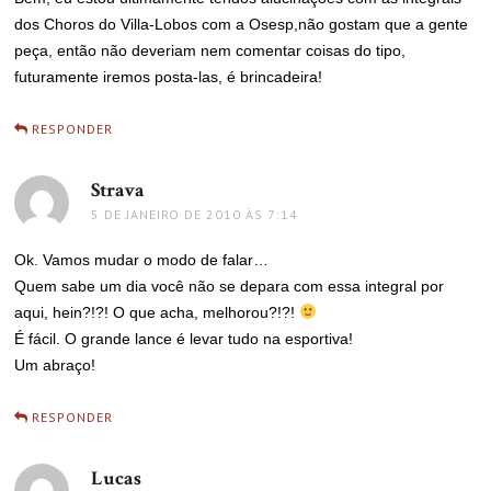
dos Choros do Villa-Lobos com a Osesp,não gostam que a gente
peça, então não deveriam nem comentar coisas do tipo,
futuramente iremos posta-las, é brincadeira!
RESPONDER
Strava
disse:
5 DE JANEIRO DE 2010 ÀS 7:14
Ok. Vamos mudar o modo de falar…
Quem sabe um dia você não se depara com essa integral por
aqui, hein?!?! O que acha, melhorou?!?!
É fácil. O grande lance é levar tudo na esportiva!
Um abraço!
RESPONDER
Lucas
disse: