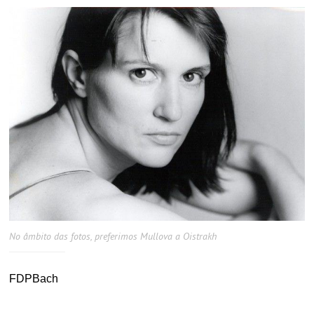
No âmbito das fotos, preferimos Mullova a Oistrakh
FDPBach