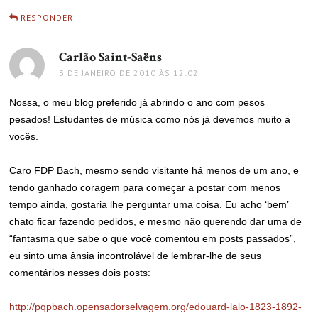
RESPONDER
Carlão Saint-Saëns
disse:
3 DE JANEIRO DE 2010 ÀS 12:02
Nossa, o meu blog preferido já abrindo o ano com pesos
pesados! Estudantes de música como nós já devemos muito a
vocês.
Caro FDP Bach, mesmo sendo visitante há menos de um ano, e
tendo ganhado coragem para começar a postar com menos
tempo ainda, gostaria lhe perguntar uma coisa. Eu acho ‘bem’
chato ficar fazendo pedidos, e mesmo não querendo dar uma de
“fantasma que sabe o que você comentou em posts passados”,
eu sinto uma ânsia incontrolável de lembrar-lhe de seus
comentários nesses dois posts:
http://pqpbach.opensadorselvagem.org/edouard-lalo-1823-1892-