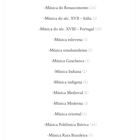
-Música do Renascimento
(26)
-Música do séc. XVII – Itália
(3)
-Música do séc. XVIII – Portugal
(20)
-Música eslovena
(1)
-Música estadunidense
(1)
-Música Gauchesca
(1)
-Música Indiana
(2)
-Música indígena
(8)
-Música Medieval
(8)
-Música Moderna
(3)
-Música oriental
(5)
-Música Polifônica Ibérica
(46)
-Música Rara Brasileira
(3)