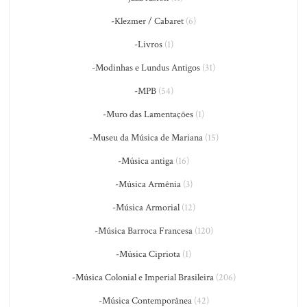
-Klezmer / Cabaret
(6)
-Livros
(1)
-Modinhas e Lundus Antigos
(31)
-MPB
(54)
-Muro das Lamentações
(1)
-Museu da Música de Mariana
(15)
-Música antiga
(16)
-Música Armênia
(3)
-Música Armorial
(12)
-Música Barroca Francesa
(120)
-Música Cipriota
(1)
-Música Colonial e Imperial Brasileira
(206)
-Música Contemporânea
(42)