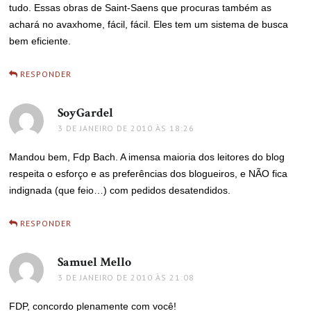
tudo. Essas obras de Saint-Saens que procuras também as
achará no avaxhome, fácil, fácil. Eles tem um sistema de busca
bem eficiente.
RESPONDER
SoyGardel
disse:
3 DE JANEIRO DE 2010 ÀS 18:26
Mandou bem, Fdp Bach. A imensa maioria dos leitores do blog
respeita o esforço e as preferências dos blogueiros, e NÃO fica
indignada (que feio…) com pedidos desatendidos.
RESPONDER
Samuel Mello
disse:
3 DE JANEIRO DE 2010 ÀS 21:08
FDP, concordo plenamente com você!