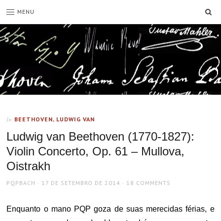
SE
MENU
BEETHOVEN, LUDWIG VAN
In
Ludwig van Beethoven (1770-1827):
Violin Concerto, Op. 61 – Mullova,
Oistrakh
AUTHOR
POSTED
PQPBACH
17 DE SETEMBRO DE 2014
18 COMMENTS
ON
Enquanto o mano PQP goza de suas merecidas férias, e