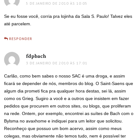
5 DE JANEIRO DE 2010 ÀS 10:05
Se eu fosse você, corria pra lojinha da Sala S. Paulo! Talvez eles
até parcelem.
RESPONDER
fdpbach
disse:
3 DE JANEIRO DE 2010 ÀS 17:01
Carlão, como bem sabes o nosso SAC é uma droga, e assim
ficará se depender de nós, membros do blog. O Saint-Saens que
algum dia prometi fica pra qualquer hora destas, sei lá, assim
como os Grieg. Sugiro a você e a outros que insistem em fazer
pedidos que procurem em outros sites, ou blogs, que proliferam
na rede. Ontem, por exemplo, encontrei as suítes de Bach com o
Bylsma no avaxhome e indiquei para um leitor que solicitou.
Reconheço que possuo um bom acervo, assim como meus
colegas, mas obviamente não temos tudo, nem é possível ter