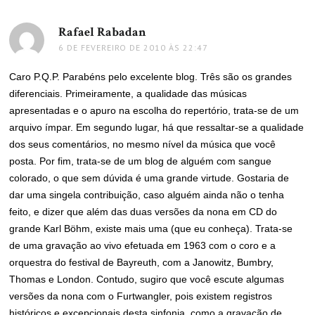
Rafael Rabadan
disse:
6 DE FEVEREIRO DE 2010 ÀS 22:47
Caro P.Q.P. Parabéns pelo excelente blog. Três são os grandes
diferenciais. Primeiramente, a qualidade das músicas
apresentadas e o apuro na escolha do repertório, trata-se de um
arquivo ímpar. Em segundo lugar, há que ressaltar-se a qualidade
dos seus comentários, no mesmo nível da música que você
posta. Por fim, trata-se de um blog de alguém com sangue
colorado, o que sem dúvida é uma grande virtude. Gostaria de
dar uma singela contribuição, caso alguém ainda não o tenha
feito, e dizer que além das duas versões da nona em CD do
grande Karl Böhm, existe mais uma (que eu conheça). Trata-se
de uma gravação ao vivo efetuada em 1963 com o coro e a
orquestra do festival de Bayreuth, com a Janowitz, Bumbry,
Thomas e London. Contudo, sugiro que você escute algumas
versões da nona com o Furtwangler, pois existem registros
históricos e excepcionais desta sinfonia, como a gravação de