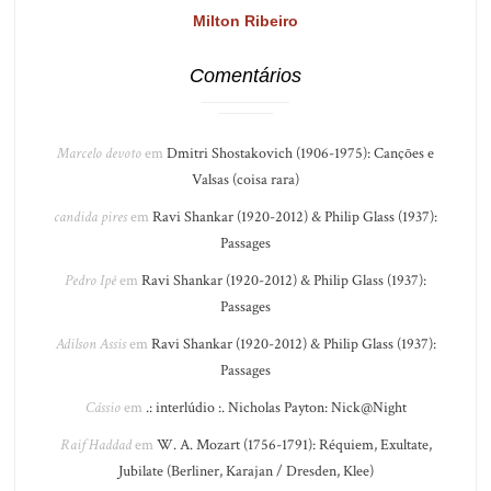
Milton Ribeiro
Comentários
Marcelo devoto
em
Dmitri Shostakovich (1906-1975): Canções e
Valsas (coisa rara)
candida pires
em
Ravi Shankar (1920-2012) & Philip Glass (1937):
Passages
Pedro Ipê
em
Ravi Shankar (1920-2012) & Philip Glass (1937):
Passages
Adilson Assis
em
Ravi Shankar (1920-2012) & Philip Glass (1937):
Passages
Cássio
em
.: interlúdio :. Nicholas Payton: Nick@Night
Raif Haddad
em
W. A. Mozart (1756-1791): Réquiem, Exultate,
Jubilate (Berliner, Karajan / Dresden, Klee)