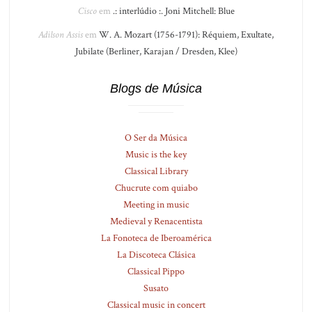
Cisco
em
.: interlúdio :. Joni Mitchell: Blue
Adilson Assis
em
W. A. Mozart (1756-1791): Réquiem, Exultate,
Jubilate (Berliner, Karajan / Dresden, Klee)
Blogs de Música
O Ser da Música
Music is the key
Classical Library
Chucrute com quiabo
Meeting in music
Medieval y Renacentista
La Fonoteca de Iberoamérica
La Discoteca Clásica
Classical Pippo
Susato
Classical music in concert