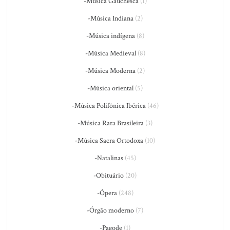
-Música Gauchesca
(1)
-Música Indiana
(2)
-Música indígena
(8)
-Música Medieval
(8)
-Música Moderna
(2)
-Música oriental
(5)
-Música Polifônica Ibérica
(46)
-Música Rara Brasileira
(3)
-Música Sacra Ortodoxa
(10)
-Natalinas
(45)
-Obituário
(20)
-Ópera
(248)
-Órgão moderno
(7)
-Pagode
(1)