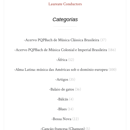
Laureate Conductors
Categorias
-Acervo PQPBach de Música Clássica Brasileira
(37)
-Acervo PQPBach de Música Colonial e Imperial Brasileira
(186)
-África
(12)
-Alma Latina: música das Américas sob o domínio europeu
(100)
-Artigos
(35)
-Balaio de gatos
(36)
-Bálcãs
(4)
-Blues
(14)
-Bossa Nova
(22)
-Canção francesa (Chanson)
(5)