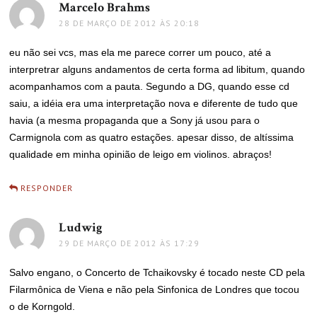
Marcelo Brahms
disse:
28 DE MARÇO DE 2012 ÀS 20:18
eu não sei vcs, mas ela me parece correr um pouco, até a
interpretrar alguns andamentos de certa forma ad libitum, quando
acompanhamos com a pauta. Segundo a DG, quando esse cd
saiu, a idéia era uma interpretação nova e diferente de tudo que
havia (a mesma propaganda que a Sony já usou para o
Carmignola com as quatro estações. apesar disso, de altíssima
qualidade em minha opinião de leigo em violinos. abraços!
RESPONDER
Ludwig
disse:
29 DE MARÇO DE 2012 ÀS 17:29
Salvo engano, o Concerto de Tchaikovsky é tocado neste CD pela
Filarmônica de Viena e não pela Sinfonica de Londres que tocou
o de Korngold.