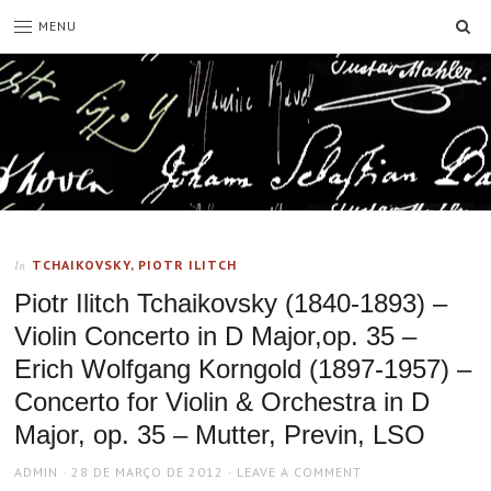
SE
MENU
TCHAIKOVSKY, PIOTR ILITCH
In
Piotr Ilitch Tchaikovsky (1840-1893) –
Violin Concerto in D Major,op. 35 –
Erich Wolfgang Korngold (1897-1957) –
Concerto for Violin & Orchestra in D
Major, op. 35 – Mutter, Previn, LSO
AUTHOR
POSTED
ADMIN
28 DE MARÇO DE 2012
LEAVE A COMMENT
ON