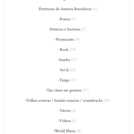
-Partituras de Autores Brasileiros
(6)
-Poesia
(9)
-Prêmios e Sorteios
(7)
-Promoções
(9)
-Rock
(28)
-Samba
(17)
-Sei lá
(13)
-Tango
(17)
-Tão chato ser gostoso
(17)
-Trilhas sonoras / bandas sonoras / soundtracks
(41)
-Vários
(4)
-Vídeos
(4)
-World Music
(6)