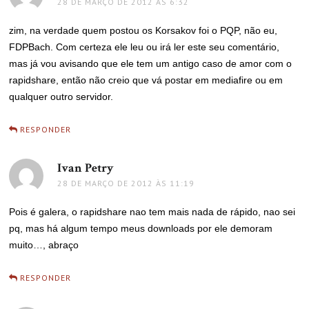
28 DE MARÇO DE 2012 ÀS 6:32
zim, na verdade quem postou os Korsakov foi o PQP, não eu,
FDPBach. Com certeza ele leu ou irá ler este seu comentário,
mas já vou avisando que ele tem um antigo caso de amor com o
rapidshare, então não creio que vá postar em mediafire ou em
qualquer outro servidor.
RESPONDER
Ivan Petry
disse:
28 DE MARÇO DE 2012 ÀS 11:19
Pois é galera, o rapidshare nao tem mais nada de rápido, nao sei
pq, mas há algum tempo meus downloads por ele demoram
muito…, abraço
RESPONDER