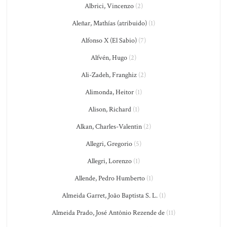
Albrici, Vincenzo
(2)
Aleñar, Mathías (atribuido)
(1)
Alfonso X (El Sabio)
(7)
Alfvén, Hugo
(2)
Ali-Zadeh, Franghiz
(2)
Alimonda, Heitor
(1)
Alison, Richard
(1)
Alkan, Charles-Valentin
(2)
Allegri, Gregorio
(5)
Allegri, Lorenzo
(1)
Allende, Pedro Humberto
(1)
Almeida Garret, João Baptista S. L.
(1)
Almeida Prado, José Antônio Rezende de
(11)