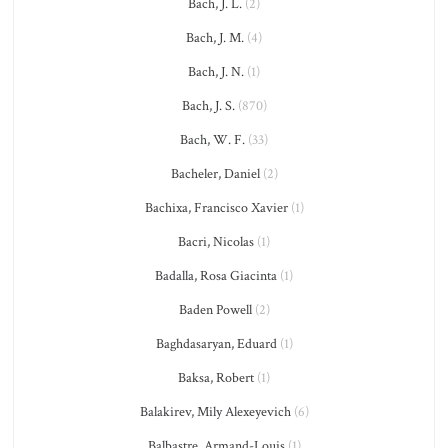
Bach, J. L.
(2)
Bach, J. M.
(4)
Bach, J. N.
(1)
Bach, J. S.
(870)
Bach, W. F.
(33)
Bacheler, Daniel
(2)
Bachixa, Francisco Xavier
(1)
Bacri, Nicolas
(1)
Badalla, Rosa Giacinta
(1)
Baden Powell
(2)
Baghdasaryan, Eduard
(1)
Baksa, Robert
(1)
Balakirev, Mily Alexeyevich
(6)
Balbastre, Armand-Louis
(1)