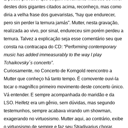
destes dois gigantes citados acima, reconheço, mas como
diria a velha frase dos guevaristas, “hay que endurecer,
pero sin perder la ternura jamás”. Mutter, nesta gravação,
realizada ao vivo, por sinal, endureceu sim porém perdeu a
ternura. Talvez a explicação seja esse comentário seu que
consta na contracapa do CD:
“Performing contemporary
music has added immeasurably to the way I play
Tchaikovsky´s concerto”
.
Curiosamente, no Concerto de Korngold reencontro a
Mutter que conheço há tanto tempo. É comovente ouvi-la
tocar o magnífico primeiro movimento deste concerto único.
Vá entender. E sempre acompanhada do maridão e da
LSO. Heifetz era um gênio, sem dúvidas, mas segundo
testemunhos, sempre acabava virando um showman,
exagerando no virtuosismo. Mutter aqui, ao contrário, exibe
o virtuosismo de sempre e faz seu Stradivarius chorar,