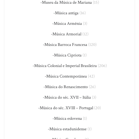
-Museu da Música de Mariana
(15)
-Música antiga
(16)
-Música Armênia
(3)
-Música Armorial
(12)
-Música Barroca Francesa
(120)
-Música Cipriota
(1)
-Música Colonial e Imperial Brasileira
(206)
-Música Contemporânea
(42)
-Música do Renascimento
(26)
-Música do séc. XVII – Itália
(3)
-Música do séc. XVIII – Portugal
(20)
-Música eslovena
(1)
-Música estadunidense
(1)