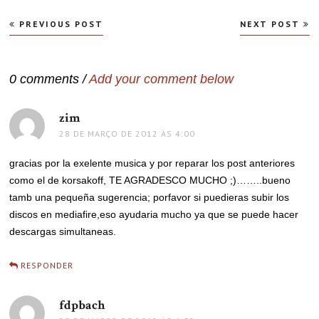
Navegação
PREVIOUS POST
NEXT POST
de
Post
0 comments /
Add your comment below
zim
disse:
28 DE MARÇO DE 2012 ÀS 4:00
gracias por la exelente musica y por reparar los post anteriores
como el de korsakoff, TE AGRADESCO MUCHO ;)……..bueno
tamb una pequeña sugerencia; porfavor si puedieras subir los
discos en mediafire,eso ayudaria mucho ya que se puede hacer
descargas simultaneas.
RESPONDER
fdpbach
disse: