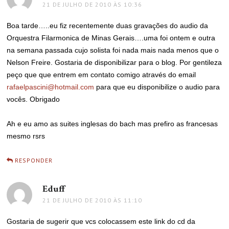
21 DE JULHO DE 2010 ÀS 10:36
Boa tarde…..eu fiz recentemente duas gravações do audio da
Orquestra Filarmonica de Minas Gerais….uma foi ontem e outra
na semana passada cujo solista foi nada mais nada menos que o
Nelson Freire. Gostaria de disponibilizar para o blog. Por gentileza
peço que que entrem em contato comigo através do email
rafaelpascini@hotmail.com
para que eu disponibilize o audio para
vocês. Obrigado
Ah e eu amo as suites inglesas do bach mas prefiro as francesas
mesmo rsrs
RESPONDER
Eduff
disse:
21 DE JULHO DE 2010 ÀS 11:10
Gostaria de sugerir que vcs colocassem este link do cd da