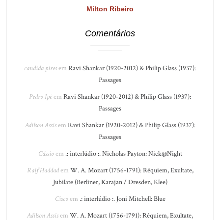
Milton Ribeiro
Comentários
candida pires
em
Ravi Shankar (1920-2012) & Philip Glass (1937):
Passages
Pedro Ipê
em
Ravi Shankar (1920-2012) & Philip Glass (1937):
Passages
Adilson Assis
em
Ravi Shankar (1920-2012) & Philip Glass (1937):
Passages
Cássio
em
.: interlúdio :. Nicholas Payton: Nick@Night
Raif Haddad
em
W. A. Mozart (1756-1791): Réquiem, Exultate,
Jubilate (Berliner, Karajan / Dresden, Klee)
Cisco
em
.: interlúdio :. Joni Mitchell: Blue
Adilson Assis
em
W. A. Mozart (1756-1791): Réquiem, Exultate,