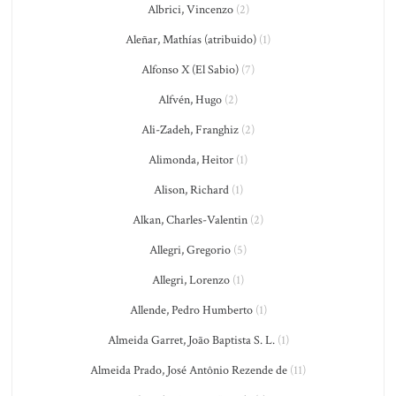
Albrici, Vincenzo
(2)
Aleñar, Mathías (atribuido)
(1)
Alfonso X (El Sabio)
(7)
Alfvén, Hugo
(2)
Ali-Zadeh, Franghiz
(2)
Alimonda, Heitor
(1)
Alison, Richard
(1)
Alkan, Charles-Valentin
(2)
Allegri, Gregorio
(5)
Allegri, Lorenzo
(1)
Allende, Pedro Humberto
(1)
Almeida Garret, João Baptista S. L.
(1)
Almeida Prado, José Antônio Rezende de
(11)