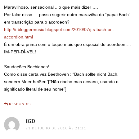
Maravilhoso, sensacional .. o que mais dizer ….
Por falar nisso … posso sugerir outra maravilha do “papai Bach”
em transcrição para o acordeon?
http://i-bloggermusic.blogspot.com/2010/07/j-s-bach-on-
accordion.html
É um obra prima com o toque mais que especial do acordeon….
IM-PER-DÍ-VEL!
Saudações Bachianas!
Como disse certa vez Beethoven : “Bach sollte nicht Bach,
sondern Meer heißen”[“Não riacho mas oceano, usando o
significado literal de seu nome”].
RESPONDER
IGD
disse:
21 DE JULHO DE 2010 ÀS 21:21