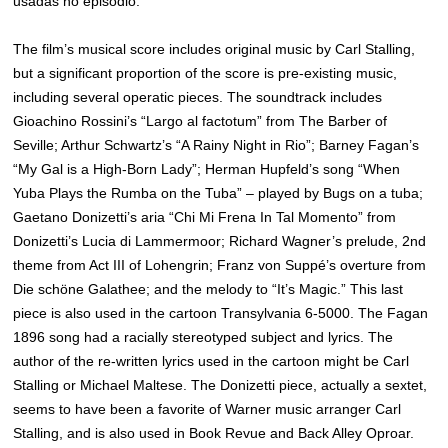
usadas no episódio.
The film’s musical score includes original music by Carl Stalling,
but a significant proportion of the score is pre-existing music,
including several operatic pieces. The soundtrack includes
Gioachino Rossini’s “Largo al factotum” from The Barber of
Seville; Arthur Schwartz’s “A Rainy Night in Rio”; Barney Fagan’s
“My Gal is a High-Born Lady”; Herman Hupfeld’s song “When
Yuba Plays the Rumba on the Tuba” – played by Bugs on a tuba;
Gaetano Donizetti’s aria “Chi Mi Frena In Tal Momento” from
Donizetti’s Lucia di Lammermoor; Richard Wagner’s prelude, 2nd
theme from Act III of Lohengrin; Franz von Suppé’s overture from
Die schöne Galathee; and the melody to “It’s Magic.” This last
piece is also used in the cartoon Transylvania 6-5000. The Fagan
1896 song had a racially stereotyped subject and lyrics. The
author of the re-written lyrics used in the cartoon might be Carl
Stalling or Michael Maltese. The Donizetti piece, actually a sextet,
seems to have been a favorite of Warner music arranger Carl
Stalling, and is also used in Book Revue and Back Alley Oproar.