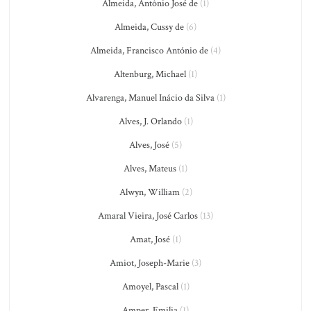
Almeida, Antônio José de
(1)
Almeida, Cussy de
(6)
Almeida, Francisco António de
(4)
Altenburg, Michael
(1)
Alvarenga, Manuel Inácio da Silva
(1)
Alves, J. Orlando
(1)
Alves, José
(5)
Alves, Mateus
(1)
Alwyn, William
(2)
Amaral Vieira, José Carlos
(13)
Amat, José
(1)
Amiot, Joseph-Marie
(3)
Amoyel, Pascal
(1)
Amper, Emilia
(1)