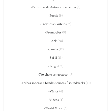
-Partituras de Autores Brasileiros
(6)
-Poesia
(9)
-Prêmios e Sorteios
(7)
-Promoções
(9)
-Rock
(28)
-Samba
(17)
-Sei lá
(13)
-Tango
(17)
-Tão chato ser gostoso
(17)
-Trilhas sonoras / bandas sonoras / soundtracks
(41)
-Vários
(4)
-Vídeos
(4)
-World Music
(6)