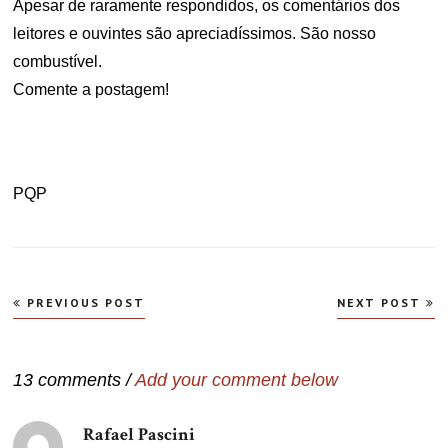
Apesar de raramente respondidos, os comentários dos
leitores e ouvintes são apreciadíssimos. São nosso
combustível.
Comente a postagem!
PQP
Navegação
PREVIOUS POST
NEXT POST
de
Post
13 comments /
Add your comment below
Rafael Pascini
disse: