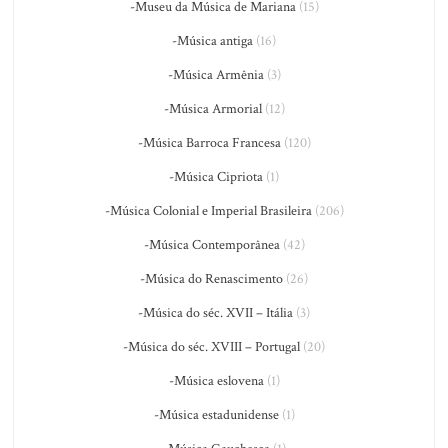
-Museu da Música de Mariana
(15)
-Música antiga
(16)
-Música Armênia
(3)
-Música Armorial
(12)
-Música Barroca Francesa
(120)
-Música Cipriota
(1)
-Música Colonial e Imperial Brasileira
(206)
-Música Contemporânea
(42)
-Música do Renascimento
(26)
-Música do séc. XVII – Itália
(3)
-Música do séc. XVIII – Portugal
(20)
-Música eslovena
(1)
-Música estadunidense
(1)