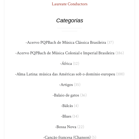
Laureate Conductors
Categorias
-Acervo PQPBach de Música Clássica Brasileira
(37)
-Acervo PQPBach de Música Colonial e Imperial Brasileira
(186)
-África
(12)
-Alma Latina: música das Américas sob o domínio europeu
(100)
-Artigos
(35)
-Balaio de gatos
(36)
-Bálcãs
(4)
-Blues
(14)
-Bossa Nova
(22)
-Canção francesa (Chanson)
(5)