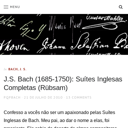
SE
MENU
BACH, J. S.
In
J.S. Bach (1685-1750): Suítes Inglesas
Completas (Rübsam)
AUTHOR
POSTED
PQPBACH
21 DE JULHO DE 2010
13 COMMENTS
ON
Confesso a vocês não ser um apaixonado pelas Suítes
Inglesas de Bach. Meu pai, ao dar o nome a elas, foi