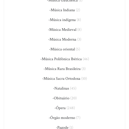
-Música Gauchesca
(1)
-Música Indiana
(2)
-Música indígena
(8)
-Música Medieval
(8)
-Música Moderna
(3)
-Música oriental
(5)
-Música Polifônica Ibérica
(46)
-Música Rara Brasileira
(3)
-Música Sacra Ortodoxa
(10)
-Natalinas
(45)
-Obituário
(20)
-Ópera
(248)
-Órgão moderno
(7)
-Pagode
(1)