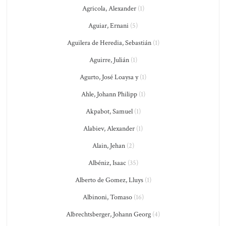
Agricola, Alexander
(1)
Aguiar, Ernani
(5)
Aguilera de Heredia, Sebastián
(1)
Aguirre, Julián
(1)
Agurto, José Loaysa y
(1)
Ahle, Johann Philipp
(1)
Akpabot, Samuel
(1)
Alabiev, Alexander
(1)
Alain, Jehan
(2)
Albéniz, Isaac
(35)
Alberto de Gomez, Lluys
(1)
Albinoni, Tomaso
(16)
Albrechtsberger, Johann Georg
(4)