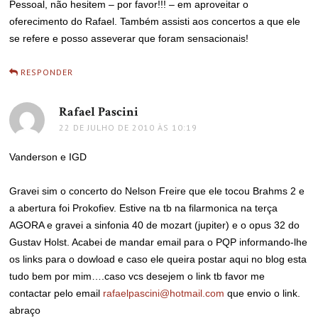
Pessoal, não hesitem – por favor!!! – em aproveitar o
oferecimento do Rafael. Também assisti aos concertos a que ele
se refere e posso asseverar que foram sensacionais!
RESPONDER
Rafael Pascini
disse:
22 DE JULHO DE 2010 ÀS 10:19
Vanderson e IGD
Gravei sim o concerto do Nelson Freire que ele tocou Brahms 2 e
a abertura foi Prokofiev. Estive na tb na filarmonica na terça
AGORA e gravei a sinfonia 40 de mozart (jupiter) e o opus 32 do
Gustav Holst. Acabei de mandar email para o PQP informando-lhe
os links para o dowload e caso ele queira postar aqui no blog esta
tudo bem por mim….caso vcs desejem o link tb favor me
contactar pelo email
rafaelpascini@hotmail.com
que envio o link.
abraço