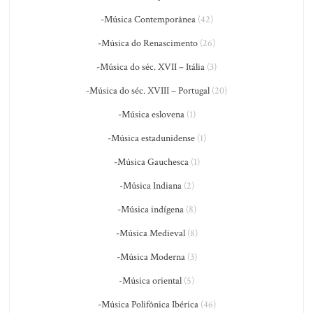
-Música Contemporânea
(42)
-Música do Renascimento
(26)
-Música do séc. XVII – Itália
(3)
-Música do séc. XVIII – Portugal
(20)
-Música eslovena
(1)
-Música estadunidense
(1)
-Música Gauchesca
(1)
-Música Indiana
(2)
-Música indígena
(8)
-Música Medieval
(8)
-Música Moderna
(3)
-Música oriental
(5)
-Música Polifônica Ibérica
(46)