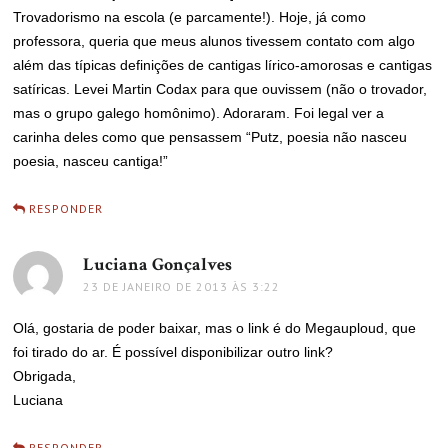
Trovadorismo na escola (e parcamente!). Hoje, já como
professora, queria que meus alunos tivessem contato com algo
além das típicas definições de cantigas lírico-amorosas e cantigas
satíricas. Levei Martin Codax para que ouvissem (não o trovador,
mas o grupo galego homônimo). Adoraram. Foi legal ver a
carinha deles como que pensassem “Putz, poesia não nasceu
poesia, nasceu cantiga!”
RESPONDER
Luciana Gonçalves
disse:
23 DE JANEIRO DE 2013 ÀS 3:22
Olá, gostaria de poder baixar, mas o link é do Megauploud, que
foi tirado do ar. É possível disponibilizar outro link?
Obrigada,
Luciana
RESPONDER