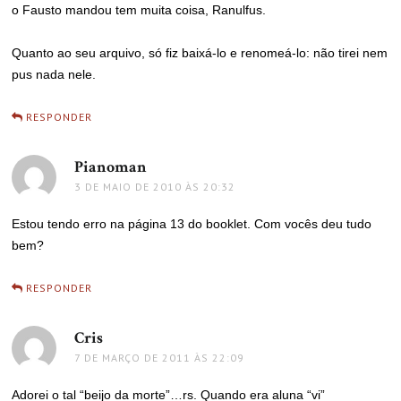
o Fausto mandou tem muita coisa, Ranulfus.
Quanto ao seu arquivo, só fiz baixá-lo e renomeá-lo: não tirei nem
pus nada nele.
RESPONDER
Pianoman
disse:
3 DE MAIO DE 2010 ÀS 20:32
Estou tendo erro na página 13 do booklet. Com vocês deu tudo
bem?
RESPONDER
Cris
disse:
7 DE MARÇO DE 2011 ÀS 22:09
Adorei o tal “beijo da morte”…rs. Quando era aluna “vi”