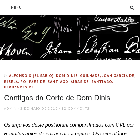
SE
MENU
ALFONSO X (EL SABIO)
,
DOM DINIS
,
GUILHADE, JOAN GARCIA DE
,
In
RIBELA, ROI PAES DE
,
SANTIAGO, AIRAS DE
,
SANTIAGO,
FERNANDES DE
Cantigas da Corte de Dom Dinis
AUTHOR
POSTED
ADMIN
2 DE MAIO DE 2010
12 COMMENTS
ON
Os arquivos deste post foram compartilhados com CVL por
Ranulfus antes de entrar para a equipe. Os comentários