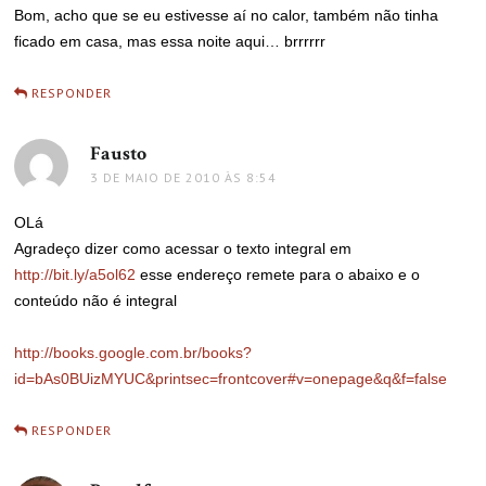
Bom, acho que se eu estivesse aí no calor, também não tinha
ficado em casa, mas essa noite aqui… brrrrrr
RESPONDER
Fausto
disse:
3 DE MAIO DE 2010 ÀS 8:54
OLá
Agradeço dizer como acessar o texto integral em
http://bit.ly/a5ol62
esse endereço remete para o abaixo e o
conteúdo não é integral
http://books.google.com.br/books?
id=bAs0BUizMYUC&printsec=frontcover#v=onepage&q&f=false
RESPONDER