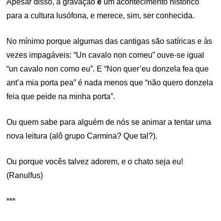
Apesar disso, a gravação
é
um acontecimento histórico
para a cultura lusófona, e merece, sim, ser conhecida.
No mínimo porque algumas das cantigas são satíricas e às
vezes impagáveis: “Un cavalo non comeu” ouve-se igual
“un cavalo non como eu”. E “Non quer’eu donzela fea que
ant’a mia porta pea” é nada menos que “não quero donzela
feia que peide na minha porta”.
Ou quem sabe para alguém de nós se animar a tentar uma
nova leitura (alô grupo Carmina? Que tal?).
Ou porque vocês talvez adorem, e o chato seja eu!
(Ranulfus)
***