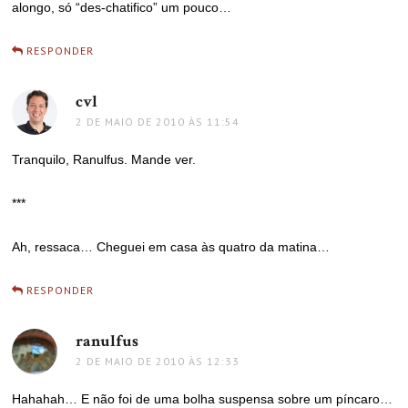
alongo, só “des-chatifico” um pouco…
RESPONDER
cvl
disse:
2 DE MAIO DE 2010 ÀS 11:54
Tranquilo, Ranulfus. Mande ver.
***
Ah, ressaca… Cheguei em casa às quatro da matina…
RESPONDER
ranulfus
disse:
2 DE MAIO DE 2010 ÀS 12:33
Hahahah… E não foi de uma bolha suspensa sobre um píncaro…