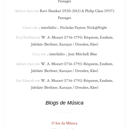
Passages
Adilson Assis
em
Ravi Shankar (1920-2012) & Philip Glass (1937):
Passages
Cássio
em
.: interlúdio :. Nicholas Payton: Nick@Night
Raif Haddad
em
W. A. Mozart (1756-1791): Réquiem, Exultate,
Jubilate (Berliner, Karajan / Dresden, Klee)
Cisco
em
.: interlúdio :. Joni Mitchell: Blue
Adilson Assis
em
W. A. Mozart (1756-1791): Réquiem, Exultate,
Jubilate (Berliner, Karajan / Dresden, Klee)
José Eduardo
em
W. A. Mozart (1756-1791): Réquiem, Exultate,
Jubilate (Berliner, Karajan / Dresden, Klee)
Blogs de Música
O Ser da Música