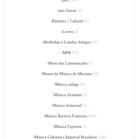
-Jazz
(589)
-jazz fusion
(11)
-Klezmer / Cabaret
(6)
-Livros
(1)
-Modinhas e Lundus Antigos
(31)
-MPB
(54)
-Muro das Lamentações
(1)
-Museu da Música de Mariana
(15)
-Música antiga
(16)
-Música Armênia
(3)
-Música Armorial
(12)
-Música Barroca Francesa
(120)
-Música Cipriota
(1)
-Música Colonial e Imperial Brasileira
(206)