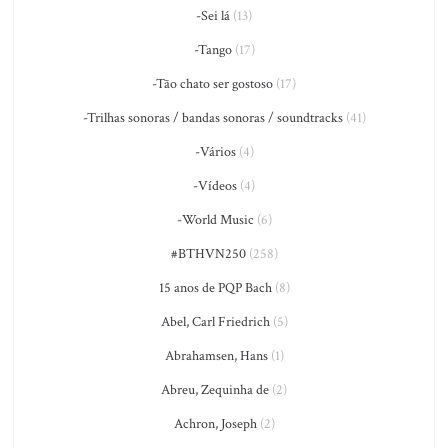
-Sei lá
(13)
-Tango
(17)
-Tão chato ser gostoso
(17)
-Trilhas sonoras / bandas sonoras / soundtracks
(41)
-Vários
(4)
-Vídeos
(4)
-World Music
(6)
#BTHVN250
(258)
15 anos de PQP Bach
(8)
Abel, Carl Friedrich
(5)
Abrahamsen, Hans
(1)
Abreu, Zequinha de
(2)
Achron, Joseph
(2)