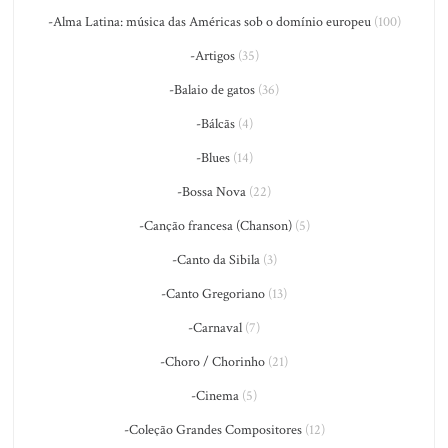
-Alma Latina: música das Américas sob o domínio europeu
(100)
-Artigos
(35)
-Balaio de gatos
(36)
-Bálcãs
(4)
-Blues
(14)
-Bossa Nova
(22)
-Canção francesa (Chanson)
(5)
-Canto da Sibila
(3)
-Canto Gregoriano
(13)
-Carnaval
(7)
-Choro / Chorinho
(21)
-Cinema
(5)
-Coleção Grandes Compositores
(12)