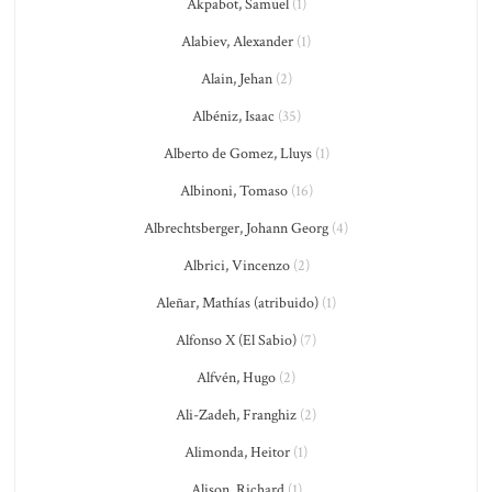
Akpabot, Samuel
(1)
Alabiev, Alexander
(1)
Alain, Jehan
(2)
Albéniz, Isaac
(35)
Alberto de Gomez, Lluys
(1)
Albinoni, Tomaso
(16)
Albrechtsberger, Johann Georg
(4)
Albrici, Vincenzo
(2)
Aleñar, Mathías (atribuido)
(1)
Alfonso X (El Sabio)
(7)
Alfvén, Hugo
(2)
Ali-Zadeh, Franghiz
(2)
Alimonda, Heitor
(1)
Alison, Richard
(1)