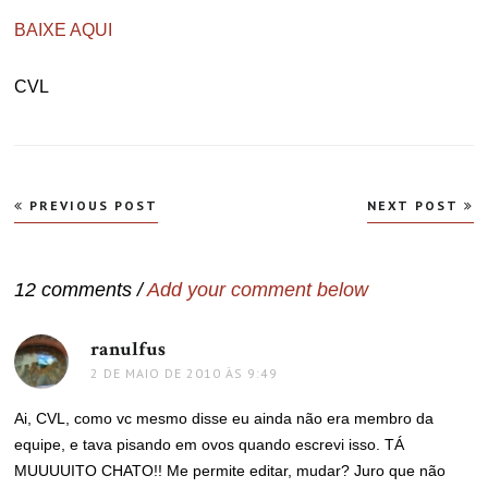
BAIXE AQUI
CVL
Navegação
PREVIOUS POST
NEXT POST
de
Post
12 comments /
Add your comment below
ranulfus
disse:
2 DE MAIO DE 2010 ÀS 9:49
Ai, CVL, como vc mesmo disse eu ainda não era membro da
equipe, e tava pisando em ovos quando escrevi isso. TÁ
MUUUUITO CHATO!! Me permite editar, mudar? Juro que não