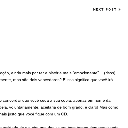
NEXT POST
moção, ainda mais por ter a história mais “emocionante”… (risos)
amente, mas são dois vencedores? E isso significa que você irá
o concordar que você ceda a sua cópia, apenas em nome da
ela, voluntariamente, aceitaria de bom grado, é claro! Mas como
mais justo que você fique com um CD.
enerosidade de alguém que dedica um bom tempo democratizando