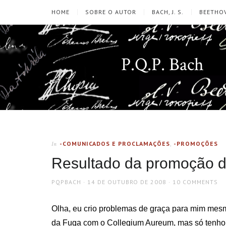
HOME
SOBRE O AUTOR
BACH, J. S.
BEETHOV
P.Q.P. Bach
-COMUNICADOS E PROCLAMAÇÕES
,
-PROMOÇÕES
In
Resultado da promoção d
AUTHOR
POSTED
PQPBACH
14 DE OUTUBRO DE 2008
10 COMMENTS
ON
Olha, eu crio problemas de graça para mim mes
da Fuga com o Collegium Aureum, mas só tenho d