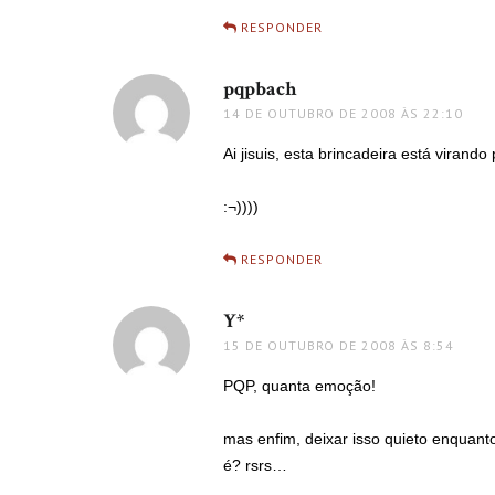
RESPONDER
pqpbach
disse:
14 DE OUTUBRO DE 2008 ÀS 22:10
Ai jisuis, esta brincadeira está vir
:¬))))
RESPONDER
Y*
disse:
15 DE OUTUBRO DE 2008 ÀS 8:54
PQP, quanta emoção!
mas enfim, deixar isso quieto enquan
é? rsrs…