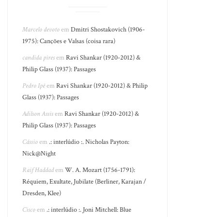
Marcelo devoto
em
Dmitri Shostakovich (1906-
1975): Canções e Valsas (coisa rara)
candida pires
em
Ravi Shankar (1920-2012) &
Philip Glass (1937): Passages
Pedro Ipê
em
Ravi Shankar (1920-2012) & Philip
Glass (1937): Passages
Adilson Assis
em
Ravi Shankar (1920-2012) &
Philip Glass (1937): Passages
Cássio
em
.: interlúdio :. Nicholas Payton:
Nick@Night
Raif Haddad
em
W. A. Mozart (1756-1791):
Réquiem, Exultate, Jubilate (Berliner, Karajan /
Dresden, Klee)
Cisco
em
.: interlúdio :. Joni Mitchell: Blue