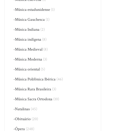
-Música estadunidense
(1)
-Música Gauchesca
(1)
-Música Indiana
(2)
-Música indígena
(8)
-Música Medieval
(8)
-Música Moderna
(3)
-Música oriental
(5)
-Música Polifônica Ibérica
(46)
-Música Rara Brasileira
(3)
-Música Sacra Ortodoxa
(10)
-Natalinas
(45)
-Obituário
(20)
-Ópera
(248)