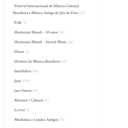
-Festival Internacional de Música Colonial
Brasileira e Música Antiga de Juiz de Fora
(23)
-Folk
(5)
-Harmonia Mundi – 50 anos
(16)
-Harmonia Mundi – Sacred Music
(14)
-Hinos
(2)
-História da Música Brasileira
(14)
-Interlúdios
(48)
-Jazz
(589)
-jazz fusion
(11)
-Klezmer / Cabaret
(6)
-Livros
(1)
-Modinhas e Lundus Antigos
(31)