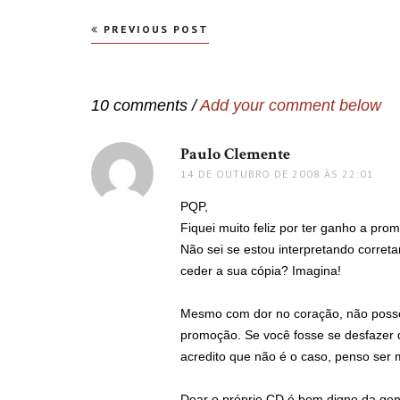
Navegação
PREVIOUS POST
de
Post
10 comments /
Add your comment below
Paulo Clemente
disse:
14 DE OUTUBRO DE 2008 ÀS 22:01
PQP,
Fiquei muito feliz por ter ganho a pro
Não sei se estou interpretando corret
ceder a sua cópia? Imagina!
Mesmo com dor no coração, não poss
promoção. Se você fosse se desfazer d
acredito que não é o caso, penso ser 
Doar o próprio CD é bem digno da g