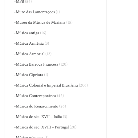
-MPB
(54)
-Muro das Lamentações
(1)
-Museu da Música de Mariana
(15)
-Música antiga
(16)
-Música Armênia
(3)
-Música Armorial
(12)
-Música Barroca Francesa
(120)
-Música Cipriota
(1)
-Música Colonial e Imperial Brasileira
(206)
-Música Contemporânea
(42)
-Música do Renascimento
(26)
-Música do séc. XVII – Itália
(3)
-Música do séc. XVIII – Portugal
(20)
-Música eslovena
(1)