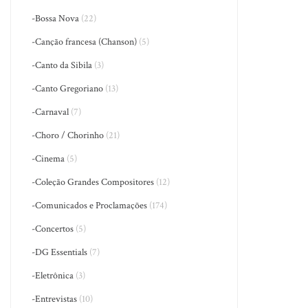
-Bossa Nova
(22)
-Canção francesa (Chanson)
(5)
-Canto da Sibila
(3)
-Canto Gregoriano
(13)
-Carnaval
(7)
-Choro / Chorinho
(21)
-Cinema
(5)
-Coleção Grandes Compositores
(12)
-Comunicados e Proclamações
(174)
-Concertos
(5)
-DG Essentials
(7)
-Eletrônica
(3)
-Entrevistas
(10)