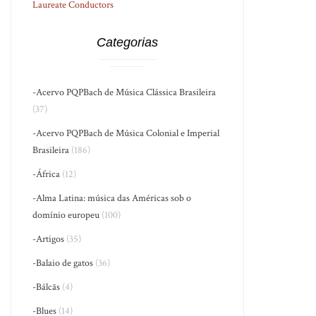
Laureate Conductors
Categorias
-Acervo PQPBach de Música Clássica Brasileira
(37)
-Acervo PQPBach de Música Colonial e Imperial
Brasileira
(186)
-África
(12)
-Alma Latina: música das Américas sob o
domínio europeu
(100)
-Artigos
(35)
-Balaio de gatos
(36)
-Bálcãs
(4)
-Blues
(14)