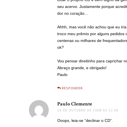
seu acervo. Justamente porque acredi
dor no coração…
Ahhh, mas você não achou que eu iria 
troco meu prêmio por alguns pedidos d
centenas ou milhares de frequentador
ok?
Vou pensar direitinho para caprichar n
Abraço grande, e obrigado!
Paulo
RESPONDER
Paulo Clemente
disse:
14 DE OUTUBRO DE 2008 ÀS 22:05
Ooops, leia-se “declinar o CD”.