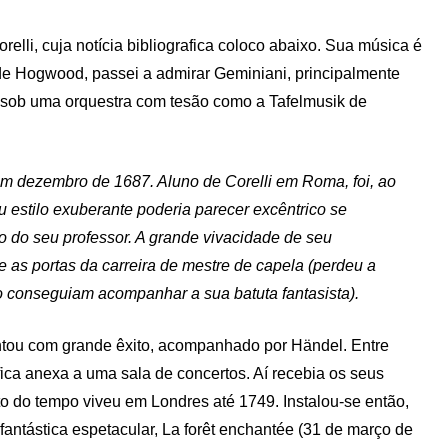
relli, cuja notícia bibliografica coloco abaixo. Sua música é
de Hogwood, passei a admirar Geminiani, principalmente
e sob uma orquestra com tesão como a Tafelmusik de
em dezembro de 1687. Aluno de Corelli em Roma, foi, ao
u estilo exuberante poderia parecer excêntrico se
 do seu professor. A grande vivacidade de seu
 as portas da carreira de mestre de capela (perdeu a
 conseguiam acompanhar a sua batuta fantasista).
entou com grande êxito, acompanhado por Händel. Entre
ca anexa a uma sala de concertos. Aí recebia os seus
to do tempo viveu em Londres até 1749. Instalou-se então,
antástica espetacular, La forêt enchantée (31 de março de