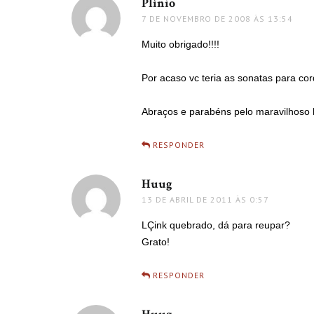
Plínio
disse:
7 DE NOVEMBRO DE 2008 ÀS 13:54
Muito obrigado!!!!
Por acaso vc teria as sonatas para co
Abraços e parabéns pelo maravilhoso 
RESPONDER
Huug
disse:
13 DE ABRIL DE 2011 ÀS 0:57
LÇink quebrado, dá para reupar?
Grato!
RESPONDER