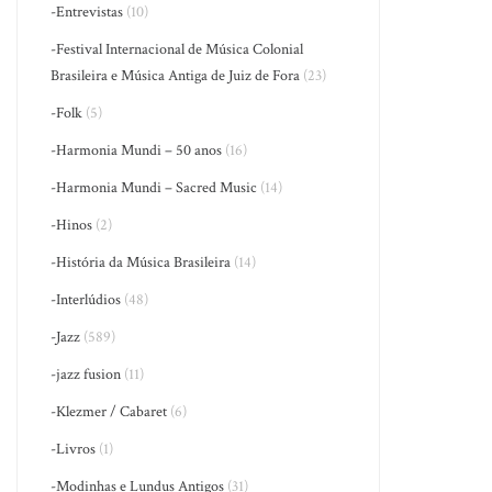
-Entrevistas
(10)
-Festival Internacional de Música Colonial
Brasileira e Música Antiga de Juiz de Fora
(23)
-Folk
(5)
-Harmonia Mundi – 50 anos
(16)
-Harmonia Mundi – Sacred Music
(14)
-Hinos
(2)
-História da Música Brasileira
(14)
-Interlúdios
(48)
-Jazz
(589)
-jazz fusion
(11)
-Klezmer / Cabaret
(6)
-Livros
(1)
-Modinhas e Lundus Antigos
(31)