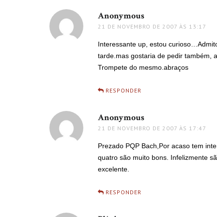
Anonymous
disse:
21 DE NOVEMBRO DE 2007 ÀS 13:17
Interessante up, estou curioso…Admit
tarde.mas gostaria de pedir também, 
Trompete do mesmo.abraços
RESPONDER
Anonymous
disse:
21 DE NOVEMBRO DE 2007 ÀS 17:47
Prezado PQP Bach,Por acaso tem inter
quatro são muito bons. Infelizmente s
excelente.
RESPONDER