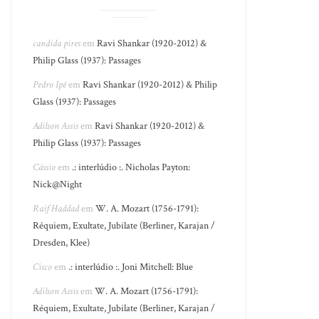
candida pires
em
Ravi Shankar (1920-2012) &
Philip Glass (1937): Passages
Pedro Ipê
em
Ravi Shankar (1920-2012) & Philip
Glass (1937): Passages
Adilson Assis
em
Ravi Shankar (1920-2012) &
Philip Glass (1937): Passages
Cássio
em
.: interlúdio :. Nicholas Payton:
Nick@Night
Raif Haddad
em
W. A. Mozart (1756-1791):
Réquiem, Exultate, Jubilate (Berliner, Karajan /
Dresden, Klee)
Cisco
em
.: interlúdio :. Joni Mitchell: Blue
Adilson Assis
em
W. A. Mozart (1756-1791):
Réquiem, Exultate, Jubilate (Berliner, Karajan /