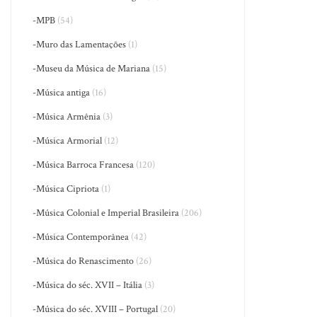
-MPB
(54)
-Muro das Lamentações
(1)
-Museu da Música de Mariana
(15)
-Música antiga
(16)
-Música Armênia
(3)
-Música Armorial
(12)
-Música Barroca Francesa
(120)
-Música Cipriota
(1)
-Música Colonial e Imperial Brasileira
(206)
-Música Contemporânea
(42)
-Música do Renascimento
(26)
-Música do séc. XVII – Itália
(3)
-Música do séc. XVIII – Portugal
(20)