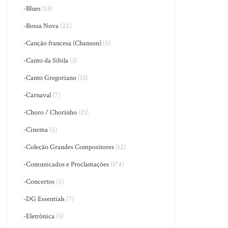
-Blues
(14)
-Bossa Nova
(22)
-Canção francesa (Chanson)
(5)
-Canto da Sibila
(3)
-Canto Gregoriano
(13)
-Carnaval
(7)
-Choro / Chorinho
(21)
-Cinema
(5)
-Coleção Grandes Compositores
(12)
-Comunicados e Proclamações
(174)
-Concertos
(5)
-DG Essentials
(7)
-Eletrônica
(3)