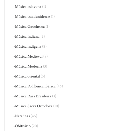
-Música eslovena
(1)
-Música estadunidense
(1)
-Música Gauchesca
(1)
-Música Indiana
(2)
-Música indígena
(8)
-Música Medieval
(8)
-Música Moderna
(3)
-Música oriental
(5)
-Música Polifônica Ibérica
(46)
-Música Rara Brasileira
(3)
-Música Sacra Ortodoxa
(10)
-Natalinas
(45)
-Obituário
(20)