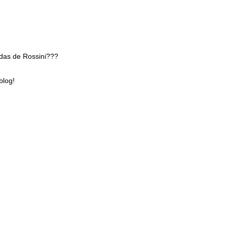
rdas de Rossini???
blog!