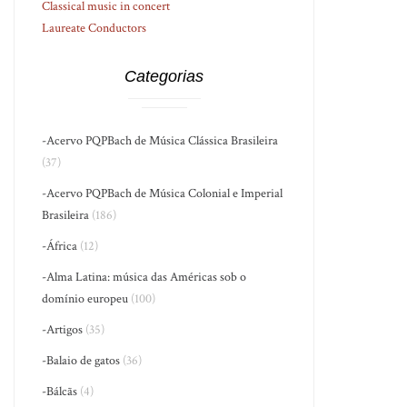
Classical music in concert
Laureate Conductors
Categorias
-Acervo PQPBach de Música Clássica Brasileira
(37)
-Acervo PQPBach de Música Colonial e Imperial
Brasileira
(186)
-África
(12)
-Alma Latina: música das Américas sob o
domínio europeu
(100)
-Artigos
(35)
-Balaio de gatos
(36)
-Bálcãs
(4)