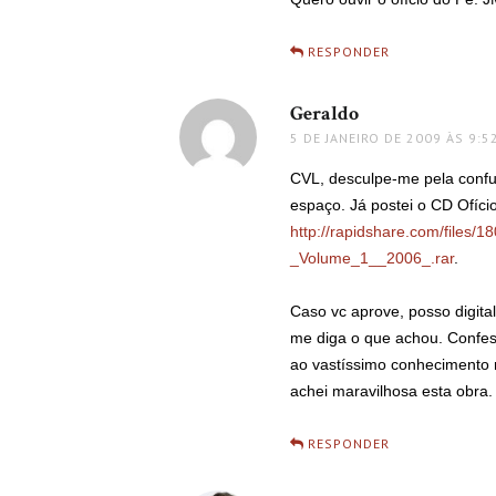
RESPONDER
Geraldo
disse:
5 DE JANEIRO DE 2009 ÀS 9:5
CVL, desculpe-me pela confu
espaço. Já postei o CD Ofício
http://rapidshare.com/files
_Volume_1__2006_.rar
.
Caso vc aprove, posso digita
me diga o que achou. Confes
ao vastíssimo conhecimento
achei maravilhosa esta obra.
RESPONDER