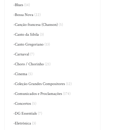
-Blues
(14)
-Bossa Nova
(22)
-Canção francesa (Chanson)
(5)
-Canto da Sibila
(3)
-Canto Gregoriano
(13)
-Carnaval
(7)
-Choro / Chorinho
(21)
-Cinema
(5)
-Coleção Grandes Compositores
(12)
-Comunicados e Proclamações
(174)
-Concertos
(5)
-DG Essentials
(7)
-Eletrônica
(3)