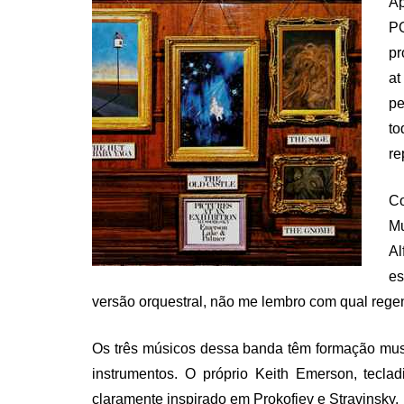
Ap
P
pr
at
pe
to
re
Co
Mu
Al
es
versão orquestral, não me lembro com qual reg
Os três músicos dessa banda têm formação musi
instrumentos. O próprio Keith Emerson, tecla
claramente inspirado em Prokofiev e Stravinsky.