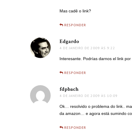
Mas cadê o link?
RESPONDER
Edgardo
disse:
4 DE JANEIRO DE 2009 ÀS 9:22
Interesante. Podrías darnos el link por
RESPONDER
fdpbach
disse:
4 DE JANEIRO DE 2009 ÀS 10:09
Ok… resolvido o problema do link.. m
da amazon… e agora está sumindo com
RESPONDER