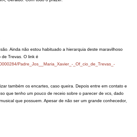
2
são. Ainda não estou habituado a hierarquia deste maravilhoso
 de Trevas. O link é
/180000284/Padre_Jos__Maria_Xavier_-_Of_cio_de_Trevas_-
lizar também os encartes, caso queira. Depois entre em contato e
so que tenho um pouco de receio sobre o parecer de vcs, dado
 musical que possuem. Apesar de não ser um grande conhecedor,