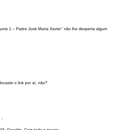
lume 1 – Padre José Maria Xavier” não lhe desperta algum
ocaste o link por aí, não?
19
JMX, Geraldo. Com todo o prazer.