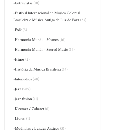
-Entrevistas
(10)
-Festival Internacional de Música Colonial
Brasileira e Música Antiga de Juiz de Fora
(23)
-Folk
(5)
-Harmonia Mundi – 50 anos
(16)
-Harmonia Mundi – Sacred Music
(14)
-Hinos
(2)
-História da Música Brasileira
(14)
-Interlúdios
(48)
-Jazz
(589)
-jazz fusion
(11)
-Klezmer / Cabaret
(6)
-Livros
(1)
-Modinhas e Lundus Antigos
(31)