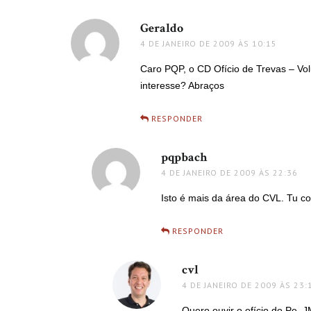
Geraldo
disse:
4 DE JANEIRO DE 2009 ÀS 10:15
Caro PQP, o CD Ofício de Trevas – Vo
interesse? Abraços
RESPONDER
pqpbach
disse:
4 DE JANEIRO DE 2009 ÀS 22:36
Isto é mais da área do CVL. Tu col
RESPONDER
cvl
disse:
4 DE JANEIRO DE 2009 ÀS 23:
Quero ouvir o ofício do Pe. 