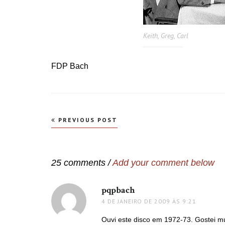
Keith, Greg, Carl
FDP Bach
Navegação
PREVIOUS POST
de
Post
25 comments /
Add your comment below
pqpbach
disse:
4 DE JANEIRO DE 2009 ÀS 9:21
Ouvi este disco em 1972-73. Gostei mui