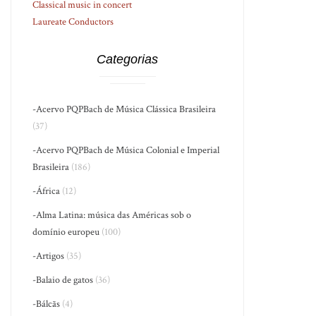
Classical music in concert
Laureate Conductors
Categorias
-Acervo PQPBach de Música Clássica Brasileira
(37)
-Acervo PQPBach de Música Colonial e Imperial
Brasileira
(186)
-África
(12)
-Alma Latina: música das Américas sob o
domínio europeu
(100)
-Artigos
(35)
-Balaio de gatos
(36)
-Bálcãs
(4)