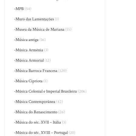
-MPB
(54)
-Muro das Lamentações
(1)
-Museu da Música de Mariana
(15)
-Música antiga
(16)
-Música Armênia
(3)
-Música Armorial
(12)
-Música Barroca Francesa
(120)
-Música Cipriota
(1)
-Música Colonial e Imperial Brasileira
(206)
-Música Contemporânea
(42)
-Música do Renascimento
(26)
-Música do séc. XVII – Itália
(3)
-Música do séc. XVIII – Portugal
(20)