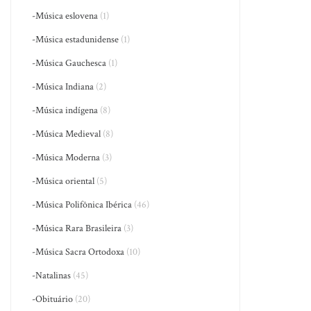
-Música eslovena
(1)
-Música estadunidense
(1)
-Música Gauchesca
(1)
-Música Indiana
(2)
-Música indígena
(8)
-Música Medieval
(8)
-Música Moderna
(3)
-Música oriental
(5)
-Música Polifônica Ibérica
(46)
-Música Rara Brasileira
(3)
-Música Sacra Ortodoxa
(10)
-Natalinas
(45)
-Obituário
(20)