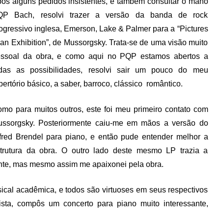
ós alguns pedidos insistentes, e também consultar o mano
QP Bach, resolvi trazer a versão da banda de rock
ogressivo inglesa, Emerson, Lake & Palmer para a “Pictures
 an Exhibition”, de Mussorgsky. Trata-se de uma visão muito
ssoal da obra, e como aqui no PQP estamos abertos a
das as possibilidades, resolvi sair um pouco do meu
pertório básico, a saber, barroco, clássico romântico.
mo para muitos outros, este foi meu primeiro contato com
ssorgsky. Posteriormente caiu-me em mãos a versão do
fred Brendel para piano, e então pude entender melhor a
trutura da obra. O outro lado deste mesmo LP trazia a
ente, mas mesmo assim me apaixonei pela obra.
cal acadêmica, e todos são virtuoses em seus respectivos
dista, compôs um concerto para piano muito interessante,