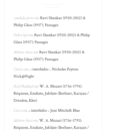
candida pires
em
Ravi Shankar (1920-2012) &
Philip Glass (1937): Passages
Pedro Ipê
em
Ravi Shankar (1920-2012) & Philip
Glass (1937): Passages
Adilson Assis
em
Ravi Shankar (1920-2012) &
Philip Glass (1937): Passages
Cássio
em
.: interlúdio :. Nicholas Payton:
Nick@Night
Raif Haddad
em
W. A. Mozart (1756-1791):
Réquiem, Exultate, Jubilate (Berliner, Karajan /
Dresden, Klee)
Cisco
em
.: interlúdio :. Joni Mitchell: Blue
Adilson Assis
em
W. A. Mozart (1756-1791):
Réquiem, Exultate, Jubilate (Berliner, Karajan /