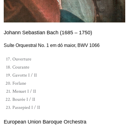
Johann Sebastian Bach (1685 – 1750)
Suíte Orquestral No. 1 em dó maior, BWV 1066
Ouverture
Courante
Gavotte I / II
Forlane
Menuet I / II
Bourée I / II
Passepied I / II
European Union Baroque Orchestra