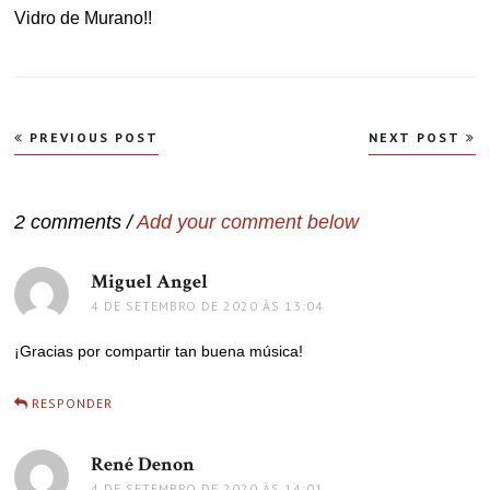
Vidro de Murano!!
Navegação
PREVIOUS POST
NEXT POST
de
Post
2 comments /
Add your comment below
Miguel Angel
disse:
4 DE SETEMBRO DE 2020 ÀS 13:04
¡Gracias por compartir tan buena música!
RESPONDER
René Denon
disse:
4 DE SETEMBRO DE 2020 ÀS 14:01