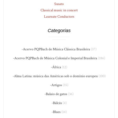
Susato
Classical music in concert
Laureate Conductors
Categorias
-Acervo PQPBach de Música Clássica Brasileira
(37)
-Acervo PQPBach de Música Colonial e Imperial Brasileira
(186)
-África
(12)
-Alma Latina: música das Américas sob o domínio europeu
(100)
-Artigos
(35)
-Balaio de gatos
(36)
-Bálcãs
(4)
-Blues
(14)