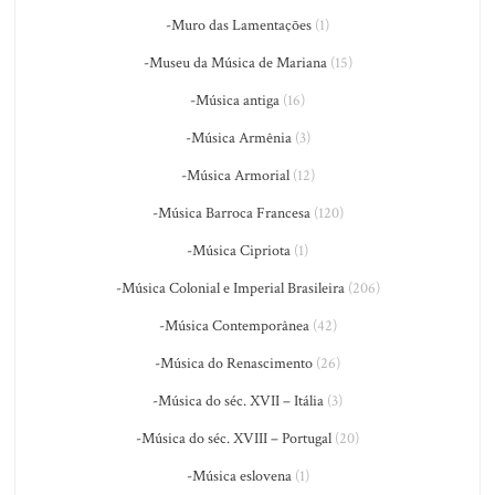
-Muro das Lamentações
(1)
-Museu da Música de Mariana
(15)
-Música antiga
(16)
-Música Armênia
(3)
-Música Armorial
(12)
-Música Barroca Francesa
(120)
-Música Cipriota
(1)
-Música Colonial e Imperial Brasileira
(206)
-Música Contemporânea
(42)
-Música do Renascimento
(26)
-Música do séc. XVII – Itália
(3)
-Música do séc. XVIII – Portugal
(20)
-Música eslovena
(1)