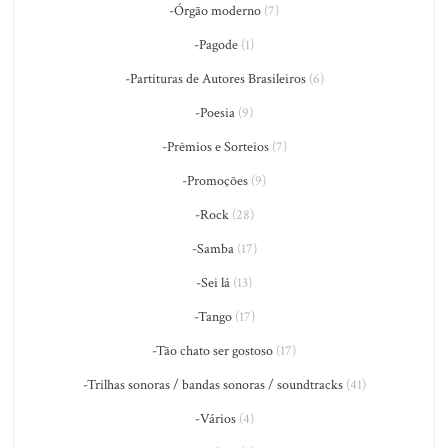
-Órgão moderno
(7)
-Pagode
(1)
-Partituras de Autores Brasileiros
(6)
-Poesia
(9)
-Prêmios e Sorteios
(7)
-Promoções
(9)
-Rock
(28)
-Samba
(17)
-Sei lá
(13)
-Tango
(17)
-Tão chato ser gostoso
(17)
-Trilhas sonoras / bandas sonoras / soundtracks
(41)
-Vários
(4)