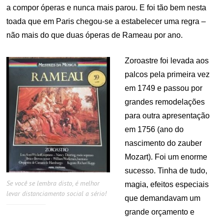
a compor óperas e nunca mais parou. E foi tão bem nesta
toada que em Paris chegou-se a estabelecer uma regra –
não mais do que duas óperas de Rameau por ano.
Zoroastre foi levada aos
palcos pela primeira vez
em 1749 e passou por
grandes remodelações
para outra apresentação
em 1756 (ano do
nascimento do zauber
Mozart). Foi um enorme
sucesso. Tinha de tudo,
Se você se lembra disto, é melhor
magia, efeitos especiais
levar distanciamento social a sério!
que demandavam um
grande orçamento e