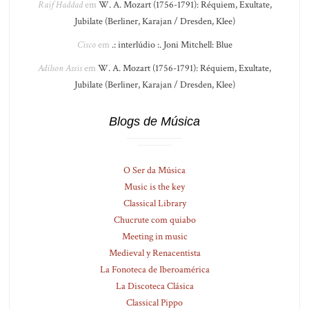
Raif Haddad
em
W. A. Mozart (1756-1791): Réquiem, Exultate,
Jubilate (Berliner, Karajan / Dresden, Klee)
Cisco
em
.: interlúdio :. Joni Mitchell: Blue
Adilson Assis
em
W. A. Mozart (1756-1791): Réquiem, Exultate,
Jubilate (Berliner, Karajan / Dresden, Klee)
Blogs de Música
O Ser da Música
Music is the key
Classical Library
Chucrute com quiabo
Meeting in music
Medieval y Renacentista
La Fonoteca de Iberoamérica
La Discoteca Clásica
Classical Pippo