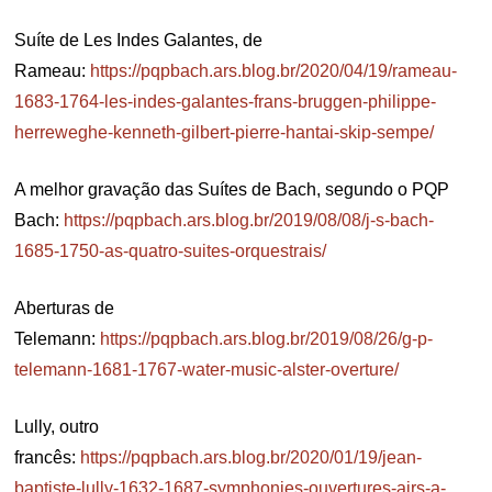
Suíte de Les Indes Galantes, de
Rameau:
https://pqpbach.ars.blog.br/2020/04/19/rameau-
1683-1764-les-indes-galantes-frans-bruggen-philippe-
herreweghe-kenneth-gilbert-pierre-hantai-skip-sempe/
A melhor gravação das Suítes de Bach, segundo o PQP
Bach:
https://pqpbach.ars.blog.br/2019/08/08/j-s-bach-
1685-1750-as-quatro-suites-orquestrais/
Aberturas de
Telemann:
https://pqpbach.ars.blog.br/2019/08/26/g-p-
telemann-1681-1767-water-music-alster-overture/
Lully, outro
francês:
https://pqpbach.ars.blog.br/2020/01/19/jean-
baptiste-lully-1632-1687-symphonies-ouvertures-airs-a-