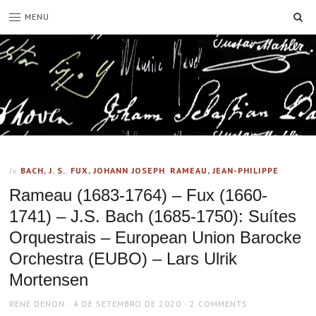
SE
MENU
BACH, J. S.
,
FUX, JOHANN JOSEPH
,
RAMEAU, JEAN-PHILIPPE
In
Rameau (1683-1764) – Fux (1660-
1741) – J.S. Bach (1685-1750): Suítes
Orquestrais – European Union Barocke
Orchestra (EUBO) – Lars Ulrik
Mortensen
AUTHOR
POSTED
RENÉ DENON
4 DE SETEMBRO DE 2020
2 COMMENTS
ON