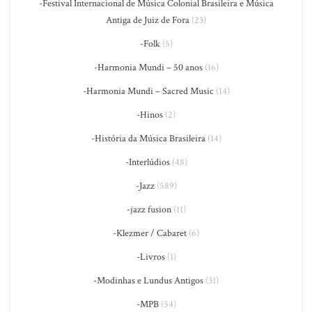
-Festival Internacional de Música Colonial Brasileira e Música
Antiga de Juiz de Fora
(23)
-Folk
(5)
-Harmonia Mundi – 50 anos
(16)
-Harmonia Mundi – Sacred Music
(14)
-Hinos
(2)
-História da Música Brasileira
(14)
-Interlúdios
(48)
-Jazz
(589)
-jazz fusion
(11)
-Klezmer / Cabaret
(6)
-Livros
(1)
-Modinhas e Lundus Antigos
(31)
-MPB
(54)