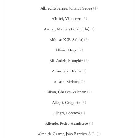
Albrechtsberger, Johann Georg
(4)
Albrici, Vincenzo
(2)
Aleñar, Mathías (atribuido)
(1)
Alfonso X (El Sabio)
(7)
Alfvén, Hugo
(2)
Ali-Zadeh, Franghiz
(2)
Alimonda, Heitor
(1)
Alison, Richard
(1)
Alkan, Charles-Valentin
(2)
Allegri, Gregorio
(5)
Allegri, Lorenzo
(1)
Allende, Pedro Humberto
(1)
Almeida Garret, João Baptista S. L.
(1)