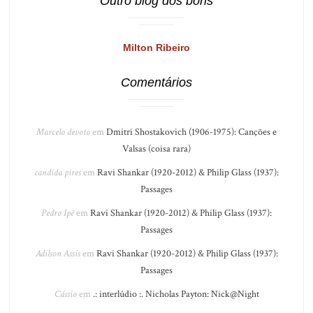
Outro blog dos bons
Milton Ribeiro
Comentários
Marcelo devoto
em
Dmitri Shostakovich (1906-1975): Canções e
Valsas (coisa rara)
candida pires
em
Ravi Shankar (1920-2012) & Philip Glass (1937):
Passages
Pedro Ipê
em
Ravi Shankar (1920-2012) & Philip Glass (1937):
Passages
Adilson Assis
em
Ravi Shankar (1920-2012) & Philip Glass (1937):
Passages
Cássio
em
.: interlúdio :. Nicholas Payton: Nick@Night