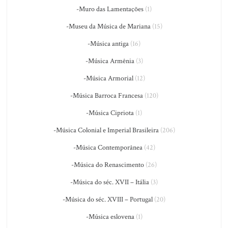
-Muro das Lamentações
(1)
-Museu da Música de Mariana
(15)
-Música antiga
(16)
-Música Armênia
(3)
-Música Armorial
(12)
-Música Barroca Francesa
(120)
-Música Cipriota
(1)
-Música Colonial e Imperial Brasileira
(206)
-Música Contemporânea
(42)
-Música do Renascimento
(26)
-Música do séc. XVII – Itália
(3)
-Música do séc. XVIII – Portugal
(20)
-Música eslovena
(1)