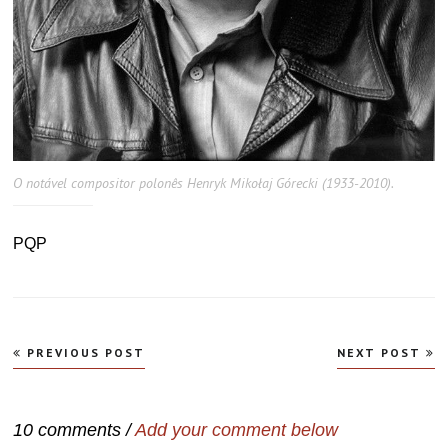
O notável compositor polonês Henryk Mikołaj Górecki (1933-2010).
PQP
Navegação
PREVIOUS POST
NEXT POST
de
Post
10 comments /
Add your comment below