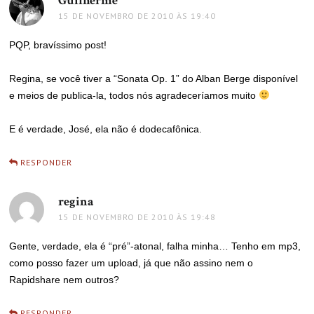
Guilherme
disse:
15 DE NOVEMBRO DE 2010 ÀS 19:40
PQP, bravíssimo post!
Regina, se você tiver a “Sonata Op. 1” do Alban Berge disponível
e meios de publica-la, todos nós agradeceríamos muito
E é verdade, José, ela não é dodecafônica.
RESPONDER
regina
disse:
15 DE NOVEMBRO DE 2010 ÀS 19:48
Gente, verdade, ela é “pré”-atonal, falha minha… Tenho em mp3,
como posso fazer um upload, já que não assino nem o
Rapidshare nem outros?
RESPONDER