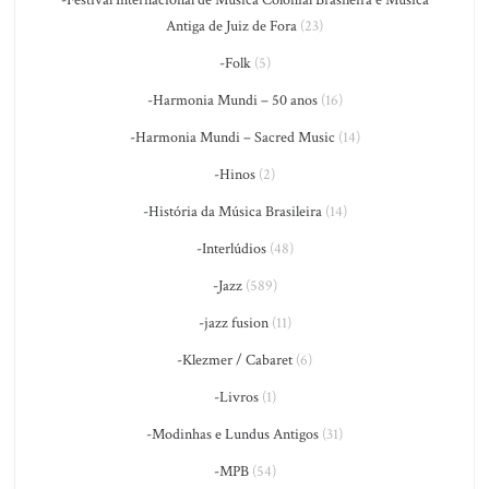
-Festival Internacional de Música Colonial Brasileira e Música
Antiga de Juiz de Fora
(23)
-Folk
(5)
-Harmonia Mundi – 50 anos
(16)
-Harmonia Mundi – Sacred Music
(14)
-Hinos
(2)
-História da Música Brasileira
(14)
-Interlúdios
(48)
-Jazz
(589)
-jazz fusion
(11)
-Klezmer / Cabaret
(6)
-Livros
(1)
-Modinhas e Lundus Antigos
(31)
-MPB
(54)