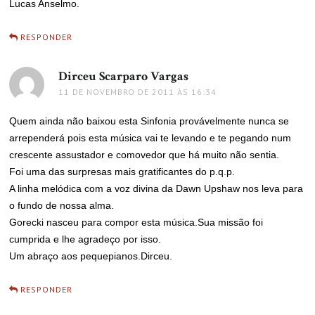
Lucas Anselmo.
RESPONDER
Dirceu Scarparo Vargas
disse:
11 DE NOVEMBRO DE 2011 ÀS 16:34
Quem ainda não baixou esta Sinfonia provávelmente nunca se
arrependerá pois esta música vai te levando e te pegando num
crescente assustador e comovedor que há muito não sentia.
Foi uma das surpresas mais gratificantes do p.q.p.
A linha melódica com a voz divina da Dawn Upshaw nos leva para
o fundo de nossa alma.
Gorecki nasceu para compor esta música.Sua missão foi
cumprida e lhe agradeço por isso.
Um abraço aos pequepianos.Dirceu.
RESPONDER