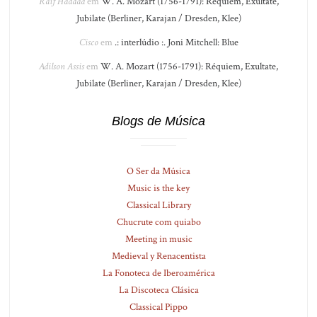
Raif Haddad
em
W. A. Mozart (1756-1791): Réquiem, Exultate,
Jubilate (Berliner, Karajan / Dresden, Klee)
Cisco
em
.: interlúdio :. Joni Mitchell: Blue
Adilson Assis
em
W. A. Mozart (1756-1791): Réquiem, Exultate,
Jubilate (Berliner, Karajan / Dresden, Klee)
Blogs de Música
O Ser da Música
Music is the key
Classical Library
Chucrute com quiabo
Meeting in music
Medieval y Renacentista
La Fonoteca de Iberoamérica
La Discoteca Clásica
Classical Pippo