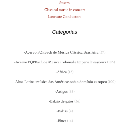
Susato
Classical music in concert
Laureate Conductors
Categorias
-Acervo PQPBach de Música Clássica Brasileira
(37)
-Acervo PQPBach de Música Colonial e Imperial Brasileira
(186)
-África
(12)
-Alma Latina: música das Américas sob o domínio europeu
(100)
-Artigos
(35)
-Balaio de gatos
(36)
-Bálcãs
(4)
-Blues
(14)