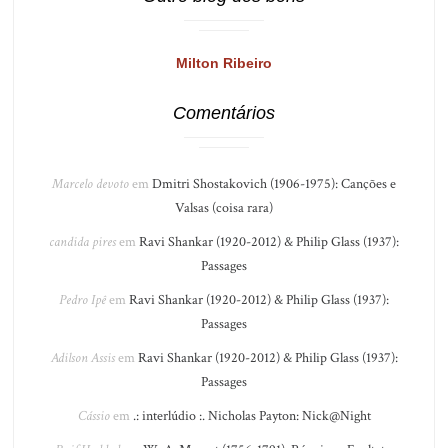
Milton Ribeiro
Comentários
Marcelo devoto
em
Dmitri Shostakovich (1906-1975): Canções e
Valsas (coisa rara)
candida pires
em
Ravi Shankar (1920-2012) & Philip Glass (1937):
Passages
Pedro Ipê
em
Ravi Shankar (1920-2012) & Philip Glass (1937):
Passages
Adilson Assis
em
Ravi Shankar (1920-2012) & Philip Glass (1937):
Passages
Cássio
em
.: interlúdio :. Nicholas Payton: Nick@Night