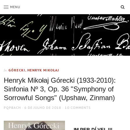
SE
MENU
GÓRECKI, HENRYK MIKOŁAJ
In
Henryk Mikołaj Górecki (1933-2010):
Sinfonia Nº 3, Op. 36 "Symphony of
Sorrowful Songs" (Upshaw, Zinman)
AUTHOR
POSTED
PQPBACH
6 DE JULHO DE 2018
10 COMMENTS
ON
IM-PER-DÍ-VEL !!!