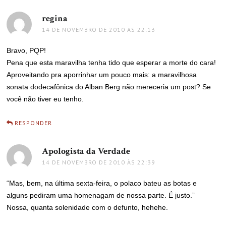
regina
disse:
14 DE NOVEMBRO DE 2010 ÀS 22:13
Bravo, PQP!
Pena que esta maravilha tenha tido que esperar a morte do cara!
Aproveitando pra aporrinhar um pouco mais: a maravilhosa
sonata dodecafônica do Alban Berg não mereceria um post? Se
você não tiver eu tenho.
RESPONDER
Apologista da Verdade
disse:
14 DE NOVEMBRO DE 2010 ÀS 22:39
“Mas, bem, na última sexta-feira, o polaco bateu as botas e
alguns pediram uma homenagam de nossa parte. É justo.”
Nossa, quanta solenidade com o defunto, hehehe.