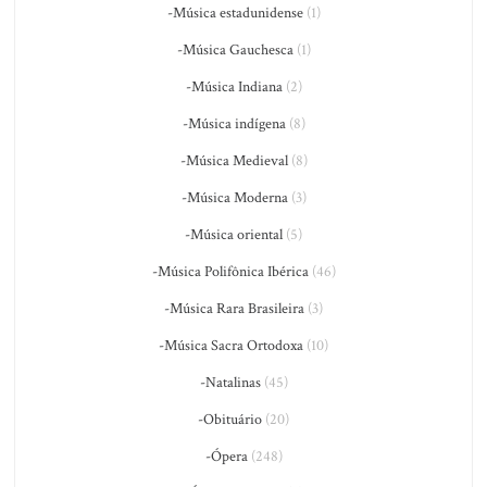
-Música estadunidense
(1)
-Música Gauchesca
(1)
-Música Indiana
(2)
-Música indígena
(8)
-Música Medieval
(8)
-Música Moderna
(3)
-Música oriental
(5)
-Música Polifônica Ibérica
(46)
-Música Rara Brasileira
(3)
-Música Sacra Ortodoxa
(10)
-Natalinas
(45)
-Obituário
(20)
-Ópera
(248)