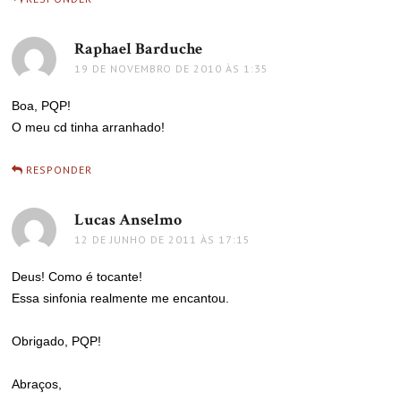
Raphael Barduche
disse:
19 DE NOVEMBRO DE 2010 ÀS 1:35
Boa, PQP!
O meu cd tinha arranhado!
RESPONDER
Lucas Anselmo
disse:
12 DE JUNHO DE 2011 ÀS 17:15
Deus! Como é tocante!
Essa sinfonia realmente me encantou.
Obrigado, PQP!
Abraços,