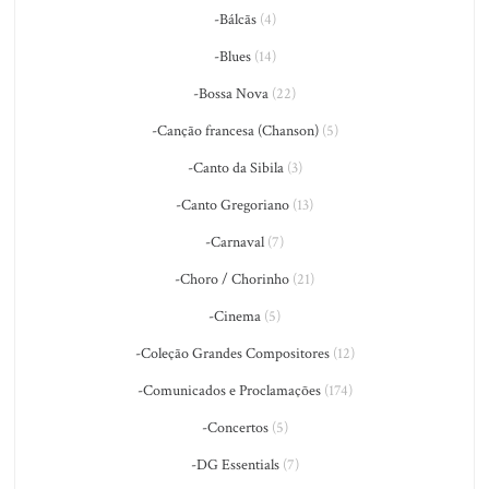
-Bálcãs
(4)
-Blues
(14)
-Bossa Nova
(22)
-Canção francesa (Chanson)
(5)
-Canto da Sibila
(3)
-Canto Gregoriano
(13)
-Carnaval
(7)
-Choro / Chorinho
(21)
-Cinema
(5)
-Coleção Grandes Compositores
(12)
-Comunicados e Proclamações
(174)
-Concertos
(5)
-DG Essentials
(7)