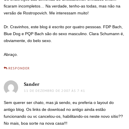
ficaram incompletos… Na verdade, tenho-as todas, mas não na
versão de Rostropovich. Me interessam muito!
Dr. Cravinhos, este blog é escrito por quatro pessoas. FDP Bach,
Blue Dog e PQP Bach são do sexo masculino. Clara Schumann é,
obviamente, do belo sexo.
Abraço.
RESPONDER
Sander
disse:
11 DE DEZEMBRO DE 2007 ÀS 7:41
Sem querer ser chato, mas já sendo, eu preferia o layout do
antigo blog. Os links de download no antigo ainda estão
funcionando ou vc cancelou-os, habilitando-os neste novo sítio??
No mais, boa sorte na nova casa!!!