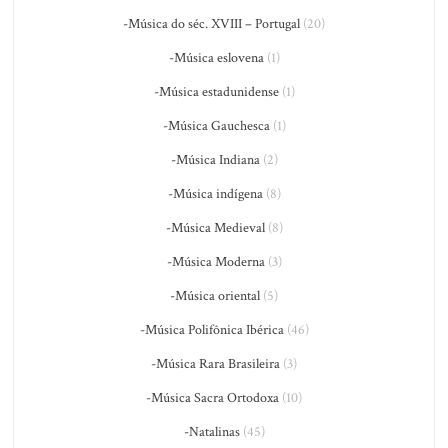
-Música do séc. XVIII – Portugal
(20)
-Música eslovena
(1)
-Música estadunidense
(1)
-Música Gauchesca
(1)
-Música Indiana
(2)
-Música indígena
(8)
-Música Medieval
(8)
-Música Moderna
(3)
-Música oriental
(5)
-Música Polifônica Ibérica
(46)
-Música Rara Brasileira
(3)
-Música Sacra Ortodoxa
(10)
-Natalinas
(45)