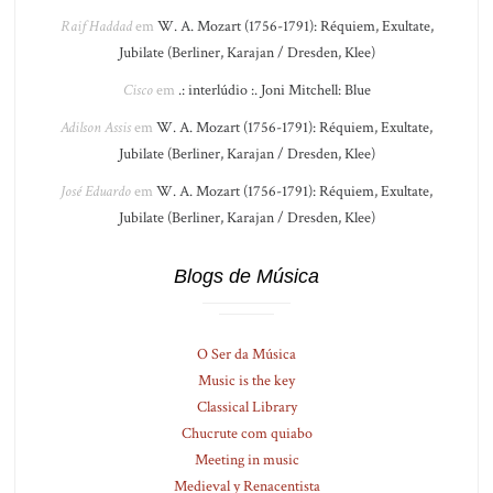
Raif Haddad
em
W. A. Mozart (1756-1791): Réquiem, Exultate,
Jubilate (Berliner, Karajan / Dresden, Klee)
Cisco
em
.: interlúdio :. Joni Mitchell: Blue
Adilson Assis
em
W. A. Mozart (1756-1791): Réquiem, Exultate,
Jubilate (Berliner, Karajan / Dresden, Klee)
José Eduardo
em
W. A. Mozart (1756-1791): Réquiem, Exultate,
Jubilate (Berliner, Karajan / Dresden, Klee)
Blogs de Música
O Ser da Música
Music is the key
Classical Library
Chucrute com quiabo
Meeting in music
Medieval y Renacentista