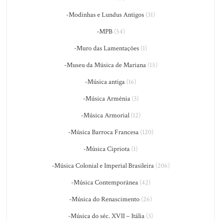
-Modinhas e Lundus Antigos
(31)
-MPB
(54)
-Muro das Lamentações
(1)
-Museu da Música de Mariana
(15)
-Música antiga
(16)
-Música Armênia
(3)
-Música Armorial
(12)
-Música Barroca Francesa
(120)
-Música Cipriota
(1)
-Música Colonial e Imperial Brasileira
(206)
-Música Contemporânea
(42)
-Música do Renascimento
(26)
-Música do séc. XVII – Itália
(3)