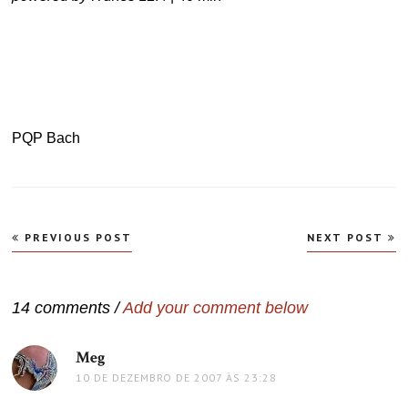
.
.
PQP Bach
Navegação
PREVIOUS POST
NEXT POST
de
Post
14 comments /
Add your comment below
Meg
disse:
10 DE DEZEMBRO DE 2007 ÀS 23:28