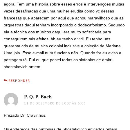
agora. Tem uma história sobre esses erros e intervenções muitas
vezes desafinadas que uma mulher erudita como vc dessas
francesas que aparecem por aqui que achou maravilhoso que as
orquestras daqui tenham incorporado o dodecafonismo. Segundo
ela a técnica dos músicos daqui era muito sofisticada para
conseguirem tais efeitos. Ah eu tenho o viril. Eu tenho uns
quarenta cds de musica colonial inclusive a coleção de Mariana.
Uma joia. Esse e-mail num funciona não. Quando for eu aviso a
postagem tá. Fui eu que postei todas as sinfonias de dmitri-
shostakovich ontem.
RESPONDER
P. Q. P. Bach
disse:
11 DE DEZEMBRO DE 2007 ÀS 6:06
Prezado Dr. Cravinhos.
Os endereços das Sinfonias de Shostakovich enviados ontem