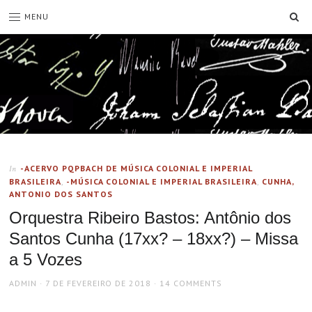
SE
MENU
-ACERVO PQPBACH DE MÚSICA COLONIAL E IMPERIAL
In
BRASILEIRA
,
-MÚSICA COLONIAL E IMPERIAL BRASILEIRA
,
CUNHA,
ANTONIO DOS SANTOS
Orquestra Ribeiro Bastos: Antônio dos
Santos Cunha (17xx? – 18xx?) – Missa
a 5 Vozes
AUTHOR
POSTED
ADMIN
7 DE FEVEREIRO DE 2018
14 COMMENTS
ON