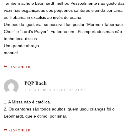
Tambem acho o Leonhardt melhor. Pessoalmente não gosto das
vozinhas esganiçadas dos pequenos cantores e ainda por cima
eu li obama in excelsis ao invés de osana.
Um pedido: gostaria, se possivel for, postar “Mormon Tabernacle
Choir” e “Lord’s Prayer”. Eu tenho em LPs importados mas não
tenho toca-discos.
Um grande abraço
manuel
RESPONDER
PQP Bach
disse:
7 DE OUTUBRO DE 2015 ÀS 21:56
1. A Missa não é católica.
2. Os cantores são todos adultos, quem usou crianças foi o
Leonhardt, que é ótimo, por sinal.
RESPONDER