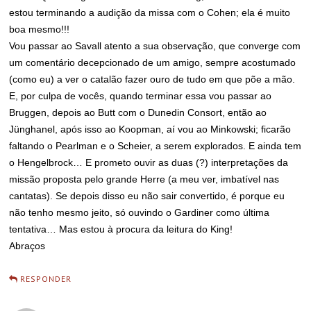
estou terminando a audição da missa com o Cohen; ela é muito
boa mesmo!!!
Vou passar ao Savall atento a sua observação, que converge com
um comentário decepcionado de um amigo, sempre acostumado
(como eu) a ver o catalão fazer ouro de tudo em que põe a mão.
E, por culpa de vocês, quando terminar essa vou passar ao
Bruggen, depois ao Butt com o Dunedin Consort, então ao
Jünghanel, após isso ao Koopman, aí vou ao Minkowski; ficarão
faltando o Pearlman e o Scheier, a serem explorados. E ainda tem
o Hengelbrock… E prometo ouvir as duas (?) interpretações da
missão proposta pelo grande Herre (a meu ver, imbatível nas
cantatas). Se depois disso eu não sair convertido, é porque eu
não tenho mesmo jeito, só ouvindo o Gardiner como última
tentativa… Mas estou à procura da leitura do King!
Abraços
RESPONDER