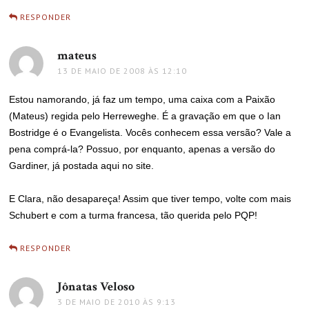
RESPONDER
mateus
disse:
13 DE MAIO DE 2008 ÀS 12:10
Estou namorando, já faz um tempo, uma caixa com a Paixão
(Mateus) regida pelo Herreweghe. É a gravação em que o Ian
Bostridge é o Evangelista. Vocês conhecem essa versão? Vale a
pena comprá-la? Possuo, por enquanto, apenas a versão do
Gardiner, já postada aqui no site.
E Clara, não desapareça! Assim que tiver tempo, volte com mais
Schubert e com a turma francesa, tão querida pelo PQP!
RESPONDER
Jônatas Veloso
disse:
3 DE MAIO DE 2010 ÀS 9:13