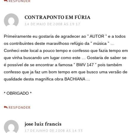
RESPONDER
CONTRAPONTO EM FÚRIA
disse:
14 DE MAIO DE 2008 ÀS 19:17
Primeiramente eu gostaria de agradecer ao ” AUTOR ” e a todos
os contribuintes deste maravilhoso refúgio da ” música ” …
Conheci este local a pouco tempo e confesso que fazia tempo em
que vinha buscando um lugar como este … Gostaria de saber se
é possível de se encontrar a famosa ” BWV 147 ” pois também
confesso que ja faz um bom tempo em que busco uma versão de
qualidade desta magnífica obra BACHIANA …
* OBRIGADO *
RESPONDER
jose luiz francis
disse:
17 DE JUNHO DE 2008 ÀS 14:33