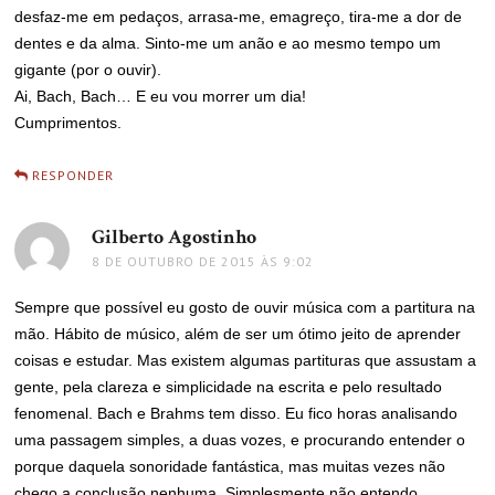
desfaz-me em pedaços, arrasa-me, emagreço, tira-me a dor de
dentes e da alma. Sinto-me um anão e ao mesmo tempo um
gigante (por o ouvir).
Ai, Bach, Bach… E eu vou morrer um dia!
Cumprimentos.
RESPONDER
Gilberto Agostinho
disse:
8 DE OUTUBRO DE 2015 ÀS 9:02
Sempre que possível eu gosto de ouvir música com a partitura na
mão. Hábito de músico, além de ser um ótimo jeito de aprender
coisas e estudar. Mas existem algumas partituras que assustam a
gente, pela clareza e simplicidade na escrita e pelo resultado
fenomenal. Bach e Brahms tem disso. Eu fico horas analisando
uma passagem simples, a duas vozes, e procurando entender o
porque daquela sonoridade fantástica, mas muitas vezes não
chego a conclusão nenhuma. Simplesmente não entendo.