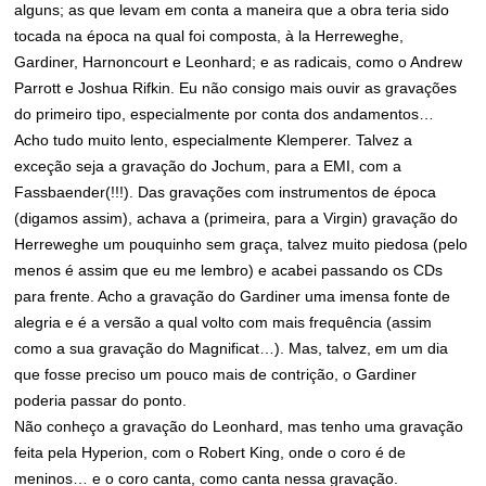
alguns; as que levam em conta a maneira que a obra teria sido
tocada na época na qual foi composta, à la Herreweghe,
Gardiner, Harnoncourt e Leonhard; e as radicais, como o Andrew
Parrott e Joshua Rifkin. Eu não consigo mais ouvir as gravações
do primeiro tipo, especialmente por conta dos andamentos…
Acho tudo muito lento, especialmente Klemperer. Talvez a
exceção seja a gravação do Jochum, para a EMI, com a
Fassbaender(!!!). Das gravações com instrumentos de época
(digamos assim), achava a (primeira, para a Virgin) gravação do
Herreweghe um pouquinho sem graça, talvez muito piedosa (pelo
menos é assim que eu me lembro) e acabei passando os CDs
para frente. Acho a gravação do Gardiner uma imensa fonte de
alegria e é a versão a qual volto com mais frequência (assim
como a sua gravação do Magnificat…). Mas, talvez, em um dia
que fosse preciso um pouco mais de contrição, o Gardiner
poderia passar do ponto.
Não conheço a gravação do Leonhard, mas tenho uma gravação
feita pela Hyperion, com o Robert King, onde o coro é de
meninos… e o coro canta, como canta nessa gravação.