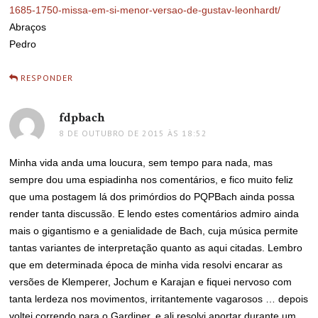
1685-1750-missa-em-si-menor-versao-de-gustav-leonhardt/
Abraços
Pedro
RESPONDER
fdpbach
disse:
8 DE OUTUBRO DE 2015 ÀS 18:52
Minha vida anda uma loucura, sem tempo para nada, mas
sempre dou uma espiadinha nos comentários, e fico muito feliz
que uma postagem lá dos primórdios do PQPBach ainda possa
render tanta discussão. E lendo estes comentários admiro ainda
mais o gigantismo e a genialidade de Bach, cuja música permite
tantas variantes de interpretação quanto as aqui citadas. Lembro
que em determinada época de minha vida resolvi encarar as
versões de Klemperer, Jochum e Karajan e fiquei nervoso com
tanta lerdeza nos movimentos, irritantemente vagarosos … depois
voltei correndo para o Gardiner, e ali resolvi aportar durante um