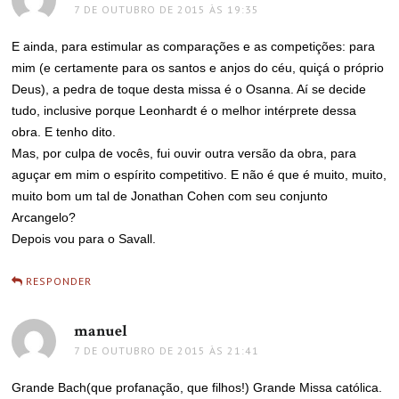
7 DE OUTUBRO DE 2015 ÀS 19:35
E ainda, para estimular as comparações e as competições: para
mim (e certamente para os santos e anjos do céu, quiçá o próprio
Deus), a pedra de toque desta missa é o Osanna. Aí se decide
tudo, inclusive porque Leonhardt é o melhor intérprete dessa
obra. E tenho dito.
Mas, por culpa de vocês, fui ouvir outra versão da obra, para
aguçar em mim o espírito competitivo. E não é que é muito, muito,
muito bom um tal de Jonathan Cohen com seu conjunto
Arcangelo?
Depois vou para o Savall.
RESPONDER
manuel
disse:
7 DE OUTUBRO DE 2015 ÀS 21:41
Grande Bach(que profanação, que filhos!) Grande Missa católica.