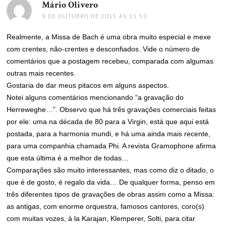
Mário Olivero
disse:
8 DE OUTUBRO DE 2015 ÀS 11:50
Realmente, a Missa de Bach é uma obra muito especial e mexe
com crentes, não-crentes e desconfiados. Vide o número de
comentários que a postagem recebeu, comparada com algumas
outras mais recentes.
Gostaria de dar meus pitacos em alguns aspectos.
Notei alguns comentários mencionando “a gravação do
Herreweghe…”. Observo que há três gravações comerciais feitas
por ele: uma na década de 80 para a Virgin, está que aqui está
postada, para a harmonia mundi, e há uma ainda mais recente,
para uma companhia chamada Phi. A revista Gramophone afirma
que esta última é a melhor de todas…
Comparações são muito interessantes, mas como diz o ditado, o
que é de gosto, é regalo da vida… De qualquer forma, penso em
três diferentes tipos de gravações de obras assim como a Missa:
as antigas, com enorme orquestra, famosos cantores, coro(s)
com muitas vozes, à la Karajan, Klemperer, Solti, para citar