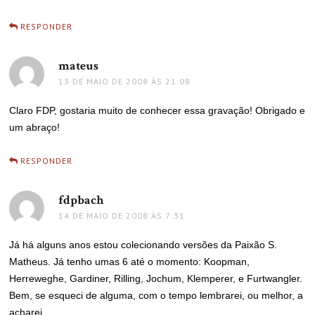
RESPONDER
mateus
disse:
13 DE MAIO DE 2008 ÀS 21:08
Claro FDP, gostaria muito de conhecer essa gravação! Obrigado e
um abraço!
RESPONDER
fdpbach
disse:
14 DE MAIO DE 2008 ÀS 7:31
Já há alguns anos estou colecionando versões da Paixão S.
Matheus. Já tenho umas 6 até o momento: Koopman,
Herreweghe, Gardiner, Rilling, Jochum, Klemperer, e Furtwangler.
Bem, se esqueci de alguma, com o tempo lembrarei, ou melhor, a
acharei.