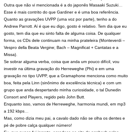
Outra que não vi mencionada é a do japonês Masaaki Suzuki…
Esse é mais contrito do que Gardiner e é uma boa referência.
Quanto as gravações UVPP (uma voz por parte), tenho a do
Andrew Parrott. Aí é que eu digo, gosto é relativo. Tem dia que eu
gosto, tem dia que eu sinto falta de alguma coisa. De qualquer
forma, os CDs dele continuam na minha prateleira (Monteverdi –
Vespro della Beata Vergine; Bach – Magnificat + Cantatas e a
Missa).
Se sobrar alguma verba, coisa que anda um pouco difícil, vou
investir na última gravação do Herreweghe (Phi) e em uma
gravação no tipo UVPP, que a Gramaphone menciona como muito
boa, feita pela Linn (sinônimo de excelência técnica) e com um
grupo que anda despertando minha curiosidade, o tal Dunedin
Consort and Players, regido pelo John Butt.
Enquanto isso, vamos de Herreweghe, harmonia mundi, em mp3
a 192 kbps…
Mas, como dizia meu pai, a cavalo dado não se olha os dentes e
pé de pobre calça qualquer número!