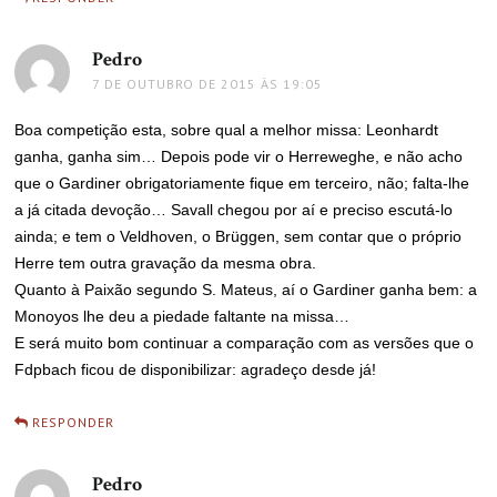
Pedro
disse:
7 DE OUTUBRO DE 2015 ÀS 19:05
Boa competição esta, sobre qual a melhor missa: Leonhardt
ganha, ganha sim… Depois pode vir o Herreweghe, e não acho
que o Gardiner obrigatoriamente fique em terceiro, não; falta-lhe
a já citada devoção… Savall chegou por aí e preciso escutá-lo
ainda; e tem o Veldhoven, o Brüggen, sem contar que o próprio
Herre tem outra gravação da mesma obra.
Quanto à Paixão segundo S. Mateus, aí o Gardiner ganha bem: a
Monoyos lhe deu a piedade faltante na missa…
E será muito bom continuar a comparação com as versões que o
Fdpbach ficou de disponibilizar: agradeço desde já!
RESPONDER
Pedro
disse: