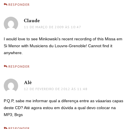
RESPONDER
Claude
disse:
11 DE MARÇO DE 2009 ÀS 10:47
I would love to see Minkowski’s recent recording of this Missa em
Si Menor with Musiciens du Louvre-Grenoble! Cannot find it
anywhere.
RESPONDER
Alê
disse:
12 DE FEVEREIRO DE 2012 ÀS 11:48
P.Q.P, sabe me informar qual a diferença entre as váaarias capas
deste CD? Até agora estou em dúvida a qual devo colocar na
MP3; Brgs
RESPONDER