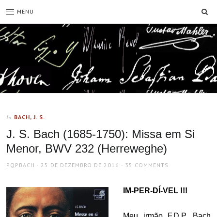
SE
MENU
BACH, J. S.
In
J. S. Bach (1685-1750): Missa em Si
Menor, BWV 232 (Herreweghe)
AUTHOR
POSTED
PQPBACH
25 DE DEZEMBRO DE 2016
35 COMMENTS
ON
IM-PER-DÍ-VEL !!!
Meu irmão F.D.P. Bach