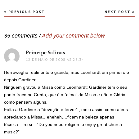
Navegação
PREVIOUS POST
NEXT POST
de
Post
35 comments /
Add your comment below
Principe Salinas
disse:
12 DE MAIO DE 2008 ÀS 23:34
Herreweghe realmente é grande, mas Leonhardt em primeiro e
depois Gardiner.
Ninguém gravou a Missa como Leonhardt; Gardiner tem o seu
ponto fraco no Credo, que é a ”alma” da Missa e não o Glória
como pensam alguns.
Falta a Gardiner a ”devoção e fervor” , meio assim como ateus
apreciando a Missa…eheheh….ficam na beleza apenas
técnica….rsrsr…”Do you need religion to enjoy great church
music?”