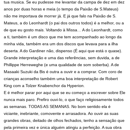
tua musica. Se eu pudesse me levantar da campa de dez em dez
anos por duas horas e meia (o tempo da Paixão de S.Mateus)
não me importava de morrer já. E já que falo na Paixão de S.
Mateus, a do Leonhardt (o pai dos outros todos) é a melhor, ou a
de que eu gosto mais. Voltando à Missa… A do Leonhardt, como
a ti, também é um disco que me tem acompanhado ao longo da
minha vida, também era um dos discos que levava para a ilha
deserta. A do Gardiner não, dispenso (É aqui que está o quase).
Grande interpretação e uma das referências, sem duvida, a de
Phillippe Herreweghe (e uma qualidade de som soberba). A de
Masaaki Suzuki da Bis é outra a ouvir e a comprar. Com coro de
crianças aconselho também uma boa interpretação de Robert
King com a Tolzer Knabenchor da Hyperion.
E é melhor parar por aqui que se eu começo a escrever sobre Ele
nunca mais paro. Prefiro ouvi-lo, o que faço religiosamente todos
as semanas. TODAS AS SEMANAS. No bom sentido ela é
viciante, inebriante, comovente e arrasadora. Ao ouvir as suas
grandes obras, deitado de olhos fechados, tenho a sensação que
pela primeira vez e única alguém atingiu a perfeição. A sua obra