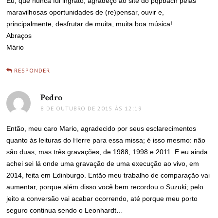
Eu, que nunca fui ingrato, agradeço ao site do pqpbach pelas
maravilhosas oportunidades de (re)pensar, ouvir e,
principalmente, desfrutar de muita, muita boa música!
Abraços
Mário
RESPONDER
Pedro
disse:
8 DE OUTUBRO DE 2015 ÀS 12:19
Então, meu caro Mario, agradecido por seus esclarecimentos
quanto às leituras do Herre para essa missa; é isso mesmo: não
são duas, mas três gravações, de 1988, 1998 e 2011. E eu ainda
achei sei lá onde uma gravação de uma execução ao vivo, em
2014, feita em Edinburgo. Então meu trabalho de comparação vai
aumentar, porque além disso você bem recordou o Suzuki; pelo
jeito a conversão vai acabar ocorrendo, até porque meu porto
seguro continua sendo o Leonhardt…