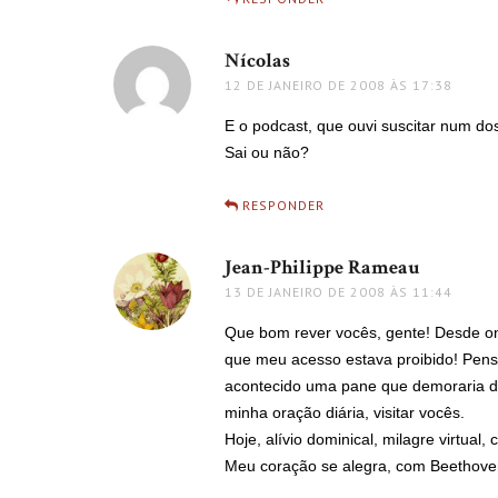
Nícolas
disse:
12 DE JANEIRO DE 2008 ÀS 17:38
E o podcast, que ouvi suscitar num do
Sai ou não?
RESPONDER
Jean-Philippe Rameau
disse:
13 DE JANEIRO DE 2008 ÀS 11:44
Que bom rever vocês, gente! Desde on
que meu acesso estava proibido! Pens
acontecido uma pane que demoraria di
minha oração diária, visitar vocês.
Hoje, alívio dominical, milagre virtual
Meu coração se alegra, com Beethove