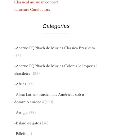
Classical music in concert
Laureate Conductors
Categorias
-Acervo PQPBach de Música Clássica Brasileira
(37)
-Acervo PQPBach de Música Colonial e Imperial
Brasileira
(186)
-África
(12)
-Alma Latina: música das Américas sob o
domínio europeu
(100)
-Artigos
(35)
-Balaio de gatos
(36)
-Bálcãs
(4)