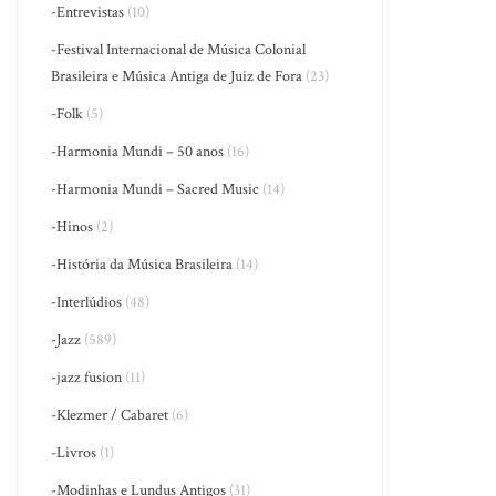
-Entrevistas
(10)
-Festival Internacional de Música Colonial
Brasileira e Música Antiga de Juiz de Fora
(23)
-Folk
(5)
-Harmonia Mundi – 50 anos
(16)
-Harmonia Mundi – Sacred Music
(14)
-Hinos
(2)
-História da Música Brasileira
(14)
-Interlúdios
(48)
-Jazz
(589)
-jazz fusion
(11)
-Klezmer / Cabaret
(6)
-Livros
(1)
-Modinhas e Lundus Antigos
(31)