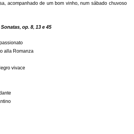
essa, acompanhado de um bom vinho, num sábado chuvoso
Sonatas, op. 8, 13 e 45
ppassionato
ivo alla Romanza
legro vivace
ndante
antino