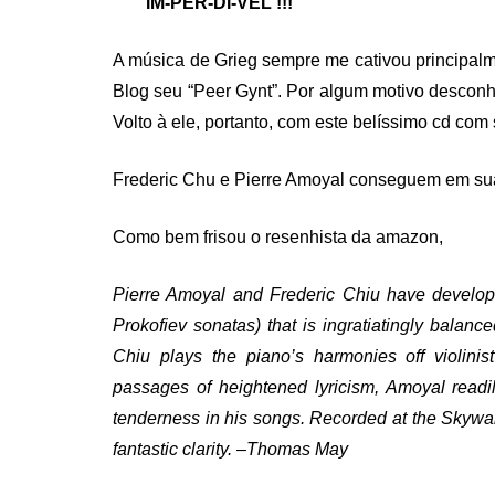
IM-PER-DÍ-VEL !!!
A música de Grieg sempre me cativou principalme
Blog seu “Peer Gynt”. Por algum motivo desconh
Volto à ele, portanto, com este belíssimo cd com 
Frederic Chu e Pierre Amoyal conseguem em sua
Como bem frisou o resenhista da amazon,
Pierre Amoyal and Frederic Chiu have develope
Prokofiev sonatas) that is ingratiatingly balan
Chiu plays the piano’s harmonies off violini
passages of heightened lyricism, Amoyal read
tenderness in his songs. Recorded at the Skywa
fantastic clarity.
–Thomas May