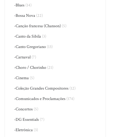
-Blues
(14)
-Bossa Nova
(22)
-Canção francesa (Chanson)
(5)
-Canto da Sibila
(3)
-Canto Gregoriano
(13)
-Carnaval
(7)
-Choro / Chorinho
(21)
-Cinema
(5)
-Coleção Grandes Compositores
(12)
-Comunicados e Proclamações
(174)
-Concertos
(5)
-DG Essentials
(7)
-Eletrônica
(3)