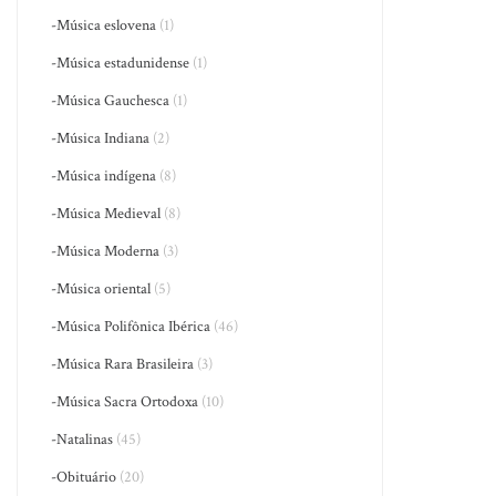
-Música eslovena
(1)
-Música estadunidense
(1)
-Música Gauchesca
(1)
-Música Indiana
(2)
-Música indígena
(8)
-Música Medieval
(8)
-Música Moderna
(3)
-Música oriental
(5)
-Música Polifônica Ibérica
(46)
-Música Rara Brasileira
(3)
-Música Sacra Ortodoxa
(10)
-Natalinas
(45)
-Obituário
(20)