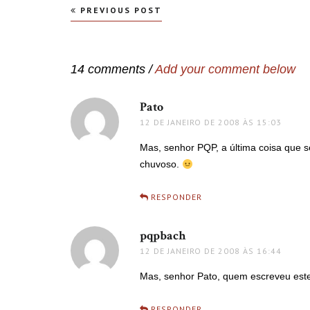
Navegação
PREVIOUS POST
de
Post
14 comments /
Add your comment below
Pato
disse:
12 DE JANEIRO DE 2008 ÀS 15:03
Mas, senhor PQP, a última coisa que s
chuvoso.
RESPONDER
pqpbach
disse:
12 DE JANEIRO DE 2008 ÀS 16:44
Mas, senhor Pato, quem escreveu este
RESPONDER