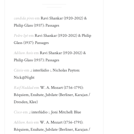
candida pires
em
Ravi Shankar (1920-2012) &
Philip Glass (1937): Passages
Pedro Ipê
em
Ravi Shankar (1920-2012) & Philip
Glass (1937): Passages
Adilson Assis
em
Ravi Shankar (1920-2012) &
Philip Glass (1937): Passages
Cássio
em
.: interlúdio :. Nicholas Payton:
Nick@Night
Raif Haddad
em
W. A. Mozart (1756-1791):
Réquiem, Exultate, Jubilate (Berliner, Karajan /
Dresden, Klee)
Cisco
em
.: interlúdio :. Joni Mitchell: Blue
Adilson Assis
em
W. A. Mozart (1756-1791):
Réquiem, Exultate, Jubilate (Berliner, Karajan /