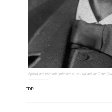
Aposto que você não sabe que eu sou tio-avô de Glenn Gou
FDP