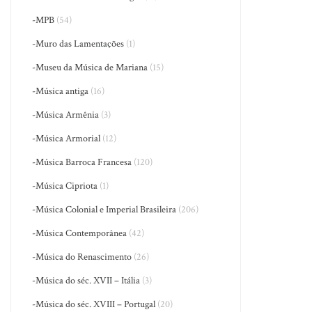
-MPB
(54)
-Muro das Lamentações
(1)
-Museu da Música de Mariana
(15)
-Música antiga
(16)
-Música Armênia
(3)
-Música Armorial
(12)
-Música Barroca Francesa
(120)
-Música Cipriota
(1)
-Música Colonial e Imperial Brasileira
(206)
-Música Contemporânea
(42)
-Música do Renascimento
(26)
-Música do séc. XVII – Itália
(3)
-Música do séc. XVIII – Portugal
(20)