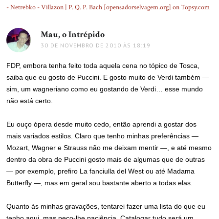
- Netrebko - Villazon | P. Q. P. Bach [opensadorselvagem.org] on Topsy.com
Mau, o Intrépido
disse:
30 DE NOVEMBRO DE 2010 ÀS 18:19
FDP, embora tenha feito toda aquela cena no tópico de Tosca,
saiba que eu gosto de Puccini. E gosto muito de Verdi também —
sim, um wagneriano como eu gostando de Verdi… esse mundo
não está certo.
Eu ouço ópera desde muito cedo, então aprendi a gostar dos
mais variados estilos. Claro que tenho minhas preferências —
Mozart, Wagner e Strauss não me deixam mentir —, e até mesmo
dentro da obra de Puccini gosto mais de algumas que de outras
— por exemplo, prefiro La fanciulla del West ou até Madama
Butterfly —, mas em geral sou bastante aberto a todas elas.
Quanto às minhas gravações, tentarei fazer uma lista do que eu
tenho aqui, mas peço-lhe paciência. Catalogar tudo será um