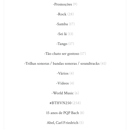
-Promoções
(9)
-Rock
(28)
-Samba
(17)
-Sei lá
(13)
-Tango
(17)
-Tão chato ser gostoso
(17)
-Trilhas sonoras / bandas sonoras / soundtracks
(41)
-Vários
(4)
-Vídeos
(4)
-World Music
(6)
#BTHVN250
(258)
15 anos de PQP Bach
(8)
Abel, Carl Friedrich
(5)