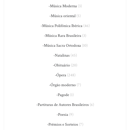
-Música Moderna
(3)
-Música oriental
(5)
-Música Polifônica Ibérica
(46)
-Música Rara Brasileira
(3)
-Música Sacra Ortodoxa
(10)
-Natalinas
(45)
-Obituário
(20)
-Ópera
(248)
-Órgão moderno
(7)
-Pagode
(1)
-Partituras de Autores Brasileiros
(6)
-Poesia
(9)
-Prêmios e Sorteios
(7)