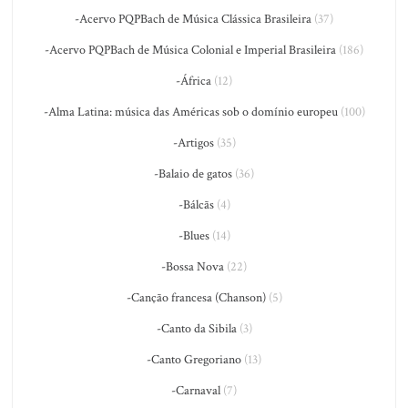
-Acervo PQPBach de Música Clássica Brasileira
(37)
-Acervo PQPBach de Música Colonial e Imperial Brasileira
(186)
-África
(12)
-Alma Latina: música das Américas sob o domínio europeu
(100)
-Artigos
(35)
-Balaio de gatos
(36)
-Bálcãs
(4)
-Blues
(14)
-Bossa Nova
(22)
-Canção francesa (Chanson)
(5)
-Canto da Sibila
(3)
-Canto Gregoriano
(13)
-Carnaval
(7)