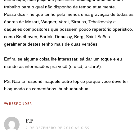
trabalho para o qual não disponho de tempo atualmente.
Posso dizer-lhe que tenho pelo menos uma gravação de todas as
óperas de Mozart, Wagner, Verdi, Strauss, Tchaikovsky e
daqueles compositores que possuem pouco repertório operístico,
como Beethoven, Bartók, Debussy, Berg, Saint-Saëns…
geralmente destes tenho mais de duas versões.
Enfim, se alguma coisa lhe interessar, sá dar um toque e eu
mando as informações pra você (e o cd, é claro!).
PS. Não te respondi naquele outro tópico porque você deve ter
bloqueado os comentários. huahuahuahua…
RESPONDER
F.F
disse:
2 DE DEZEMBRO DE 2010 ÀS 0:39