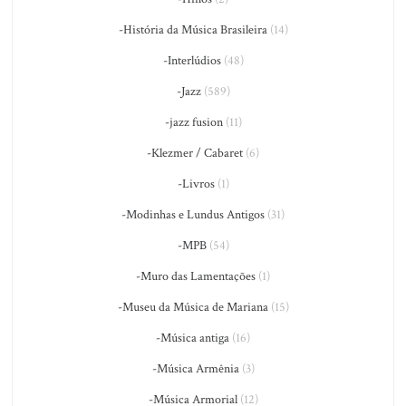
-História da Música Brasileira
(14)
-Interlúdios
(48)
-Jazz
(589)
-jazz fusion
(11)
-Klezmer / Cabaret
(6)
-Livros
(1)
-Modinhas e Lundus Antigos
(31)
-MPB
(54)
-Muro das Lamentações
(1)
-Museu da Música de Mariana
(15)
-Música antiga
(16)
-Música Armênia
(3)
-Música Armorial
(12)