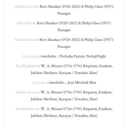
candida pires
em
Ravi Shankar (1920-2012) & Philip Glass (1937):
Passages
Pedro Ipê
em
Ravi Shankar (1920-2012) & Philip Glass (1937):
Passages
Adilson Assis
em
Ravi Shankar (1920-2012) & Philip Glass (1937):
Passages
Cássio
em
.: interlúdio :. Nicholas Payton: Nick@Night
Raif Haddad
em
W. A. Mozart (1756-1791): Réquiem, Exultate,
Jubilate (Berliner, Karajan / Dresden, Klee)
Cisco
em
.: interlúdio :. Joni Mitchell: Blue
Adilson Assis
em
W. A. Mozart (1756-1791): Réquiem, Exultate,
Jubilate (Berliner, Karajan / Dresden, Klee)
José Eduardo
em
W. A. Mozart (1756-1791): Réquiem, Exultate,
Jubilate (Berliner, Karajan / Dresden, Klee)