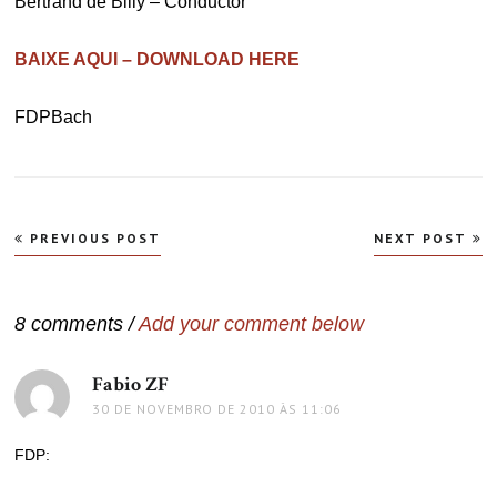
Bertrand de Billy – Conductor
BAIXE AQUI – DOWNLOAD HERE
FDPBach
Navegação
PREVIOUS POST
NEXT POST
de
Post
8 comments /
Add your comment below
Fabio ZF
disse:
30 DE NOVEMBRO DE 2010 ÀS 11:06
FDP: