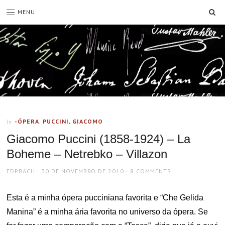
SE
MENU
-ÓPERA
,
PUCCINI, GIACOMO
In
Giacomo Puccini (1858-1924) – La
Boheme – Netrebko – Villazon
AUTHOR
POSTED
FDPBACH
30 DE NOVEMBRO DE 2010
8 COMMENTS
ON
Esta é a minha ópera pucciniana favorita e “Che Gelida
Manina” é a minha ária favorita no universo da ópera. Se