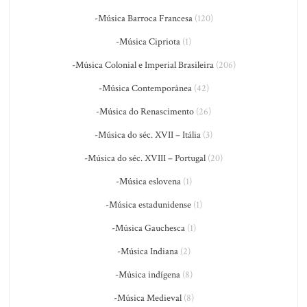
-Música Barroca Francesa
(120)
-Música Cipriota
(1)
-Música Colonial e Imperial Brasileira
(206)
-Música Contemporânea
(42)
-Música do Renascimento
(26)
-Música do séc. XVII – Itália
(3)
-Música do séc. XVIII – Portugal
(20)
-Música eslovena
(1)
-Música estadunidense
(1)
-Música Gauchesca
(1)
-Música Indiana
(2)
-Música indígena
(8)
-Música Medieval
(8)