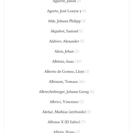
Aguirre, Julián
(1)
Agurto, José Loaysa y
(1)
Ahle, Johann Philipp
(1)
Akpabot, Samuel
(1)
Alabiev, Alexander
(1)
Alain, Jehan
(2)
Albéniz, Isaac
(35)
Alberto de Gomez, Lluys
(1)
Albinoni, Tomaso
(16)
Albrechtsberger, Johann Georg
(4)
Albrici, Vincenzo
(2)
Aleñar, Mathías (atribuido)
(1)
Alfonso X (El Sabio)
(7)
Alfvén, Hugo
(2)