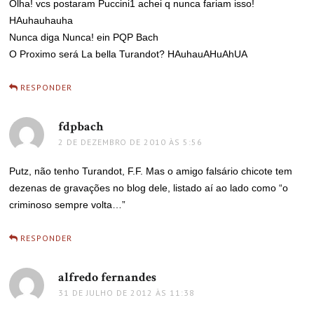
Olha! vcs postaram Puccini1 achei q nunca fariam isso!
HAuhauhauha
Nunca diga Nunca! ein PQP Bach
O Proximo será La bella Turandot? HAuhauAHuAhUA
RESPONDER
fdpbach
disse:
2 DE DEZEMBRO DE 2010 ÀS 5:56
Putz, não tenho Turandot, F.F. Mas o amigo falsário chicote tem
dezenas de gravações no blog dele, listado aí ao lado como “o
criminoso sempre volta…”
RESPONDER
alfredo fernandes
disse:
31 DE JULHO DE 2012 ÀS 11:38