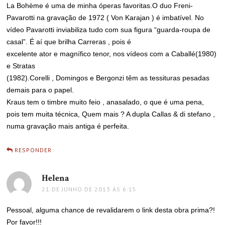
La Bohème é uma de minha óperas favoritas.O duo Freni-
Pavarotti na gravação de 1972 ( Von Karajan ) é imbatível. No
vídeo Pavarotti inviabiliza tudo com sua figura “guarda-roupa de
casal”. É aí que brilha Carreras , pois é
excelente ator e magnífico tenor, nos vídeos com a Caballé(1980)
e Stratas
(1982).Corelli , Domingos e Bergonzi têm as tessituras pesadas
demais para o papel.
Kraus tem o timbre muito feio , anasalado, o que é uma pena,
pois tem muita técnica, Quem mais ? A dupla Callas & di stefano ,
numa gravação mais antiga é perfeita.
RESPONDER
Helena
disse:
21 DE JUNHO DE 2013 ÀS 6:15
Pessoal, alguma chance de revalidarem o link desta obra prima?!
Por favor!!!