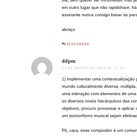
olá, sem querer ser intrometido mas já
em outro lugar que não rapidshare, há
assinante nunca consigo baxar as pa
abraço
RESPONDER
ddpm
disse:
20 DE JANEIRO DE 2010 ÀS 17:16
1) implementar uma contextualização g
mundo culturalmente diversa, múltipla,
uma interação com elementos de uma cu
os diversos níveis hierárquicos das c
objetivos, procuro processar e aplicar 
um isomorfismo musical sejam efetivad
Pô, cara, esse compositor é um comuni