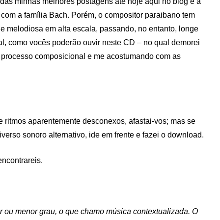
 das minhas melhores postagens até hoje aqui no blog e a
 com a família Bach. Porém, o compositor paraibano tem
 e melodiosa em alta escala, passando, no entanto, longe
tal, como vocês poderão ouvir neste CD – no qual demorei
l processo composicional e me acostumando com as
e ritmos aparentemente desconexos, afastai-vos; mas se
verso sonoro alternativo, ide em frente e fazei o download.
ncontrareis.
r ou menor grau, o que chamo música contextualizada. O