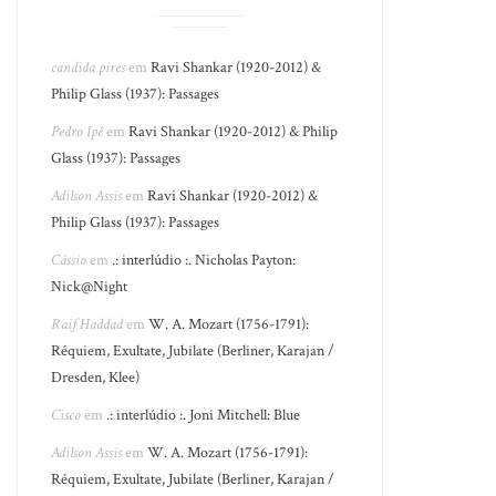
candida pires
em
Ravi Shankar (1920-2012) &
Philip Glass (1937): Passages
Pedro Ipê
em
Ravi Shankar (1920-2012) & Philip
Glass (1937): Passages
Adilson Assis
em
Ravi Shankar (1920-2012) &
Philip Glass (1937): Passages
Cássio
em
.: interlúdio :. Nicholas Payton:
Nick@Night
Raif Haddad
em
W. A. Mozart (1756-1791):
Réquiem, Exultate, Jubilate (Berliner, Karajan /
Dresden, Klee)
Cisco
em
.: interlúdio :. Joni Mitchell: Blue
Adilson Assis
em
W. A. Mozart (1756-1791):
Réquiem, Exultate, Jubilate (Berliner, Karajan /