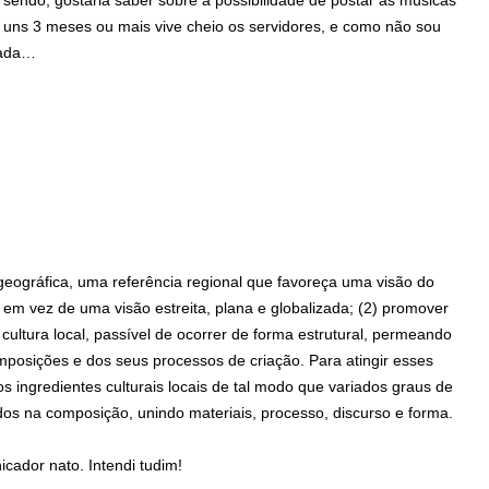
 sendo, gostaria saber sobre a possibilidade de postar as músicas
 uns 3 meses ou mais vive cheio os servidores, e como não sou
rada…
eográfica, uma referência regional que favoreça uma visão do
 em vez de uma visão estreita, plana e globalizada; (2) promover
ltura local, passível de ocorrer de forma estrutural, permeando
omposições e dos seus processos de criação. Para atingir esses
os ingredientes culturais locais de tal modo que variados graus de
os na composição, unindo materiais, processo, discurso e forma.
cador nato. Intendi tudim!