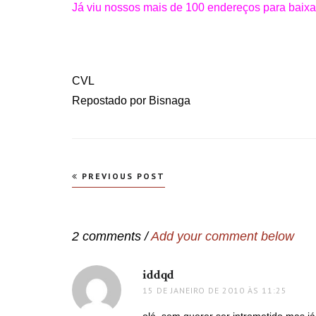
Já viu nossos mais de 100 endereços para baixar
CVL
Repostado por Bisnaga
Navegação
PREVIOUS POST
de
Post
2 comments /
Add your comment below
iddqd
disse:
15 DE JANEIRO DE 2010 ÀS 11:25