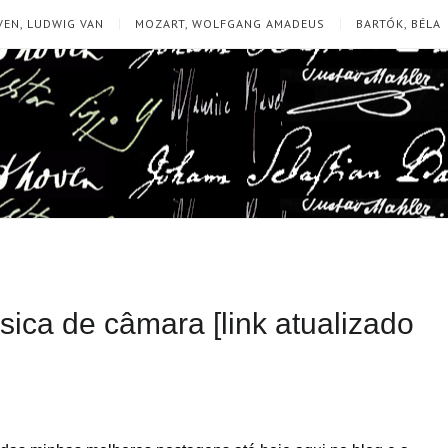
EN, LUDWIG VAN
MOZART, WOLFGANG AMADEUS
BARTÓK, BÉLA
sica de câmara [link atualizado