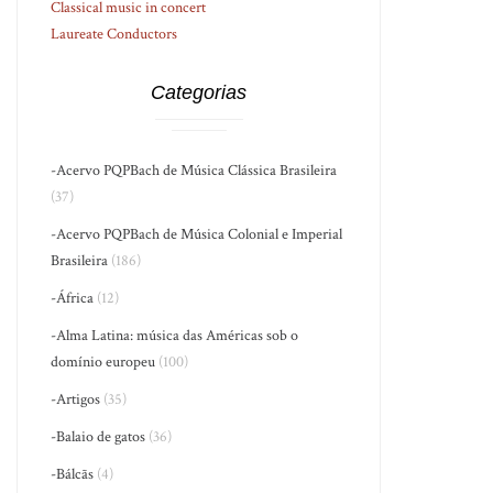
Classical music in concert
Laureate Conductors
Categorias
-Acervo PQPBach de Música Clássica Brasileira
(37)
-Acervo PQPBach de Música Colonial e Imperial
Brasileira
(186)
-África
(12)
-Alma Latina: música das Américas sob o
domínio europeu
(100)
-Artigos
(35)
-Balaio de gatos
(36)
-Bálcãs
(4)