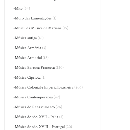
-MPB
(54)
-Muro das Lamentações
(1)
-Museu da Música de Mariana
(15)
-Música antiga
(16)
-Música Armênia
(3)
-Música Armorial
(12)
-Música Barroca Francesa
(120)
-Música Cipriota
(1)
-Música Colonial e Imperial Brasileira
(206)
-Música Contemporânea
(42)
-Música do Renascimento
(26)
-Música do séc. XVII – Itália
(3)
-Música do séc. XVIII – Portugal
(20)