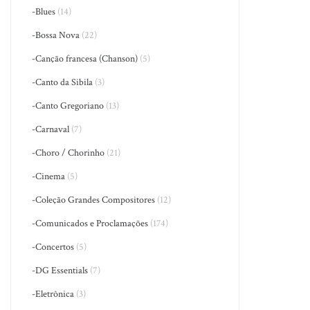
-Blues
(14)
-Bossa Nova
(22)
-Canção francesa (Chanson)
(5)
-Canto da Sibila
(3)
-Canto Gregoriano
(13)
-Carnaval
(7)
-Choro / Chorinho
(21)
-Cinema
(5)
-Coleção Grandes Compositores
(12)
-Comunicados e Proclamações
(174)
-Concertos
(5)
-DG Essentials
(7)
-Eletrônica
(3)