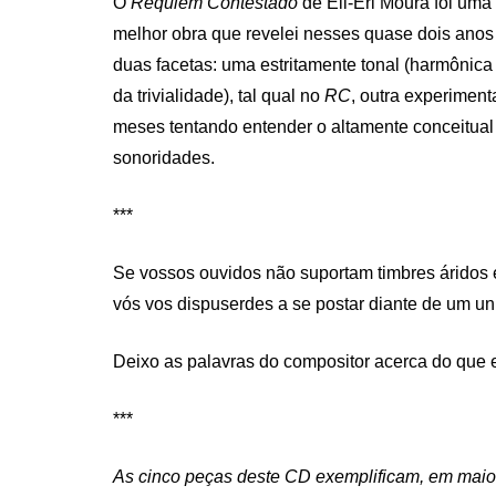
O
Réquiem Contestado
de Eli-Eri Moura foi uma
melhor obra que revelei nesses quase dois anos
duas facetas: uma estritamente tonal (harmônica
da trivialidade), tal qual no
RC
, outra experimen
meses tentando entender o altamente conceitua
sonoridades.
***
Se vossos ouvidos não suportam timbres áridos 
vós vos dispuserdes a se postar diante de um uni
Deixo as palavras do compositor acerca do que e
***
As cinco peças deste CD exemplificam, em maio