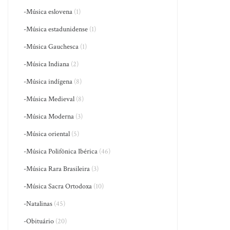
-Música eslovena
(1)
-Música estadunidense
(1)
-Música Gauchesca
(1)
-Música Indiana
(2)
-Música indígena
(8)
-Música Medieval
(8)
-Música Moderna
(3)
-Música oriental
(5)
-Música Polifônica Ibérica
(46)
-Música Rara Brasileira
(3)
-Música Sacra Ortodoxa
(10)
-Natalinas
(45)
-Obituário
(20)