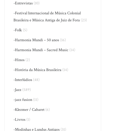
-Entrevistas
(10)
-Festival Internacional de Música Colonial
Brasileira e Música Antiga de Juiz de Fora
(23)
-Folk
(5)
-Harmonia Mundi – 50 anos
(16)
-Harmonia Mundi – Sacred Music
(14)
-Hinos
(2)
-História da Música Brasileira
(14)
-Interlúdios
(48)
-Jazz
(589)
-jazz fusion
(11)
-Klezmer / Cabaret
(6)
-Livros
(1)
-Modinhas e Lundus Antigos
(31)