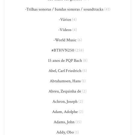
-Trilhas sonoras / bandas sonoras / soundtracks
(41)
-Vários
(4)
-Vídeos
(4)
-World Music
(6)
#BTHVN250
(258)
15 anos de PQP Bach
(8)
Abel, Carl Friedrich
(5)
Abrahamsen, Hans
(1)
Abreu, Zequinha de
(2)
Achron, Joseph
(2)
Adam, Adolphe
(2)
Adams, John
(15)
Addy, Obo
(1)