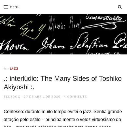
SE
MENU
-JAZZ
In
.: interlúdio: The Many Sides of Toshiko
Akiyoshi :.
AUTHOR
POSTED
BLUEDOG
27 DE ABRIL DE 2009
4 COMMENTS
ON
Confesso: durante muito tempo evitei o jazz. Sentia grande
atração pelo estilo – principalmente o veloz virtuosismo do