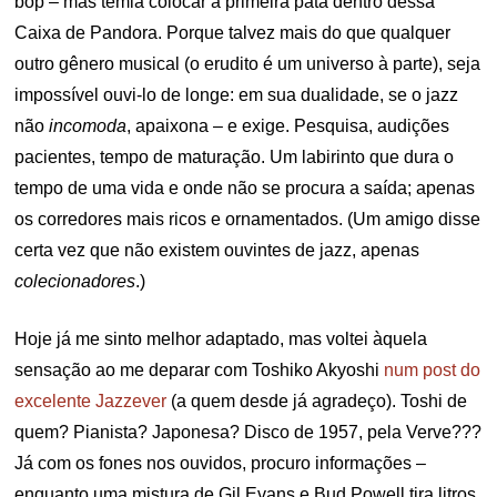
bop – mas temia colocar a primeira pata dentro dessa
Caixa de Pandora. Porque talvez mais do que qualquer
outro gênero musical (o erudito é um universo à parte), seja
impossível ouvi-lo de longe: em sua dualidade, se o jazz
não
incomoda
, apaixona – e exige. Pesquisa, audições
pacientes, tempo de maturação. Um labirinto que dura o
tempo de uma vida e onde não se procura a saída; apenas
os corredores mais ricos e ornamentados. (Um amigo disse
certa vez que não existem ouvintes de jazz, apenas
colecionadores
.)
Hoje já me sinto melhor adaptado, mas voltei àquela
sensação ao me deparar com Toshiko Akyoshi
num post do
excelente Jazzever
(a quem desde já agradeço). Toshi de
quem? Pianista? Japonesa? Disco de 1957, pela Verve???
Já com os fones nos ouvidos, procuro informações –
enquanto uma mistura de Gil Evans e Bud Powell tira litros