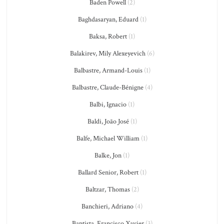
Baden Powell
(2)
Baghdasaryan, Eduard
(1)
Baksa, Robert
(1)
Balakirev, Mily Alexeyevich
(6)
Balbastre, Armand-Louis
(1)
Balbastre, Claude-Bénigne
(4)
Balbi, Ignacio
(1)
Baldi, João José
(1)
Balfe, Michael William
(1)
Balke, Jon
(1)
Ballard Senior, Robert
(1)
Baltzar, Thomas
(2)
Banchieri, Adriano
(4)
Baptista, Francisco Xavier
(3)