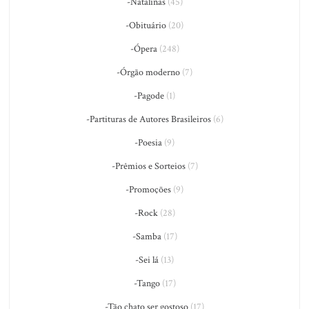
-Natalinas
(45)
-Obituário
(20)
-Ópera
(248)
-Órgão moderno
(7)
-Pagode
(1)
-Partituras de Autores Brasileiros
(6)
-Poesia
(9)
-Prêmios e Sorteios
(7)
-Promoções
(9)
-Rock
(28)
-Samba
(17)
-Sei lá
(13)
-Tango
(17)
-Tão chato ser gostoso
(17)