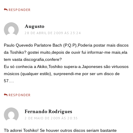
RESPONDER
Augusto
disse:
28 DE ABRIL DE 2009 ÀS 23:24
Paulo Quevedo Parlatore Bach (P.Q.P),Poderia postar mais discos
da Toshiko? gostei muito,depois de ouvir fui informar-me mais,ela
tem vasta discografia,confere?
Eu só conhecia a Akiko,Toshiko supera-a.Japoneses são virtuosos
músicos (qualquer estilo), surpreendi-me por ser um disco de
57….
RESPONDER
Fernando Rodrigues
disse:
2 DE MAIO DE 2009 ÀS 20:35
Tb adorei Toshiko! Se houver outros discos seriam bastante