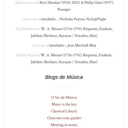
Adilson Assis
em
Ravi Shankar (1920-2012) & Philip Glass (1937):
Passages
Cássio
em
.: interlúdio :. Nicholas Payton: Nick@Night
Raif Haddad
em
W. A. Mozart (1756-1791): Réquiem, Exultate,
Jubilate (Berliner, Karajan / Dresden, Klee)
Cisco
em
.: interlúdio :. Joni Mitchell: Blue
Adilson Assis
em
W. A. Mozart (1756-1791): Réquiem, Exultate,
Jubilate (Berliner, Karajan / Dresden, Klee)
Blogs de Música
O Ser da Música
Music is the key
Classical Library
Chucrute com quiabo
Meeting in music