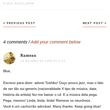
TAGS:
-JAZZ
,
JAZZ_JAPAN
Navegação
PREVIOUS POST
NEXT POST
de
Post
4 comments /
Add your comment below
Rameau
disse:
28 DE ABRIL DE 2009 ÀS 9:10
Blue,
Escrevo para dizer: adorei Toshiko! Ouço pouco jazz, mas o fato
de ser tão sui generis (nacionalidade X tipo de música, data,
história da artista) fez-me baixar o cd. E a música dela pega.
Pega, mesmo! Linda, linda, linda! Remexe os neurônios.
Você é um cachorrão adorável. Many thanks. Keep going blue!