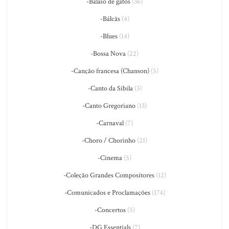
-Balaio de gatos
(36)
-Bálcãs
(4)
-Blues
(14)
-Bossa Nova
(22)
-Canção francesa (Chanson)
(5)
-Canto da Sibila
(3)
-Canto Gregoriano
(13)
-Carnaval
(7)
-Choro / Chorinho
(21)
-Cinema
(5)
-Coleção Grandes Compositores
(12)
-Comunicados e Proclamações
(174)
-Concertos
(5)
-DG Essentials
(7)