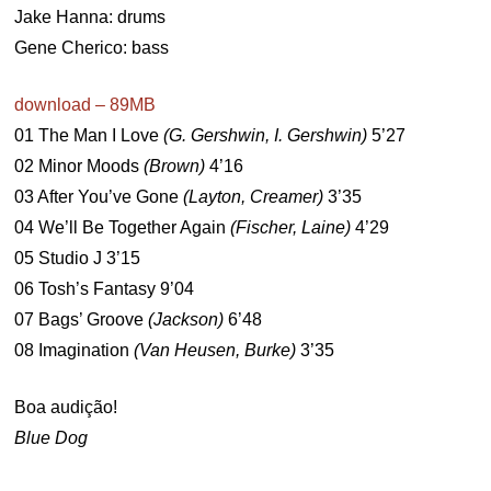
Jake Hanna: drums
Gene Cherico: bass
download – 89MB
01 The Man I Love
(G. Gershwin, I. Gershwin)
5’27
02 Minor Moods
(Brown)
4’16
03 After You’ve Gone
(Layton, Creamer)
3’35
04 We’ll Be Together Again
(Fischer, Laine)
4’29
05 Studio J 3’15
06 Tosh’s Fantasy 9’04
07 Bags’ Groove
(Jackson)
6’48
08 Imagination
(Van Heusen, Burke)
3’35
Boa audição!
Blue Dog