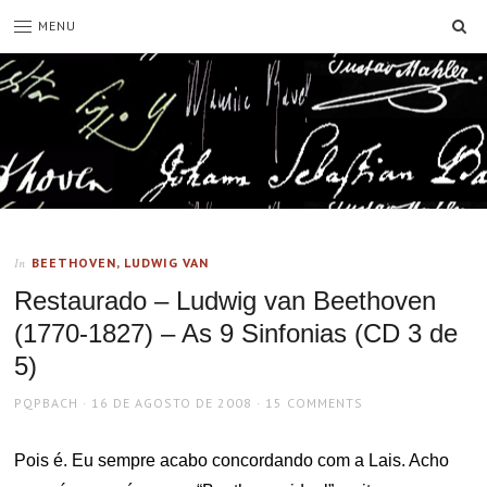
SE
MENU
BEETHOVEN, LUDWIG VAN
In
Restaurado – Ludwig van Beethoven
(1770-1827) – As 9 Sinfonias (CD 3 de
5)
AUTHOR
POSTED
PQPBACH
16 DE AGOSTO DE 2008
15 COMMENTS
ON
Pois é. Eu sempre acabo concordando com a Lais. Acho