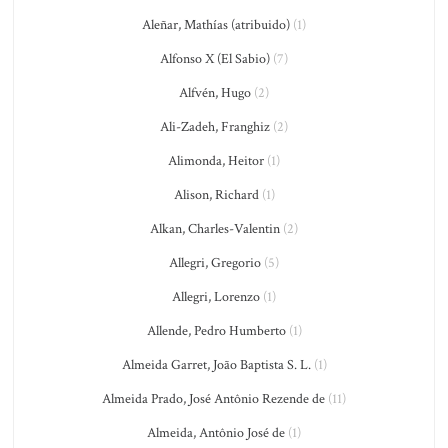
Aleñar, Mathías (atribuido)
(1)
Alfonso X (El Sabio)
(7)
Alfvén, Hugo
(2)
Ali-Zadeh, Franghiz
(2)
Alimonda, Heitor
(1)
Alison, Richard
(1)
Alkan, Charles-Valentin
(2)
Allegri, Gregorio
(5)
Allegri, Lorenzo
(1)
Allende, Pedro Humberto
(1)
Almeida Garret, João Baptista S. L.
(1)
Almeida Prado, José Antônio Rezende de
(11)
Almeida, Antônio José de
(1)