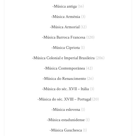
-Música antiga
(16)
-Música Armênia
(3)
-Música Armorial
(12)
-Música Barroca Francesa
(120)
-Música Cipriota
(1)
-Música Colonial e Imperial Brasileira
(206)
-Música Contemporânea
(42)
-Música do Renascimento
(26)
-Música do séc. XVII – Itália
(3)
-Música do séc. XVIII – Portugal
(20)
-Música eslovena
(1)
-Música estadunidense
(1)
-Música Gauchesca
(1)