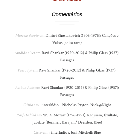
Comentários
Marcelo devoto
em
Dmitri Shostakovich (1906-1975): Canções e
Valsas (coisa rara)
candida pires
em
Ravi Shankar (1920-2012) & Philip Glass (1937):
Passages
Pedro Ipê
em
Ravi Shankar (1920-2012) & Philip Glass (1937):
Passages
Adilson Assis
em
Ravi Shankar (1920-2012) & Philip Glass (1937):
Passages
Cássio
em
.: interlúdio :. Nicholas Payton: Nick@Night
Raif Haddad
em
W. A. Mozart (1756-1791): Réquiem, Exultate,
Jubilate (Berliner, Karajan / Dresden, Klee)
Cisco
em
.: interlúdio :. Joni Mitchell: Blue