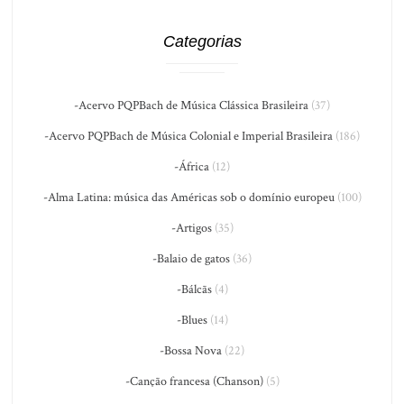
Categorias
-Acervo PQPBach de Música Clássica Brasileira
(37)
-Acervo PQPBach de Música Colonial e Imperial Brasileira
(186)
-África
(12)
-Alma Latina: música das Américas sob o domínio europeu
(100)
-Artigos
(35)
-Balaio de gatos
(36)
-Bálcãs
(4)
-Blues
(14)
-Bossa Nova
(22)
-Canção francesa (Chanson)
(5)