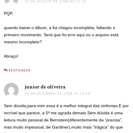
23 DE AGOSTO DE 2008 ÀS 21:28
PQP,
quando baixei o álbum, a 6a chegou incompleta, faltando o
primeiro movimento. Será que foi erro aqui ou o arquivo está
mesmo incompleto?
Abraço!
RESPONDER
junior de oliveira
disse:
30 DE DEZEMBRO DE 2008 ÀS 19:28
Sem dúvida,para mim essa é a melhor integral das sinfonias.E por
incrível que parece, a 5ª me agrada demais.Sem dúvida é uma
leitura muito pessoal de Bernstein(diferentemente da “precisa”,
mas muito impessoal, de Gardiner),muito mais “trágica” do que