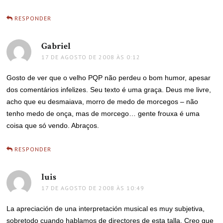
RESPONDER
Gabriel
disse:
17 DE AGOSTO DE 2008 ÀS 0:12
Gosto de ver que o velho PQP não perdeu o bom humor, apesar
dos comentários infelizes. Seu texto é uma graça. Deus me livre,
acho que eu desmaiava, morro de medo de morcegos – não
tenho medo de onça, mas de morcego… gente frouxa é uma
coisa que só vendo. Abraços.
RESPONDER
luis
disse:
17 DE AGOSTO DE 2008 ÀS 10:49
La apreciación de una interpretación musical es muy subjetiva,
sobretodo cuando hablamos de directores de esta talla. Creo que