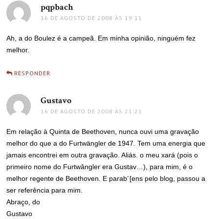
pqpbach
disse:
16 DE AGOSTO DE 2008 ÀS 19:11
Ah, a do Boulez é a campeã. Em minha opinião, ninguém fez
melhor.
RESPONDER
Gustavo
disse:
16 DE AGOSTO DE 2008 ÀS 21:21
Em relação à Quinta de Beethoven, nunca ouvi uma gravação
melhor do que a do Furtwängler de 1947. Tem uma energia que
jamais encontrei em outra gravação. Aliás. o meu xará (pois o
primeiro nome do Furtwângler era Gustav…), para mim, é o
melhor regente de Beethoven. E parab´[ens pelo blog, passou a
ser referência para mim.
Abraço, do
Gustavo