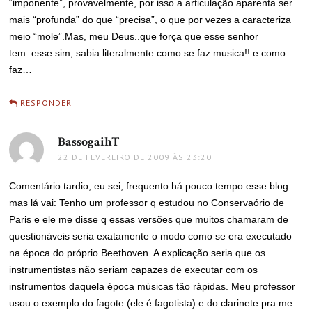
“imponente”, provavelmente, por isso a articulação aparenta ser
mais “profunda” do que “precisa”, o que por vezes a caracteriza
meio “mole”.Mas, meu Deus..que força que esse senhor
tem..esse sim, sabia literalmente como se faz musica!! e como
faz…
RESPONDER
BassogaihT
disse:
22 DE FEVEREIRO DE 2009 ÀS 23:20
Comentário tardio, eu sei, frequento há pouco tempo esse blog…
mas lá vai: Tenho um professor q estudou no Conservaório de
Paris e ele me disse q essas versões que muitos chamaram de
questionáveis seria exatamente o modo como se era executado
na época do próprio Beethoven. A explicação seria que os
instrumentistas não seriam capazes de executar com os
instrumentos daquela época músicas tão rápidas. Meu professor
usou o exemplo do fagote (ele é fagotista) e do clarinete pra me