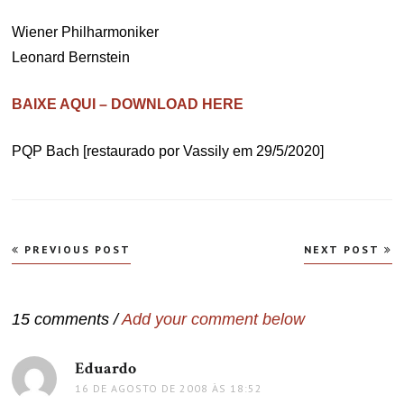
Wiener Philharmoniker
Leonard Bernstein
BAIXE AQUI – DOWNLOAD HERE
PQP Bach [restaurado por Vassily em 29/5/2020]
Navegação
PREVIOUS POST
NEXT POST
de
Post
15 comments /
Add your comment below
Eduardo
disse:
16 DE AGOSTO DE 2008 ÀS 18:52