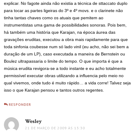
explicar. No fagote ainda não existia a técnica de sttaccato duplo
para tocar as partes ligeiras do 3º e 4º movs. e o clarinete não
tinha tantas chaves como os atuais que pemitem ao
instrumentistas uma gama de possibilidades sonoras. Pois bem,
há também uma história que Karajan, na época áurea das
gravações eruditas, executou a obra mais rapidamente para que
toda sinfonia coubesse num só lado vinil (eu acho, não sei bem a
duração de um LP), caso executada a maneira de Bernstein ou
Boulez ultrapassaria o limite do tempo. O que importa é que a
música erudita revigora-se a todo instante e eu acho totalmente
permissível executar obras utilizando a influencia pelo meio no
qual vivemos, onde tudo é muito rápido… a vida corre! Talvez seja
isso o que Karajan pensou e tantos outros regentes.
RESPONDER
Wesley
disse:
21 DE MARÇO DE 2009 ÀS 13:30