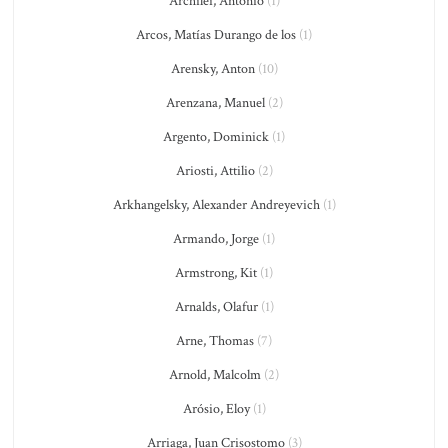
Archilei, Antonio
(1)
Arcos, Matías Durango de los
(1)
Arensky, Anton
(10)
Arenzana, Manuel
(2)
Argento, Dominick
(1)
Ariosti, Attilio
(2)
Arkhangelsky, Alexander Andreyevich
(1)
Armando, Jorge
(1)
Armstrong, Kit
(1)
Arnalds, Olafur
(1)
Arne, Thomas
(7)
Arnold, Malcolm
(2)
Arósio, Eloy
(1)
Arriaga, Juan Crisostomo
(3)