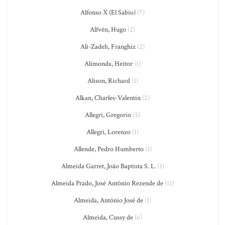
Alfonso X (El Sabio)
(7)
Alfvén, Hugo
(2)
Ali-Zadeh, Franghiz
(2)
Alimonda, Heitor
(1)
Alison, Richard
(1)
Alkan, Charles-Valentin
(2)
Allegri, Gregorio
(5)
Allegri, Lorenzo
(1)
Allende, Pedro Humberto
(1)
Almeida Garret, João Baptista S. L.
(1)
Almeida Prado, José Antônio Rezende de
(11)
Almeida, Antônio José de
(1)
Almeida, Cussy de
(6)