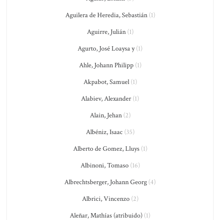
Aguilera de Heredia, Sebastián
(1)
Aguirre, Julián
(1)
Agurto, José Loaysa y
(1)
Ahle, Johann Philipp
(1)
Akpabot, Samuel
(1)
Alabiev, Alexander
(1)
Alain, Jehan
(2)
Albéniz, Isaac
(35)
Alberto de Gomez, Lluys
(1)
Albinoni, Tomaso
(16)
Albrechtsberger, Johann Georg
(4)
Albrici, Vincenzo
(2)
Aleñar, Mathías (atribuido)
(1)