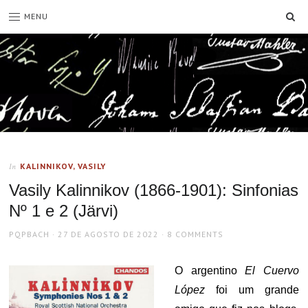
SE
MENU
KALINNIKOV, VASILY
In
Vasily Kalinnikov (1866-1901): Sinfonias
Nº 1 e 2 (Järvi)
AUTHOR
POSTED
PQPBACH
27 DE AGOSTO DE 2022
8 COMMENTS
ON
O argentino
El Cuervo
López
foi um grande