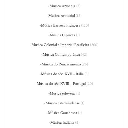
-Música Armênia
(3)
-Música Armorial
(12)
-Música Barroca Francesa
(120)
-Música Cipriota
(1)
-Música Colonial e Imperial Brasileira
(206)
-Música Contemporânea
(42)
-Música do Renascimento
(26)
-Música do séc. XVII – Itália
(3)
-Música do séc. XVIII – Portugal
(20)
-Música eslovena
(1)
-Música estadunidense
(1)
-Música Gauchesca
(1)
-Música Indiana
(2)