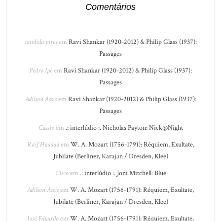
Comentários
candida pires
em
Ravi Shankar (1920-2012) & Philip Glass (1937):
Passages
Pedro Ipê
em
Ravi Shankar (1920-2012) & Philip Glass (1937):
Passages
Adilson Assis
em
Ravi Shankar (1920-2012) & Philip Glass (1937):
Passages
Cássio
em
.: interlúdio :. Nicholas Payton: Nick@Night
Raif Haddad
em
W. A. Mozart (1756-1791): Réquiem, Exultate,
Jubilate (Berliner, Karajan / Dresden, Klee)
Cisco
em
.: interlúdio :. Joni Mitchell: Blue
Adilson Assis
em
W. A. Mozart (1756-1791): Réquiem, Exultate,
Jubilate (Berliner, Karajan / Dresden, Klee)
José Eduardo
em
W. A. Mozart (1756-1791): Réquiem, Exultate,