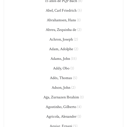
15 anos de PQP Bach
(8)
Abel, Carl Friedrich
(5)
Abrahamsen, Hans
(1)
Abreu, Zequinha de
(2)
Achron, Joseph
(2)
Adam, Adolphe
(2)
Adams, John
(15)
Addy, Obo
(1)
Adès, Thomas
(5)
Adson, John
(2)
Ağa, Zurnazen Ibrahim
(1)
Agostinho, Gilberto
(4)
Agricola, Alexander
(1)
Aguiar, Ernani
(5)