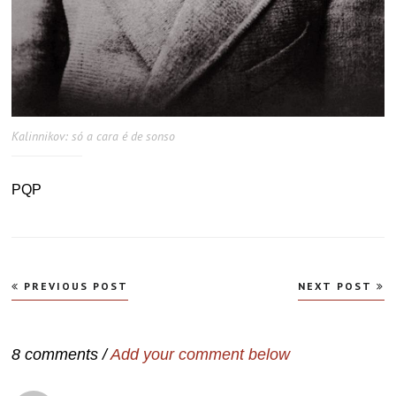
Kalinnikov: só a cara é de sonso
PQP
Navegação
PREVIOUS POST
NEXT POST
de
Post
8 comments /
Add your comment below