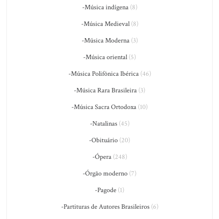
-Música indígena
(8)
-Música Medieval
(8)
-Música Moderna
(3)
-Música oriental
(5)
-Música Polifônica Ibérica
(46)
-Música Rara Brasileira
(3)
-Música Sacra Ortodoxa
(10)
-Natalinas
(45)
-Obituário
(20)
-Ópera
(248)
-Órgão moderno
(7)
-Pagode
(1)
-Partituras de Autores Brasileiros
(6)