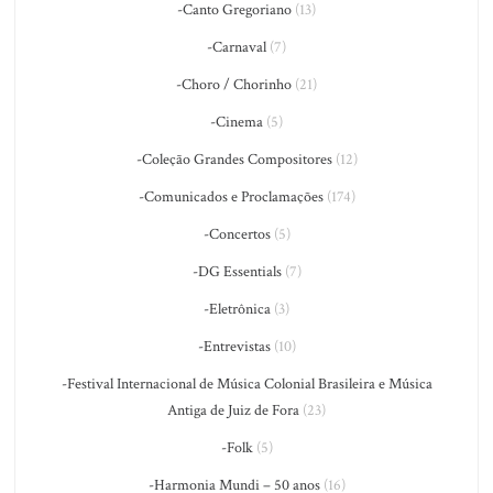
-Canto Gregoriano
(13)
-Carnaval
(7)
-Choro / Chorinho
(21)
-Cinema
(5)
-Coleção Grandes Compositores
(12)
-Comunicados e Proclamações
(174)
-Concertos
(5)
-DG Essentials
(7)
-Eletrônica
(3)
-Entrevistas
(10)
-Festival Internacional de Música Colonial Brasileira e Música
Antiga de Juiz de Fora
(23)
-Folk
(5)
-Harmonia Mundi – 50 anos
(16)