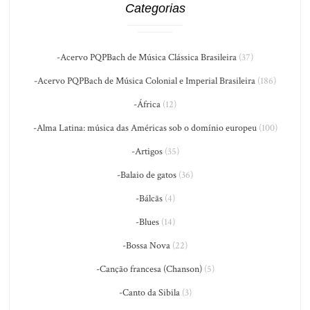
Categorias
-Acervo PQPBach de Música Clássica Brasileira
(37)
-Acervo PQPBach de Música Colonial e Imperial Brasileira
(186)
-África
(12)
-Alma Latina: música das Américas sob o domínio europeu
(100)
-Artigos
(35)
-Balaio de gatos
(36)
-Bálcãs
(4)
-Blues
(14)
-Bossa Nova
(22)
-Canção francesa (Chanson)
(5)
-Canto da Sibila
(3)