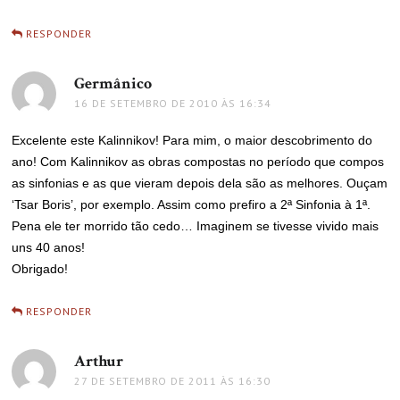
RESPONDER
Germânico
disse:
16 DE SETEMBRO DE 2010 ÀS 16:34
Excelente este Kalinnikov! Para mim, o maior descobrimento do
ano! Com Kalinnikov as obras compostas no período que compos
as sinfonias e as que vieram depois dela são as melhores. Ouçam
‘Tsar Boris’, por exemplo. Assim como prefiro a 2ª Sinfonia à 1ª.
Pena ele ter morrido tão cedo… Imaginem se tivesse vivido mais
uns 40 anos!
Obrigado!
RESPONDER
Arthur
disse:
27 DE SETEMBRO DE 2011 ÀS 16:30