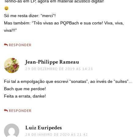
Tenho-as em LP, agora em material acústico digital!
Só me resta dizer: “merci”!
Mas também: “Três vivas ao PQPBach e sua corte! Viva, viva,
viva!!!”
RESPONDER
Jean-Philippe Rameau
disse:
29 DE DEZEMBRO DE 2019 ÀS 14:21
Foi tal a empolgação que escrevi “sonatas”, ao invés de “suítes”…
Bach que me perdoe!
Feita a errata, danke!
RESPONDER
Luiz Euripedes
disse:
28 DE JANEIRO DE 2020 ÀS 21:42