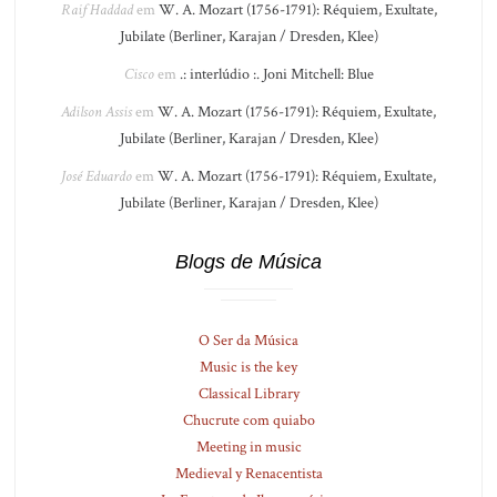
Raif Haddad
em
W. A. Mozart (1756-1791): Réquiem, Exultate,
Jubilate (Berliner, Karajan / Dresden, Klee)
Cisco
em
.: interlúdio :. Joni Mitchell: Blue
Adilson Assis
em
W. A. Mozart (1756-1791): Réquiem, Exultate,
Jubilate (Berliner, Karajan / Dresden, Klee)
José Eduardo
em
W. A. Mozart (1756-1791): Réquiem, Exultate,
Jubilate (Berliner, Karajan / Dresden, Klee)
Blogs de Música
O Ser da Música
Music is the key
Classical Library
Chucrute com quiabo
Meeting in music
Medieval y Renacentista