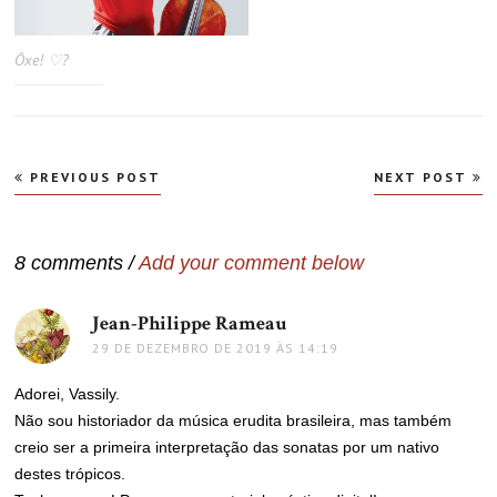
Ôxe! ♡?
Navegação
PREVIOUS POST
NEXT POST
de
Post
8 comments /
Add your comment below
Jean-Philippe Rameau
disse:
29 DE DEZEMBRO DE 2019 ÀS 14:19
Adorei, Vassily.
Não sou historiador da música erudita brasileira, mas também
creio ser a primeira interpretação das sonatas por um nativo
destes trópicos.