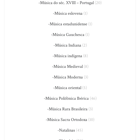
-Música do séc. XVIII – Portugal
(20)
-Música eslovena
(1)
-Música estadunidense
(1)
-Música Gauchesca
(1)
-Música Indiana
(2)
-Música indígena
(8)
-Música Medieval
(8)
-Música Moderna
(3)
-Música oriental
(5)
-Música Polifônica Ibérica
(46)
-Música Rara Brasileira
(3)
-Música Sacra Ortodoxa
(10)
-Natalinas
(45)