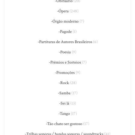
-Obituário
(20)
-Ópera
(248)
-Órgão moderno
(7)
-Pagode
(1)
-Partituras de Autores Brasileiros
(6)
-Poesia
(9)
-Prêmios e Sorteios
(7)
-Promoções
(9)
-Rock
(28)
-Samba
(17)
-Sei lá
(13)
-Tango
(17)
-Tão chato ser gostoso
(17)
-Trilhas sonoras / bandas sonoras / soundtracks
(41)