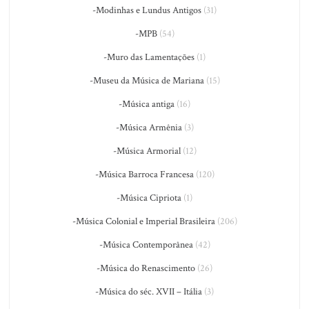
-Modinhas e Lundus Antigos
(31)
-MPB
(54)
-Muro das Lamentações
(1)
-Museu da Música de Mariana
(15)
-Música antiga
(16)
-Música Armênia
(3)
-Música Armorial
(12)
-Música Barroca Francesa
(120)
-Música Cipriota
(1)
-Música Colonial e Imperial Brasileira
(206)
-Música Contemporânea
(42)
-Música do Renascimento
(26)
-Música do séc. XVII – Itália
(3)