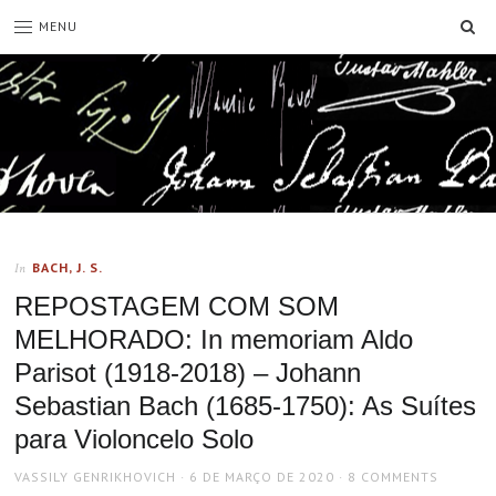
SE
MENU
BACH, J. S.
In
REPOSTAGEM COM SOM
MELHORADO: In memoriam Aldo
Parisot (1918-2018) – Johann
Sebastian Bach (1685-1750): As Suítes
para Violoncelo Solo
AUTHOR
POSTED
VASSILY GENRIKHOVICH
6 DE MARÇO DE 2020
8 COMMENTS
ON