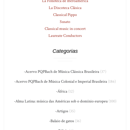
La Fonoteca de Iberoamérica
La Discoteca Clásica
Classical Pippo
Susato
Classical music in concert
Laureate Conductors
Categorias
-Acervo PQPBach de Música Clássica Brasileira
(37)
-Acervo PQPBach de Música Colonial e Imperial Brasileira
(186)
-África
(12)
-Alma Latina: música das Américas sob o domínio europeu
(100)
-Artigos
(35)
-Balaio de gatos
(36)