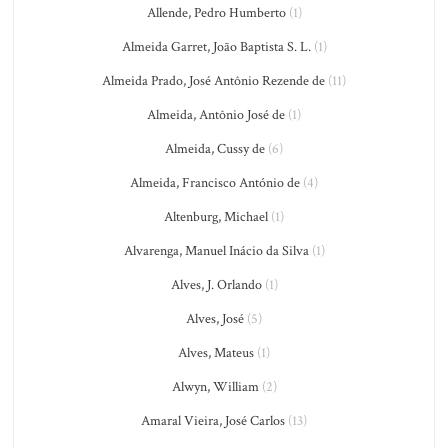
Allende, Pedro Humberto
(1)
Almeida Garret, João Baptista S. L.
(1)
Almeida Prado, José Antônio Rezende de
(11)
Almeida, Antônio José de
(1)
Almeida, Cussy de
(6)
Almeida, Francisco António de
(4)
Altenburg, Michael
(1)
Alvarenga, Manuel Inácio da Silva
(1)
Alves, J. Orlando
(1)
Alves, José
(5)
Alves, Mateus
(1)
Alwyn, William
(2)
Amaral Vieira, José Carlos
(13)