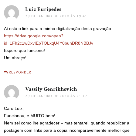
Luiz Euripedes
disse:
29 DE JANEIRO DE 2020 ÀS 19:41
Aí está o link para a minha digitalização desta gravação:
https://drive.google.com/open?
id=1Fh2c1wDxvIEpTOLxqU4Y0bunDR8NBBJv
Espero que funcione!
Um abraço!
RESPONDER
Vassily Genrikhovich
disse:
29 DE JANEIRO DE 2020 ÀS 21:17
Caro Luiz,
Funcionou, e MUITO bem!
Nem sei como lhe agradecer – mas tentarei, quando republicar a
postagem com links para a cópia incomparavelmente melhor que