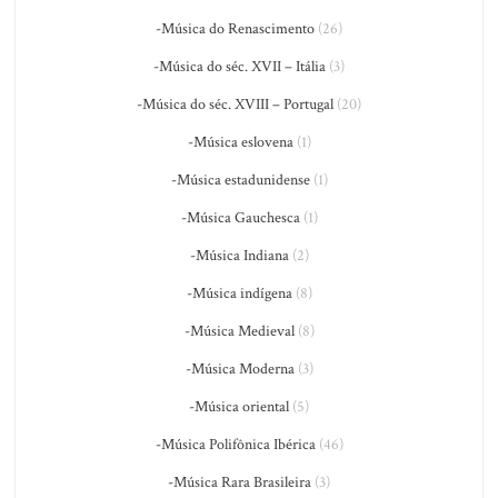
-Música do Renascimento
(26)
-Música do séc. XVII – Itália
(3)
-Música do séc. XVIII – Portugal
(20)
-Música eslovena
(1)
-Música estadunidense
(1)
-Música Gauchesca
(1)
-Música Indiana
(2)
-Música indígena
(8)
-Música Medieval
(8)
-Música Moderna
(3)
-Música oriental
(5)
-Música Polifônica Ibérica
(46)
-Música Rara Brasileira
(3)