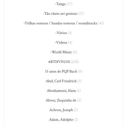
-Tango
(17)
-Tão chato ser gostoso
(17)
-Trilhas sonoras / bandas sonoras / soundtracks
(41)
-Vários
(4)
-Vídeos
(4)
-World Music
(6)
#BTHVN250
(258)
15 anos de PQP Bach
(8)
Abel, Carl Friedrich
(5)
Abrahamsen, Hans
(1)
Abreu, Zequinha de
(2)
Achron, Joseph
(2)
Adam, Adolphe
(2)