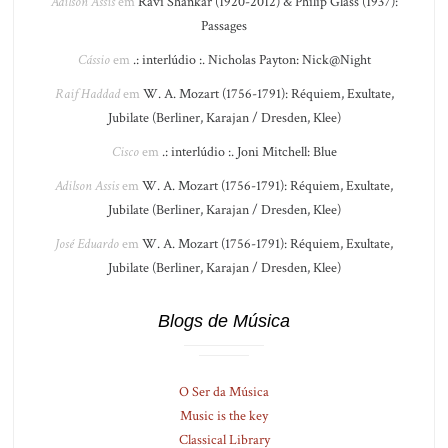
Adilson Assis
em
Ravi Shankar (1920-2012) & Philip Glass (1937):
Passages
Cássio
em
.: interlúdio :. Nicholas Payton: Nick@Night
Raif Haddad
em
W. A. Mozart (1756-1791): Réquiem, Exultate,
Jubilate (Berliner, Karajan / Dresden, Klee)
Cisco
em
.: interlúdio :. Joni Mitchell: Blue
Adilson Assis
em
W. A. Mozart (1756-1791): Réquiem, Exultate,
Jubilate (Berliner, Karajan / Dresden, Klee)
José Eduardo
em
W. A. Mozart (1756-1791): Réquiem, Exultate,
Jubilate (Berliner, Karajan / Dresden, Klee)
Blogs de Música
O Ser da Música
Music is the key
Classical Library