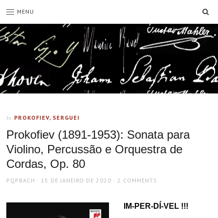
SE
MENU
PROKOFIEV, SERGUEI
In
Prokofiev (1891-1953): Sonata para
Violino, Percussão e Orquestra de
Cordas, Op. 80
AUTHOR
POSTED
PQPBACH
15 DE JANEIRO DE 2020
2 COMMENTS
ON
IM-PER-DÍ-VEL !!!