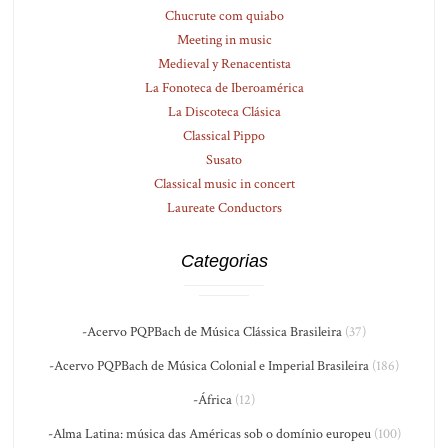
Chucrute com quiabo
Meeting in music
Medieval y Renacentista
La Fonoteca de Iberoamérica
La Discoteca Clásica
Classical Pippo
Susato
Classical music in concert
Laureate Conductors
Categorias
-Acervo PQPBach de Música Clássica Brasileira
(37)
-Acervo PQPBach de Música Colonial e Imperial Brasileira
(186)
-África
(12)
-Alma Latina: música das Américas sob o domínio europeu
(100)