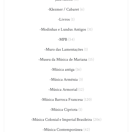
-Klezmer / Cabaret
(6)
-Livros
(1)
-Modinhas e Lundus Antigos
(31)
-MPB
(54)
-Muro das Lamentações
(1)
-Museu da Música de Mariana
(15)
-Música antiga
(16)
-Música Armênia
(3)
-Música Armorial
(12)
-Música Barroca Francesa
(120)
-Música Cipriota
(1)
-Música Colonial e Imperial Brasileira
(206)
-Música Contemporânea
(42)