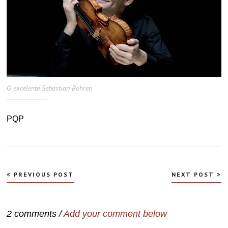
O excelente Sebastian Bohren
PQP
Navegação
PREVIOUS POST
NEXT POST
de
Post
2 comments /
Add your comment below