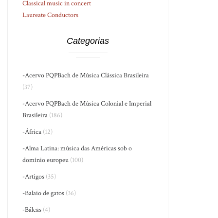
Classical music in concert
Laureate Conductors
Categorias
-Acervo PQPBach de Música Clássica Brasileira
(37)
-Acervo PQPBach de Música Colonial e Imperial
Brasileira
(186)
-África
(12)
-Alma Latina: música das Américas sob o
domínio europeu
(100)
-Artigos
(35)
-Balaio de gatos
(36)
-Bálcãs
(4)