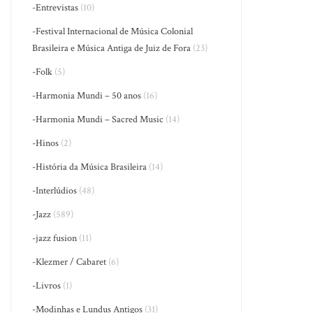
-Entrevistas
(10)
-Festival Internacional de Música Colonial
Brasileira e Música Antiga de Juiz de Fora
(23)
-Folk
(5)
-Harmonia Mundi – 50 anos
(16)
-Harmonia Mundi – Sacred Music
(14)
-Hinos
(2)
-História da Música Brasileira
(14)
-Interlúdios
(48)
-Jazz
(589)
-jazz fusion
(11)
-Klezmer / Cabaret
(6)
-Livros
(1)
-Modinhas e Lundus Antigos
(31)