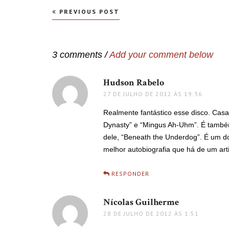
Navegação
PREVIOUS POST
de
Post
3 comments /
Add your comment below
Hudson Rabelo
disse:
27 DE JULHO DE 2012 ÀS 19:36
Realmente fantástico esse disco. Cas
Dynasty” e “Mingus Ah-Uhm”. É também
dele, “Beneath the Underdog”. É um do
melhor autobiografia que há de um arti
RESPONDER
Nícolas Guilherme
disse:
28 DE JULHO DE 2012 ÀS 1:51