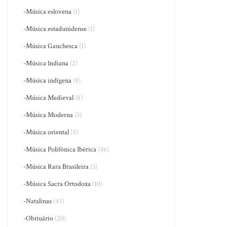
-Música eslovena
(1)
-Música estadunidense
(1)
-Música Gauchesca
(1)
-Música Indiana
(2)
-Música indígena
(8)
-Música Medieval
(8)
-Música Moderna
(3)
-Música oriental
(5)
-Música Polifônica Ibérica
(46)
-Música Rara Brasileira
(3)
-Música Sacra Ortodoxa
(10)
-Natalinas
(45)
-Obituário
(20)