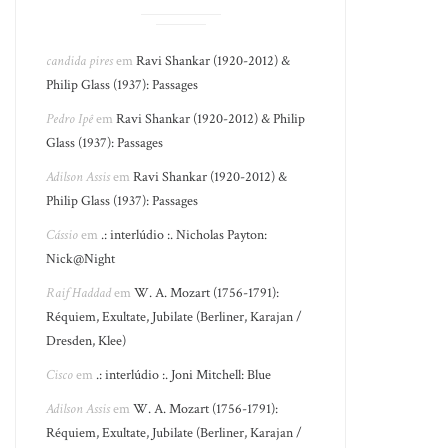
candida pires
em
Ravi Shankar (1920-2012) &
Philip Glass (1937): Passages
Pedro Ipê
em
Ravi Shankar (1920-2012) & Philip
Glass (1937): Passages
Adilson Assis
em
Ravi Shankar (1920-2012) &
Philip Glass (1937): Passages
Cássio
em
.: interlúdio :. Nicholas Payton:
Nick@Night
Raif Haddad
em
W. A. Mozart (1756-1791):
Réquiem, Exultate, Jubilate (Berliner, Karajan /
Dresden, Klee)
Cisco
em
.: interlúdio :. Joni Mitchell: Blue
Adilson Assis
em
W. A. Mozart (1756-1791):
Réquiem, Exultate, Jubilate (Berliner, Karajan /