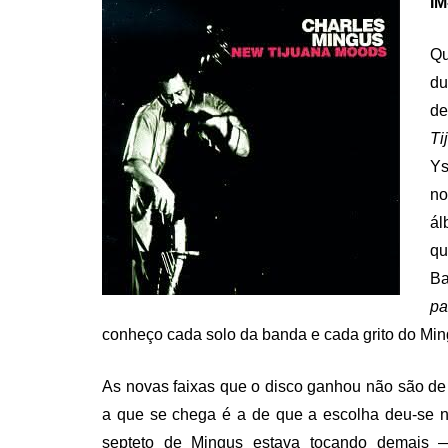
IM
Qu
du
de
Ti
Ys
no
ál
qu
Ba
pa
conheço cada solo da banda e cada grito do Mi
As novas faixas que o disco ganhou não são de
a que se chega é a de que a escolha deu-se no
septeto de Mingus estava tocando demais 