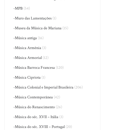
-MPB
(54)
-Muro das Lamentações
(1)
-Museu da Música de Mariana
(15)
-Música antiga
(16)
-Música Armênia
(3)
-Música Armorial
(12)
-Música Barroca Francesa
(120)
-Música Cipriota
(1)
-Música Colonial e Imperial Brasileira
(206)
-Música Contemporânea
(42)
-Música do Renascimento
(26)
-Música do séc. XVII – Itália
(3)
-Música do séc. XVIII – Portugal
(20)