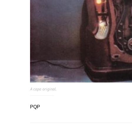
A capa original.
PQP