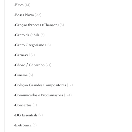
-Blues
(14)
-Bossa Nova
(22)
-Canção francesa (Chanson)
(5)
-Canto da Sibila
(3)
-Canto Gregoriano
(13)
-Carnaval
(7)
-Choro / Chorinho
(21)
-Cinema
(5)
-Coleção Grandes Compositores
(12)
-Comunicados e Proclamações
(174)
-Concertos
(5)
-DG Essentials
(7)
-Eletrônica
(3)