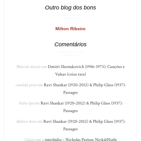
Outro blog dos bons
Milton Ribeiro
Comentários
Marcelo devoto
em
Dmitri Shostakovich (1906-1975): Canções e
Valsas (coisa rara)
candida pires
em
Ravi Shankar (1920-2012) & Philip Glass (1937):
Passages
Pedro Ipê
em
Ravi Shankar (1920-2012) & Philip Glass (1937):
Passages
Adilson Assis
em
Ravi Shankar (1920-2012) & Philip Glass (1937):
Passages
Cássio
em
.: interlúdio :. Nicholas Payton: Nick@Night