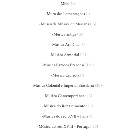
-MPB
(54)
-Muro das Lamentações
(1)
-Museu da Música de Mariana
(15)
-Música antiga
(16)
-Música Armênia
(3)
-Música Armorial
(12)
-Música Barroca Francesa
(120)
-Música Cipriota
(1)
-Música Colonial e Imperial Brasileira
(206)
-Música Contemporânea
(42)
-Música do Renascimento
(26)
-Música do séc. XVII – Itália
(3)
-Música do séc. XVIII – Portugal
(20)