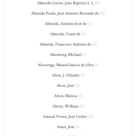
Almeida Garret, João Baptista S. L.
(1)
Almeida Prado, José Antônio Rezende de
(11)
Almeida, Antônio José de
(1)
Almeida, Cussy de
(6)
Almeida, Francisco António de
(4)
Altenburg, Michael
(1)
Alvarenga, Manuel Inácio da Silva
(1)
Alves, J. Orlando
(1)
Alves, José
(5)
Alves, Mateus
(1)
Alwyn, William
(2)
Amaral Vieira, José Carlos
(13)
Amat, José
(1)