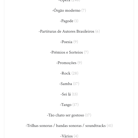
-Ópera
(248)
-Órgão moderno
(7)
-Pagode
(1)
-Partituras de Autores Brasileiros
(6)
-Poesia
(9)
-Prêmios e Sorteios
(7)
-Promoções
(9)
-Rock
(28)
-Samba
(17)
-Sei lá
(13)
-Tango
(17)
-Tão chato ser gostoso
(17)
-Trilhas sonoras / bandas sonoras / soundtracks
(41)
-Vários
(4)