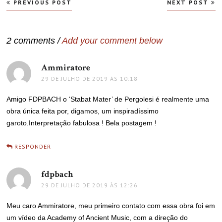
Navegação
PREVIOUS POST
NEXT POST
de
Post
2 comments /
Add your comment below
Ammiratore
disse:
29 DE JULHO DE 2019 ÀS 10:18
Amigo FDPBACH o ‘Stabat Mater’ de Pergolesi é realmente uma
obra única feita por, digamos, um inspiradíssimo
garoto.Interpretação fabulosa ! Bela postagem !
RESPONDER
fdpbach
disse:
29 DE JULHO DE 2019 ÀS 12:26
Meu caro Ammiratore, meu primeiro contato com essa obra foi em
um vídeo da Academy of Ancient Music, com a direção do