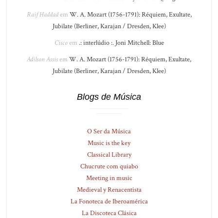
Raif Haddad
em
W. A. Mozart (1756-1791): Réquiem, Exultate,
Jubilate (Berliner, Karajan / Dresden, Klee)
Cisco
em
.: interlúdio :. Joni Mitchell: Blue
Adilson Assis
em
W. A. Mozart (1756-1791): Réquiem, Exultate,
Jubilate (Berliner, Karajan / Dresden, Klee)
Blogs de Música
O Ser da Música
Music is the key
Classical Library
Chucrute com quiabo
Meeting in music
Medieval y Renacentista
La Fonoteca de Iberoamérica
La Discoteca Clásica