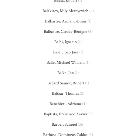
Baksa, Robert
(1)
Balakirev, Mily Alexeyevich
(6)
Balbastre, Armand-Louis
(1)
Balbastre, Claude-Bénigne
(4)
Balbi, Ignacio
(1)
Baldi, João José
(1)
Balfe, Michael William
(1)
Balke, Jon
(1)
Ballard Senior, Robert
(1)
Baltzar, Thomas
(2)
Banchieri, Adriano
(4)
Baptista, Francisco Xavier
(3)
Barber, Samuel
(26)
Barbosa, Domingos Caldas
(8)