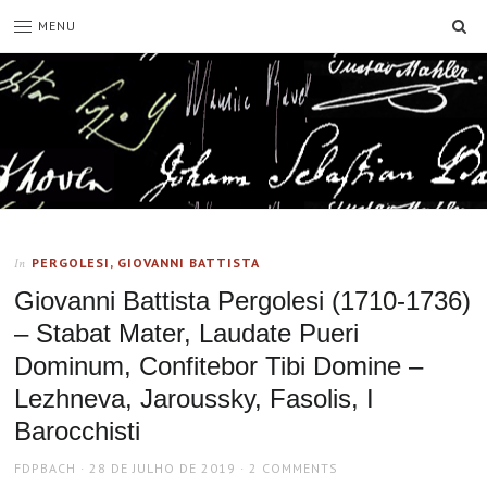
SE
MENU
PERGOLESI, GIOVANNI BATTISTA
In
Giovanni Battista Pergolesi (1710-1736)
– Stabat Mater, Laudate Pueri
Dominum, Confitebor Tibi Domine –
Lezhneva, Jaroussky, Fasolis, I
Barocchisti
AUTHOR
POSTED
FDPBACH
28 DE JULHO DE 2019
2 COMMENTS
ON