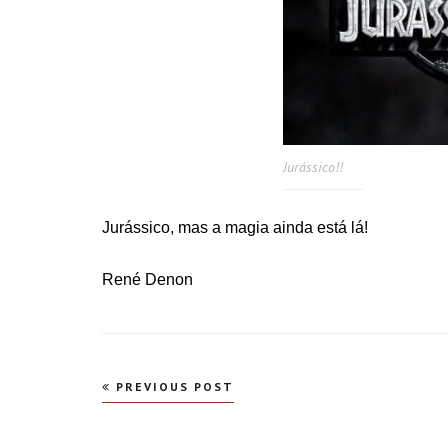
Jurássico!!
Jurássico, mas a magia ainda está lá!
René Denon
Navegação
PREVIOUS POST
de
Post