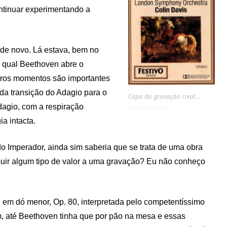
ontinuar experimentando a
 de novo. Lá estava, bem no
a qual Beethoven abre o
iros momentos são importantes
da transição do Adagio para o
Capa da gravação rival…
agio, com a respiração
a intacta.
o Imperador, ainda sim saberia que se trata de uma obra
ribuir algum tipo de valor a uma gravação? Eu não conheço
 em dó menor, Op. 80, interpretada pelo competentíssimo
até Beethoven tinha que por pão na mesa e essas