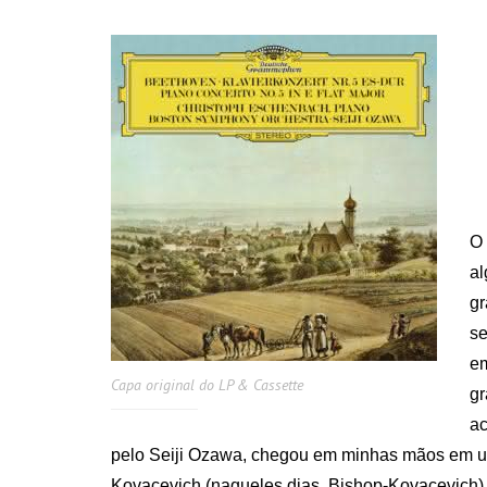
ON
O 
a
gr
se
em
Capa original do LP & Cassette
gr
ac
pelo Seiji Ozawa, chegou em minhas mãos em um
Kovacevich (naqueles dias, Bishop-Kovacevich)