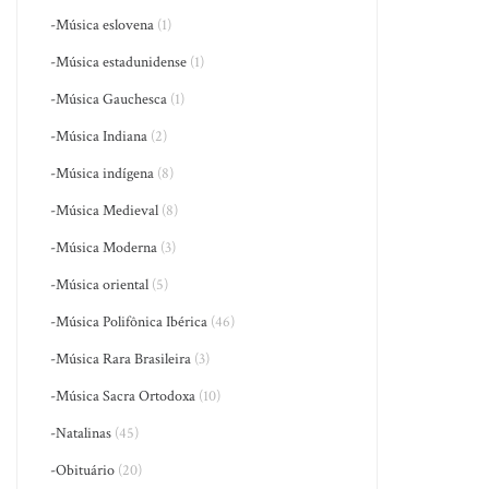
-Música eslovena
(1)
-Música estadunidense
(1)
-Música Gauchesca
(1)
-Música Indiana
(2)
-Música indígena
(8)
-Música Medieval
(8)
-Música Moderna
(3)
-Música oriental
(5)
-Música Polifônica Ibérica
(46)
-Música Rara Brasileira
(3)
-Música Sacra Ortodoxa
(10)
-Natalinas
(45)
-Obituário
(20)