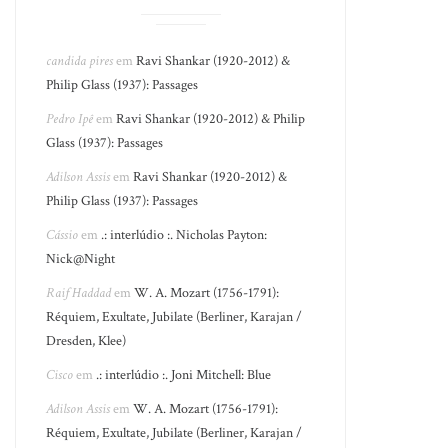
candida pires
em
Ravi Shankar (1920-2012) &
Philip Glass (1937): Passages
Pedro Ipê
em
Ravi Shankar (1920-2012) & Philip
Glass (1937): Passages
Adilson Assis
em
Ravi Shankar (1920-2012) &
Philip Glass (1937): Passages
Cássio
em
.: interlúdio :. Nicholas Payton:
Nick@Night
Raif Haddad
em
W. A. Mozart (1756-1791):
Réquiem, Exultate, Jubilate (Berliner, Karajan /
Dresden, Klee)
Cisco
em
.: interlúdio :. Joni Mitchell: Blue
Adilson Assis
em
W. A. Mozart (1756-1791):
Réquiem, Exultate, Jubilate (Berliner, Karajan /