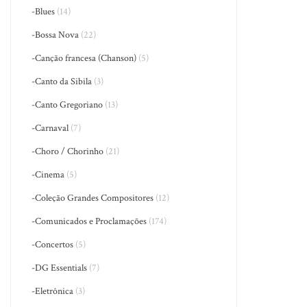
-Blues
(14)
-Bossa Nova
(22)
-Canção francesa (Chanson)
(5)
-Canto da Sibila
(3)
-Canto Gregoriano
(13)
-Carnaval
(7)
-Choro / Chorinho
(21)
-Cinema
(5)
-Coleção Grandes Compositores
(12)
-Comunicados e Proclamações
(174)
-Concertos
(5)
-DG Essentials
(7)
-Eletrônica
(3)