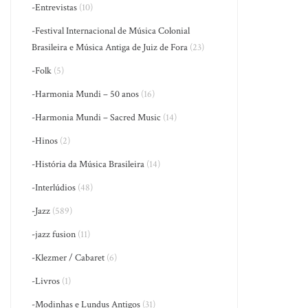
-Entrevistas
(10)
-Festival Internacional de Música Colonial
Brasileira e Música Antiga de Juiz de Fora
(23)
-Folk
(5)
-Harmonia Mundi – 50 anos
(16)
-Harmonia Mundi – Sacred Music
(14)
-Hinos
(2)
-História da Música Brasileira
(14)
-Interlúdios
(48)
-Jazz
(589)
-jazz fusion
(11)
-Klezmer / Cabaret
(6)
-Livros
(1)
-Modinhas e Lundus Antigos
(31)