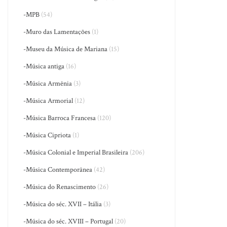
-MPB
(54)
-Muro das Lamentações
(1)
-Museu da Música de Mariana
(15)
-Música antiga
(16)
-Música Armênia
(3)
-Música Armorial
(12)
-Música Barroca Francesa
(120)
-Música Cipriota
(1)
-Música Colonial e Imperial Brasileira
(206)
-Música Contemporânea
(42)
-Música do Renascimento
(26)
-Música do séc. XVII – Itália
(3)
-Música do séc. XVIII – Portugal
(20)