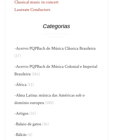
Classical music in concert
Laureate Conductors
Categorias
-Acervo PQPBach de Música Clássica Brasileira
(37)
-Acervo PQPBach de Música Colonial e Imperial
Brasileira
(186)
-África
(12)
-Alma Latina: música das Américas sob o
domínio europeu
(100)
-Artigos
(35)
-Balaio de gatos
(36)
-Bálcãs
(4)