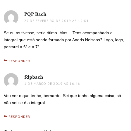
PQP Bach
disse:
27 DE FEVEREIRO DE 2019 ÀS 19:04
Se eu as tivesse, seria ótimo. Mas… Tens acompanhado a
integral que está sendo formada por Andris Nelsons? Logo, logo,
postarei a 6ª e a 7ª.
RESPONDER
fdpbach
disse:
1 DE MARÇO DE 2019 ÀS 16:46
Vou ver o que tenho, bernardo. Sei que tenho alguma coisa, só
não sei se é a integral.
RESPONDER