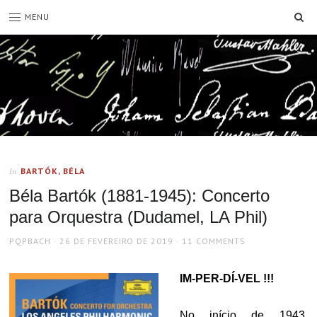
SE
MENU
BARTÓK, BÉLA
In
Béla Bartók (1881-1945): Concerto
para Orquestra (Dudamel, LA Phil)
AUTHOR
POSTED
PQPBACH
26 DE FEVEREIRO DE 2019
11 COMMENTS
ON
IM-PER-DÍ-VEL !!!
No início de 1943,