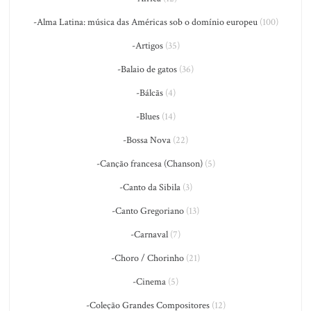
-Alma Latina: música das Américas sob o domínio europeu
(100)
-Artigos
(35)
-Balaio de gatos
(36)
-Bálcãs
(4)
-Blues
(14)
-Bossa Nova
(22)
-Canção francesa (Chanson)
(5)
-Canto da Sibila
(3)
-Canto Gregoriano
(13)
-Carnaval
(7)
-Choro / Chorinho
(21)
-Cinema
(5)
-Coleção Grandes Compositores
(12)