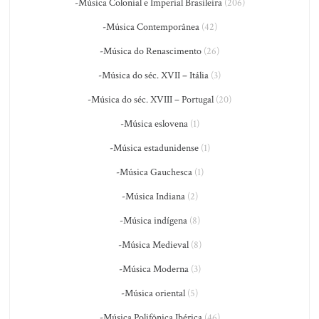
-Música Colonial e Imperial Brasileira
(206)
-Música Contemporânea
(42)
-Música do Renascimento
(26)
-Música do séc. XVII – Itália
(3)
-Música do séc. XVIII – Portugal
(20)
-Música eslovena
(1)
-Música estadunidense
(1)
-Música Gauchesca
(1)
-Música Indiana
(2)
-Música indígena
(8)
-Música Medieval
(8)
-Música Moderna
(3)
-Música oriental
(5)
-Música Polifônica Ibérica
(46)