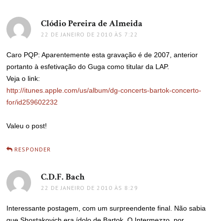
Clódio Pereira de Almeida
disse:
22 DE JANEIRO DE 2010 ÀS 7:22
Caro PQP: Aparentemente esta gravação é de 2007, anterior
portanto à esfetivação do Guga como titular da LAP.
Veja o link:
http://itunes.apple.com/us/album/dg-concerts-bartok-concerto-
for/id259602232
Valeu o post!
RESPONDER
C.D.F. Bach
disse:
22 DE JANEIRO DE 2010 ÀS 8:29
Interessante postagem, com um surpreendente final. Não sabia
que Shostakovich era ídolo de Bartok. O Intermezzo, por