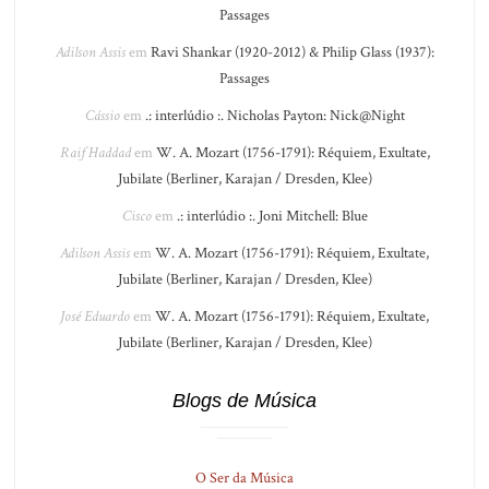
Passages
Adilson Assis
em
Ravi Shankar (1920-2012) & Philip Glass (1937):
Passages
Cássio
em
.: interlúdio :. Nicholas Payton: Nick@Night
Raif Haddad
em
W. A. Mozart (1756-1791): Réquiem, Exultate,
Jubilate (Berliner, Karajan / Dresden, Klee)
Cisco
em
.: interlúdio :. Joni Mitchell: Blue
Adilson Assis
em
W. A. Mozart (1756-1791): Réquiem, Exultate,
Jubilate (Berliner, Karajan / Dresden, Klee)
José Eduardo
em
W. A. Mozart (1756-1791): Réquiem, Exultate,
Jubilate (Berliner, Karajan / Dresden, Klee)
Blogs de Música
O Ser da Música