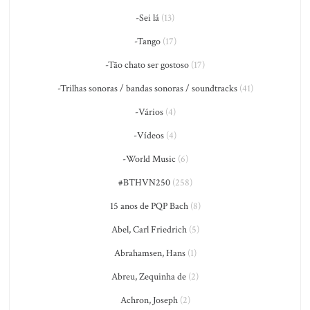
-Sei lá
(13)
-Tango
(17)
-Tão chato ser gostoso
(17)
-Trilhas sonoras / bandas sonoras / soundtracks
(41)
-Vários
(4)
-Vídeos
(4)
-World Music
(6)
#BTHVN250
(258)
15 anos de PQP Bach
(8)
Abel, Carl Friedrich
(5)
Abrahamsen, Hans
(1)
Abreu, Zequinha de
(2)
Achron, Joseph
(2)