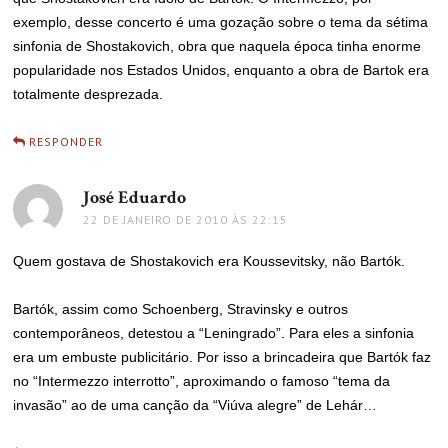
exemplo, desse concerto é uma gozação sobre o tema da sétima
sinfonia de Shostakovich, obra que naquela época tinha enorme
popularidade nos Estados Unidos, enquanto a obra de Bartok era
totalmente desprezada.
RESPONDER
José Eduardo
disse:
22 DE JANEIRO DE 2010 ÀS 22:15
Quem gostava de Shostakovich era Koussevitsky, não Bartók.
Bartók, assim como Schoenberg, Stravinsky e outros
contemporâneos, detestou a “Leningrado”. Para eles a sinfonia
era um embuste publicitário. Por isso a brincadeira que Bartók faz
no “Intermezzo interrotto”, aproximando o famoso “tema da
invasão” ao de uma canção da “Viúva alegre” de Lehár…