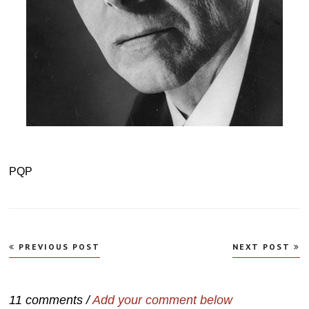
PQP
Navegação
PREVIOUS POST
NEXT POST
de
Post
11 comments /
Add your comment below