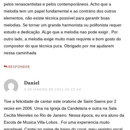
pelos renascentistas e pelos contemporâneos. Acho que a
melodia tem um papel fundamental e ao contrário dos outros
elementos, não existe técnica possível para garantir boas
melodias. Se tornar um grande harmonista ou polifonista requer
estudo e dedicação. ALgo que a melodia nao pode exigir.. Por
outro lado, a melodia exige muito mais requinte e bom gosto do
compositor do que técnica pura. Obrigado por me ajudarem
nessa caminhada
RESPONDER
Daniel
disse:
4 DE JANEIRO DE 2011 ÀS 15:44
Tive a felicidade de cantar este oratorio de Saint-Saens por 2
vezes em 2006. Uma na Igreja da Candelaria e outra na Sala
Cecilia Meireles no Rio de Janeiro. Nessa época, eu era aluno da
Escola de Musica Villa-Lobos.. Foi uma experiencia muito
agradavel. Cantei no naipe de baixo do coral, meu registro vocal.