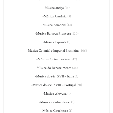
-Música antiga
(16)
-Música Armênia
(3)
-Música Armorial
(12)
-Música Barroca Francesa
(120)
-Música Cipriota
(1)
-Música Colonial e Imperial Brasileira
(206)
-Música Contemporânea
(42)
-Música do Renascimento
(26)
-Música do séc. XVII – Itália
(3)
-Música do séc. XVIII – Portugal
(20)
-Música eslovena
(1)
-Música estadunidense
(1)
-Música Gauchesca
(1)