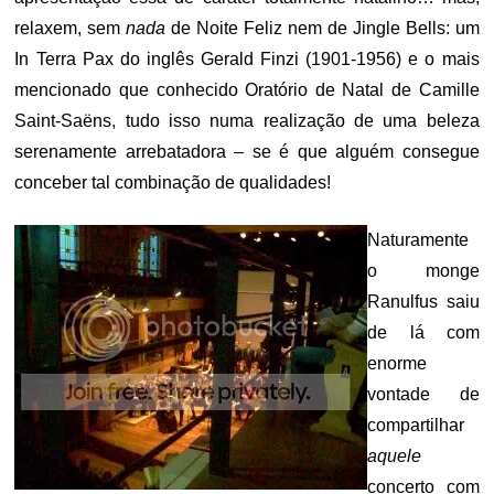
relaxem, sem
nada
de Noite Feliz nem de Jingle Bells: um
In Terra Pax do inglês Gerald Finzi (1901-1956) e o mais
mencionado que conhecido Oratório de Natal de Camille
Saint-Saëns, tudo isso numa realização de uma beleza
serenamente arrebatadora – se é que alguém consegue
conceber tal combinação de qualidades!
Naturamente
o monge
Ranulfus saiu
de lá com
enorme
vontade de
compartilhar
aquele
concerto com