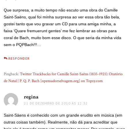
Que surpresa, a muito tempo não escuto uma obra do Camille
Saint-Saëns, qual foi minha surpresa ao ver essa obra tão bela,
gostei tanto que vou gravar um CD para uma amiga minha, a
faixa ‘Quare fremuerunt gentes’ me fez lembrar as obras para
coral de Bach, muito bom esse disco. O que seria da minha vida
sem o PQPBach!!!…
RESPONDER
Pingback:
Twitter Trackbacks for Camille Saint-Saëns (1835-1921): Oratório
de Natal | P. Q. P. Bach [opensadorselvagem.org] on Topsy.com
regina
disse:
21 DE DEZEMBRO DE 2010 ÀS 12:32
Saint-Säens é conhecido com um grande erudito em música (em
outras coisas também). Realmente, não dá para acreditar que
hoje ele é tomado como um compositor menor. Por exemplo, suas