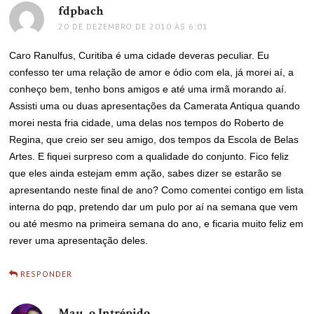
fdpbach
disse:
20 DE DEZEMBRO DE 2010 ÀS 6:01
Caro Ranulfus, Curitiba é uma cidade deveras peculiar. Eu
confesso ter uma relação de amor e ódio com ela, já morei aí, a
conheço bem, tenho bons amigos e até uma irmã morando aí.
Assisti uma ou duas apresentações da Camerata Antiqua quando
morei nesta fria cidade, uma delas nos tempos do Roberto de
Regina, que creio ser seu amigo, dos tempos da Escola de Belas
Artes. E fiquei surpreso com a qualidade do conjunto. Fico feliz
que eles ainda estejam emm ação, sabes dizer se estarão se
apresentando neste final de ano? Como comentei contigo em lista
interna do pqp, pretendo dar um pulo por aí na semana que vem
ou até mesmo na primeira semana do ano, e ficaria muito feliz em
rever uma apresentação deles.
RESPONDER
Mau, o Intrépido
disse: