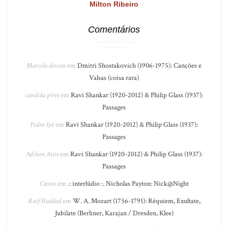
Milton Ribeiro
Comentários
Marcelo devoto
em
Dmitri Shostakovich (1906-1975): Canções e
Valsas (coisa rara)
candida pires
em
Ravi Shankar (1920-2012) & Philip Glass (1937):
Passages
Pedro Ipê
em
Ravi Shankar (1920-2012) & Philip Glass (1937):
Passages
Adilson Assis
em
Ravi Shankar (1920-2012) & Philip Glass (1937):
Passages
Cássio
em
.: interlúdio :. Nicholas Payton: Nick@Night
Raif Haddad
em
W. A. Mozart (1756-1791): Réquiem, Exultate,
Jubilate (Berliner, Karajan / Dresden, Klee)