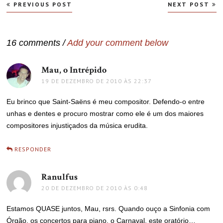
Navegação
PREVIOUS POST
NEXT POST
de
Post
16 comments /
Add your comment below
Mau, o Intrépido
disse:
19 DE DEZEMBRO DE 2010 ÀS 22:37
Eu brinco que Saint-Saëns é meu compositor. Defendo-o entre
unhas e dentes e procuro mostrar como ele é um dos maiores
compositores injustiçados da música erudita.
RESPONDER
Ranulfus
disse:
20 DE DEZEMBRO DE 2010 ÀS 0:48
Estamos QUASE juntos, Mau, rsrs. Quando ouço a Sinfonia com
Órgão, os concertos para piano, o Carnaval, este oratório…