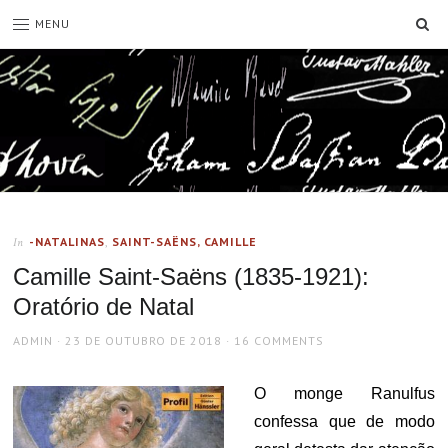
SE
MENU
-NATALINAS
,
SAINT-SAËNS, CAMILLE
In
Camille Saint-Saëns (1835-1921):
Oratório de Natal
AUTHOR
POSTED
ADMIN
23 DE OUTUBRO DE 2018
16 COMMENTS
ON
O monge Ranulfus
confessa que de modo