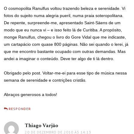
O cosmopolita Ranulfus voltou trazendo beleza e serenidade. Vi
fotos do sujeito numa alegria pueril, numa praia soteropolitana.
De repente, surpreende-me, apresentado Saint-Säens de um
modo que eu nunca vi – e isso feito lá de Curitiba. A propósito,
monge Ranulfus, chegou o livro do Gore Vidal que me indicaste,
um cartapácio com quase 800 páginas. Não sei quando o lerei, já
que me encontro bastante ocupado com outras demandas. Mas
andei a imaginar o conteúdo. Deve ter algo de ti lá dentro.
Obrigado pelo post. Voltar-me-ei para esse tipo de música nessa
semana de serenidade e contrições cristãs.
Abraços generosos a todos!
RESPONDER
Thiago Varjão
disse:
20 DE DEZEMBRO DE 2010 ÀS 14:13