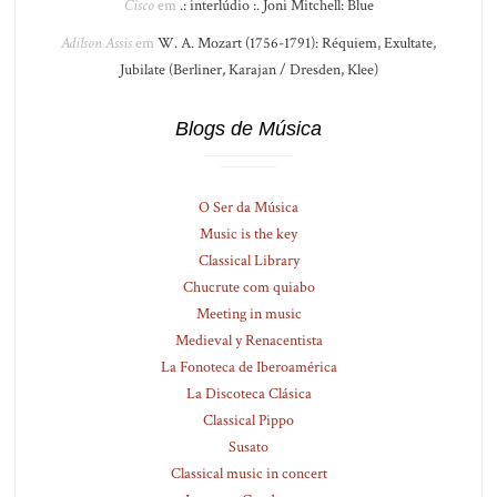
Cisco
em
.: interlúdio :. Joni Mitchell: Blue
Adilson Assis
em
W. A. Mozart (1756-1791): Réquiem, Exultate,
Jubilate (Berliner, Karajan / Dresden, Klee)
Blogs de Música
O Ser da Música
Music is the key
Classical Library
Chucrute com quiabo
Meeting in music
Medieval y Renacentista
La Fonoteca de Iberoamérica
La Discoteca Clásica
Classical Pippo
Susato
Classical music in concert