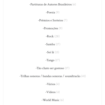
-Partituras de Autores Brasileiros
(6)
-Poesia
(9)
-Prêmios e Sorteios
(7)
-Promoções
(9)
-Rock
(28)
-Samba
(17)
-Sei lá
(13)
-Tango
(17)
-Tão chato ser gostoso
(17)
-Trilhas sonoras / bandas sonoras / soundtracks
(41)
-Vários
(4)
-Vídeos
(4)
-World Music
(6)