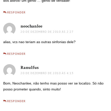
dos astros! um genio … genio de verdade!
RESPONDER
neochanlee
disse:
20 DE DEZEMBRO DE 2010 ÀS 2:27
alias, vcs nao teriam as outras sinfonias dele?
RESPONDER
Ranulfus
disse:
20 DE DEZEMBRO DE 2010 ÀS 4:13
Bom, Neochanlee, não tenho mas posso ver se localizo. Só não
posso prometer quando, sinto muito!
RESPONDER