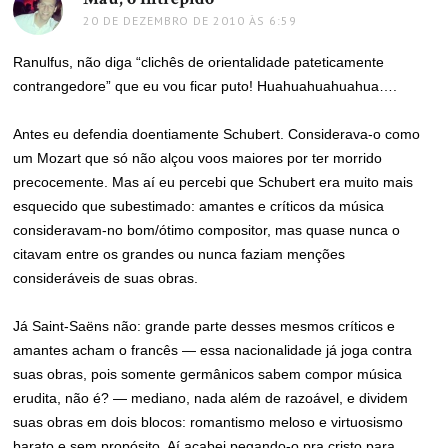
20 DE DEZEMBRO DE 2010 ÀS 6:59
Ranulfus, não diga “clichês de orientalidade pateticamente
contrangedore” que eu vou ficar puto! Huahuahuahuahua….
Antes eu defendia doentiamente Schubert. Considerava-o como
um Mozart que só não alçou voos maiores por ter morrido
precocemente. Mas aí eu percebi que Schubert era muito mais
esquecido que subestimado: amantes e críticos da música
consideravam-no bom/ótimo compositor, mas quase nunca o
citavam entre os grandes ou nunca faziam menções
consideráveis de suas obras.
Já Saint-Saëns não: grande parte desses mesmos críticos e
amantes acham o francês — essa nacionalidade já joga contra
suas obras, pois somente germânicos sabem compor música
erudita, não é? — mediano, nada além de razoável, e dividem
suas obras em dois blocos: romantismo meloso e virtuosismo
barato e sem propósito. Aí acabei pegando-o pra cristo para