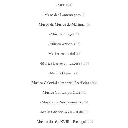
-MPB
(54)
-Muro das Lamentações
(1)
-Museu da Música de Mariana
(15)
-Música antiga
(16)
-Música Armênia
(3)
-Música Armorial
(12)
-Música Barroca Francesa
(120)
-Música Cipriota
(1)
-Música Colonial e Imperial Brasileira
(206)
-Música Contemporânea
(42)
-Música do Renascimento
(26)
-Música do séc. XVII – Itália
(3)
-Música do séc. XVIII – Portugal
(20)