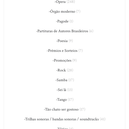
-Ópera
(248)
-Órgão moderno
(7)
-Pagode
(1)
-Partituras de Autores Brasileiros
(6)
-Poesia
(9)
-Prêmios e Sorteios
(7)
-Promoções
(9)
-Rock
(28)
-Samba
(17)
-Sei lá
(13)
-Tango
(17)
-Tão chato ser gostoso
(17)
-Trilhas sonoras / bandas sonoras / soundtracks
(41)