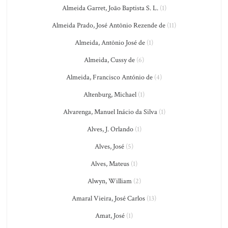
Almeida Garret, João Baptista S. L.
(1)
Almeida Prado, José Antônio Rezende de
(11)
Almeida, Antônio José de
(1)
Almeida, Cussy de
(6)
Almeida, Francisco António de
(4)
Altenburg, Michael
(1)
Alvarenga, Manuel Inácio da Silva
(1)
Alves, J. Orlando
(1)
Alves, José
(5)
Alves, Mateus
(1)
Alwyn, William
(2)
Amaral Vieira, José Carlos
(13)
Amat, José
(1)