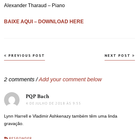
Alexander Tharaud – Piano
BAIXE AQUI – DOWNLOAD HERE
Navegação
PREVIOUS POST
NEXT POST
de
Post
2 comments /
Add your comment below
PQP Bach
disse:
4 DE JULHO DE 2018 ÀS 9:55
Lynn Harrell e Vladimir Ashkenazy também têm uma linda
gravação.
RESPONDER