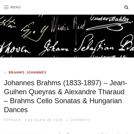
SE
MENU
BRAHMS, JOHANNES
In
Johannes Brahms (1833-1897) – Jean-
Guihen Queyras & Alexandre Tharaud
– Brahms Cello Sonatas & Hungarian
Dances
AUTHOR
POSTED
FDPBACH
4 DE JULHO DE 2018
2 COMMENTS
ON