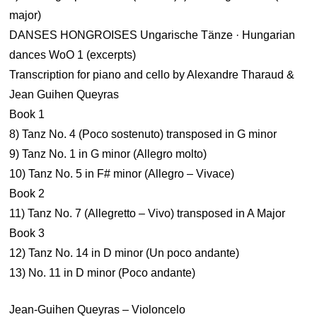
major)
DANSES HONGROISES Ungarische Tänze · Hungarian
dances WoO 1 (excerpts)
Transcription for piano and cello by Alexandre Tharaud &
Jean Guihen Queyras
Book 1
8) Tanz No. 4 (Poco sostenuto) transposed in G minor
9) Tanz No. 1 in G minor (Allegro molto)
10) Tanz No. 5 in F# minor (Allegro – Vivace)
Book 2
11) Tanz No. 7 (Allegretto – Vivo) transposed in A Major
Book 3
12) Tanz No. 14 in D minor (Un poco andante)
13) No. 11 in D minor (Poco andante)
Jean-Guihen Queyras – Violoncelo