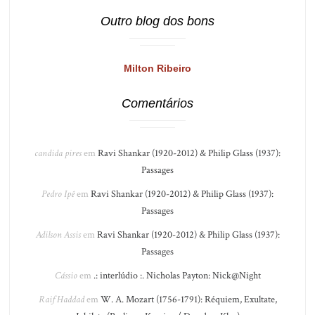
Outro blog dos bons
Milton Ribeiro
Comentários
candida pires
em
Ravi Shankar (1920-2012) & Philip Glass (1937):
Passages
Pedro Ipê
em
Ravi Shankar (1920-2012) & Philip Glass (1937):
Passages
Adilson Assis
em
Ravi Shankar (1920-2012) & Philip Glass (1937):
Passages
Cássio
em
.: interlúdio :. Nicholas Payton: Nick@Night
Raif Haddad
em
W. A. Mozart (1756-1791): Réquiem, Exultate,