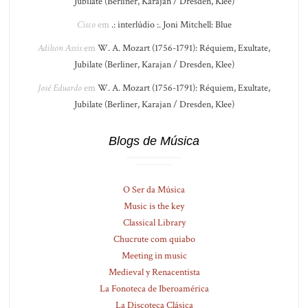
Jubilate (Berliner, Karajan / Dresden, Klee)
Cisco
em
.: interlúdio :. Joni Mitchell: Blue
Adilson Assis
em
W. A. Mozart (1756-1791): Réquiem, Exultate,
Jubilate (Berliner, Karajan / Dresden, Klee)
José Eduardo
em
W. A. Mozart (1756-1791): Réquiem, Exultate,
Jubilate (Berliner, Karajan / Dresden, Klee)
Blogs de Música
O Ser da Música
Music is the key
Classical Library
Chucrute com quiabo
Meeting in music
Medieval y Renacentista
La Fonoteca de Iberoamérica
La Discoteca Clásica