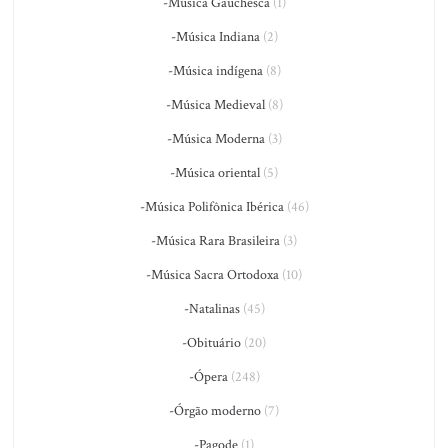
-Música Gauchesca
(1)
-Música Indiana
(2)
-Música indígena
(8)
-Música Medieval
(8)
-Música Moderna
(3)
-Música oriental
(5)
-Música Polifônica Ibérica
(46)
-Música Rara Brasileira
(3)
-Música Sacra Ortodoxa
(10)
-Natalinas
(45)
-Obituário
(20)
-Ópera
(248)
-Órgão moderno
(7)
-Pagode
(1)