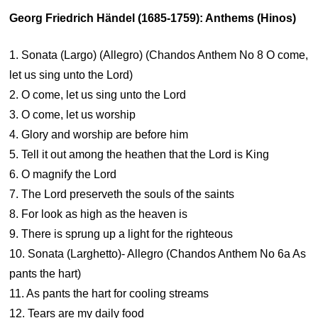
Georg Friedrich Händel (1685-1759): Anthems (Hinos)
1. Sonata (Largo) (Allegro) (Chandos Anthem No 8 O come,
let us sing unto the Lord)
2. O come, let us sing unto the Lord
3. O come, let us worship
4. Glory and worship are before him
5. Tell it out among the heathen that the Lord is King
6. O magnify the Lord
7. The Lord preserveth the souls of the saints
8. For look as high as the heaven is
9. There is sprung up a light for the righteous
10. Sonata (Larghetto)- Allegro (Chandos Anthem No 6a As
pants the hart)
11. As pants the hart for cooling streams
12. Tears are my daily food