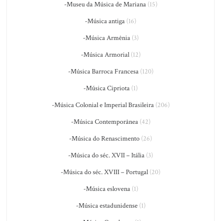
-Museu da Música de Mariana
(15)
-Música antiga
(16)
-Música Armênia
(3)
-Música Armorial
(12)
-Música Barroca Francesa
(120)
-Música Cipriota
(1)
-Música Colonial e Imperial Brasileira
(206)
-Música Contemporânea
(42)
-Música do Renascimento
(26)
-Música do séc. XVII – Itália
(3)
-Música do séc. XVIII – Portugal
(20)
-Música eslovena
(1)
-Música estadunidense
(1)