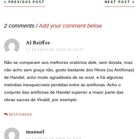
Navegação
PREVIOUS POST
NEXT POST
de
Post
2 comments /
Add your comment below
Al Reiffer
disse:
13 DE MAIO DE 2018 ÀS 20:47
Não se comparam aos melhores oratórios dele, sem dúvida, mas
não acho sem graça não, gosto bastante dos Hinos (ou Antífonas)
de Handel, acho muito agradáveis de se ouvir, e há algumas
melodias inesquecíveis perdidas entre as antífonas. Acho o
conjunto das antífonas de Handel superior a maior parte das
obras sacras de Vivaldi, por exemplo.
RESPONDER
manuel
disse:
14 DE MAIO DE 2018 ÀS 0:59