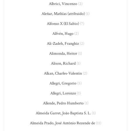
Albrici, Vincenzo
(2)
Aleñar, Mathías (atribuido)
(1)
Alfonso X (El Sabio)
(7)
Alfvén, Hugo
(2)
Ali-Zadeh, Franghiz
(2)
Alimonda, Heitor
(1)
Alison, Richard
(1)
Alkan, Charles-Valentin
(2)
Allegri, Gregorio
(5)
Allegri, Lorenzo
(1)
Allende, Pedro Humberto
(1)
Almeida Garret, João Baptista S. L.
(1)
Almeida Prado, José Antônio Rezende de
(11)