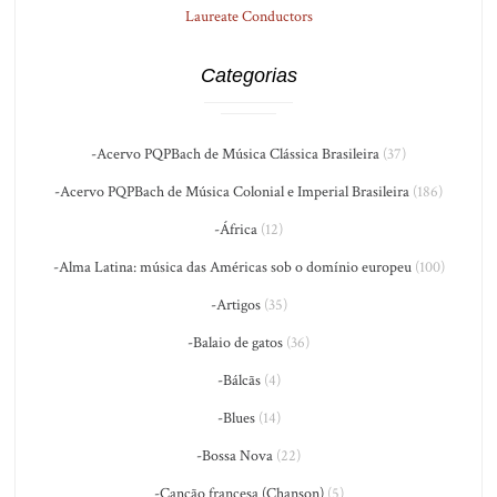
Laureate Conductors
Categorias
-Acervo PQPBach de Música Clássica Brasileira
(37)
-Acervo PQPBach de Música Colonial e Imperial Brasileira
(186)
-África
(12)
-Alma Latina: música das Américas sob o domínio europeu
(100)
-Artigos
(35)
-Balaio de gatos
(36)
-Bálcãs
(4)
-Blues
(14)
-Bossa Nova
(22)
-Canção francesa (Chanson)
(5)