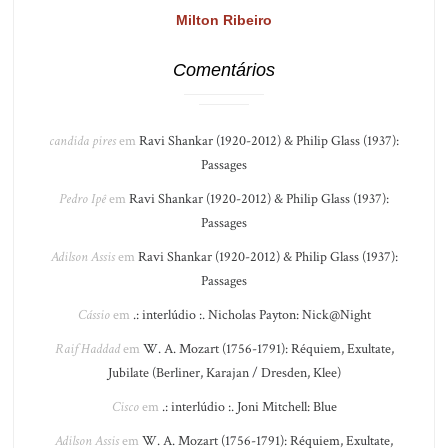
Milton Ribeiro
Comentários
candida pires
em
Ravi Shankar (1920-2012) & Philip Glass (1937):
Passages
Pedro Ipê
em
Ravi Shankar (1920-2012) & Philip Glass (1937):
Passages
Adilson Assis
em
Ravi Shankar (1920-2012) & Philip Glass (1937):
Passages
Cássio
em
.: interlúdio :. Nicholas Payton: Nick@Night
Raif Haddad
em
W. A. Mozart (1756-1791): Réquiem, Exultate,
Jubilate (Berliner, Karajan / Dresden, Klee)
Cisco
em
.: interlúdio :. Joni Mitchell: Blue
Adilson Assis
em
W. A. Mozart (1756-1791): Réquiem, Exultate,