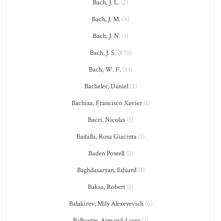
Bach, J. L.
(2)
Bach, J. M.
(4)
Bach, J. N.
(1)
Bach, J. S.
(870)
Bach, W. F.
(33)
Bacheler, Daniel
(2)
Bachixa, Francisco Xavier
(1)
Bacri, Nicolas
(1)
Badalla, Rosa Giacinta
(1)
Baden Powell
(2)
Baghdasaryan, Eduard
(1)
Baksa, Robert
(1)
Balakirev, Mily Alexeyevich
(6)
Balbastre, Armand-Louis
(1)