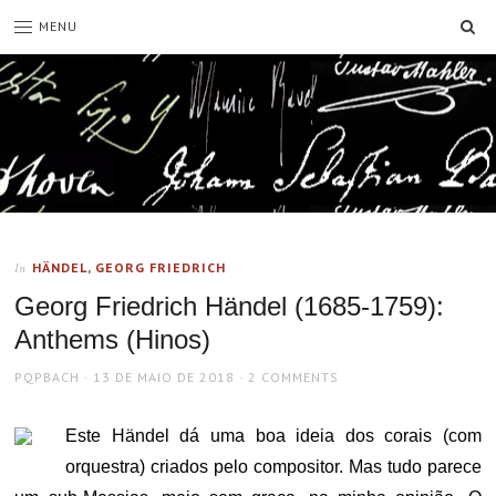
SE
MENU
HÄNDEL, GEORG FRIEDRICH
In
Georg Friedrich Händel (1685-1759):
Anthems (Hinos)
AUTHOR
POSTED
PQPBACH
13 DE MAIO DE 2018
2 COMMENTS
ON
Este Händel dá uma boa ideia dos corais (com
orquestra) criados pelo compositor. Mas tudo parece