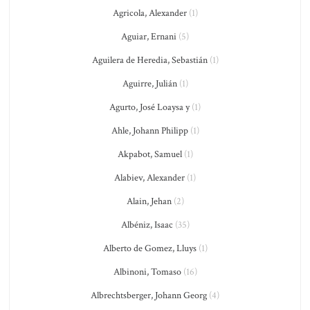
Agricola, Alexander
(1)
Aguiar, Ernani
(5)
Aguilera de Heredia, Sebastián
(1)
Aguirre, Julián
(1)
Agurto, José Loaysa y
(1)
Ahle, Johann Philipp
(1)
Akpabot, Samuel
(1)
Alabiev, Alexander
(1)
Alain, Jehan
(2)
Albéniz, Isaac
(35)
Alberto de Gomez, Lluys
(1)
Albinoni, Tomaso
(16)
Albrechtsberger, Johann Georg
(4)