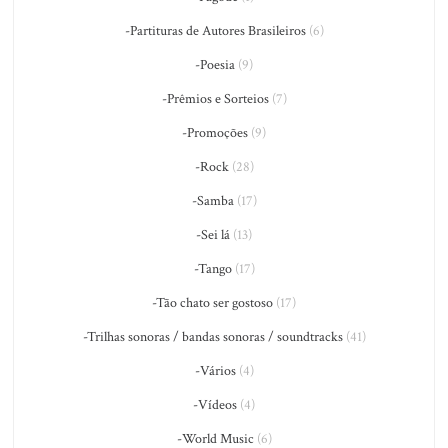
-Partituras de Autores Brasileiros
(6)
-Poesia
(9)
-Prêmios e Sorteios
(7)
-Promoções
(9)
-Rock
(28)
-Samba
(17)
-Sei lá
(13)
-Tango
(17)
-Tão chato ser gostoso
(17)
-Trilhas sonoras / bandas sonoras / soundtracks
(41)
-Vários
(4)
-Vídeos
(4)
-World Music
(6)