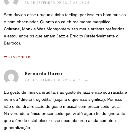
28 DE SETEMBRO DE 2012 ÀS 13:26
Sem duvida esse uruguaio tinha feeling, por isso era bom musico
e bom observador. Quanto ao cd eh realmente magnifico;
Coltrane, Monk e Wes Montgomery sao meus artistas preferidos,
e estou entre os que amam Jazz e Erudito (preferivelmente o
Barroco).
RESPONDER
Bernardo Durco
disse:
28 DE SETEMBRO DE 2012 ÀS 16:46
Eu gosto de música erudita, não gosto de jazz e não sou racista e
nem da “direita troglodita” (seja lá o que isso significa). Por isso
não entendi a relação de gosto musical com preconceito racial.
Na verdade o único preconceito que vi até agora foi do ignorante
que além de estabelecer esse nexo absurdo ainda cometeu
generalização.