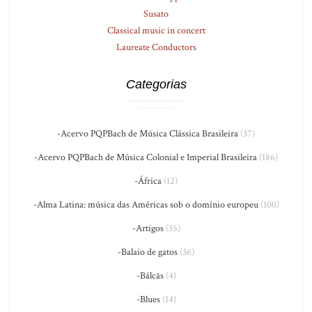
Susato
Classical music in concert
Laureate Conductors
Categorias
-Acervo PQPBach de Música Clássica Brasileira
(37)
-Acervo PQPBach de Música Colonial e Imperial Brasileira
(186)
-África
(12)
-Alma Latina: música das Américas sob o domínio europeu
(100)
-Artigos
(35)
-Balaio de gatos
(36)
-Bálcãs
(4)
-Blues
(14)