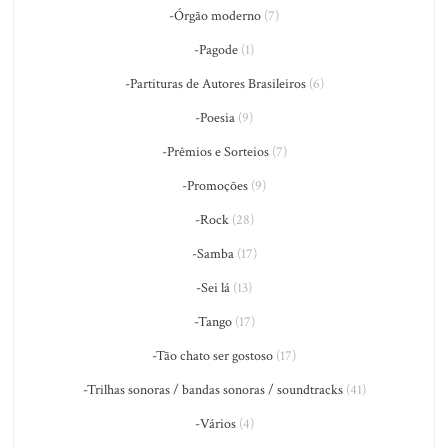
-Órgão moderno
(7)
-Pagode
(1)
-Partituras de Autores Brasileiros
(6)
-Poesia
(9)
-Prêmios e Sorteios
(7)
-Promoções
(9)
-Rock
(28)
-Samba
(17)
-Sei lá
(13)
-Tango
(17)
-Tão chato ser gostoso
(17)
-Trilhas sonoras / bandas sonoras / soundtracks
(41)
-Vários
(4)