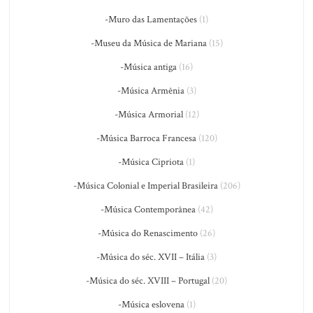
-Muro das Lamentações
(1)
-Museu da Música de Mariana
(15)
-Música antiga
(16)
-Música Armênia
(3)
-Música Armorial
(12)
-Música Barroca Francesa
(120)
-Música Cipriota
(1)
-Música Colonial e Imperial Brasileira
(206)
-Música Contemporânea
(42)
-Música do Renascimento
(26)
-Música do séc. XVII – Itália
(3)
-Música do séc. XVIII – Portugal
(20)
-Música eslovena
(1)