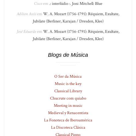
Cisco
em
.: interlúdio :. Joni Mitchell: Blue
Adilson Assis
em
W. A. Mozart (1756-1791): Réquiem, Exultate,
Jubilate (Berliner, Karajan / Dresden, Klee)
José Eduardo
em
W. A. Mozart (1756-1791): Réquiem, Exultate,
Jubilate (Berliner, Karajan / Dresden, Klee)
Blogs de Música
O Ser da Música
Music is the key
Classical Library
Chucrute com quiabo
Meeting in music
Medieval y Renacentista
La Fonoteca de Iberoamérica
La Discoteca Clásica
Classical Pippo