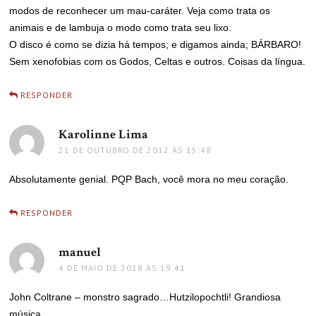
modos de reconhecer um mau-caráter. Veja como trata os
animais e de lambuja o modo como trata seu lixo.
O disco é como se dizia há tempos; e digamos ainda; BÁRBARO!
Sem xenofobias com os Godos, Celtas e outros. Coisas da língua.
RESPONDER
Karolinne Lima
disse:
21 DE OUTUBRO DE 2012 ÀS 15:48
Absolutamente genial. PQP Bach, você mora no meu coração.
RESPONDER
manuel
disse:
4 DE MAIO DE 2018 ÀS 19:41
John Coltrane – monstro sagrado…Hutzilopochtli! Grandiosa
música