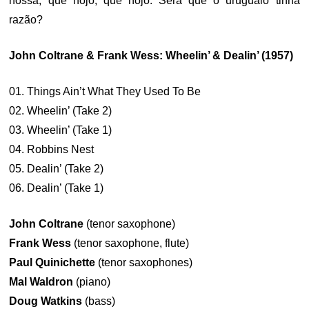
nossa, que nojo, que nojo. Será que o uruguaio tinha
razão?
John Coltrane & Frank Wess: Wheelin’ & Dealin’ (1957)
01. Things Ain’t What They Used To Be
02. Wheelin’ (Take 2)
03. Wheelin’ (Take 1)
04. Robbins Nest
05. Dealin’ (Take 2)
06. Dealin’ (Take 1)
John Coltrane
(tenor saxophone)
Frank Wess
(tenor saxophone, flute)
Paul Quinichette
(tenor saxophones)
Mal Waldron
(piano)
Doug Watkins
(bass)