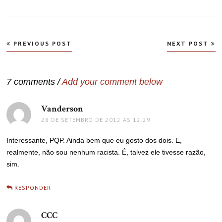
Navegação
PREVIOUS POST
NEXT POST
de
Post
7 comments /
Add your comment below
Vanderson
disse:
28 DE SETEMBRO DE 2012 ÀS 12:29
Interessante, PQP. Ainda bem que eu gosto dos dois. E,
realmente, não sou nenhum racista. É, talvez ele tivesse razão,
sim.
RESPONDER
CCC
disse: