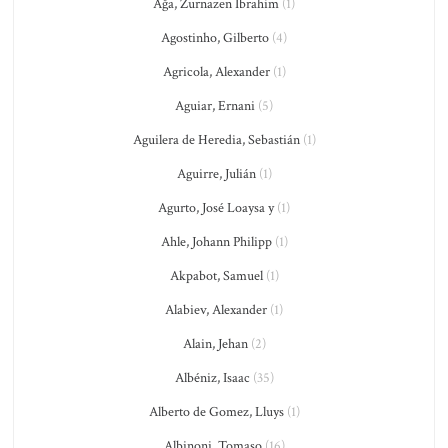
Ağa, Zurnazen Ibrahim
(1)
Agostinho, Gilberto
(4)
Agricola, Alexander
(1)
Aguiar, Ernani
(5)
Aguilera de Heredia, Sebastián
(1)
Aguirre, Julián
(1)
Agurto, José Loaysa y
(1)
Ahle, Johann Philipp
(1)
Akpabot, Samuel
(1)
Alabiev, Alexander
(1)
Alain, Jehan
(2)
Albéniz, Isaac
(35)
Alberto de Gomez, Lluys
(1)
Albinoni, Tomaso
(16)