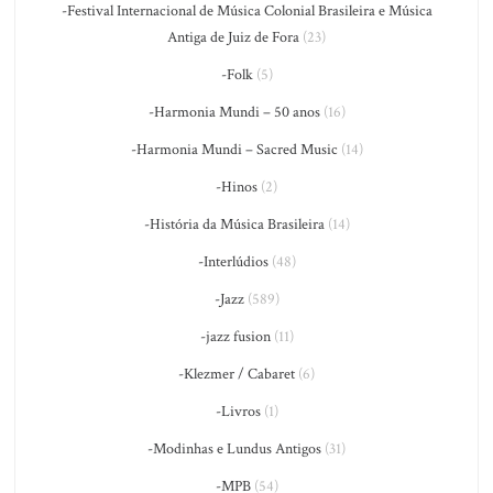
-Festival Internacional de Música Colonial Brasileira e Música
Antiga de Juiz de Fora
(23)
-Folk
(5)
-Harmonia Mundi – 50 anos
(16)
-Harmonia Mundi – Sacred Music
(14)
-Hinos
(2)
-História da Música Brasileira
(14)
-Interlúdios
(48)
-Jazz
(589)
-jazz fusion
(11)
-Klezmer / Cabaret
(6)
-Livros
(1)
-Modinhas e Lundus Antigos
(31)
-MPB
(54)