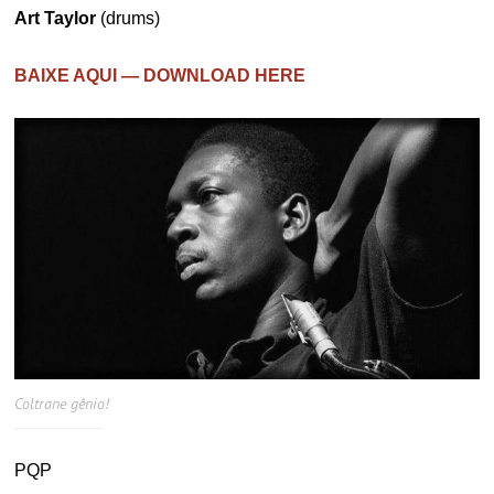
Art Taylor
(drums)
BAIXE AQUI — DOWNLOAD HERE
Coltrane gênio!
PQP