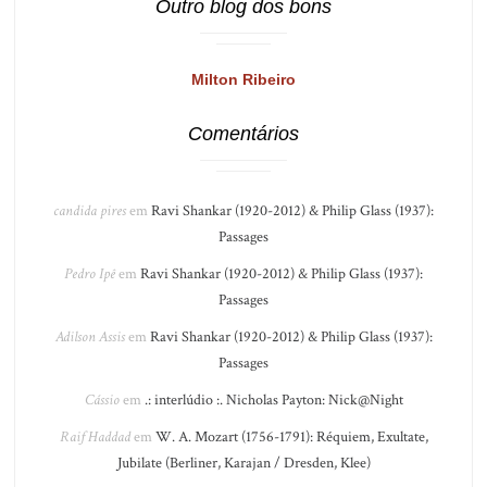
Outro blog dos bons
Milton Ribeiro
Comentários
candida pires
em
Ravi Shankar (1920-2012) & Philip Glass (1937):
Passages
Pedro Ipê
em
Ravi Shankar (1920-2012) & Philip Glass (1937):
Passages
Adilson Assis
em
Ravi Shankar (1920-2012) & Philip Glass (1937):
Passages
Cássio
em
.: interlúdio :. Nicholas Payton: Nick@Night
Raif Haddad
em
W. A. Mozart (1756-1791): Réquiem, Exultate,
Jubilate (Berliner, Karajan / Dresden, Klee)