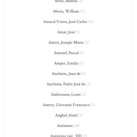
Alves, Mateus
(1)
Alwyn, William
(2)
Amaral Vieira, José Carlos
(13)
Amat, José
(1)
Amiot, Joseph-Marie
(3)
Amoyel, Pascal
(1)
Amper, Emilia
(1)
Anchieta, Juan de
(1)
Anchieta, Padre José de
(2)
Andriessen, Louis
(2)
Anerio, Giovanni Francesco
(1)
Anghel, Irinel
(1)
Anônimo
(38)
Anônimo (séc. XII)
(2)