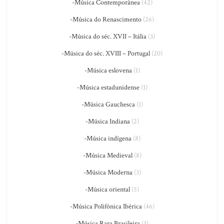
-Música Contemporânea
(42)
-Música do Renascimento
(26)
-Música do séc. XVII – Itália
(3)
-Música do séc. XVIII – Portugal
(20)
-Música eslovena
(1)
-Música estadunidense
(1)
-Música Gauchesca
(1)
-Música Indiana
(2)
-Música indígena
(8)
-Música Medieval
(8)
-Música Moderna
(3)
-Música oriental
(5)
-Música Polifônica Ibérica
(46)
-Música Rara Brasileira
(3)