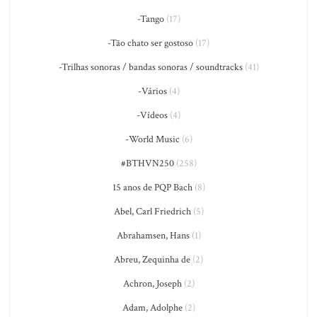
-Tango
(17)
-Tão chato ser gostoso
(17)
-Trilhas sonoras / bandas sonoras / soundtracks
(41)
-Vários
(4)
-Vídeos
(4)
-World Music
(6)
#BTHVN250
(258)
15 anos de PQP Bach
(8)
Abel, Carl Friedrich
(5)
Abrahamsen, Hans
(1)
Abreu, Zequinha de
(2)
Achron, Joseph
(2)
Adam, Adolphe
(2)