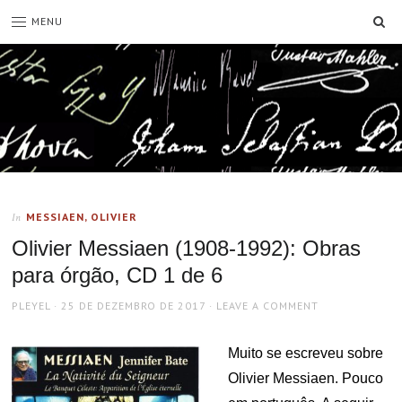
SE
MENU
MESSIAEN, OLIVIER
In
Olivier Messiaen (1908-1992): Obras
para órgão, CD 1 de 6
AUTHOR
POSTED
PLEYEL
25 DE DEZEMBRO DE 2017
LEAVE A COMMENT
ON
Muito se escreveu sobre
Olivier Messiaen. Pouco