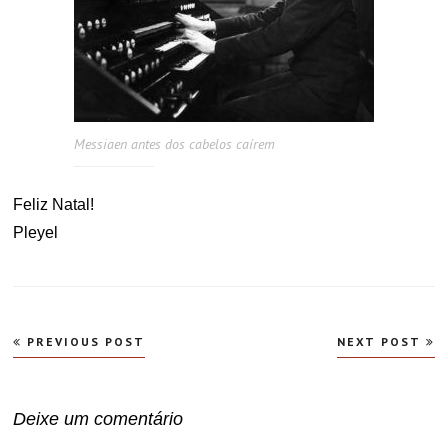
Messiaen antes dos cabelos caírem
Feliz Natal!
Pleyel
Navegação
PREVIOUS POST
NEXT POST
de
Post
Deixe um comentário