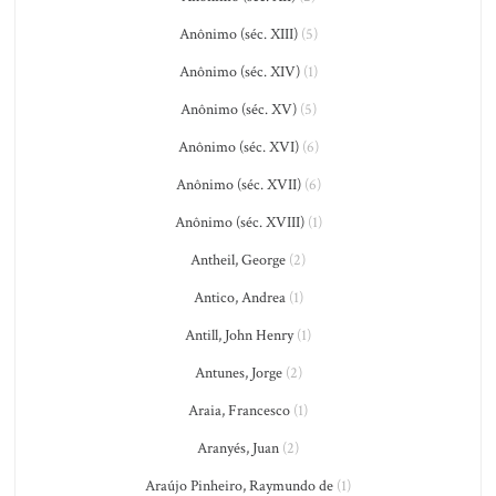
Anônimo (séc. XIII)
(5)
Anônimo (séc. XIV)
(1)
Anônimo (séc. XV)
(5)
Anônimo (séc. XVI)
(6)
Anônimo (séc. XVII)
(6)
Anônimo (séc. XVIII)
(1)
Antheil, George
(2)
Antico, Andrea
(1)
Antill, John Henry
(1)
Antunes, Jorge
(2)
Araia, Francesco
(1)
Aranyés, Juan
(2)
Araújo Pinheiro, Raymundo de
(1)