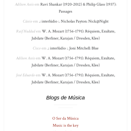
Adilson Assis
em
Ravi Shankar (1920-2012) & Philip Glass (1937):
Passages
Cássio
em
.: interlúdio :. Nicholas Payton: Nick@Night
Raif Haddad
em
W. A. Mozart (1756-1791): Réquiem, Exultate,
Jubilate (Berliner, Karajan / Dresden, Klee)
Cisco
em
.: interlúdio :. Joni Mitchell: Blue
Adilson Assis
em
W. A. Mozart (1756-1791): Réquiem, Exultate,
Jubilate (Berliner, Karajan / Dresden, Klee)
José Eduardo
em
W. A. Mozart (1756-1791): Réquiem, Exultate,
Jubilate (Berliner, Karajan / Dresden, Klee)
Blogs de Música
O Ser da Música
Music is the key