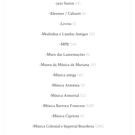
-jazz fusion
(11)
-Klezmer / Cabaret
(6)
-Livros
(1)
-Modinhas e Lundus Antigos
(31)
-MPB
(54)
-Muro das Lamentações
(1)
-Museu da Música de Mariana
(15)
-Música antiga
(16)
-Música Armênia
(3)
-Música Armorial
(12)
-Música Barroca Francesa
(120)
-Música Cipriota
(1)
-Música Colonial e Imperial Brasileira
(206)