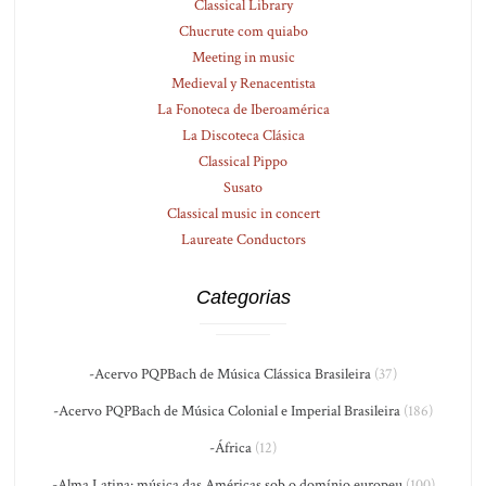
Classical Library
Chucrute com quiabo
Meeting in music
Medieval y Renacentista
La Fonoteca de Iberoamérica
La Discoteca Clásica
Classical Pippo
Susato
Classical music in concert
Laureate Conductors
Categorias
-Acervo PQPBach de Música Clássica Brasileira
(37)
-Acervo PQPBach de Música Colonial e Imperial Brasileira
(186)
-África
(12)
-Alma Latina: música das Américas sob o domínio europeu
(100)