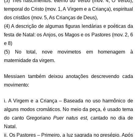
(3) Três nascimentos: eterno do Verbo (mov. 4, O Verbo),
temporal do Cristo (mov. 1, A Virgem e a Criança), espiritual
dos cristãos (mov. 5, As Crianças de Deus),
(4) A descrição de algumas figuras lendárias e poéticas da
festa de Natal: os Anjos, os Magos e os Pastores (mov. 2, 6
e 8)
(5) No total, nove movimetos em homenagem à
maternidade da virgem.
Messiaen também deixou anotações descrevendo cada
movimento:
i. A Virgem e a Criança – Baseada no uso harmônico de
alguns modos cromáticos. No meio da peça, é usado tema
do canto Gregoriano
Puer natus est
, cantado no dia de
Natal.
ii. Os Pastores – Primeiro, a luz sagrada no presépio. Após