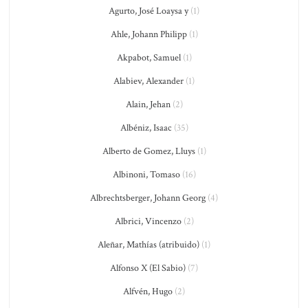
Agurto, José Loaysa y
(1)
Ahle, Johann Philipp
(1)
Akpabot, Samuel
(1)
Alabiev, Alexander
(1)
Alain, Jehan
(2)
Albéniz, Isaac
(35)
Alberto de Gomez, Lluys
(1)
Albinoni, Tomaso
(16)
Albrechtsberger, Johann Georg
(4)
Albrici, Vincenzo
(2)
Aleñar, Mathías (atribuido)
(1)
Alfonso X (El Sabio)
(7)
Alfvén, Hugo
(2)