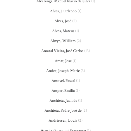
Alvarenga, Manuel Inácio da Silva
(1)
Alves, J. Orlando
(1)
Alves, José
(5)
Alves, Mateus
(1)
Alwyn, William
(2)
Amaral Vieira, José Carlos
(13)
Amat, José
(1)
Amiot, Joseph-Marie
(3)
Amoyel, Pascal
(1)
Amper, Emilia
(1)
Anchieta, Juan de
(1)
Anchieta, Padre José de
(2)
Andriessen, Louis
(2)
Anerio, Giovanni Francesco
(1)