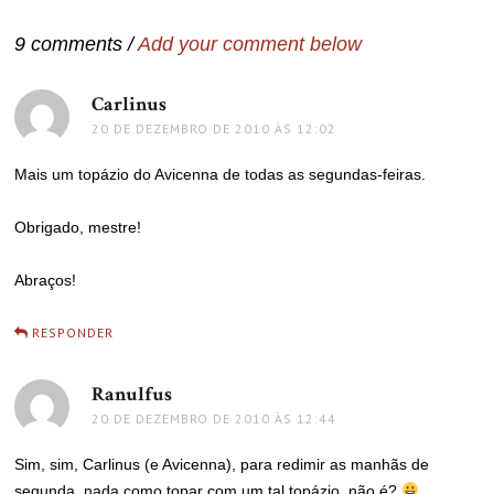
Post
9 comments /
Add your comment below
Carlinus
disse:
20 DE DEZEMBRO DE 2010 ÀS 12:02
Mais um topázio do Avicenna de todas as segundas-feiras.
Obrigado, mestre!
Abraços!
RESPONDER
Ranulfus
disse:
20 DE DEZEMBRO DE 2010 ÀS 12:44
Sim, sim, Carlinus (e Avicenna), para redimir as manhãs de
segunda, nada como topar com um tal topázio, não é?