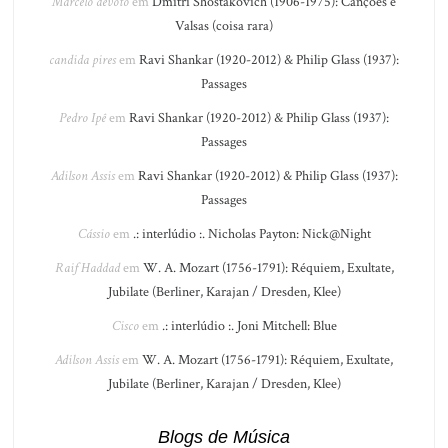
Marcelo devoto
em
Dmitri Shostakovich (1906-1975): Canções e
Valsas (coisa rara)
candida pires
em
Ravi Shankar (1920-2012) & Philip Glass (1937):
Passages
Pedro Ipê
em
Ravi Shankar (1920-2012) & Philip Glass (1937):
Passages
Adilson Assis
em
Ravi Shankar (1920-2012) & Philip Glass (1937):
Passages
Cássio
em
.: interlúdio :. Nicholas Payton: Nick@Night
Raif Haddad
em
W. A. Mozart (1756-1791): Réquiem, Exultate,
Jubilate (Berliner, Karajan / Dresden, Klee)
Cisco
em
.: interlúdio :. Joni Mitchell: Blue
Adilson Assis
em
W. A. Mozart (1756-1791): Réquiem, Exultate,
Jubilate (Berliner, Karajan / Dresden, Klee)
Blogs de Música