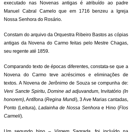
executado nas Novenas antigas é atribuído ao padre
Manuel Cabral Camelo que em 1716 benzeu a Igreja
Nossa Senhora do Rosário.
Constam do arquivo da Orquestra Ribeiro Bastos as cópias
antigas da Novena do Carmo feitas pelo Mestre Chagas,
seu regente até 1859.
Comparando texto de épocas diferentes, constata-se que a
Novena do Carmo teve acréscimos e eliminações de
textos. A Novena de Jerônimo de Souza se compunha de:
Veni Sancte Spiritu
,
Domine ad adjuvandum
, Invitatório
(In
honorem)
, Antífona (
Regina Mundi
), 3 Ave Marias cantadas,
Ponto (Leitura),
Ladainha de Nossa Senhora
e Hino (
Flos
Carmeli
).
Um segundo hino –
Virgem Sagrada
, foi incluído na