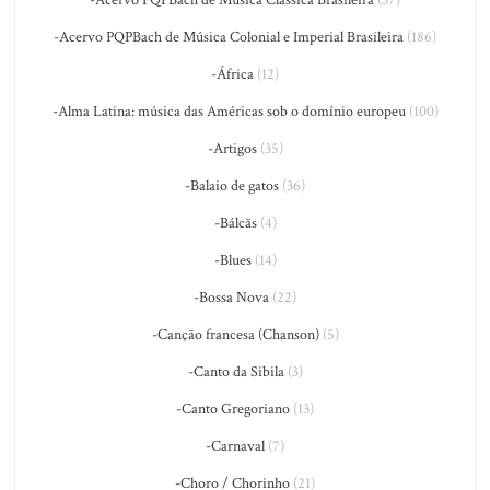
-Acervo PQPBach de Música Clássica Brasileira
(37)
-Acervo PQPBach de Música Colonial e Imperial Brasileira
(186)
-África
(12)
-Alma Latina: música das Américas sob o domínio europeu
(100)
-Artigos
(35)
-Balaio de gatos
(36)
-Bálcãs
(4)
-Blues
(14)
-Bossa Nova
(22)
-Canção francesa (Chanson)
(5)
-Canto da Sibila
(3)
-Canto Gregoriano
(13)
-Carnaval
(7)
-Choro / Chorinho
(21)