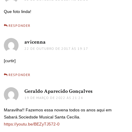
Que foto linda!
RESPONDER
avicenna
disse:
22 DE OUTUBRO DE 2017 ÀS 19:17
[curtir]
RESPONDER
Geraldo Aparecido Gonçalves
disse:
19 DE MARÇO DE 2022 ÀS 21:24
Maravilha!! Fazemos essa novena todos os anos aqui em
Sabará.Sociedsde Musical Santa Cecília.
https://youtu.be/BEZyTJ572-0