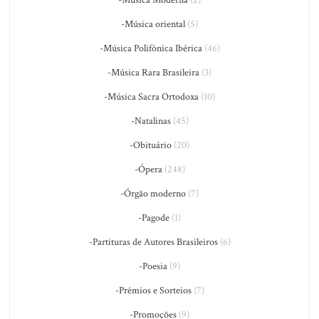
-Música Moderna
(2)
-Música oriental
(5)
-Música Polifônica Ibérica
(46)
-Música Rara Brasileira
(3)
-Música Sacra Ortodoxa
(10)
-Natalinas
(45)
-Obituário
(20)
-Ópera
(248)
-Órgão moderno
(7)
-Pagode
(1)
-Partituras de Autores Brasileiros
(6)
-Poesia
(9)
-Prêmios e Sorteios
(7)
-Promoções
(9)