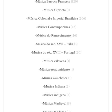
-Música Barroca Francesa
(120)
-Música Cipriota
(1)
-Música Colonial e Imperial Brasileira
(206)
-Música Contemporânea
(42)
-Música do Renascimento
(26)
-Música do séc. XVII – Itália
(3)
-Música do séc. XVIII – Portugal
(20)
-Música eslovena
(1)
-Música estadunidense
(1)
-Música Gauchesca
(1)
-Música Indiana
(2)
-Música indígena
(8)
-Música Medieval
(8)