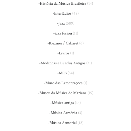
-História da Música Brasileira
(14)
-Interlúdios
(48)
-Jazz
(589)
-jazz fusion
(11)
-Klezmer / Cabaret
(6)
-Livros
(1)
-Modinhas e Lundus Antigos
(31)
-MPB
(54)
-Muro das Lamentações
(1)
-Museu da Música de Mariana
(15)
-Música antiga
(16)
-Música Armênia
(3)
-Música Armorial
(12)