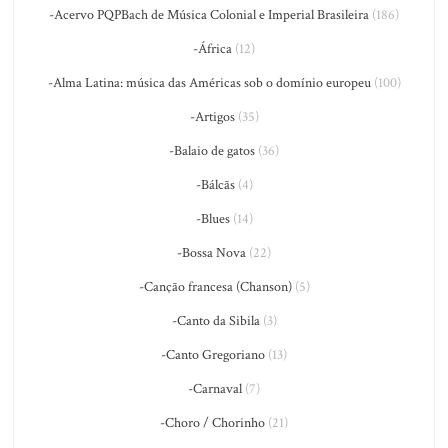
-Acervo PQPBach de Música Colonial e Imperial Brasileira
(186)
-África
(12)
-Alma Latina: música das Américas sob o domínio europeu
(100)
-Artigos
(35)
-Balaio de gatos
(36)
-Bálcãs
(4)
-Blues
(14)
-Bossa Nova
(22)
-Canção francesa (Chanson)
(5)
-Canto da Sibila
(3)
-Canto Gregoriano
(13)
-Carnaval
(7)
-Choro / Chorinho
(21)