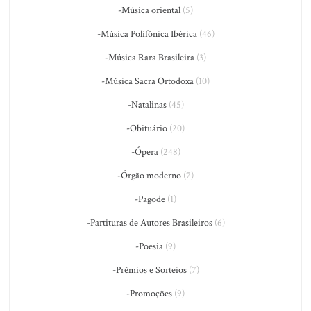
-Música oriental
(5)
-Música Polifônica Ibérica
(46)
-Música Rara Brasileira
(3)
-Música Sacra Ortodoxa
(10)
-Natalinas
(45)
-Obituário
(20)
-Ópera
(248)
-Órgão moderno
(7)
-Pagode
(1)
-Partituras de Autores Brasileiros
(6)
-Poesia
(9)
-Prêmios e Sorteios
(7)
-Promoções
(9)