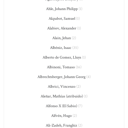
Ahle, Johann Philipp
(1)
Akpabot, Samuel
(1)
Alabiev, Alexander
(1)
Alain, Jehan
(2)
Albéniz, Isaac
(35)
Alberto de Gomez, Lluys
(1)
Albinoni, Tomaso
(16)
Albrechtsberger, Johann Georg
(4)
Albrici, Vincenzo
(2)
Aleñar, Mathías (atribuido)
(1)
Alfonso X (El Sabio)
(7)
Alfvén, Hugo
(2)
Ali-Zadeh, Franghiz
(2)