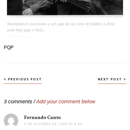
Shostakovich assistindo a um jogo de seu time de futebol, o Zenit,
onde hoje joga o Hulk…
PQP
Navegação
PREVIOUS POST
NEXT POST
de
Post
3 comments /
Add your comment below
Fernando Canto
disse:
9 DE OUTUBRO DE 2009 ÀS 9:46