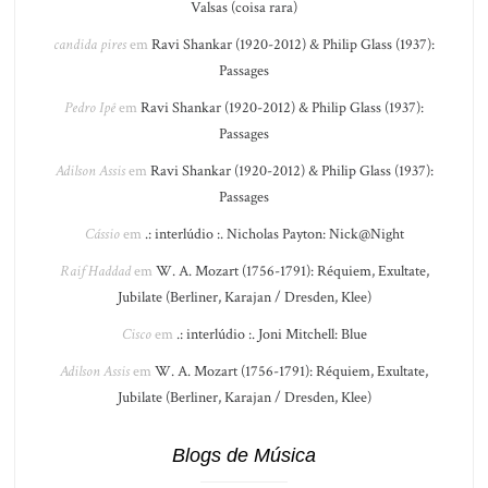
Valsas (coisa rara)
candida pires
em
Ravi Shankar (1920-2012) & Philip Glass (1937):
Passages
Pedro Ipê
em
Ravi Shankar (1920-2012) & Philip Glass (1937):
Passages
Adilson Assis
em
Ravi Shankar (1920-2012) & Philip Glass (1937):
Passages
Cássio
em
.: interlúdio :. Nicholas Payton: Nick@Night
Raif Haddad
em
W. A. Mozart (1756-1791): Réquiem, Exultate,
Jubilate (Berliner, Karajan / Dresden, Klee)
Cisco
em
.: interlúdio :. Joni Mitchell: Blue
Adilson Assis
em
W. A. Mozart (1756-1791): Réquiem, Exultate,
Jubilate (Berliner, Karajan / Dresden, Klee)
Blogs de Música