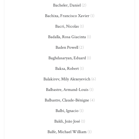
Bacheler, Daniel
(2)
Bachixa, Francisco Xavier
(1)
Bacri, Nicolas
(1)
Badalla, Rosa Giacinta
(1)
Baden Powell
(2)
Baghdasaryan, Eduard
(1)
Baksa, Robert
(1)
Balakirev, Mily Alexeyevich
(6)
Balbastre, Armand-Louis
(1)
Balbastre, Claude-Bénigne
(4)
Balbi, Ignacio
(1)
Baldi, João José
(1)
Balfe, Michael William
(1)