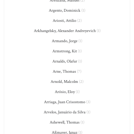
Arenzana, Manuel
(2)
Argento, Dominick
(1)
Ariosti, Attilio
(2)
Arkhangelsky, Alexander Andreyevich
(1)
Armando, Jorge
(1)
Armstrong, Kit
(1)
Arnalds, Olafur
(1)
Arne, Thomas
(7)
Arnold, Malcolm
(2)
Arósio, Eloy
(1)
Arriaga, Juan Crisostomo
(3)
Arvelos, Januário da Silva
(1)
Ashewell, Thomas
(1)
Aßmayer, Ignaz
(1)