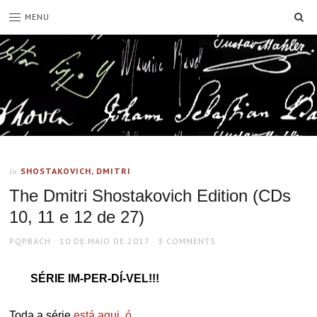
SE
MENU
SHOSTAKOVICH, DMITRI
In
The Dmitri Shostakovich Edition (CDs
10, 11 e 12 de 27)
AUTHOR
POSTED
PQPBACH
10 DE MAIO DE 2017
3 COMMENTS
ON
SÉRIE IM-PER-DÍ-VEL!!!
Toda a série
está aqui, ó
.