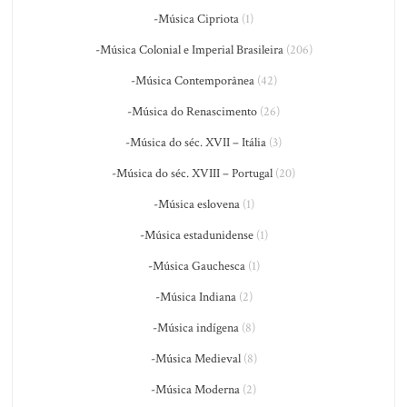
-Música Cipriota
(1)
-Música Colonial e Imperial Brasileira
(206)
-Música Contemporânea
(42)
-Música do Renascimento
(26)
-Música do séc. XVII – Itália
(3)
-Música do séc. XVIII – Portugal
(20)
-Música eslovena
(1)
-Música estadunidense
(1)
-Música Gauchesca
(1)
-Música Indiana
(2)
-Música indígena
(8)
-Música Medieval
(8)
-Música Moderna
(2)