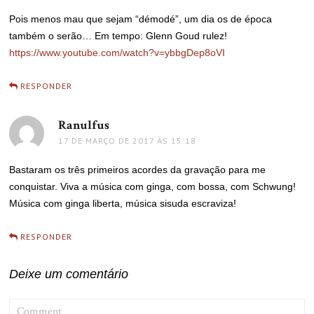
Pois menos mau que sejam “démodé”, um dia os de época
também o serão… Em tempo: Glenn Goud rulez!
https://www.youtube.com/watch?v=ybbgDep8oVI
RESPONDER
Ranulfus
disse:
17 DE MARÇO DE 2017 ÀS 15:18
Bastaram os três primeiros acordes da gravação para me
conquistar. Viva a música com ginga, com bossa, com Schwung!
Música com ginga liberta, música sisuda escraviza!
RESPONDER
Deixe um comentário
COMMENT