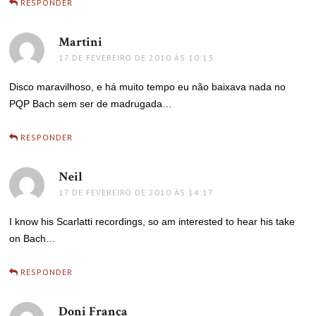
RESPONDER
Martini
disse:
17 DE FEVEREIRO DE 2010 ÀS 10:13
Disco maravilhoso, e há muito tempo eu não baixava nada no
PQP Bach sem ser de madrugada…
RESPONDER
Neil
disse:
17 DE FEVEREIRO DE 2010 ÀS 14:17
I know his Scarlatti recordings, so am interested to hear his take
on Bach…
RESPONDER
Doni França
disse: