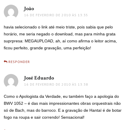
João
disse:
16 DE FEVEREIRO DE 2010 ÀS 13:35
havia selecionado o link até meio triste, pois sabia que pelo
horário, me seria negado o download, mas para minha grata
suprpresa: MEGAUPLOAD, ah, aí como afirma o leitor acima,
ficou perfeito, grande gravação, uma perfeição!
RESPONDER
José Eduardo
disse:
16 DE FEVEREIRO DE 2010 ÀS 13:38
Como o Apologista da Verdade, eu também faço a apologia do
BWV 1052 – é das mais impressionantes obras orquestrais não
só de Bach, mas do barroco. E a gravação de Hantaï é de botar
fogo na roupa e sair correndo! Sensacional!