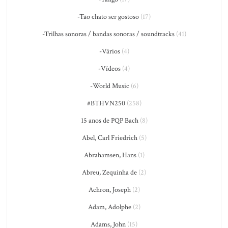
-Tão chato ser gostoso
(17)
-Trilhas sonoras / bandas sonoras / soundtracks
(41)
-Vários
(4)
-Vídeos
(4)
-World Music
(6)
#BTHVN250
(258)
15 anos de PQP Bach
(8)
Abel, Carl Friedrich
(5)
Abrahamsen, Hans
(1)
Abreu, Zequinha de
(2)
Achron, Joseph
(2)
Adam, Adolphe
(2)
Adams, John
(15)