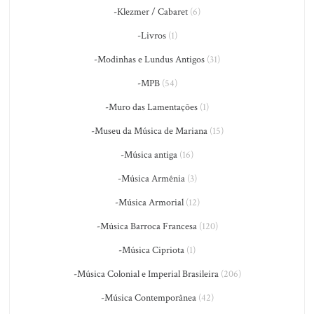
-Klezmer / Cabaret
(6)
-Livros
(1)
-Modinhas e Lundus Antigos
(31)
-MPB
(54)
-Muro das Lamentações
(1)
-Museu da Música de Mariana
(15)
-Música antiga
(16)
-Música Armênia
(3)
-Música Armorial
(12)
-Música Barroca Francesa
(120)
-Música Cipriota
(1)
-Música Colonial e Imperial Brasileira
(206)
-Música Contemporânea
(42)