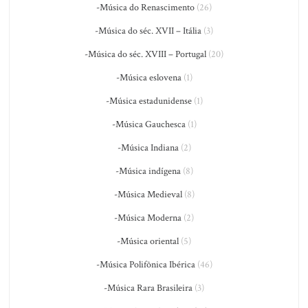
-Música do Renascimento
(26)
-Música do séc. XVII – Itália
(3)
-Música do séc. XVIII – Portugal
(20)
-Música eslovena
(1)
-Música estadunidense
(1)
-Música Gauchesca
(1)
-Música Indiana
(2)
-Música indígena
(8)
-Música Medieval
(8)
-Música Moderna
(2)
-Música oriental
(5)
-Música Polifônica Ibérica
(46)
-Música Rara Brasileira
(3)