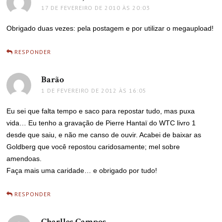
17 DE FEVEREIRO DE 2010 ÀS 20:03
Obrigado duas vezes: pela postagem e por utilizar o megaupload!
RESPONDER
Barão
disse:
1 DE FEVEREIRO DE 2012 ÀS 16:05
Eu sei que falta tempo e saco para repostar tudo, mas puxa
vida… Eu tenho a gravação de Pierre Hantaï do WTC livro 1
desde que saiu, e não me canso de ouvir. Acabei de baixar as
Goldberg que você repostou caridosamente; mel sobre
amendoas.
Faça mais uma caridade… e obrigado por tudo!
RESPONDER
Charlles Campos
disse: