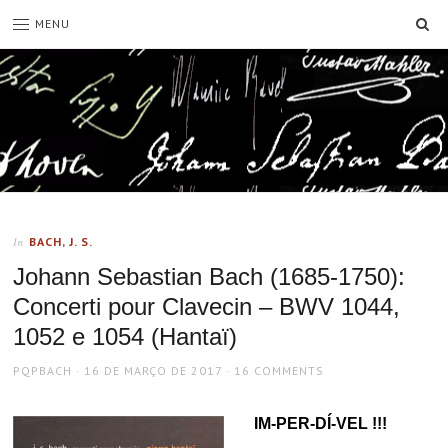
SE
MENU
BACH, J. S.
In
Johann Sebastian Bach (1685-1750):
Concerti pour Clavecin – BWV 1044,
1052 e 1054 (Hantaï)
AUTHOR
POSTED
PQPBACH
16 DE MARÇO DE 2017
16 COMMENTS
ON
IM-PER-DÍ-VEL !!!