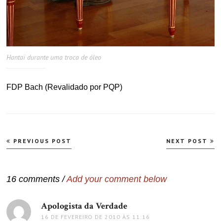
Hantaï durante uma troca de óleo
FDP Bach (Revalidado por PQP)
Navegação
PREVIOUS POST
NEXT POST
de
Post
16 comments /
Add your comment below
Apologista da Verdade
disse:
16 DE FEVEREIRO DE 2010 ÀS 11:16