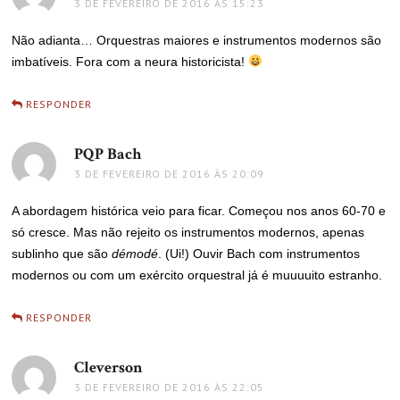
3 DE FEVEREIRO DE 2016 ÀS 15:23
Não adianta… Orquestras maiores e instrumentos modernos são
imbatíveis. Fora com a neura historicista!
RESPONDER
PQP Bach
disse:
3 DE FEVEREIRO DE 2016 ÀS 20:09
A abordagem histórica veio para ficar. Começou nos anos 60-70 e
só cresce. Mas não rejeito os instrumentos modernos, apenas
sublinho que são
démodé
. (Ui!) Ouvir Bach com instrumentos
modernos ou com um exército orquestral já é muuuuito estranho.
RESPONDER
Cleverson
disse:
3 DE FEVEREIRO DE 2016 ÀS 22:05