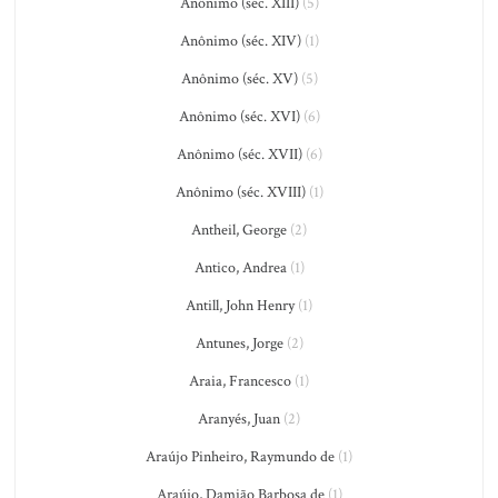
Anônimo (séc. XIII)
(5)
Anônimo (séc. XIV)
(1)
Anônimo (séc. XV)
(5)
Anônimo (séc. XVI)
(6)
Anônimo (séc. XVII)
(6)
Anônimo (séc. XVIII)
(1)
Antheil, George
(2)
Antico, Andrea
(1)
Antill, John Henry
(1)
Antunes, Jorge
(2)
Araia, Francesco
(1)
Aranyés, Juan
(2)
Araújo Pinheiro, Raymundo de
(1)
Araújo, Damião Barbosa de
(1)