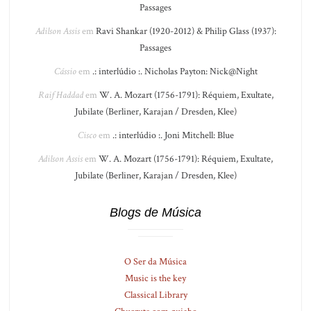
Passages
Adilson Assis
em
Ravi Shankar (1920-2012) & Philip Glass (1937):
Passages
Cássio
em
.: interlúdio :. Nicholas Payton: Nick@Night
Raif Haddad
em
W. A. Mozart (1756-1791): Réquiem, Exultate,
Jubilate (Berliner, Karajan / Dresden, Klee)
Cisco
em
.: interlúdio :. Joni Mitchell: Blue
Adilson Assis
em
W. A. Mozart (1756-1791): Réquiem, Exultate,
Jubilate (Berliner, Karajan / Dresden, Klee)
Blogs de Música
O Ser da Música
Music is the key
Classical Library