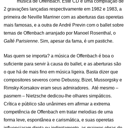
música de Offenbach. Este CD é uma compilação de
2 gravações lançadas respectivamente em 1982 e 1983, a
primeira de Neville Marriner com as aberturas das operetas
mais famosas, e a outra de André Previn com o ballet sobre
temas de Offenbach arranjado por Manoel Rosenthal, o
Gaîté Parisienne
. Sim, apesar da fama, é um pastiche.
Mas quem se importa? a música de Offenbach é boa o
suficiente para servir à causa do ballet, e as aberturas são
o que há de mais fino em música ligeira. Basta dizer que
compositores severos como Debussy, Bizet, Mussorgsky e
Rimsky-Korsakov eram seus admiradores. Até mesmo –
pasmem – Nietzsche dedicou-lhe olhares simpáticos.
Crítica e público são unânimes em afirmar a extrema
competência de Offenbach em tratar melodias de uma
forma leve, espontânea e carismática, e suas operetas
influenciaram direta ou indiretamente, as maiores obras do