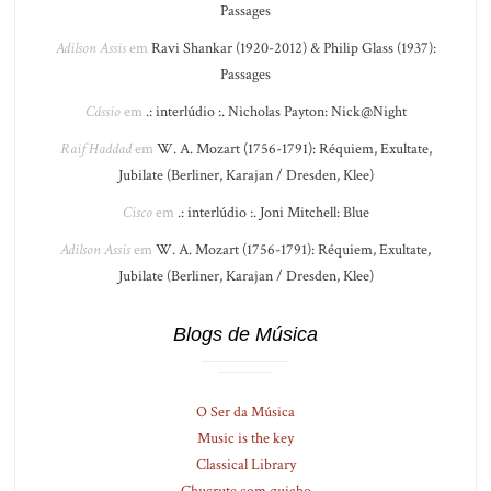
Passages
Adilson Assis
em
Ravi Shankar (1920-2012) & Philip Glass (1937):
Passages
Cássio
em
.: interlúdio :. Nicholas Payton: Nick@Night
Raif Haddad
em
W. A. Mozart (1756-1791): Réquiem, Exultate,
Jubilate (Berliner, Karajan / Dresden, Klee)
Cisco
em
.: interlúdio :. Joni Mitchell: Blue
Adilson Assis
em
W. A. Mozart (1756-1791): Réquiem, Exultate,
Jubilate (Berliner, Karajan / Dresden, Klee)
Blogs de Música
O Ser da Música
Music is the key
Classical Library