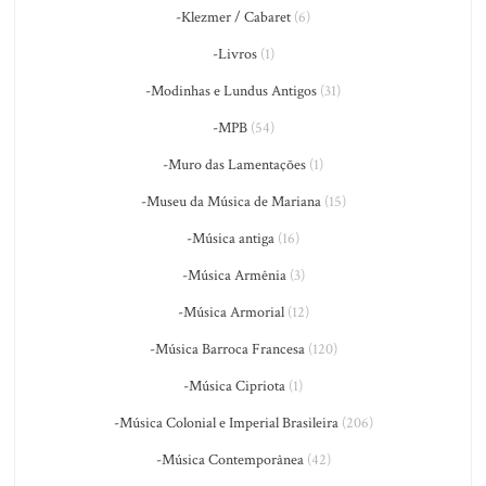
-Klezmer / Cabaret
(6)
-Livros
(1)
-Modinhas e Lundus Antigos
(31)
-MPB
(54)
-Muro das Lamentações
(1)
-Museu da Música de Mariana
(15)
-Música antiga
(16)
-Música Armênia
(3)
-Música Armorial
(12)
-Música Barroca Francesa
(120)
-Música Cipriota
(1)
-Música Colonial e Imperial Brasileira
(206)
-Música Contemporânea
(42)