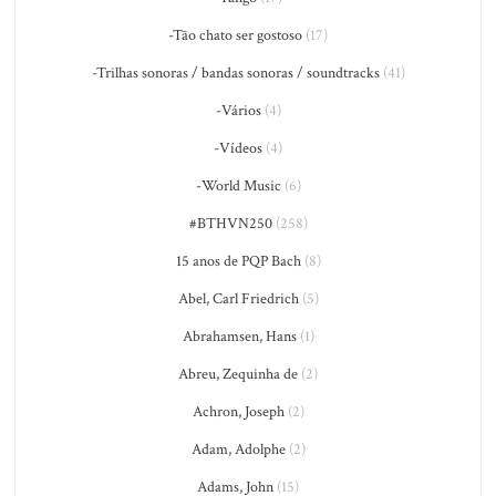
-Tão chato ser gostoso
(17)
-Trilhas sonoras / bandas sonoras / soundtracks
(41)
-Vários
(4)
-Vídeos
(4)
-World Music
(6)
#BTHVN250
(258)
15 anos de PQP Bach
(8)
Abel, Carl Friedrich
(5)
Abrahamsen, Hans
(1)
Abreu, Zequinha de
(2)
Achron, Joseph
(2)
Adam, Adolphe
(2)
Adams, John
(15)