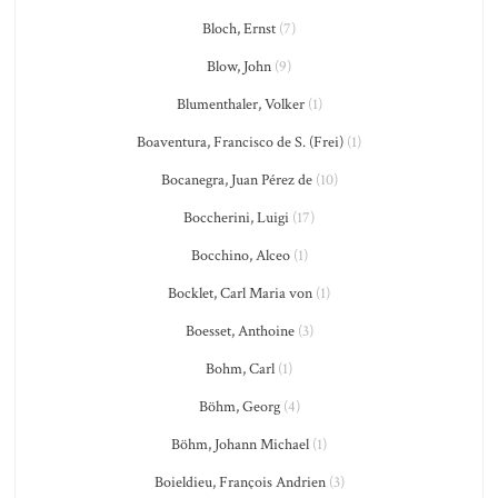
Bloch, Ernst
(7)
Blow, John
(9)
Blumenthaler, Volker
(1)
Boaventura, Francisco de S. (Frei)
(1)
Bocanegra, Juan Pérez de
(10)
Boccherini, Luigi
(17)
Bocchino, Alceo
(1)
Bocklet, Carl Maria von
(1)
Boesset, Anthoine
(3)
Bohm, Carl
(1)
Böhm, Georg
(4)
Böhm, Johann Michael
(1)
Boieldieu, François Andrien
(3)