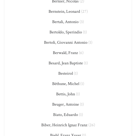
Bernier, Nicolas
(2)
Bernstein, Leonard
(27)
Bertali, Antonio
(3)
Bertoldo, Sperindio
(1)
Bertoli, Giovanni Antonio
(1)
Berwald, Franz
(6)
Besard, Jean Baptiste
(1)
Besteirol
(1)
Béthune, Michel
(1)
Bettis, John
(1)
Beuger, Antoine
(1)
Biato, Eduardo
(1)
Biber, Heinrich Ignaz Franz
(26)
Biebl, Franz Xaver
(1)