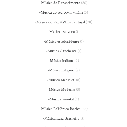
-Música do Renascimento
(26)
-Música do séc. XVII – Itália
(3)
-Música do séc. XVIII – Portugal
(20)
-Música eslovena
(1)
-Música estadunidense
(1)
-Música Gauchesca
(1)
-Música Indiana
(2)
-Música indígena
(8)
-Música Medieval
(8)
-Música Moderna
(3)
-Música oriental
(5)
-Música Polifônica Ibérica
(46)
-Música Rara Brasileira
(3)