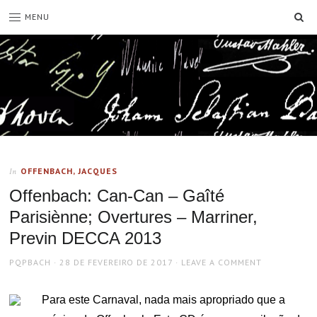
SE
MENU
OFFENBACH, JACQUES
In
Offenbach: Can-Can – Gaîté
Parisiènne; Overtures – Marriner,
Previn DECCA 2013
AUTHOR
POSTED
PQPBACH
28 DE FEVEREIRO DE 2017
LEAVE A COMMENT
ON
Para este Carnaval, nada mais apropriado que a