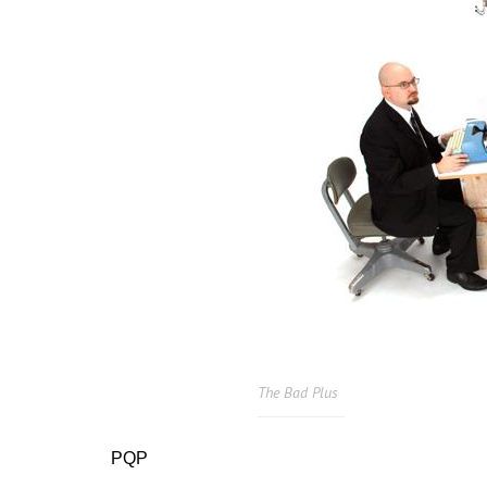
The Bad Plus
PQP