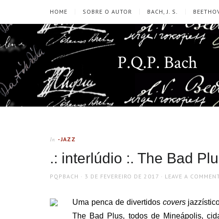
HOME
SOBRE O AUTOR
BACH, J. S.
BEETHOV
P.Q.P. Bach
-JAZZ
In
.: interlúdio :. The Bad Pl
AUTHOR
POSTED
PQPBACH
3 DE FEVEREIRO DE 2017
LEAVE A COMMEN
ON
Uma penca de divertidos
covers
jazzístic
The Bad Plus, todos de Mineápolis, ci