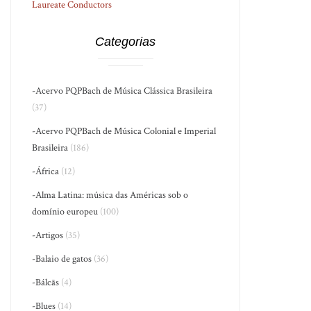
Laureate Conductors
Categorias
-Acervo PQPBach de Música Clássica Brasileira
(37)
-Acervo PQPBach de Música Colonial e Imperial
Brasileira
(186)
-África
(12)
-Alma Latina: música das Américas sob o
domínio europeu
(100)
-Artigos
(35)
-Balaio de gatos
(36)
-Bálcãs
(4)
-Blues
(14)