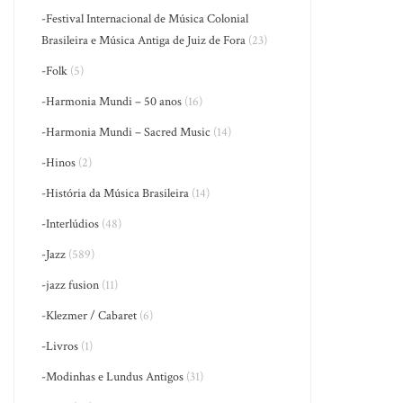
-Festival Internacional de Música Colonial
Brasileira e Música Antiga de Juiz de Fora
(23)
-Folk
(5)
-Harmonia Mundi – 50 anos
(16)
-Harmonia Mundi – Sacred Music
(14)
-Hinos
(2)
-História da Música Brasileira
(14)
-Interlúdios
(48)
-Jazz
(589)
-jazz fusion
(11)
-Klezmer / Cabaret
(6)
-Livros
(1)
-Modinhas e Lundus Antigos
(31)