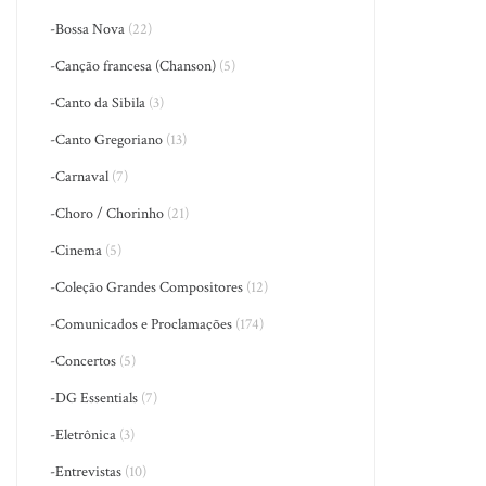
-Bossa Nova
(22)
-Canção francesa (Chanson)
(5)
-Canto da Sibila
(3)
-Canto Gregoriano
(13)
-Carnaval
(7)
-Choro / Chorinho
(21)
-Cinema
(5)
-Coleção Grandes Compositores
(12)
-Comunicados e Proclamações
(174)
-Concertos
(5)
-DG Essentials
(7)
-Eletrônica
(3)
-Entrevistas
(10)