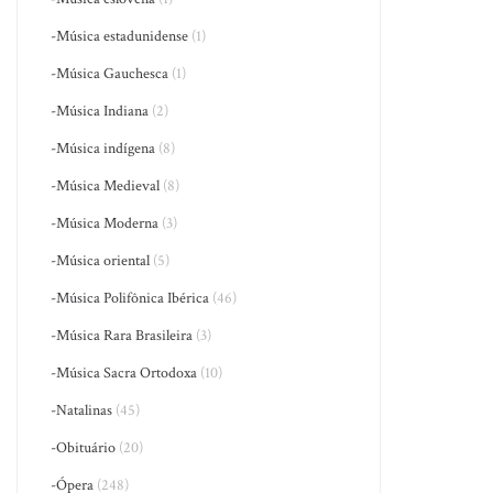
-Música estadunidense
(1)
-Música Gauchesca
(1)
-Música Indiana
(2)
-Música indígena
(8)
-Música Medieval
(8)
-Música Moderna
(3)
-Música oriental
(5)
-Música Polifônica Ibérica
(46)
-Música Rara Brasileira
(3)
-Música Sacra Ortodoxa
(10)
-Natalinas
(45)
-Obituário
(20)
-Ópera
(248)