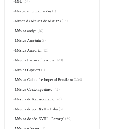
-MPB
(54)
-Muro das Lamentações
(1)
-Museu da Música de Mariana
(15)
-Música antiga
(16)
-Música Armênia
(3)
-Música Armorial
(12)
-Música Barroca Francesa
(120)
-Música Cipriota
(1)
-Música Colonial e Imperial Brasileira
(206)
-Música Contemporânea
(42)
-Música do Renascimento
(26)
-Música do séc. XVII – Itália
(3)
-Música do séc. XVIII – Portugal
(20)
-Música eslovena
(1)