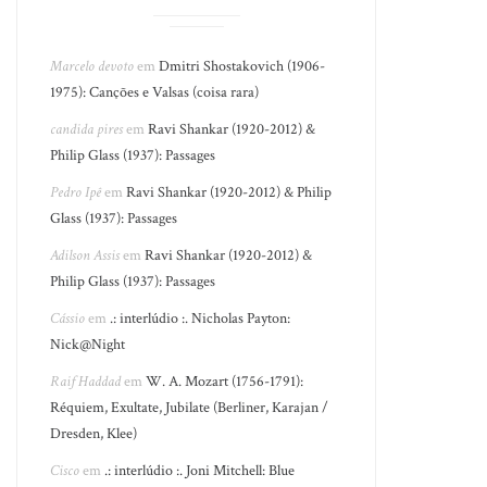
Marcelo devoto
em
Dmitri Shostakovich (1906-
1975): Canções e Valsas (coisa rara)
candida pires
em
Ravi Shankar (1920-2012) &
Philip Glass (1937): Passages
Pedro Ipê
em
Ravi Shankar (1920-2012) & Philip
Glass (1937): Passages
Adilson Assis
em
Ravi Shankar (1920-2012) &
Philip Glass (1937): Passages
Cássio
em
.: interlúdio :. Nicholas Payton:
Nick@Night
Raif Haddad
em
W. A. Mozart (1756-1791):
Réquiem, Exultate, Jubilate (Berliner, Karajan /
Dresden, Klee)
Cisco
em
.: interlúdio :. Joni Mitchell: Blue