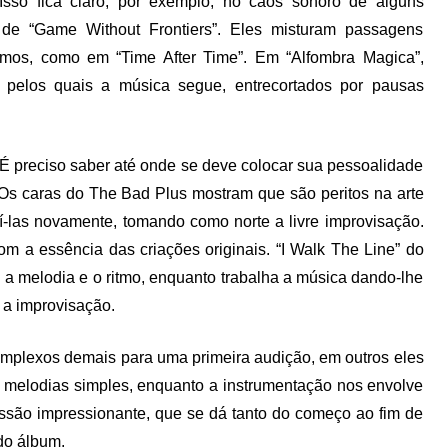
sso fica claro, por exemplo, no caos sonoro de alguns
de “Game Without Frontiers”. Eles misturam passagens
mos, como em “Time After Time”. Em “Alfombra Magica”,
s pelos quais a música segue, entrecortados por pausas
 É preciso saber até onde se deve colocar sua pessoalidade
. Os caras do The Bad Plus mostram que são peritos na arte
uí-las novamente, tomando como norte a livre improvisação.
 a essência das criações originais. “I Walk The Line” do
a melodia e o ritmo, enquanto trabalha a música dando-lhe
a improvisação.
mplexos demais para uma primeira audição, em outros eles
 melodias simples, enquanto a instrumentação nos envolve
essão impressionante, que se dá tanto do começo ao fim de
 do álbum.