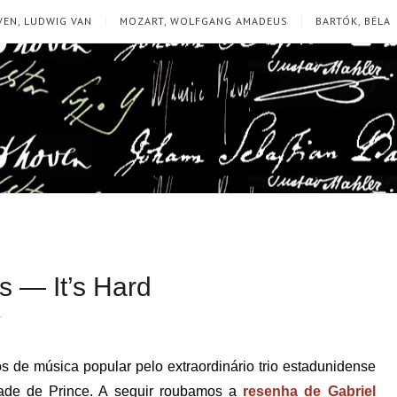
EN, LUDWIG VAN
MOZART, WOLFGANG AMADEUS
BARTÓK, BÉLA
us — It’s Hard
T
os de música popular pelo extraordinário trio estadunidense
dade de Prince. A seguir roubamos a
resenha de Gabriel