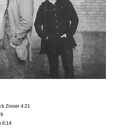
ck Zinner 4:21
19
n 6:14