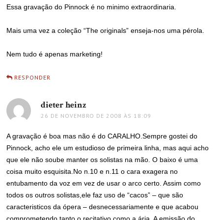
Essa gravação do Pinnock é no minimo extraordinaria.
Mais uma vez a coleção “The originals” enseja-nos uma pérola.
Nem tudo é apenas marketing!
RESPONDER
dieter heinz
disse:
26 DE NOVEMBRO DE 2008 ÀS 18:09
A gravação é boa mas não é do CARALHO.Sempre gostei do
Pinnock, acho ele um estudioso de primeira linha, mas aqui acho
que ele não soube manter os solistas na mão. O baixo é uma
coisa muito esquisita.No n.10 e n.11 o cara exagera no
entubamento da voz em vez de usar o arco certo. Assim como
todos os outros solistas,ele faz uso de “cacos” – que são
caracteristicos da ópera – desnecessariamente e que acabou
comprometendo tanto o recitativo como a ária. A emissão do