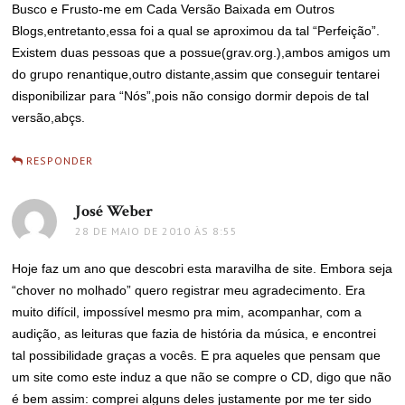
Busco e Frusto-me em Cada Versão Baixada em Outros
Blogs,entretanto,essa foi a qual se aproximou da tal “Perfeição”.
Existem duas pessoas que a possue(grav.org.),ambos amigos um
do grupo renantique,outro distante,assim que conseguir tentarei
disponibilizar para “Nós”,pois não consigo dormir depois de tal
versão,abçs.
RESPONDER
José Weber
disse:
28 DE MAIO DE 2010 ÀS 8:55
Hoje faz um ano que descobri esta maravilha de site. Embora seja
“chover no molhado” quero registrar meu agradecimento. Era
muito difícil, impossível mesmo pra mim, acompanhar, com a
audição, as leituras que fazia de história da música, e encontrei
tal possibilidade graças a vocês. E pra aqueles que pensam que
um site como este induz a que não se compre o CD, digo que não
é bem assim: comprei alguns deles justamente por me ter sido