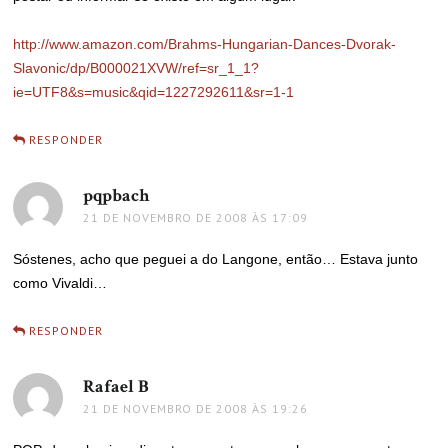
http://www.amazon.com/Brahms-Hungarian-Dances-Dvorak-
Slavonic/dp/B000021XVW/ref=sr_1_1?
ie=UTF8&s=music&qid=1227292611&sr=1-1
RESPONDER
pqpbach
disse:
21 DE NOVEMBRO DE 2008 ÀS 17:09
Sóstenes, acho que peguei a do Langone, então… Estava junto
como Vivaldi…
RESPONDER
Rafael B
disse:
21 DE NOVEMBRO DE 2008 ÀS 19:26