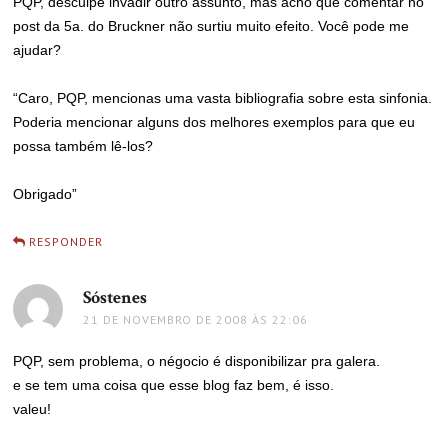
PQP, desculpe invadir outro assunto, mas acho que comentar no
post da 5a. do Bruckner não surtiu muito efeito. Você pode me
ajudar?
“Caro, PQP, mencionas uma vasta bibliografia sobre esta sinfonia.
Poderia mencionar alguns dos melhores exemplos para que eu
possa também lê-los?
Obrigado”
RESPONDER
Sóstenes
disse:
21 DE NOVEMBRO DE 2008 ÀS 22:06
PQP, sem problema, o négocio é disponibilizar pra galera.
e se tem uma coisa que esse blog faz bem, é isso.
valeu!