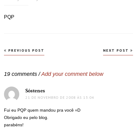
PQP
Navegação
PREVIOUS POST
NEXT POST
de
Post
19 comments /
Add your comment below
Sóstenes
disse:
21 DE NOVEMBRO DE 2008 ÀS 13:04
Fui eu PQP quem mandou pra você =D
Obrigado eu pelo blog.
parabéns!