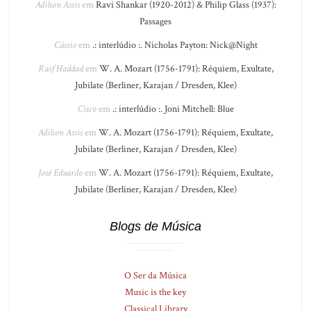
Adilson Assis
em
Ravi Shankar (1920-2012) & Philip Glass (1937):
Passages
Cássio
em
.: interlúdio :. Nicholas Payton: Nick@Night
Raif Haddad
em
W. A. Mozart (1756-1791): Réquiem, Exultate,
Jubilate (Berliner, Karajan / Dresden, Klee)
Cisco
em
.: interlúdio :. Joni Mitchell: Blue
Adilson Assis
em
W. A. Mozart (1756-1791): Réquiem, Exultate,
Jubilate (Berliner, Karajan / Dresden, Klee)
José Eduardo
em
W. A. Mozart (1756-1791): Réquiem, Exultate,
Jubilate (Berliner, Karajan / Dresden, Klee)
Blogs de Música
O Ser da Música
Music is the key
Classical Library