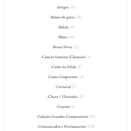
-Artigos
(35)
-Balaio de gatos
(36)
-Bálcãs
(4)
-Blues
(14)
-Bossa Nova
(22)
-Canção francesa (Chanson)
(5)
-Canto da Sibila
(3)
-Canto Gregoriano
(13)
-Carnaval
(7)
-Choro / Chorinho
(21)
-Cinema
(5)
-Coleção Grandes Compositores
(12)
-Comunicados e Proclamações
(174)