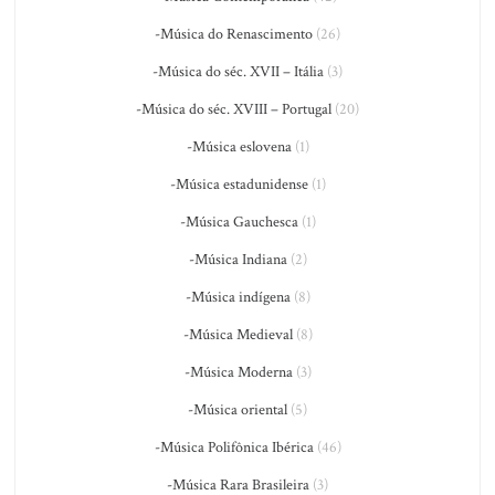
-Música do Renascimento
(26)
-Música do séc. XVII – Itália
(3)
-Música do séc. XVIII – Portugal
(20)
-Música eslovena
(1)
-Música estadunidense
(1)
-Música Gauchesca
(1)
-Música Indiana
(2)
-Música indígena
(8)
-Música Medieval
(8)
-Música Moderna
(3)
-Música oriental
(5)
-Música Polifônica Ibérica
(46)
-Música Rara Brasileira
(3)