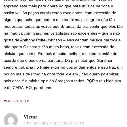
soprano está mais para ópera do que para música barroca e
assim vai. As peças corais estão excelentes- com excessão de
alguns que acho que pedem uns tempi mais allegro e não tão
moderatto- todas as vozes equilibradas, dá pra sentir que eles tão
na mão.Já com Gardiner, os solistas são excelentes – quem não
gosta de Anthony Rolfe-Johnson – eles cantam musica barroca e
não ópera.Os corais são muito bons, talvez com excessão do
aleluia, que com o Pinnock é muito melhor, e os tempi estão de
acordo que é pedido na partitura. Dá pra notar que Gardiner
sempre trabalha no limite extremo dos andamentos e isso traz um
pouco mais de ritmo na obra toda.V ejam , não quero polemizar,
pois essa é a minha opinião.Abraços a todos. PQP o teu blog sim
é do CARALHO, parabens.
RESPONDER
Victor
disse:
4 DE DEZEMBRO DE 2008 ÀS 10:19