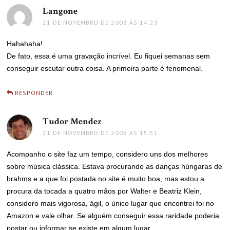
Langone
disse:
21 DE NOVEMBRO DE 2008 ÀS 14:23
Hahahaha!
De fato, essa é uma gravação incrível. Eu fiquei semanas sem
conseguir escutar outra coisa. A primeira parte é fenomenal.
RESPONDER
Tudor Mendez
disse:
21 DE NOVEMBRO DE 2008 ÀS 15:51
Acompanho o site faz um tempo, considero uns dos melhores
sobre música clássica. Estava procurando as danças húngaras de
brahms e a que foi postada no site é muito boa, mas estou a
procura da tocada a quatro mãos por Walter e Beatriz Klein,
considero mais vigorosa, ágil, o único lugar que encontrei foi no
Amazon e vale olhar. Se alguém conseguir essa raridade poderia
postar ou informar se existe em algum lugar.