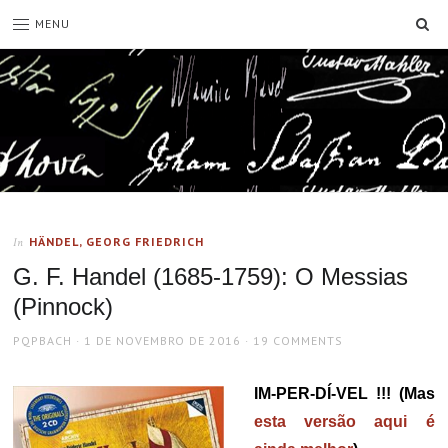
SE
MENU
HÄNDEL, GEORG FRIEDRICH
In
G. F. Handel (1685-1759): O Messias
(Pinnock)
AUTHOR
POSTED
PQPBACH
1 DE NOVEMBRO DE 2016
19 COMMENTS
ON
IM-PER-DÍ-VEL !!! (Mas
esta versão aqui é