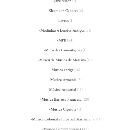
-jazz fusion
(11)
-Klezmer / Cabaret
(6)
-Livros
(1)
-Modinhas e Lundus Antigos
(31)
-MPB
(54)
-Muro das Lamentações
(1)
-Museu da Música de Mariana
(15)
-Música antiga
(16)
-Música Armênia
(3)
-Música Armorial
(12)
-Música Barroca Francesa
(120)
-Música Cipriota
(1)
-Música Colonial e Imperial Brasileira
(206)
-Música Contemporânea
(42)