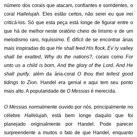
número dos corais que atacam, confiantes e sorridentes, o
coral
Hallelujah
. Eles estão certos, não serei eu que irei
criticá-los. Só que esta peça está longe de figurar entre o
que há de melhor neste oratório cheio de lirismo e de um
melodismo raro, riquíssimo. É difícil de se encontrar árias
mais inspiradas do que
He shall feed His flock
,
Ev`ry valley
shall be exalted
,
Why do the nations?
, corais como
For
unto us a child is born
,
And the glory of the Lord
,
And He
shall purify
, além da ária-coral
O thou thet tellest good
tidings to Zion
. Handel era genial e aqui tem seu ponto
mais alto. A popularidade de
O Messias
é merecida.
O Messias
normalmente ouvido por nós, principalmente no
célebre
Hallelujah
, está bem longe daquilo que foi
planejado originalmente por Handel. Pode parecer
surpreendente a muitos o fato de que Handel, enquanto