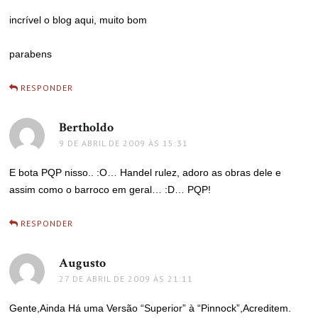
incrível o blog aqui, muito bom
parabens
RESPONDER
Bertholdo
disse:
9 DE ABRIL DE 2009 ÀS 15:31
E bota PQP nisso.. :O… Handel rulez, adoro as obras dele e
assim como o barroco em geral… :D… PQP!
RESPONDER
Augusto
disse:
27 DE ABRIL DE 2009 ÀS 21:11
Gente,Ainda Há uma Versão “Superior” à “Pinnock”,Acreditem.