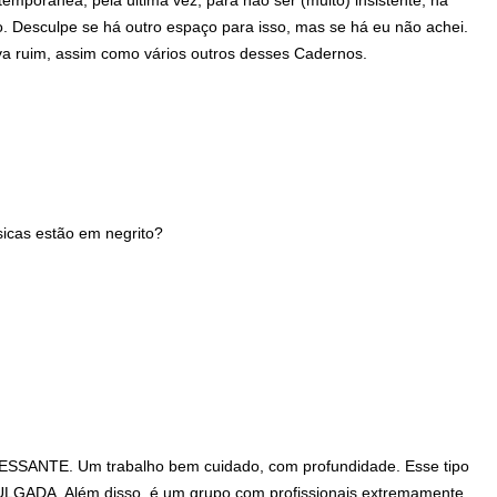
porânea, pela última vez, para não ser (muito) insistente, na
o. Desculpe se há outro espaço para isso, mas se há eu não achei.
ava ruim, assim como vários outros desses Cadernos.
sicas estão em negrito?
SANTE. Um trabalho bem cuidado, com profundidade. Esse tipo
ULGADA. Além disso, é um grupo com profissionais extremamente