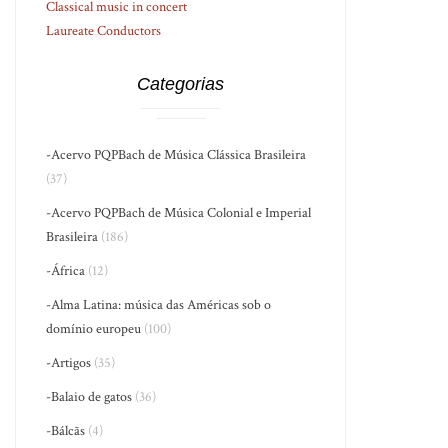
Classical music in concert
Laureate Conductors
Categorias
-Acervo PQPBach de Música Clássica Brasileira
(37)
-Acervo PQPBach de Música Colonial e Imperial
Brasileira
(186)
-África
(12)
-Alma Latina: música das Américas sob o
domínio europeu
(100)
-Artigos
(35)
-Balaio de gatos
(36)
-Bálcãs
(4)