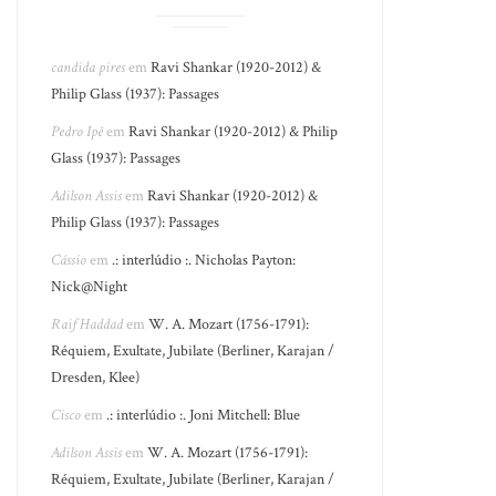
candida pires
em
Ravi Shankar (1920-2012) &
Philip Glass (1937): Passages
Pedro Ipê
em
Ravi Shankar (1920-2012) & Philip
Glass (1937): Passages
Adilson Assis
em
Ravi Shankar (1920-2012) &
Philip Glass (1937): Passages
Cássio
em
.: interlúdio :. Nicholas Payton:
Nick@Night
Raif Haddad
em
W. A. Mozart (1756-1791):
Réquiem, Exultate, Jubilate (Berliner, Karajan /
Dresden, Klee)
Cisco
em
.: interlúdio :. Joni Mitchell: Blue
Adilson Assis
em
W. A. Mozart (1756-1791):
Réquiem, Exultate, Jubilate (Berliner, Karajan /