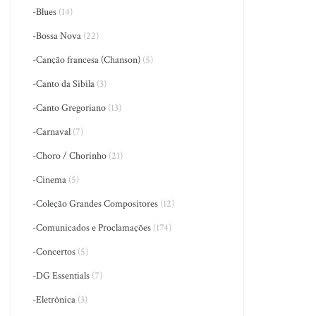
-Blues
(14)
-Bossa Nova
(22)
-Canção francesa (Chanson)
(5)
-Canto da Sibila
(3)
-Canto Gregoriano
(13)
-Carnaval
(7)
-Choro / Chorinho
(21)
-Cinema
(5)
-Coleção Grandes Compositores
(12)
-Comunicados e Proclamações
(174)
-Concertos
(5)
-DG Essentials
(7)
-Eletrônica
(3)