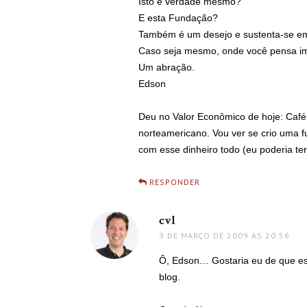
Isto é verdade mesmo?
E esta Fundação?
Também é um desejo e sustenta-se em
Caso seja mesmo, onde você pensa i
Um abração.
Edson
Deu no Valor Econômico de hoje: Café
norteamericano. Vou ver se crio uma 
com esse dinheiro todo (eu poderia ter
RESPONDER
cvl
disse:
9 DE MARÇO DE 2009 ÀS 20:56
Ô, Edson… Gostaria eu de que ess
blog.