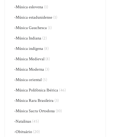
-Música eslovena
(1)
-Música estadunidense
(1)
-Música Gauchesca
(1)
-Música Indiana
(2)
-Música indígena
(8)
-Música Medieval
(8)
-Música Moderna
(3)
-Música oriental
(5)
-Música Polifônica Ibérica
(46)
-Música Rara Brasileira
(3)
-Música Sacra Ortodoxa
(10)
-Natalinas
(45)
-Obituário
(20)