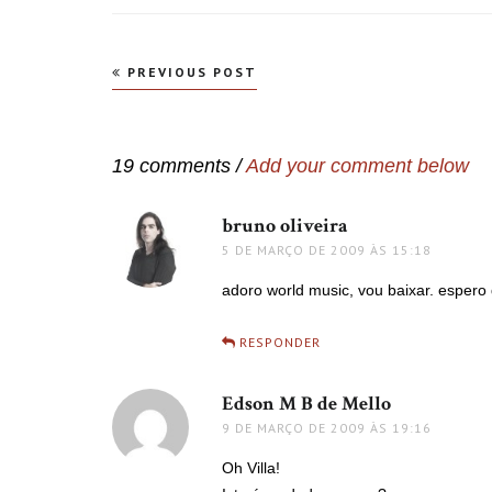
Navegação
PREVIOUS POST
de
Post
19 comments /
Add your comment below
bruno oliveira
disse:
5 DE MARÇO DE 2009 ÀS 15:18
adoro world music, vou baixar. espe
RESPONDER
Edson M B de Mello
disse:
9 DE MARÇO DE 2009 ÀS 19:16
Oh Villa!