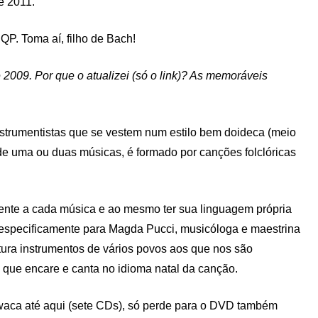
e 2011.
QP. Toma aí, filho de Bach!
2009. Por que o atualizei (só o link)? As memoráveis
nstrumentistas que se vestem num estilo bem doideca (meio
 de uma ou duas músicas, é formado por canções folclóricas
rente a cada música e ao mesmo ter sua linguagem própria
 especificamente para Magda Pucci, musicóloga e maestrina
tura instrumentos de vários povos aos que nos são
 que encare e canta no idioma natal da canção.
waca até aqui (sete CDs), só perde para o DVD também