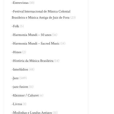
-Entrevistas
(10)
-Festival Internacional de Música Colonial
Brasileira e Música Antiga de Juiz de Fora
(23)
-Folk
(5)
-Harmonia Mundi – 50 anos
(16)
-Harmonia Mundi – Sacred Music
(14)
-Hinos
(2)
-História da Música Brasileira
(14)
-Interlúdios
(48)
-Jazz
(589)
-jazz fusion
(11)
-Klezmer / Cabaret
(6)
-Livros
(1)
-Modinhas e Lundus Antigos
(31)