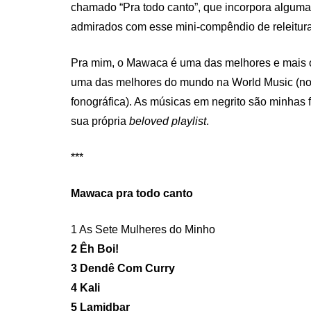
chamado “Pra todo canto”, que incorpora algumas
admirados com esse mini-compêndio de releitur
Pra mim, o Mawaca é uma das melhores e mais or
uma das melhores do mundo na World Music (no s
fonográfica). As músicas em negrito são minhas 
sua própria
beloved playlist
.
***
Mawaca pra todo canto
1 As Sete Mulheres do Minho
2 Êh Boi!
3 Dendê Com Curry
4 Kali
5 Lamidbar