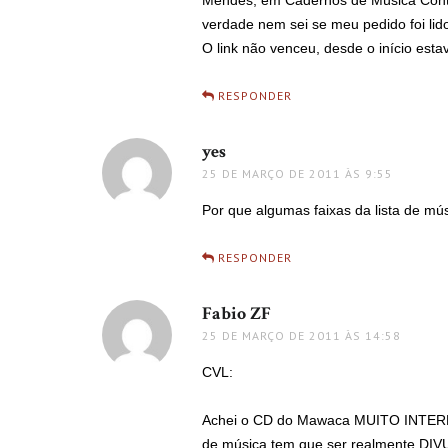
Mendes, em Cadernos de Música Contem
verdade nem sei se meu pedido foi lid
O link não venceu, desde o início est
RESPONDER
yes
disse:
25 DE MARÇO DE 2011 ÀS 9:55
Por que algumas faixas da lista de mú
RESPONDER
Fabio ZF
disse:
25 DE MARÇO DE 2011 ÀS 14:58
CVL:
Achei o CD do Mawaca MUITO INTERES
de música tem que ser realmente DIV