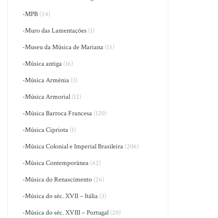
-MPB
(54)
-Muro das Lamentações
(1)
-Museu da Música de Mariana
(15)
-Música antiga
(16)
-Música Armênia
(3)
-Música Armorial
(12)
-Música Barroca Francesa
(120)
-Música Cipriota
(1)
-Música Colonial e Imperial Brasileira
(206)
-Música Contemporânea
(42)
-Música do Renascimento
(26)
-Música do séc. XVII – Itália
(3)
-Música do séc. XVIII – Portugal
(20)