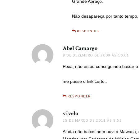
Grande Abraço.
Não desapareça por tanto tempo.
RESPONDER
Abel Camargo
disse:
8 DE DEZEMBRO DE 2009 ÀS 10:01
Poxa, não estou conseguindo baixar 
me passe o link certo..
RESPONDER
vivelo
disse:
25 DE MARÇO DE 2011 ÀS 8:52
Ainda não baixei nem ouvi o Mawaca, 