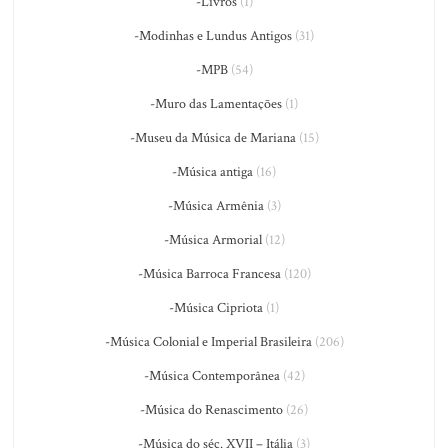
-Livros
(1)
-Modinhas e Lundus Antigos
(31)
-MPB
(54)
-Muro das Lamentações
(1)
-Museu da Música de Mariana
(15)
-Música antiga
(16)
-Música Armênia
(3)
-Música Armorial
(12)
-Música Barroca Francesa
(120)
-Música Cipriota
(1)
-Música Colonial e Imperial Brasileira
(206)
-Música Contemporânea
(42)
-Música do Renascimento
(26)
-Música do séc. XVII – Itália
(3)