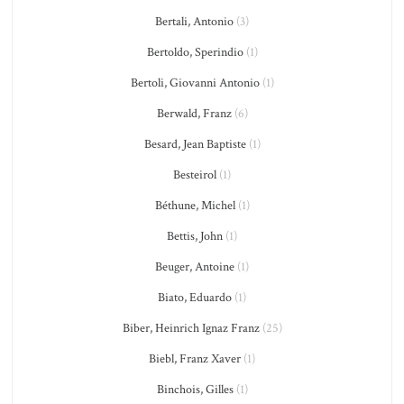
Bertali, Antonio
(3)
Bertoldo, Sperindio
(1)
Bertoli, Giovanni Antonio
(1)
Berwald, Franz
(6)
Besard, Jean Baptiste
(1)
Besteirol
(1)
Béthune, Michel
(1)
Bettis, John
(1)
Beuger, Antoine
(1)
Biato, Eduardo
(1)
Biber, Heinrich Ignaz Franz
(25)
Biebl, Franz Xaver
(1)
Binchois, Gilles
(1)