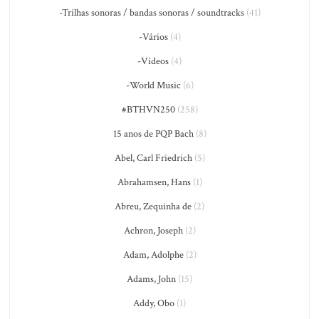
-Trilhas sonoras / bandas sonoras / soundtracks
(41)
-Vários
(4)
-Vídeos
(4)
-World Music
(6)
#BTHVN250
(258)
15 anos de PQP Bach
(8)
Abel, Carl Friedrich
(5)
Abrahamsen, Hans
(1)
Abreu, Zequinha de
(2)
Achron, Joseph
(2)
Adam, Adolphe
(2)
Adams, John
(15)
Addy, Obo
(1)