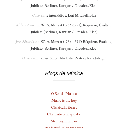
Jubilate (Berliner, Karajan / Dresden, Klee)
Cisco
em
.: interlúdio :. Joni Mitchell: Blue
Adilson Assis
em
W. A. Mozart (1756-1791): Réquiem, Exultate,
Jubilate (Berliner, Karajan / Dresden, Klee)
José Eduardo
em
W. A. Mozart (1756-1791): Réquiem, Exultate,
Jubilate (Berliner, Karajan / Dresden, Klee)
Alberto
em
.: interlúdio :. Nicholas Payton: Nick@Night
Blogs de Música
O Ser da Música
Music is the key
Classical Library
Chucrute com quiabo
Meeting in music