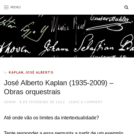
SE
MENU
KAPLAN, JOSÉ ALBERTO
In
José Alberto Kaplan (1935-2009) –
Obras orquestrais
AUTHOR
POSTED
ADMIN
8 DE FEVEREIRO DE 2012
LEAVE A COMMENT
ON
Até onde vão os limites da intertextualidade?
Tente responder a essa pergunta a partir de um exemplo