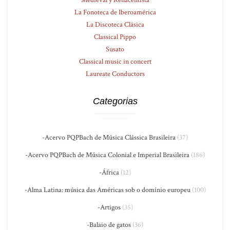
Medieval y Renacentista
La Fonoteca de Iberoamérica
La Discoteca Clásica
Classical Pippo
Susato
Classical music in concert
Laureate Conductors
Categorias
-Acervo PQPBach de Música Clássica Brasileira
(37)
-Acervo PQPBach de Música Colonial e Imperial Brasileira
(186)
-África
(12)
-Alma Latina: música das Américas sob o domínio europeu
(100)
-Artigos
(35)
-Balaio de gatos
(36)