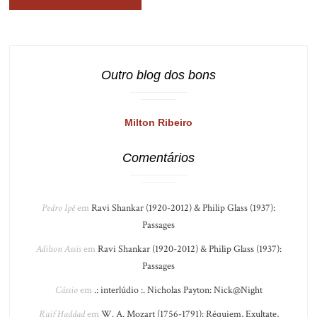
Outro blog dos bons
Milton Ribeiro
Comentários
Pedro Ipê
em
Ravi Shankar (1920-2012) & Philip Glass (1937):
Passages
Adilson Assis
em
Ravi Shankar (1920-2012) & Philip Glass (1937):
Passages
Cássio
em
.: interlúdio :. Nicholas Payton: Nick@Night
Raif Haddad
em
W. A. Mozart (1756-1791): Réquiem, Exultate,