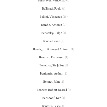
Bell'Haver, Vincenzo
(1)
Bellinati, Paulo
(1)
Bellini, Vincenzo
(15)
Bembo, Antonia
(2)
Benatzky, Ralph
(1)
Benda, Franz
(2)
Benda, Jiří (George) Antonín
(1)
Bendusi, Francesco
(1)
Benedict, Sir Julius
(1)
Benjamin, Arthur
(2)
Bennet, John
(2)
Bennett, Robert Russell
(1)
Benshoof, Ken
(1)
Bentoiu, Pascal
(1)