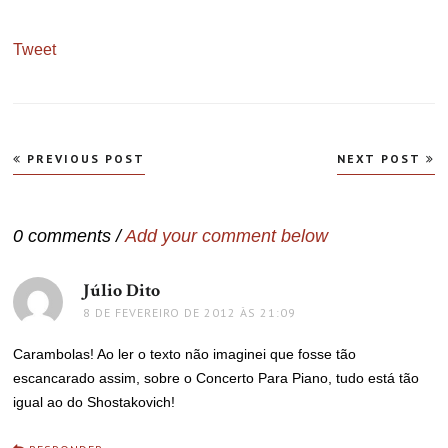
Tweet
Navegação
PREVIOUS POST
NEXT POST
de
Post
0 comments /
Add your comment below
Júlio Dito
disse:
8 DE FEVEREIRO DE 2012 ÀS 21:09
Carambolas! Ao ler o texto não imaginei que fosse tão
escancarado assim, sobre o Concerto Para Piano, tudo está tão
igual ao do Shostakovich!