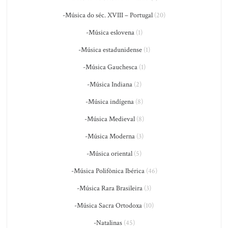
-Música do séc. XVIII – Portugal
(20)
-Música eslovena
(1)
-Música estadunidense
(1)
-Música Gauchesca
(1)
-Música Indiana
(2)
-Música indígena
(8)
-Música Medieval
(8)
-Música Moderna
(3)
-Música oriental
(5)
-Música Polifônica Ibérica
(46)
-Música Rara Brasileira
(3)
-Música Sacra Ortodoxa
(10)
-Natalinas
(45)