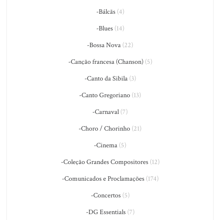
-Bálcãs
(4)
-Blues
(14)
-Bossa Nova
(22)
-Canção francesa (Chanson)
(5)
-Canto da Sibila
(3)
-Canto Gregoriano
(13)
-Carnaval
(7)
-Choro / Chorinho
(21)
-Cinema
(5)
-Coleção Grandes Compositores
(12)
-Comunicados e Proclamações
(174)
-Concertos
(5)
-DG Essentials
(7)