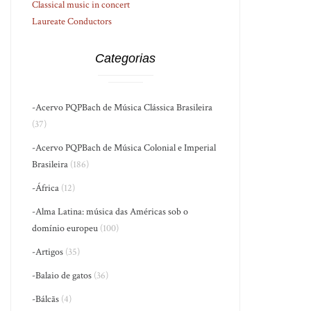
Classical music in concert
Laureate Conductors
Categorias
-Acervo PQPBach de Música Clássica Brasileira
(37)
-Acervo PQPBach de Música Colonial e Imperial
Brasileira
(186)
-África
(12)
-Alma Latina: música das Américas sob o
domínio europeu
(100)
-Artigos
(35)
-Balaio de gatos
(36)
-Bálcãs
(4)