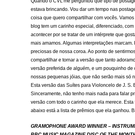
Quando o CVL me perguntou que tipo de postagens
estava brincando. Vou dar um tempo nas postage
coisa que quero compartilhar com vocês. Vamos 
blog tem um carinho especial, diferenciado, co
acontecer por se tratar de um intérprete que 
mais amamos. Algumas interpretações marcam. E 
preciosas de nossa coroa. Ao ponto de sentirmo
compartilhar e tornar a versão que tanto adoram
versão preferida de alguém, e um pouquinho de
nossas pequenas jóias, que não serão mais só no
Esta versão das Suítes para Violoncelo de J. S.
Sinceramente, não tenho mais nada para falar p
versão com todo o carinho que ela merece. Esta v
abaixo está a lista de prêmios que ela ganhou. B
GRAMOPHONE AWARD WINNER – INSTRUM
BBC MUSIC MAGAZINE DISC OF THE MONT