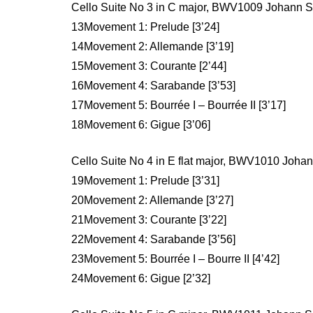
Cello Suite No 3 in C major, BWV1009 Johann 
13Movement 1: Prelude [3’24]
14Movement 2: Allemande [3’19]
15Movement 3: Courante [2’44]
16Movement 4: Sarabande [3’53]
17Movement 5: Bourrée I – Bourrée II [3’17]
18Movement 6: Gigue [3’06]
Cello Suite No 4 in E flat major, BWV1010 Joha
19Movement 1: Prelude [3’31]
20Movement 2: Allemande [3’27]
21Movement 3: Courante [3’22]
22Movement 4: Sarabande [3’56]
23Movement 5: Bourrée I – Bourre II [4’42]
24Movement 6: Gigue [2’32]