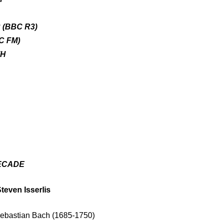
 (BBC R3)
C FM)
TH
DECADE
teven Isserlis
Sebastian Bach (1685-1750)