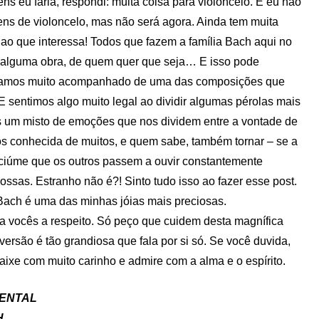
 eu faria, respondi: muita coisa para violoncelo. E eu não
ns de violoncelo, mas não será agora. Ainda tem muita
ao que interessa! Todos que fazem a família Bach aqui no
m alguma obra, de quem quer que seja… E isso pode
gostamos muito acompanhado de uma das composições que
sentimos algo muito legal ao dividir algumas pérolas mais
s um misto de emoções que nos dividem entre a vontade de
os conhecida de muitos, e quem sabe, também tornar – se a
 ciúme que os outros passem a ouvir constantemente
ssas. Estranho não é?! Sinto tudo isso ao fazer esse post.
 Bach é uma das minhas jóias mais preciosas.
ra vocês a respeito. Só peço que cuidem desta magnífica
ersão é tão grandiosa que fala por si só. Se você duvida,
aixe com muito carinho e admire com a alma e o espírito.
ENTAL
H