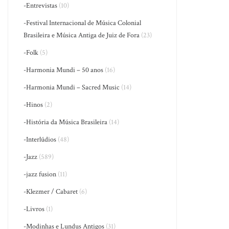
-Entrevistas
(10)
-Festival Internacional de Música Colonial
Brasileira e Música Antiga de Juiz de Fora
(23)
-Folk
(5)
-Harmonia Mundi – 50 anos
(16)
-Harmonia Mundi – Sacred Music
(14)
-Hinos
(2)
-História da Música Brasileira
(14)
-Interlúdios
(48)
-Jazz
(589)
-jazz fusion
(11)
-Klezmer / Cabaret
(6)
-Livros
(1)
-Modinhas e Lundus Antigos
(31)