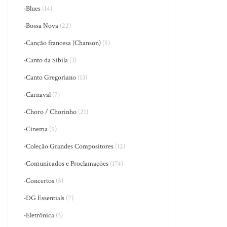
-Blues
(14)
-Bossa Nova
(22)
-Canção francesa (Chanson)
(5)
-Canto da Sibila
(3)
-Canto Gregoriano
(13)
-Carnaval
(7)
-Choro / Chorinho
(21)
-Cinema
(5)
-Coleção Grandes Compositores
(12)
-Comunicados e Proclamações
(174)
-Concertos
(5)
-DG Essentials
(7)
-Eletrônica
(3)