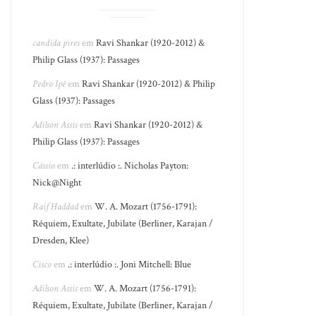
candida pires
em
Ravi Shankar (1920-2012) &
Philip Glass (1937): Passages
Pedro Ipê
em
Ravi Shankar (1920-2012) & Philip
Glass (1937): Passages
Adilson Assis
em
Ravi Shankar (1920-2012) &
Philip Glass (1937): Passages
Cássio
em
.: interlúdio :. Nicholas Payton:
Nick@Night
Raif Haddad
em
W. A. Mozart (1756-1791):
Réquiem, Exultate, Jubilate (Berliner, Karajan /
Dresden, Klee)
Cisco
em
.: interlúdio :. Joni Mitchell: Blue
Adilson Assis
em
W. A. Mozart (1756-1791):
Réquiem, Exultate, Jubilate (Berliner, Karajan /