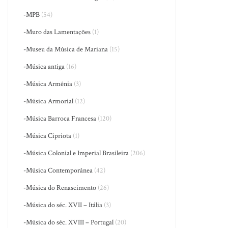
-MPB
(54)
-Muro das Lamentações
(1)
-Museu da Música de Mariana
(15)
-Música antiga
(16)
-Música Armênia
(3)
-Música Armorial
(12)
-Música Barroca Francesa
(120)
-Música Cipriota
(1)
-Música Colonial e Imperial Brasileira
(206)
-Música Contemporânea
(42)
-Música do Renascimento
(26)
-Música do séc. XVII – Itália
(3)
-Música do séc. XVIII – Portugal
(20)