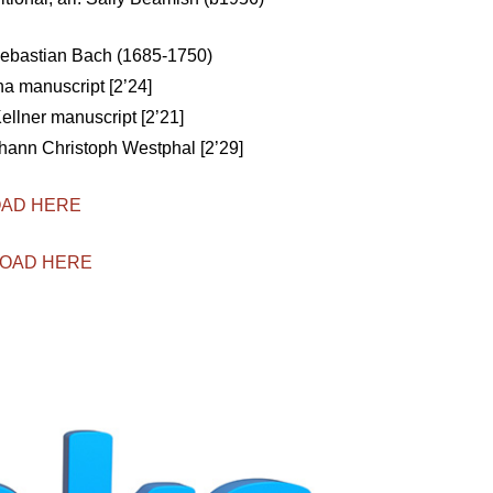
Sebastian Bach (1685-1750)
a manuscript [2’24]
llner manuscript [2’21]
ohann Christoph Westphal [2’29]
OAD HERE
LOAD HERE