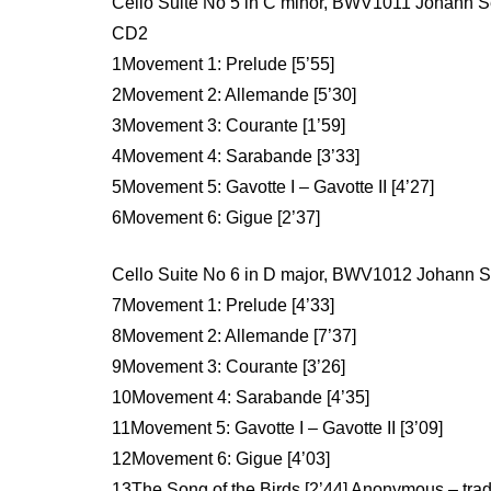
Cello Suite No 5 in C minor, BWV1011 Johann S
CD2
1Movement 1: Prelude [5’55]
2Movement 2: Allemande [5’30]
3Movement 3: Courante [1’59]
4Movement 4: Sarabande [3’33]
5Movement 5: Gavotte I – Gavotte II [4’27]
6Movement 6: Gigue [2’37]
Cello Suite No 6 in D major, BWV1012 Johann 
7Movement 1: Prelude [4’33]
8Movement 2: Allemande [7’37]
9Movement 3: Courante [3’26]
10Movement 4: Sarabande [4’35]
11Movement 5: Gavotte I – Gavotte II [3’09]
12Movement 6: Gigue [4’03]
13The Song of the Birds [2’44] Anonymous – tradi