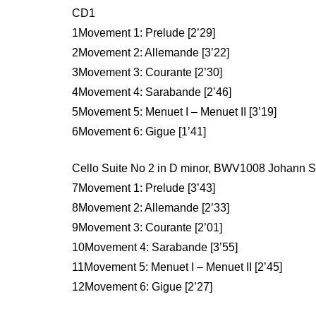
CD1
1Movement 1: Prelude [2’29]
2Movement 2: Allemande [3’22]
3Movement 3: Courante [2’30]
4Movement 4: Sarabande [2’46]
5Movement 5: Menuet I – Menuet II [3’19]
6Movement 6: Gigue [1’41]
Cello Suite No 2 in D minor, BWV1008 Johann 
7Movement 1: Prelude [3’43]
8Movement 2: Allemande [2’33]
9Movement 3: Courante [2’01]
10Movement 4: Sarabande [3’55]
11Movement 5: Menuet I – Menuet II [2’45]
12Movement 6: Gigue [2’27]