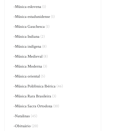
-Música eslovena
(1)
-Música estadunidense
(1)
-Música Gauchesca
(1)
-Música Indiana
(2)
-Música indígena
(8)
-Música Medieval
(8)
-Música Moderna
(3)
-Música oriental
(5)
-Música Polifônica Ibérica
(46)
-Música Rara Brasileira
(3)
-Música Sacra Ortodoxa
(10)
-Natalinas
(45)
-Obituário
(20)