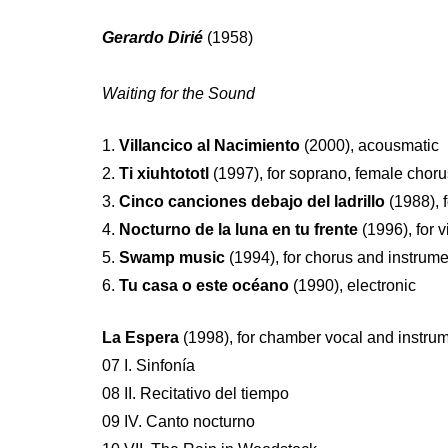
Gerardo Dirié
(1958)
Waiting for the Sound
1.
Villancico al Nacimiento
(2000), acousmatic
2.
Ti xiuhtototl
(1997), for soprano, female choru
3.
Cinco canciones debajo del ladrillo
(1988), f
4.
Nocturno de la luna en tu frente
(1996), for v
5.
Swamp music
(1994), for chorus and instrum
6.
Tu casa o este océano
(1990), electronic
La Espera
(1998), for chamber vocal and instru
07 I. Sinfonía
08 II. Recitativo del tiempo
09 IV. Canto nocturno