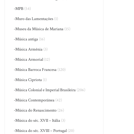
-MPB
(54)
-Muro das Lamentações
(1)
-Museu da Música de Mariana
(15)
-Música antiga
(16)
-Música Armênia
(3)
-Música Armorial
(12)
-Música Barroca Francesa
(120)
-Música Cipriota
(1)
-Música Colonial e Imperial Brasileira
(206)
-Música Contemporânea
(42)
-Música do Renascimento
(26)
-Música do séc. XVII – Itália
(3)
-Música do séc. XVIII – Portugal
(20)