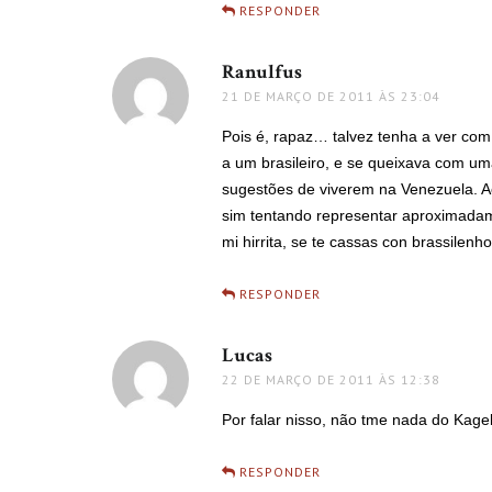
RESPONDER
Ranulfus
disse:
21 DE MARÇO DE 2011 ÀS 23:04
Pois é, rapaz… talvez tenha a ver co
a um brasileiro, e se queixava com 
sugestões de viverem na Venezuela. A
sim tentando representar aproximadam
mi hirrita, se te cassas con brassilenho
RESPONDER
Lucas
disse:
22 DE MARÇO DE 2011 ÀS 12:38
Por falar nisso, não tme nada do Kage
RESPONDER