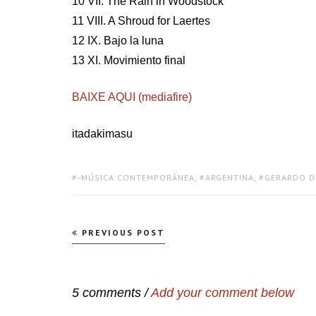
10 VII. The Rain in Woodstock
11 VIII. A Shroud for Laertes
12 IX. Bajo la luna
13 XI. Movimiento final
BAIXE AQUI (mediafire)
itadakimasu
TAGS:
-MÚSICA CONTEMPORÂNEA
,
ARGENTINA
,
GERARDO D
Navegação
PREVIOUS POST
de
Post
5 comments /
Add your comment below