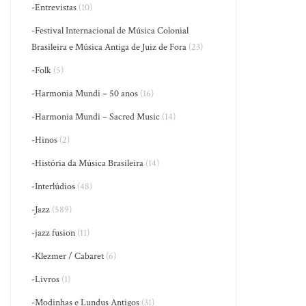
-Entrevistas
(10)
-Festival Internacional de Música Colonial
Brasileira e Música Antiga de Juiz de Fora
(23)
-Folk
(5)
-Harmonia Mundi – 50 anos
(16)
-Harmonia Mundi – Sacred Music
(14)
-Hinos
(2)
-História da Música Brasileira
(14)
-Interlúdios
(48)
-Jazz
(589)
-jazz fusion
(11)
-Klezmer / Cabaret
(6)
-Livros
(1)
-Modinhas e Lundus Antigos
(31)