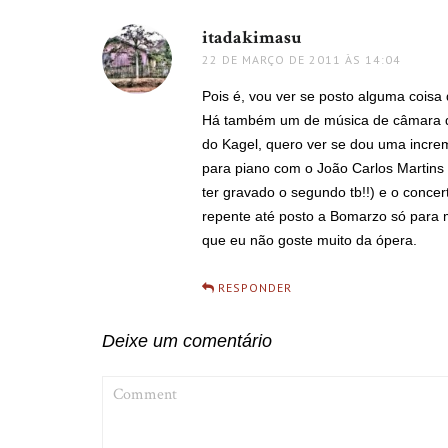
itadakimasu
disse:
22 DE MARÇO DE 2011 ÀS 14:04
Pois é, vou ver se posto alguma cois
Há também um de música de câmara q
do Kagel, quero ver se dou uma incre
para piano com o João Carlos Martins
ter gravado o segundo tb!!) e o conce
repente até posto a Bomarzo só para 
que eu não goste muito da ópera.
RESPONDER
Deixe um comentário
COMMENT