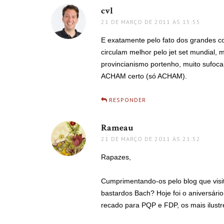
cvl
disse:
21 DE MARÇO DE 2011 ÀS 15:55
E exatamente pelo fato dos grandes co
circulam melhor pelo jet set mundial
provincianismo portenho, muito sufoc
ACHAM certo (só ACHAM).
RESPONDER
Rameau
disse:
21 DE MARÇO DE 2011 ÀS 21:52
Rapazes,
Cumprimentando-os pelo blog que visi
bastardos Bach? Hoje foi o aniversári
recado para PQP e FDP, os mais ilust