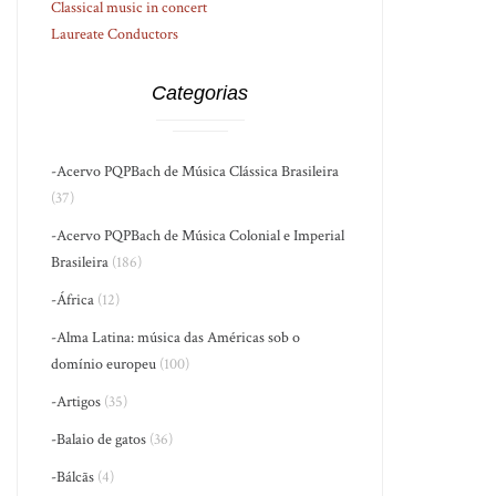
Classical music in concert
Laureate Conductors
Categorias
-Acervo PQPBach de Música Clássica Brasileira
(37)
-Acervo PQPBach de Música Colonial e Imperial
Brasileira
(186)
-África
(12)
-Alma Latina: música das Américas sob o
domínio europeu
(100)
-Artigos
(35)
-Balaio de gatos
(36)
-Bálcãs
(4)