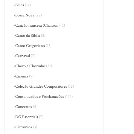
-Blues
(14)
-Bossa Nova
(22)
-Canção francesa (Chanson)
(5)
-Canto da Sibila
(3)
-Canto Gregoriano
(13)
-Carnaval
(7)
-Choro / Chorinho
(21)
-Cinema
(5)
-Coleção Grandes Compositores
(12)
-Comunicados e Proclamações
(174)
-Concertos
(5)
-DG Essentials
(7)
-Eletrônica
(3)