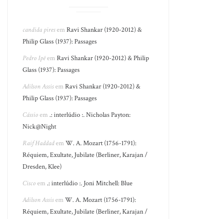
candida pires
em
Ravi Shankar (1920-2012) &
Philip Glass (1937): Passages
Pedro Ipê
em
Ravi Shankar (1920-2012) & Philip
Glass (1937): Passages
Adilson Assis
em
Ravi Shankar (1920-2012) &
Philip Glass (1937): Passages
Cássio
em
.: interlúdio :. Nicholas Payton:
Nick@Night
Raif Haddad
em
W. A. Mozart (1756-1791):
Réquiem, Exultate, Jubilate (Berliner, Karajan /
Dresden, Klee)
Cisco
em
.: interlúdio :. Joni Mitchell: Blue
Adilson Assis
em
W. A. Mozart (1756-1791):
Réquiem, Exultate, Jubilate (Berliner, Karajan /