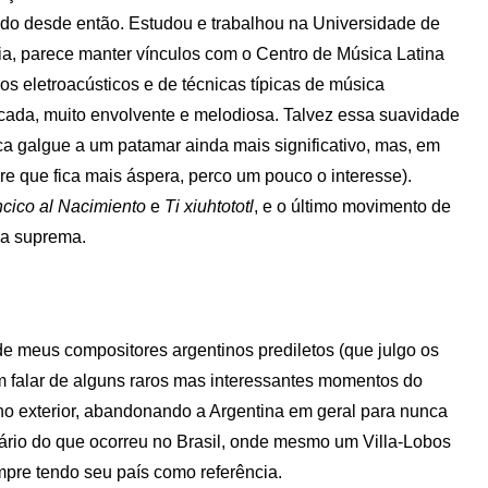
ndo desde então. Estudou e trabalhou na Universidade de
ia, parece manter vínculos com o Centro de Música Latina
s eletroacústicos e de técnicas típicas de música
cada, muito envolvente e melodiosa. Talvez essa suavidade
a galgue a um patamar ainda mais significativo, mas, em
e que fica mais áspera, perco um pouco o interesse).
ncico al Nacimiento
e
Ti xiuhtototl
, e o último movimento de
za suprema.
de meus compositores argentinos prediletos (que julgo os
sem falar de alguns raros mas interessantes momentos do
no exterior, abandonando a Argentina em geral para nunca
rário do que ocorreu no Brasil, onde mesmo um Villa-Lobos
pre tendo seu país como referência.