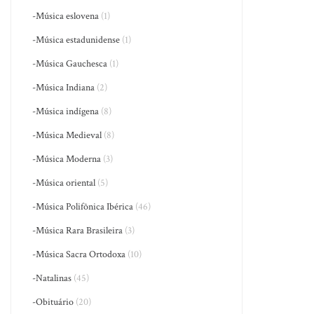
-Música eslovena
(1)
-Música estadunidense
(1)
-Música Gauchesca
(1)
-Música Indiana
(2)
-Música indígena
(8)
-Música Medieval
(8)
-Música Moderna
(3)
-Música oriental
(5)
-Música Polifônica Ibérica
(46)
-Música Rara Brasileira
(3)
-Música Sacra Ortodoxa
(10)
-Natalinas
(45)
-Obituário
(20)