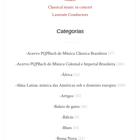
Classical music in concert
Laureate Conductors
Categorias
-Acervo PQPBach de Música Clássica Brasileira
(37)
-Acervo PQPBach de Música Colonial e Imperial Brasileira
(186)
-África
(12)
-Alma Latina: música das Américas sob o domínio europeu
(100)
-Artigos
(35)
-Balaio de gatos
(36)
-Bálcãs
(4)
-Blues
(14)
-Bossa Nova
(22)