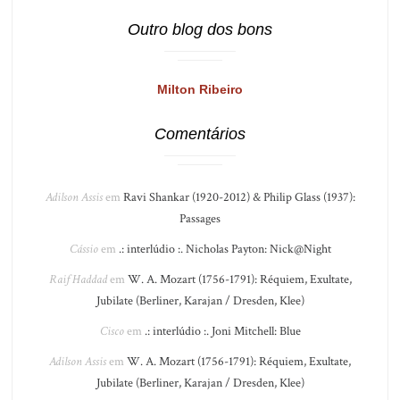
Outro blog dos bons
Milton Ribeiro
Comentários
Adilson Assis
em
Ravi Shankar (1920-2012) & Philip Glass (1937):
Passages
Cássio
em
.: interlúdio :. Nicholas Payton: Nick@Night
Raif Haddad
em
W. A. Mozart (1756-1791): Réquiem, Exultate,
Jubilate (Berliner, Karajan / Dresden, Klee)
Cisco
em
.: interlúdio :. Joni Mitchell: Blue
Adilson Assis
em
W. A. Mozart (1756-1791): Réquiem, Exultate,
Jubilate (Berliner, Karajan / Dresden, Klee)