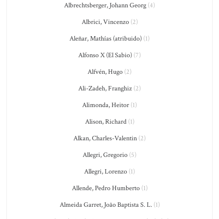
Albrechtsberger, Johann Georg
(4)
Albrici, Vincenzo
(2)
Aleñar, Mathías (atribuido)
(1)
Alfonso X (El Sabio)
(7)
Alfvén, Hugo
(2)
Ali-Zadeh, Franghiz
(2)
Alimonda, Heitor
(1)
Alison, Richard
(1)
Alkan, Charles-Valentin
(2)
Allegri, Gregorio
(5)
Allegri, Lorenzo
(1)
Allende, Pedro Humberto
(1)
Almeida Garret, João Baptista S. L.
(1)