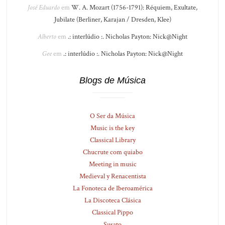
José Eduardo
em
W. A. Mozart (1756-1791): Réquiem, Exultate,
Jubilate (Berliner, Karajan / Dresden, Klee)
Alberto
em
.: interlúdio :. Nicholas Payton: Nick@Night
Gee
em
.: interlúdio :. Nicholas Payton: Nick@Night
Blogs de Música
O Ser da Música
Music is the key
Classical Library
Chucrute com quiabo
Meeting in music
Medieval y Renacentista
La Fonoteca de Iberoamérica
La Discoteca Clásica
Classical Pippo
Susato