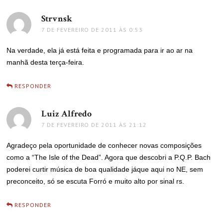
Strvnsk
disse:
7 DE FEVEREIRO DE 2011 ÀS 0:53
Na verdade, ela já está feita e programada para ir ao ar na
manhã desta terça-feira.
RESPONDER
Luiz Alfredo
disse:
7 DE FEVEREIRO DE 2011 ÀS 21:12
Agradeço pela oportunidade de conhecer novas composições
como a “The Isle of the Dead”. Agora que descobri a P.Q.P. Bach
poderei curtir música de boa qualidade jáque aqui no NE, sem
preconceito, só se escuta Forró e muito alto por sinal rs.
RESPONDER