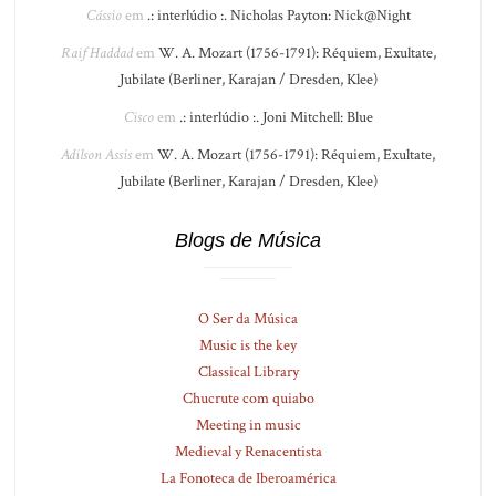
Cássio
em
.: interlúdio :. Nicholas Payton: Nick@Night
Raif Haddad
em
W. A. Mozart (1756-1791): Réquiem, Exultate,
Jubilate (Berliner, Karajan / Dresden, Klee)
Cisco
em
.: interlúdio :. Joni Mitchell: Blue
Adilson Assis
em
W. A. Mozart (1756-1791): Réquiem, Exultate,
Jubilate (Berliner, Karajan / Dresden, Klee)
Blogs de Música
O Ser da Música
Music is the key
Classical Library
Chucrute com quiabo
Meeting in music
Medieval y Renacentista
La Fonoteca de Iberoamérica