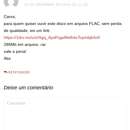
23 DE DEZEMBRO DE 2016 ÀS 22:01
Caros,
para quem quiser ouvir este disco em arquivo FLAC, sem perda
de qualidade, eis um link:
https://1drv.ms/u/s!Agq_AysPzgeMe8rkcTcpmbjk3n0
286Mb em arquivo .rar
vale a pena!
Abs
RESPONDER
Deixe um comentário
COMMENT