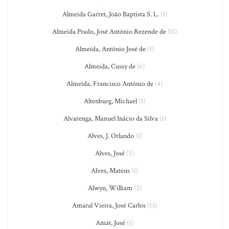
Almeida Garret, João Baptista S. L.
(1)
Almeida Prado, José Antônio Rezende de
(11)
Almeida, Antônio José de
(1)
Almeida, Cussy de
(6)
Almeida, Francisco António de
(4)
Altenburg, Michael
(1)
Alvarenga, Manuel Inácio da Silva
(1)
Alves, J. Orlando
(1)
Alves, José
(5)
Alves, Mateus
(1)
Alwyn, William
(2)
Amaral Vieira, José Carlos
(13)
Amat, José
(1)