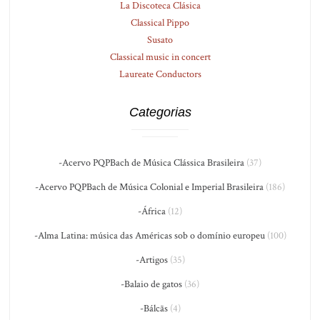
La Discoteca Clásica
Classical Pippo
Susato
Classical music in concert
Laureate Conductors
Categorias
-Acervo PQPBach de Música Clássica Brasileira
(37)
-Acervo PQPBach de Música Colonial e Imperial Brasileira
(186)
-África
(12)
-Alma Latina: música das Américas sob o domínio europeu
(100)
-Artigos
(35)
-Balaio de gatos
(36)
-Bálcãs
(4)