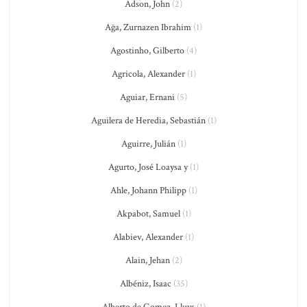
Adson, John
(2)
Ağa, Zurnazen Ibrahim
(1)
Agostinho, Gilberto
(4)
Agricola, Alexander
(1)
Aguiar, Ernani
(5)
Aguilera de Heredia, Sebastián
(1)
Aguirre, Julián
(1)
Agurto, José Loaysa y
(1)
Ahle, Johann Philipp
(1)
Akpabot, Samuel
(1)
Alabiev, Alexander
(1)
Alain, Jehan
(2)
Albéniz, Isaac
(35)