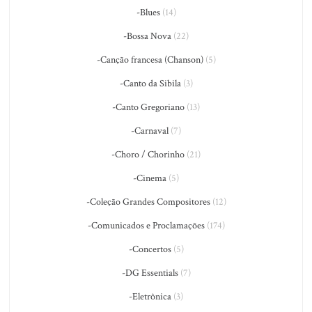
-Blues
(14)
-Bossa Nova
(22)
-Canção francesa (Chanson)
(5)
-Canto da Sibila
(3)
-Canto Gregoriano
(13)
-Carnaval
(7)
-Choro / Chorinho
(21)
-Cinema
(5)
-Coleção Grandes Compositores
(12)
-Comunicados e Proclamações
(174)
-Concertos
(5)
-DG Essentials
(7)
-Eletrônica
(3)