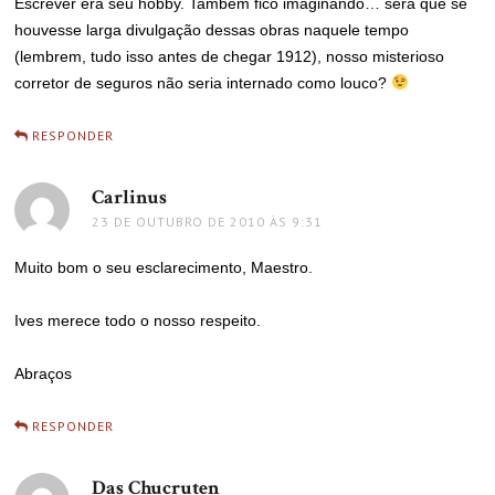
Escrever era seu hobby. Também fico imaginando… será que se
houvesse larga divulgação dessas obras naquele tempo
(lembrem, tudo isso antes de chegar 1912), nosso misterioso
corretor de seguros não seria internado como louco?
RESPONDER
Carlinus
disse:
23 DE OUTUBRO DE 2010 ÀS 9:31
Muito bom o seu esclarecimento, Maestro.
Ives merece todo o nosso respeito.
Abraços
RESPONDER
Das Chucruten
disse: