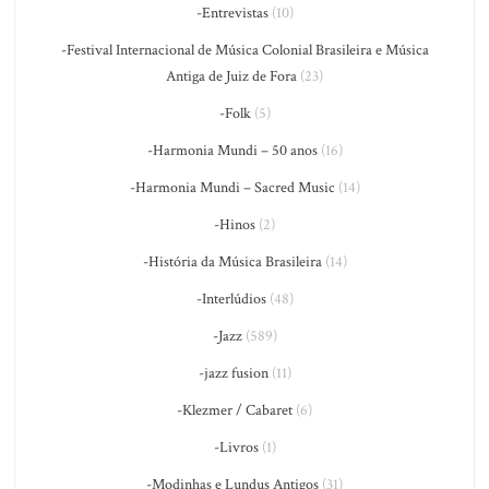
-Entrevistas
(10)
-Festival Internacional de Música Colonial Brasileira e Música
Antiga de Juiz de Fora
(23)
-Folk
(5)
-Harmonia Mundi – 50 anos
(16)
-Harmonia Mundi – Sacred Music
(14)
-Hinos
(2)
-História da Música Brasileira
(14)
-Interlúdios
(48)
-Jazz
(589)
-jazz fusion
(11)
-Klezmer / Cabaret
(6)
-Livros
(1)
-Modinhas e Lundus Antigos
(31)