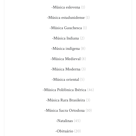
-Música eslovena
(1)
-Música estadunidense
(1)
-Música Gauchesca
(1)
-Música Indiana
(2)
-Música indígena
(8)
-Música Medieval
(8)
-Música Moderna
(3)
-Música oriental
(5)
-Música Polifônica Ibérica
(46)
-Música Rara Brasileira
(3)
-Música Sacra Ortodoxa
(10)
-Natalinas
(45)
-Obituário
(20)