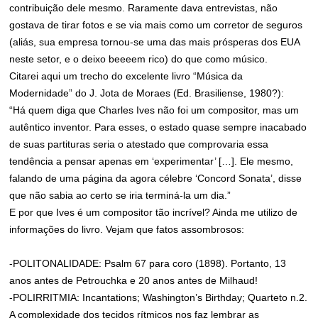
contribuição dele mesmo. Raramente dava entrevistas, não
gostava de tirar fotos e se via mais como um corretor de seguros
(aliás, sua empresa tornou-se uma das mais prósperas dos EUA
neste setor, e o deixo beeeem rico) do que como músico.
Citarei aqui um trecho do excelente livro “Música da
Modernidade” do J. Jota de Moraes (Ed. Brasiliense, 1980?):
“Há quem diga que Charles Ives não foi um compositor, mas um
autêntico inventor. Para esses, o estado quase sempre inacabado
de suas partituras seria o atestado que comprovaria essa
tendência a pensar apenas em ‘experimentar’ […]. Ele mesmo,
falando de uma página da agora célebre ‘Concord Sonata’, disse
que não sabia ao certo se iria terminá-la um dia.”
E por que Ives é um compositor tão incrível? Ainda me utilizo de
informações do livro. Vejam que fatos assombrosos:
-POLITONALIDADE: Psalm 67 para coro (1898). Portanto, 13
anos antes de Petrouchka e 20 anos antes de Milhaud!
-POLIRRITMIA: Incantations; Washington’s Birthday; Quarteto n.2.
A complexidade dos tecidos rítmicos nos faz lembrar as