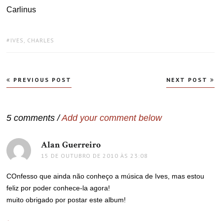
Carlinus
TAGS:
IVES, CHARLES
Navegação
PREVIOUS POST
NEXT POST
de
Post
5 comments /
Add your comment below
Alan Guerreiro
disse:
15 DE OUTUBRO DE 2010 ÀS 23:08
COnfesso que ainda não conheço a música de Ives, mas estou
feliz por poder conhece-la agora!
muito obrigado por postar este album!