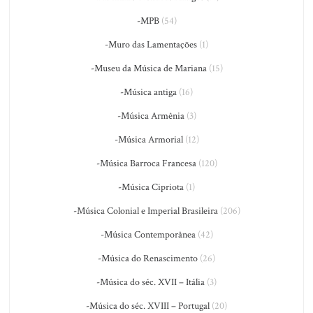
-MPB
(54)
-Muro das Lamentações
(1)
-Museu da Música de Mariana
(15)
-Música antiga
(16)
-Música Armênia
(3)
-Música Armorial
(12)
-Música Barroca Francesa
(120)
-Música Cipriota
(1)
-Música Colonial e Imperial Brasileira
(206)
-Música Contemporânea
(42)
-Música do Renascimento
(26)
-Música do séc. XVII – Itália
(3)
-Música do séc. XVIII – Portugal
(20)