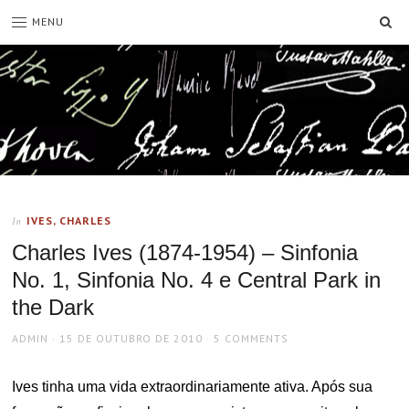
SE
MENU
IVES, CHARLES
In
Charles Ives (1874-1954) – Sinfonia
No. 1, Sinfonia No. 4 e Central Park in
the Dark
AUTHOR
POSTED
ADMIN
15 DE OUTUBRO DE 2010
5 COMMENTS
ON
Ives tinha uma vida extraordinariamente ativa. Após sua