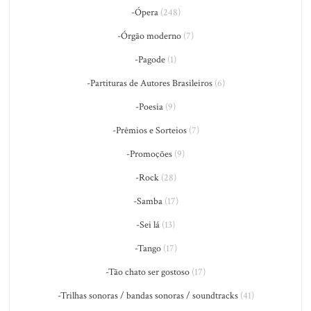
-Ópera
(248)
-Órgão moderno
(7)
-Pagode
(1)
-Partituras de Autores Brasileiros
(6)
-Poesia
(9)
-Prêmios e Sorteios
(7)
-Promoções
(9)
-Rock
(28)
-Samba
(17)
-Sei lá
(13)
-Tango
(17)
-Tão chato ser gostoso
(17)
-Trilhas sonoras / bandas sonoras / soundtracks
(41)