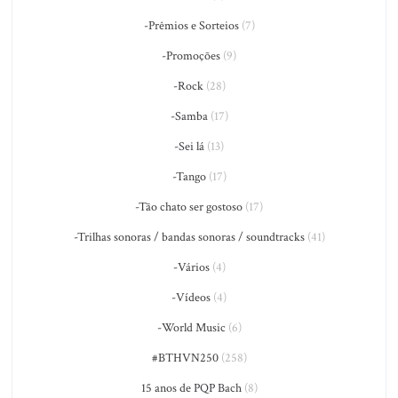
-Prêmios e Sorteios
(7)
-Promoções
(9)
-Rock
(28)
-Samba
(17)
-Sei lá
(13)
-Tango
(17)
-Tão chato ser gostoso
(17)
-Trilhas sonoras / bandas sonoras / soundtracks
(41)
-Vários
(4)
-Vídeos
(4)
-World Music
(6)
#BTHVN250
(258)
15 anos de PQP Bach
(8)