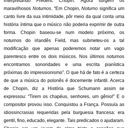
interpretando Frédéric Chopin. Agora surgem os
maravilhosos
Noturnos
. “Em Chopin,
Noturno
significa um
canto livre da sua intimidade, pôr meio da qual conta uma
história íntima que o músico não poderia exprimir de outra
forma. Chopin baseou-se num modelo próximo, os
noturnos do irlandês Field, mas submeteu-os a tal
modificação que apenas poderemos notar um vago
parentesco entre os dois músicos. Nos últimos noturnos
encontramos sonoridades e uma escrita pianística
próximas do impressionismo”. O que há de fato é a certeza
de que a música do polonês é docemente infantil. Acerca
de Chopin, diz a História que Schumann assim se
expressou: “Tirem os chapéus, senhores, um gênio!” E o
compositor provou isso. Conquistou a França. Possuía as
idiossincrasias requeridas pela burguesia francesa: era
gentil, fino, educado, elegante. Tais predicados o ajudaram.