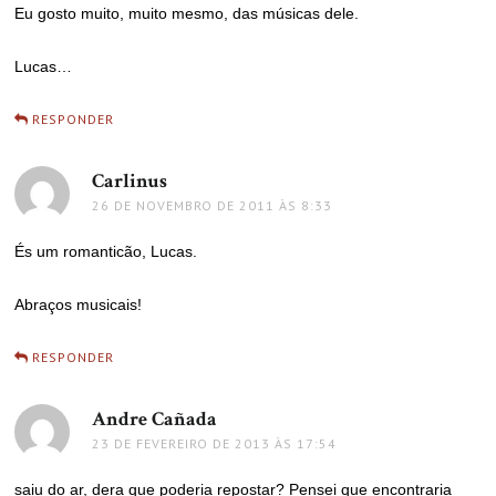
Eu gosto muito, muito mesmo, das músicas dele.
Lucas…
RESPONDER
Carlinus
disse:
26 DE NOVEMBRO DE 2011 ÀS 8:33
És um romanticão, Lucas.
Abraços musicais!
RESPONDER
Andre Cañada
disse:
23 DE FEVEREIRO DE 2013 ÀS 17:54
saiu do ar, dera que poderia repostar? Pensei que encontraria