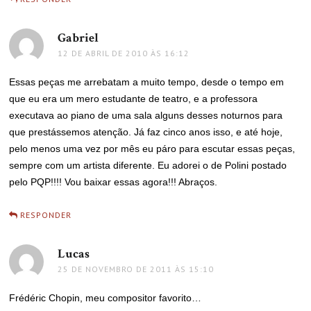
Gabriel
disse:
12 DE ABRIL DE 2010 ÀS 16:12
Essas peças me arrebatam a muito tempo, desde o tempo em
que eu era um mero estudante de teatro, e a professora
executava ao piano de uma sala alguns desses noturnos para
que prestássemos atenção. Já faz cinco anos isso, e até hoje,
pelo menos uma vez por mês eu páro para escutar essas peças,
sempre com um artista diferente. Eu adorei o de Polini postado
pelo PQP!!!! Vou baixar essas agora!!! Abraços.
RESPONDER
Lucas
disse:
25 DE NOVEMBRO DE 2011 ÀS 15:10
Frédéric Chopin, meu compositor favorito…