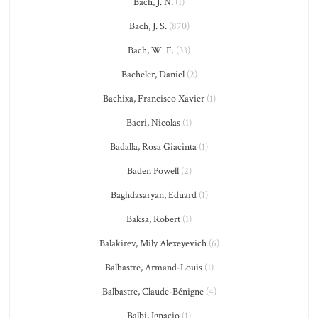
Bach, J. N.
(1)
Bach, J. S.
(870)
Bach, W. F.
(33)
Bacheler, Daniel
(2)
Bachixa, Francisco Xavier
(1)
Bacri, Nicolas
(1)
Badalla, Rosa Giacinta
(1)
Baden Powell
(2)
Baghdasaryan, Eduard
(1)
Baksa, Robert
(1)
Balakirev, Mily Alexeyevich
(6)
Balbastre, Armand-Louis
(1)
Balbastre, Claude-Bénigne
(4)
Balbi, Ignacio
(1)