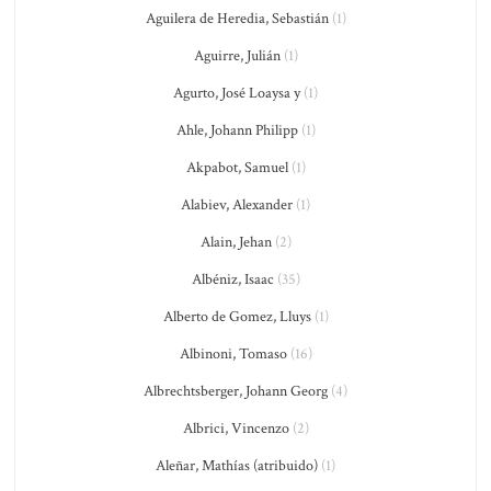
Aguilera de Heredia, Sebastián
(1)
Aguirre, Julián
(1)
Agurto, José Loaysa y
(1)
Ahle, Johann Philipp
(1)
Akpabot, Samuel
(1)
Alabiev, Alexander
(1)
Alain, Jehan
(2)
Albéniz, Isaac
(35)
Alberto de Gomez, Lluys
(1)
Albinoni, Tomaso
(16)
Albrechtsberger, Johann Georg
(4)
Albrici, Vincenzo
(2)
Aleñar, Mathías (atribuido)
(1)