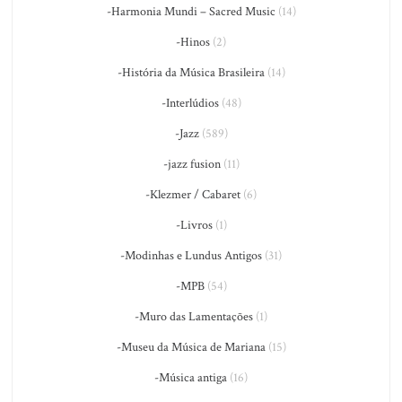
-Harmonia Mundi – Sacred Music
(14)
-Hinos
(2)
-História da Música Brasileira
(14)
-Interlúdios
(48)
-Jazz
(589)
-jazz fusion
(11)
-Klezmer / Cabaret
(6)
-Livros
(1)
-Modinhas e Lundus Antigos
(31)
-MPB
(54)
-Muro das Lamentações
(1)
-Museu da Música de Mariana
(15)
-Música antiga
(16)