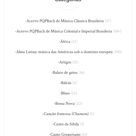
-Acervo PQPBach de Música Clássica Brasileira
(37)
-Acervo PQPBach de Música Colonial e Imperial Brasileira
(186)
-África
(12)
-Alma Latina: música das Américas sob o domínio europeu
(100)
-Artigos
(35)
-Balaio de gatos
(36)
-Bálcãs
(4)
-Blues
(14)
-Bossa Nova
(22)
-Canção francesa (Chanson)
(5)
-Canto da Sibila
(3)
-Canto Gregoriano
(13)