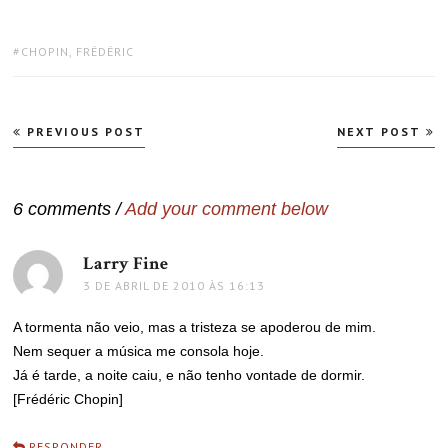
TAGS:
CHOPIN, FRÉDÉRIC
Navegação
PREVIOUS POST
NEXT POST
de
Post
6 comments /
Add your comment below
Larry Fine
disse:
3 DE ABRIL DE 2010 ÀS 16:13
A tormenta não veio, mas a tristeza se apoderou de mim.
Nem sequer a música me consola hoje.
Já é tarde, a noite caiu, e não tenho vontade de dormir.
[Frédéric Chopin]
RESPONDER