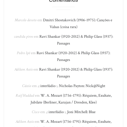
Comentários
Marcelo devoto
em
Dmitri Shostakovich (1906-1975): Canções e
Valsas (coisa rara)
candida pires
em
Ravi Shankar (1920-2012) & Philip Glass (1937):
Passages
Pedro Ipê
em
Ravi Shankar (1920-2012) & Philip Glass (1937):
Passages
Adilson Assis
em
Ravi Shankar (1920-2012) & Philip Glass (1937):
Passages
Cássio
em
.: interlúdio :. Nicholas Payton: Nick@Night
Raif Haddad
em
W. A. Mozart (1756-1791): Réquiem, Exultate,
Jubilate (Berliner, Karajan / Dresden, Klee)
Cisco
em
.: interlúdio :. Joni Mitchell: Blue
Adilson Assis
em
W. A. Mozart (1756-1791): Réquiem, Exultate,