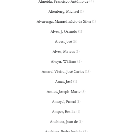
Almeida, Francisco António de
(4)
Altenburg, Michael
(1)
Alvarenga, Manuel Inácio da Silva
(1)
Alves, J. Orlando
(1)
Alves, José
(5)
Alves, Mateus
(1)
Alwyn, William
(2)
Amaral Vieira, José Carlos
(13)
Amat, José
(1)
Amiot, Joseph-Marie
(3)
Amoyel, Pascal
(1)
Amper, Emilia
(1)
Anchieta, Juan de
(1)
Anchieta, Padre José de
(2)