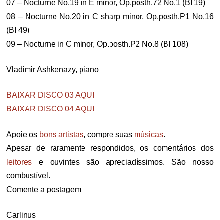
07 – Nocturne No.19 in E minor, Op.posth.72 No.1 (BI 19)
08 – Nocturne No.20 in C sharp minor, Op.posth.P1 No.16
(BI 49)
09 – Nocturne in C minor, Op.posth.P2 No.8 (BI 108)
Vladimir Ashkenazy, piano
BAIXAR DISCO 03 AQUI
BAIXAR DISCO 04 AQUI
Apoie os
bons
artistas
, compre suas
músicas
.
Apesar de raramente respondidos, os comentários dos
leitores
e ouvintes são apreciadíssimos. São nosso
combustível.
Comente a postagem!
Carlinus