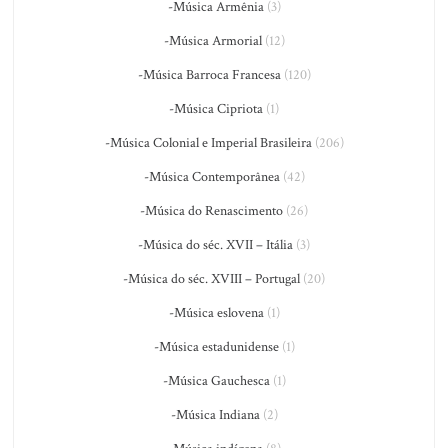
-Música Armênia
(3)
-Música Armorial
(12)
-Música Barroca Francesa
(120)
-Música Cipriota
(1)
-Música Colonial e Imperial Brasileira
(206)
-Música Contemporânea
(42)
-Música do Renascimento
(26)
-Música do séc. XVII – Itália
(3)
-Música do séc. XVIII – Portugal
(20)
-Música eslovena
(1)
-Música estadunidense
(1)
-Música Gauchesca
(1)
-Música Indiana
(2)