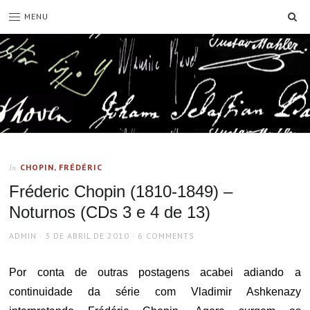
SE
MENU
CHOPIN, FRÉDÉRIC
In
Fréderic Chopin (1810-1849) –
Noturnos (CDs 3 e 4 de 13)
AUTHOR
POSTED
ADMIN
3 DE ABRIL DE 2010
6 COMMENTS
ON
Por conta de outras postagens acabei adiando a
continuidade da série com Vladimir Ashkenazy