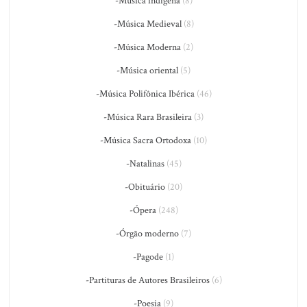
-Música indígena
(8)
-Música Medieval
(8)
-Música Moderna
(2)
-Música oriental
(5)
-Música Polifônica Ibérica
(46)
-Música Rara Brasileira
(3)
-Música Sacra Ortodoxa
(10)
-Natalinas
(45)
-Obituário
(20)
-Ópera
(248)
-Órgão moderno
(7)
-Pagode
(1)
-Partituras de Autores Brasileiros
(6)
-Poesia
(9)