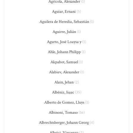
Agricola, Alexander
(1)
Aguiar, Ernani
(5)
Aguilera de Heredia, Sebastián
(1)
Aguirre, Julián
(1)
Agurto, José Loaysa y
(1)
Ahle, Johann Philipp
(1)
Akpabot, Samuel
(1)
Alabiev, Alexander
(1)
Alain, Jehan
(2)
Albéniz, Isaac
(35)
Alberto de Gomez, Lluys
(1)
Albinoni, Tomaso
(16)
Albrechtsberger, Johann Georg
(4)
Albrici, Vincenzo
(2)