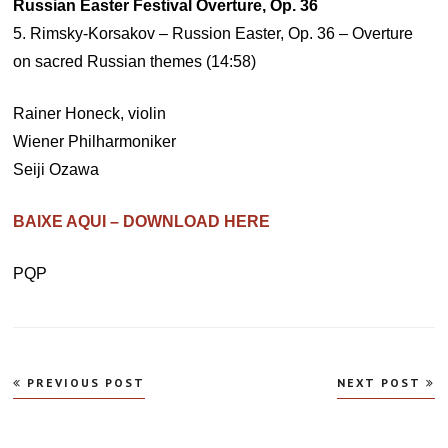
Russian Easter Festival Overture, Op. 36
5. Rimsky-Korsakov – Russion Easter, Op. 36 – Overture
on sacred Russian themes (14:58)
Rainer Honeck, violin
Wiener Philharmoniker
Seiji Ozawa
BAIXE AQUI – DOWNLOAD HERE
PQP
Navegação
PREVIOUS POST
NEXT POST
de
Post