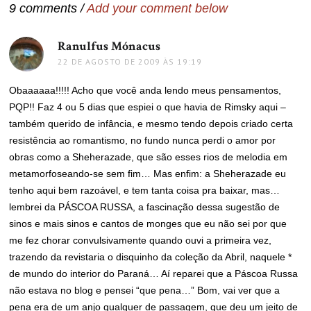
9 comments /
Add your comment below
Ranulfus Mónacus
disse:
22 DE AGOSTO DE 2009 ÀS 19:19
Obaaaaaa!!!!! Acho que você anda lendo meus pensamentos,
PQP!! Faz 4 ou 5 dias que espiei o que havia de Rimsky aqui –
também querido de infância, e mesmo tendo depois criado certa
resistência ao romantismo, no fundo nunca perdi o amor por
obras como a Sheherazade, que são esses rios de melodia em
metamorfoseando-se sem fim… Mas enfim: a Sheherazade eu
tenho aqui bem razoável, e tem tanta coisa pra baixar, mas…
lembrei da PÁSCOA RUSSA, a fascinação dessa sugestão de
sinos e mais sinos e cantos de monges que eu não sei por que
me fez chorar convulsivamente quando ouvi a primeira vez,
trazendo da revistaria o disquinho da coleção da Abril, naquele *
de mundo do interior do Paraná… Aí reparei que a Páscoa Russa
não estava no blog e pensei “que pena…” Bom, vai ver que a
pena era de um anjo qualquer de passagem, que deu um jeito de