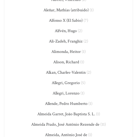
Aleñar, Mathías (atribuido)
(1)
Alfonso X (El Sabio)
(7)
Alfvén, Hugo
(2)
Ali-Zadeh, Franghiz
(2)
Alimonda, Heitor
(1)
Alison, Richard
(1)
Alkan, Charles-Valentin
(2)
Allegri, Gregorio
(5)
Allegri, Lorenzo
(1)
Allende, Pedro Humberto
(1)
Almeida Garret, João Baptista S. L.
(1)
Almeida Prado, José Antônio Rezende de
(11)
Almeida, Antônio José de
(1)