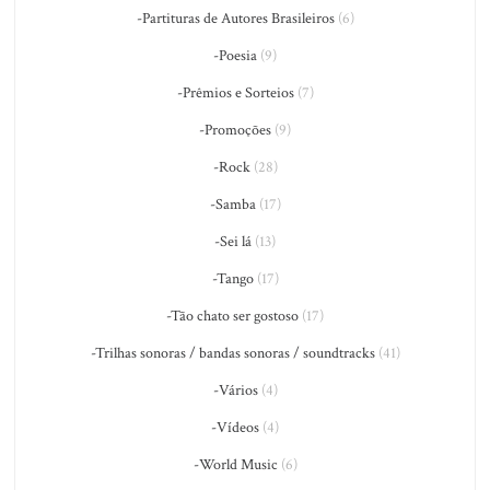
-Partituras de Autores Brasileiros
(6)
-Poesia
(9)
-Prêmios e Sorteios
(7)
-Promoções
(9)
-Rock
(28)
-Samba
(17)
-Sei lá
(13)
-Tango
(17)
-Tão chato ser gostoso
(17)
-Trilhas sonoras / bandas sonoras / soundtracks
(41)
-Vários
(4)
-Vídeos
(4)
-World Music
(6)