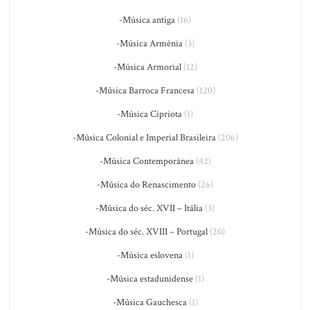
-Música antiga
(16)
-Música Armênia
(3)
-Música Armorial
(12)
-Música Barroca Francesa
(120)
-Música Cipriota
(1)
-Música Colonial e Imperial Brasileira
(206)
-Música Contemporânea
(42)
-Música do Renascimento
(26)
-Música do séc. XVII – Itália
(3)
-Música do séc. XVIII – Portugal
(20)
-Música eslovena
(1)
-Música estadunidense
(1)
-Música Gauchesca
(1)