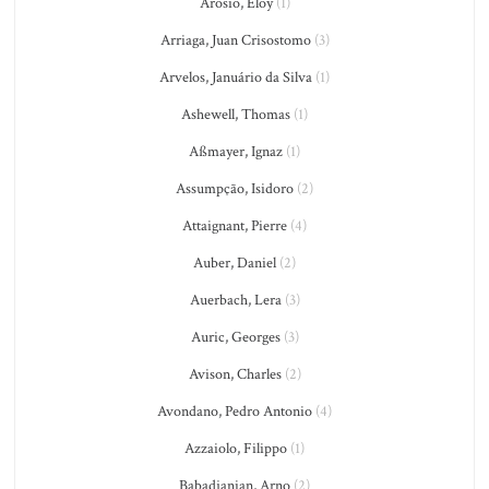
Arósio, Eloy
(1)
Arriaga, Juan Crisostomo
(3)
Arvelos, Januário da Silva
(1)
Ashewell, Thomas
(1)
Aßmayer, Ignaz
(1)
Assumpção, Isidoro
(2)
Attaignant, Pierre
(4)
Auber, Daniel
(2)
Auerbach, Lera
(3)
Auric, Georges
(3)
Avison, Charles
(2)
Avondano, Pedro Antonio
(4)
Azzaiolo, Filippo
(1)
Babadjanian, Arno
(2)