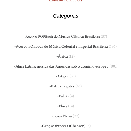
Laureate Conductors
Categorias
-Acervo PQPBach de Música Clássica Brasileira
(37)
-Acervo PQPBach de Música Colonial e Imperial Brasileira
(186)
-África
(12)
-Alma Latina: música das Américas sob o domínio europeu
(100)
-Artigos
(35)
-Balaio de gatos
(36)
-Bálcãs
(4)
-Blues
(14)
-Bossa Nova
(22)
-Canção francesa (Chanson)
(5)