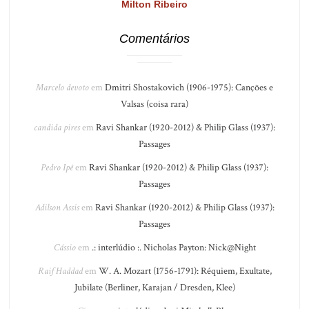
Milton Ribeiro
Comentários
Marcelo devoto
em
Dmitri Shostakovich (1906-1975): Canções e
Valsas (coisa rara)
candida pires
em
Ravi Shankar (1920-2012) & Philip Glass (1937):
Passages
Pedro Ipê
em
Ravi Shankar (1920-2012) & Philip Glass (1937):
Passages
Adilson Assis
em
Ravi Shankar (1920-2012) & Philip Glass (1937):
Passages
Cássio
em
.: interlúdio :. Nicholas Payton: Nick@Night
Raif Haddad
em
W. A. Mozart (1756-1791): Réquiem, Exultate,
Jubilate (Berliner, Karajan / Dresden, Klee)