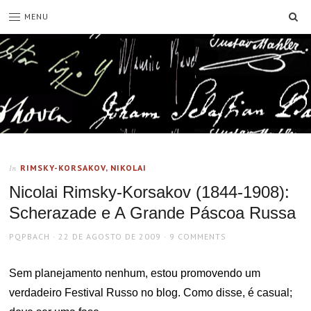
SE
MENU
RIMSKY-KORSAKOV, NIKOLAI
In
Nicolai Rimsky-Korsakov (1844-1908):
Scherazade e A Grande Páscoa Russa
AUTHOR
POSTED
PQPBACH
22 DE AGOSTO DE 2009
9 COMMENTS
ON
Sem planejamento nenhum, estou promovendo um
verdadeiro Festival Russo no blog. Como disse, é casual;