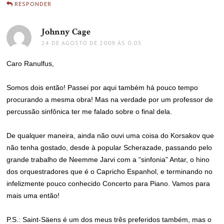
RESPONDER
Johnny Cage
disse:
24 DE AGOSTO DE 2009 ÀS 0:03
Caro Ranulfus,
Somos dois então! Passei por aqui também há pouco tempo
procurando a mesma obra! Mas na verdade por um professor de
percussão sinfônica ter me falado sobre o final dela.
De qualquer maneira, ainda não ouvi uma coisa do Korsakov que
não tenha gostado, desde à popular Scherazade, passando pelo
grande trabalho de Neemme Jarvi com a “sinfonia” Antar, o hino
dos orquestradores que é o Capricho Espanhol, e terminando no
infelizmente pouco conhecido Concerto para Piano. Vamos para
mais uma então!
P.S.: Saint-Säens é um dos meus três preferidos também, mas o