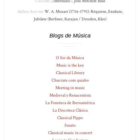
Cisco
em
.: interlúdio :. Joni Mitchell: Blue
Adilson Assis
em
W. A. Mozart (1756-1791): Réquiem, Exultate,
Jubilate (Berliner, Karajan / Dresden, Klee)
Blogs de Música
O Ser da Música
Music is the key
Classical Library
Chucrute com quiabo
Meeting in music
Medieval y Renacentista
La Fonoteca de Iberoamérica
La Discoteca Clásica
Classical Pippo
Susato
Classical music in concert