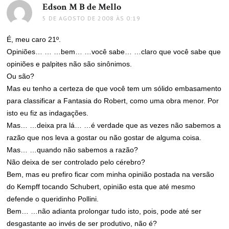
Edson M B de Mello
disse:
5 DE AGOSTO DE 2008 ÀS 0:19
É, meu caro 21º.
Opiniões… … …bem… …você sabe… …claro que você sabe que
opiniões e palpites não são sinônimos.
Ou são?
Mas eu tenho a certeza de que você tem um sólido embasamento
para classificar a Fantasia do Robert, como uma obra menor. Por
isto eu fiz as indagações.
Mas… …deixa pra lá… …é verdade que as vezes não sabemos a
razão que nos leva a gostar ou não gostar de alguma coisa.
Mas… …quando não sabemos a razão?
Não deixa de ser controlado pelo cérebro?
Bem, mas eu prefiro ficar com minha opinião postada na versão
do Kempff tocando Schubert, opinião esta que até mesmo
defende o queridinho Pollini.
Bem… …não adianta prolongar tudo isto, pois, pode até ser
desgastante ao invés de ser produtivo, não é?