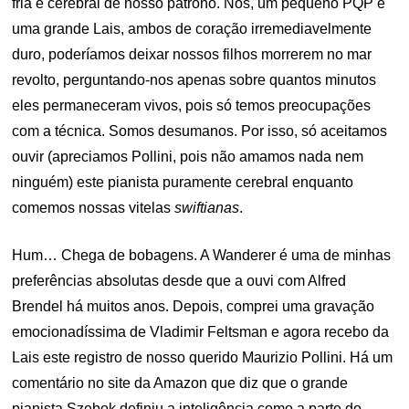
fria e cerebral de nosso patrono. Nós, um pequeno PQP e
uma grande Lais, ambos de coração irremediavelmente
duro, poderíamos deixar nossos filhos morrerem no mar
revolto, perguntando-nos apenas sobre quantos minutos
eles permaneceram vivos, pois só temos preocupações
com a técnica. Somos desumanos. Por isso, só aceitamos
ouvir (apreciamos Pollini, pois não amamos nada nem
ninguém) este pianista puramente cerebral enquanto
comemos nossas vitelas
swiftianas
.
Hum… Chega de bobagens. A Wanderer é uma de minhas
preferências absolutas desde que a ouvi com Alfred
Brendel há muitos anos. Depois, comprei uma gravação
emocionadíssima de Vladimir Feltsman e agora recebo da
Lais este registro de nosso querido Maurizio Pollini. Há um
comentário no site da Amazon que diz que o grande
pianista Szebok definiu a inteligência como a parte do