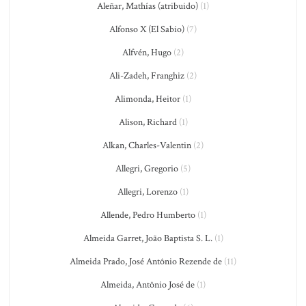
Aleñar, Mathías (atribuido)
(1)
Alfonso X (El Sabio)
(7)
Alfvén, Hugo
(2)
Ali-Zadeh, Franghiz
(2)
Alimonda, Heitor
(1)
Alison, Richard
(1)
Alkan, Charles-Valentin
(2)
Allegri, Gregorio
(5)
Allegri, Lorenzo
(1)
Allende, Pedro Humberto
(1)
Almeida Garret, João Baptista S. L.
(1)
Almeida Prado, José Antônio Rezende de
(11)
Almeida, Antônio José de
(1)