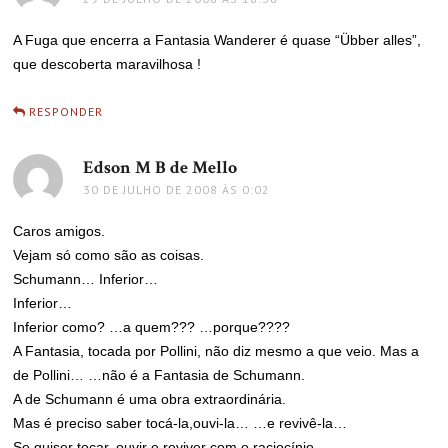
A Fuga que encerra a Fantasia Wanderer é quase “Übber alles”,
que descoberta maravilhosa !
RESPONDER
Edson M B de Mello
disse:
30 DE JULHO DE 2008 ÀS 0:02
Caros amigos.
Vejam só como são as coisas.
Schumann… Inferior…
Inferior…
Inferior como? …a quem??? …porque????
A Fantasia, tocada por Pollini, não diz mesmo a que veio. Mas a
de Pollini… …não é a Fantasia de Schumann.
A de Schumann é uma obra extraordinária.
Mas é preciso saber tocá-la,ouvi-la… …e revivê-la…
Se quiser tocar, ouvir e reviver com o raciocínio…