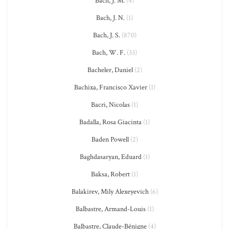
Bach, J. M.
(4)
Bach, J. N.
(1)
Bach, J. S.
(870)
Bach, W. F.
(33)
Bacheler, Daniel
(2)
Bachixa, Francisco Xavier
(1)
Bacri, Nicolas
(1)
Badalla, Rosa Giacinta
(1)
Baden Powell
(2)
Baghdasaryan, Eduard
(1)
Baksa, Robert
(1)
Balakirev, Mily Alexeyevich
(6)
Balbastre, Armand-Louis
(1)
Balbastre, Claude-Bénigne
(4)