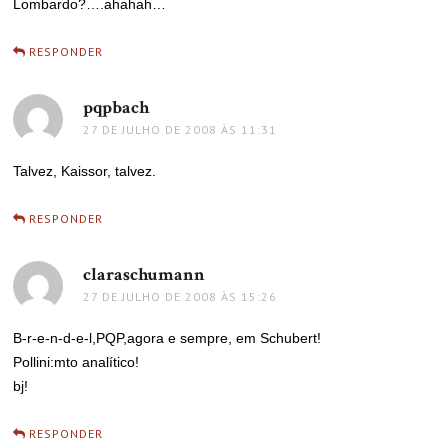
Lombardo?….ahahah…
RESPONDER
pqpbach
disse:
27 DE JULHO DE 2008 ÀS 11:31
Talvez, Kaissor, talvez.
RESPONDER
claraschumann
disse:
27 DE JULHO DE 2008 ÀS 15:26
B-r-e-n-d-e-l,PQP,agora e sempre, em Schubert!
Pollini:mto analítico!
bj!
RESPONDER