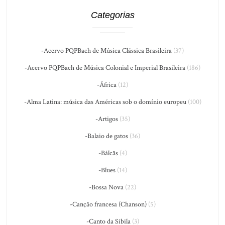
Categorias
-Acervo PQPBach de Música Clássica Brasileira
(37)
-Acervo PQPBach de Música Colonial e Imperial Brasileira
(186)
-África
(12)
-Alma Latina: música das Américas sob o domínio europeu
(100)
-Artigos
(35)
-Balaio de gatos
(36)
-Bálcãs
(4)
-Blues
(14)
-Bossa Nova
(22)
-Canção francesa (Chanson)
(5)
-Canto da Sibila
(3)