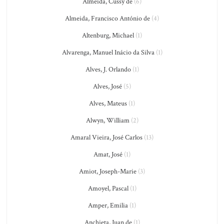
Almeida, Cussy de
(6)
Almeida, Francisco António de
(4)
Altenburg, Michael
(1)
Alvarenga, Manuel Inácio da Silva
(1)
Alves, J. Orlando
(1)
Alves, José
(5)
Alves, Mateus
(1)
Alwyn, William
(2)
Amaral Vieira, José Carlos
(13)
Amat, José
(1)
Amiot, Joseph-Marie
(3)
Amoyel, Pascal
(1)
Amper, Emilia
(1)
Anchieta, Juan de
(1)