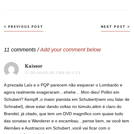
Navegação
PREVIOUS POST
NEXT POST
de
Post
11 comments /
Add your comment below
Kaissor
disse:
27 DE JULHO DE 2008 ÀS 1:23
A prezada Laís e o PQP parecem não esquecer o Lombardo e
agora realmente exageraram…ehehe….Mon dieu! Pollini em
Schubert? Kempff ,o maior pianista em Schubert(nem vou falar de
Schnabel), deve estar dando voltas no túmulo,além é claro do
Brendel, já citado, que tem um DVD magnífico com quase tudo
das sonatas e Wanderer e o escambau…pense bem, se você tem
Alemães e Austriacos em Schubert ,você vai ficar com o