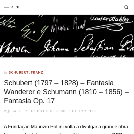
SE
MENU
SCHUBERT, FRANZ
In
Schubert (1797 – 1828) – Fantasia
Wanderer e Schumann (1810 – 1856) –
Fantasia Op. 17
AUTHOR
POSTED
PQPBACH
26 DE JULHO DE 2008
11 COMMENTS
ON
A Fundação Maurizio Pollini volta a divulgar a grande obra