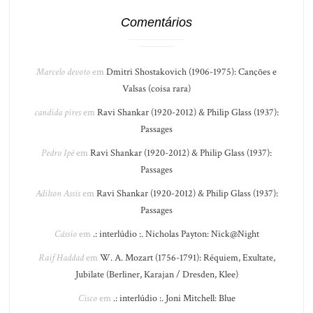
Comentários
Marcelo devoto
em
Dmitri Shostakovich (1906-1975): Canções e
Valsas (coisa rara)
candida pires
em
Ravi Shankar (1920-2012) & Philip Glass (1937):
Passages
Pedro Ipê
em
Ravi Shankar (1920-2012) & Philip Glass (1937):
Passages
Adilson Assis
em
Ravi Shankar (1920-2012) & Philip Glass (1937):
Passages
Cássio
em
.: interlúdio :. Nicholas Payton: Nick@Night
Raif Haddad
em
W. A. Mozart (1756-1791): Réquiem, Exultate,
Jubilate (Berliner, Karajan / Dresden, Klee)
Cisco
em
.: interlúdio :. Joni Mitchell: Blue