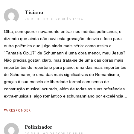
Ticiano
disse:
28 DE JULHO DE 2008 ÀS 11:24
Olha, sem querer novamente entrar nos méritos pollinianos, e
dizendo que ainda não ouvi esta gravação, desvio o foco para
outra polêmica que julgo ainda mais séria: como assim a
“Fantasia Op.17” de Schumann é uma obra menor, meu Jesus?
Não precisa gostar, claro, mas trata-se de uma das obras mais
importantes do repertório para piano, uma das mais importantes
de Schumann, e uma das mais significativas do Romantismo,
graças à sua mescla de liberdade formal com senso de
construção musical acurado, além de todas as suas referências
extra-musicais, algo romântico e schumanniano por excelência…
RESPONDER
Polinizador
disse:
29 DE JULHO DE 2008 ÀS 18:38