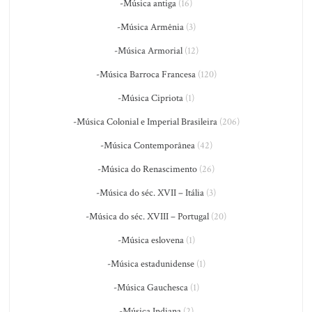
-Música antiga
(16)
-Música Armênia
(3)
-Música Armorial
(12)
-Música Barroca Francesa
(120)
-Música Cipriota
(1)
-Música Colonial e Imperial Brasileira
(206)
-Música Contemporânea
(42)
-Música do Renascimento
(26)
-Música do séc. XVII – Itália
(3)
-Música do séc. XVIII – Portugal
(20)
-Música eslovena
(1)
-Música estadunidense
(1)
-Música Gauchesca
(1)
-Música Indiana
(2)