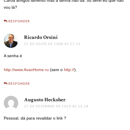
Caroa amigos lamento mas a senha não dá. ou serei eu que não
vou lá?
RESPONDER
Ricardo Orsini
disse:
22 DE JULHO DE 2008 ÀS 22:15
A senha é
http://www.AvaxHome.ru
(sem o
http://
).
RESPONDER
Augusto Hecksher
disse:
22 DE DEZEMBRO DE 2010 ÀS 16:28
Pessoal, dá para revalidar o link ?