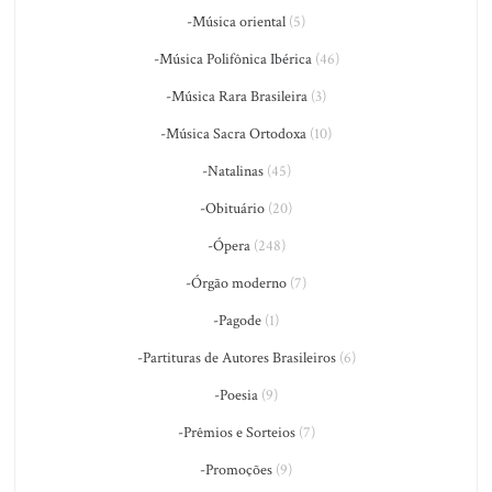
-Música oriental
(5)
-Música Polifônica Ibérica
(46)
-Música Rara Brasileira
(3)
-Música Sacra Ortodoxa
(10)
-Natalinas
(45)
-Obituário
(20)
-Ópera
(248)
-Órgão moderno
(7)
-Pagode
(1)
-Partituras de Autores Brasileiros
(6)
-Poesia
(9)
-Prêmios e Sorteios
(7)
-Promoções
(9)