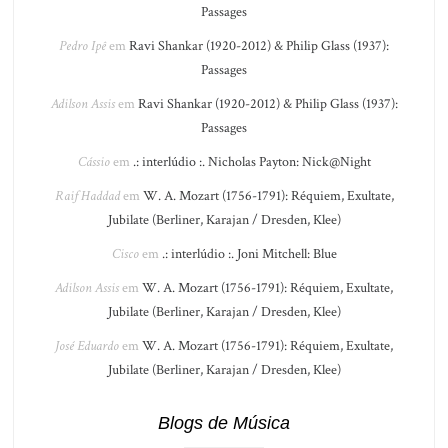
Passages
Pedro Ipê
em
Ravi Shankar (1920-2012) & Philip Glass (1937):
Passages
Adilson Assis
em
Ravi Shankar (1920-2012) & Philip Glass (1937):
Passages
Cássio
em
.: interlúdio :. Nicholas Payton: Nick@Night
Raif Haddad
em
W. A. Mozart (1756-1791): Réquiem, Exultate,
Jubilate (Berliner, Karajan / Dresden, Klee)
Cisco
em
.: interlúdio :. Joni Mitchell: Blue
Adilson Assis
em
W. A. Mozart (1756-1791): Réquiem, Exultate,
Jubilate (Berliner, Karajan / Dresden, Klee)
José Eduardo
em
W. A. Mozart (1756-1791): Réquiem, Exultate,
Jubilate (Berliner, Karajan / Dresden, Klee)
Blogs de Música