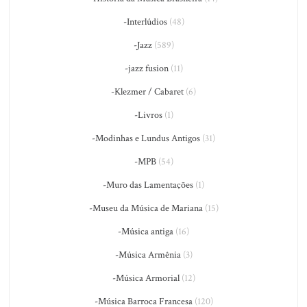
-Interlúdios
(48)
-Jazz
(589)
-jazz fusion
(11)
-Klezmer / Cabaret
(6)
-Livros
(1)
-Modinhas e Lundus Antigos
(31)
-MPB
(54)
-Muro das Lamentações
(1)
-Museu da Música de Mariana
(15)
-Música antiga
(16)
-Música Armênia
(3)
-Música Armorial
(12)
-Música Barroca Francesa
(120)