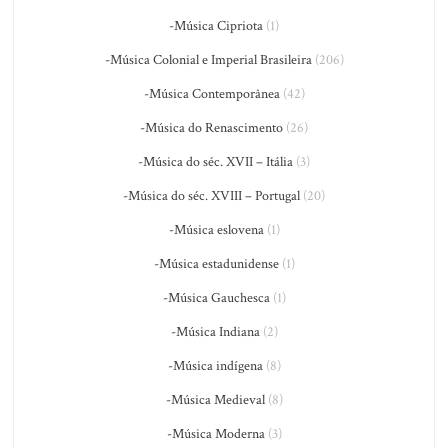
-Música Cipriota
(1)
-Música Colonial e Imperial Brasileira
(206)
-Música Contemporânea
(42)
-Música do Renascimento
(26)
-Música do séc. XVII – Itália
(3)
-Música do séc. XVIII – Portugal
(20)
-Música eslovena
(1)
-Música estadunidense
(1)
-Música Gauchesca
(1)
-Música Indiana
(2)
-Música indígena
(8)
-Música Medieval
(8)
-Música Moderna
(3)