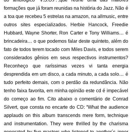
formações que já foram reunidas na história do Jazz. Não é
a toa que recebeu 5 estrelas na amazon, na allmusic, entre
outros sites especializados. Herbie Hancock, Freedie
Hubbard, Wayne Shorter, Ron Carter e Tony Williams… é
brincadeira… o que podemos falar deste quinteto, além do
fato de todos terem tocado com Miles Davis, e todos serem
considerados gênios em seus respectivos instrumentos?
Reconheço que raríssimas vezes vi tanta energia
desprendida em um disco, a cada minuto, a cada solo… é
tudo perfeito demais, com o perdão da redundância. Não
tenho faixa favorita, em minha opinião este cd é impecável
do começo ao fim. Cito abaixo o comentário de Conrad
Silvert, que consta no encarte do CD: “What the audience
applauds on this album transcends mere form, technique
and instrumentation. They were thrilled by the charisma
generated by five masters who listened to another´s inner