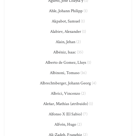
Agurto, José Loaysa y
(1)
Ahle, Johann Philipp
(1)
Akpabot, Samuel
(1)
Alabiev, Alexander
(1)
Alain, Jehan
(2)
Albéniz, Isaac
(35)
Alberto de Gomez, Lluys
(1)
Albinoni, Tomaso
(16)
Albrechtsberger, Johann Georg
(4)
Albrici, Vincenzo
(2)
Aleñar, Mathías (atribuido)
(1)
Alfonso X (El Sabio)
(7)
Alfvén, Hugo
(2)
Ali-Zadeh, Franghiz
(2)