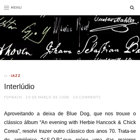
SE
MENU
-JAZZ
In
Interlúdio
AUTHOR
POSTED
FDPBACH
20 DE MARÇO DE 2008
10 COMMENTS
ON
Aproveitando a deixa de Blue Dog, que nos trouxe o
clássico álbum “An evening with Herbie Hancock & Chick
Corea”, resolvi trazer outro clássico dos anos 70. Trata-se
do antológico “V.S.O.P.”,que reúne uma das maiores