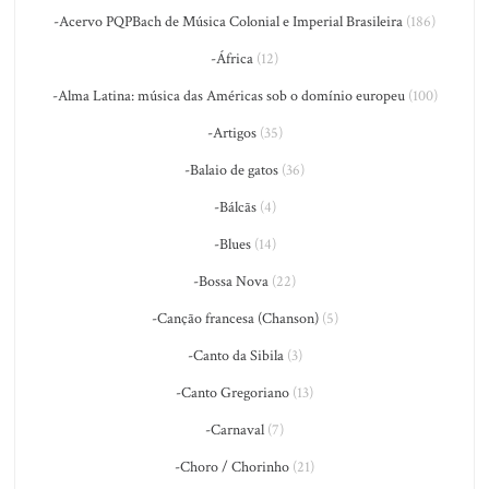
-Acervo PQPBach de Música Colonial e Imperial Brasileira
(186)
-África
(12)
-Alma Latina: música das Américas sob o domínio europeu
(100)
-Artigos
(35)
-Balaio de gatos
(36)
-Bálcãs
(4)
-Blues
(14)
-Bossa Nova
(22)
-Canção francesa (Chanson)
(5)
-Canto da Sibila
(3)
-Canto Gregoriano
(13)
-Carnaval
(7)
-Choro / Chorinho
(21)