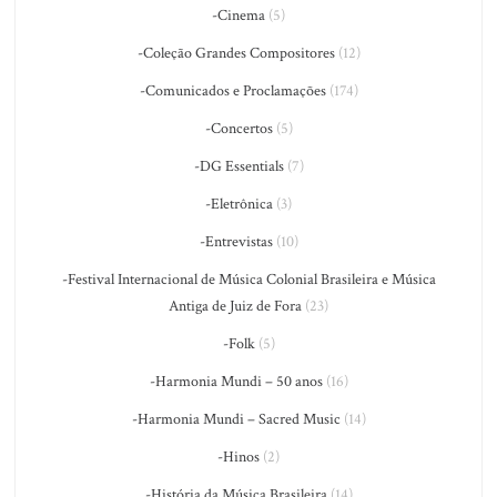
-Cinema
(5)
-Coleção Grandes Compositores
(12)
-Comunicados e Proclamações
(174)
-Concertos
(5)
-DG Essentials
(7)
-Eletrônica
(3)
-Entrevistas
(10)
-Festival Internacional de Música Colonial Brasileira e Música
Antiga de Juiz de Fora
(23)
-Folk
(5)
-Harmonia Mundi – 50 anos
(16)
-Harmonia Mundi – Sacred Music
(14)
-Hinos
(2)
-História da Música Brasileira
(14)