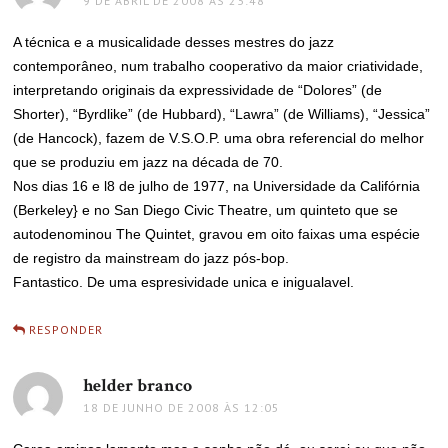
9 DE ABRIL DE 2008 ÀS 23:48
A técnica e a musicalidade desses mestres do jazz
contemporâneo, num trabalho cooperativo da maior criatividade,
interpretando originais da expressividade de “Dolores” (de
Shorter), “Byrdlike” (de Hubbard), “Lawra” (de Williams), “Jessica”
(de Hancock), fazem de V.S.O.P. uma obra referencial do melhor
que se produziu em jazz na década de 70.
Nos dias 16 e l8 de julho de 1977, na Universidade da Califórnia
(Berkeley} e no San Diego Civic Theatre, um quinteto que se
autodenominou The Quintet, gravou em oito faixas uma espécie
de registro da mainstream do jazz pós-bop.
Fantastico. De uma espresividade unica e inigualavel.
RESPONDER
helder branco
disse:
18 DE JUNHO DE 2008 ÀS 12:05