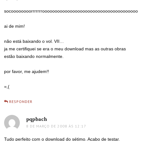
socoooooooorrrrrrroooooooooooooooooooooooooooooooooooooo
ai de mim!
não está baixando o vol. VII…
ja me certifiquei se era o meu download mas as outras obras
estão baixando normalmente.
por favor, me ajudem!!
=,(
RESPONDER
pqpbach
disse:
8 DE MARÇO DE 2008 ÀS 12:17
Tudo perfeito com o download do sétimo. Acabo de testar.