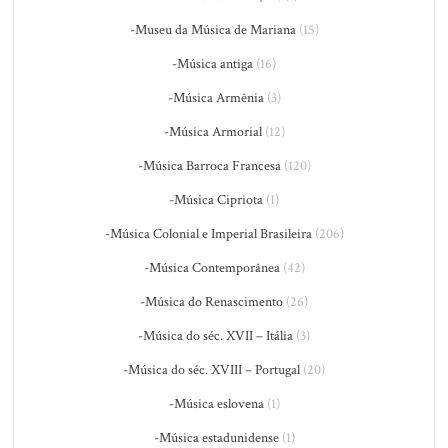
-Museu da Música de Mariana
(15)
-Música antiga
(16)
-Música Armênia
(3)
-Música Armorial
(12)
-Música Barroca Francesa
(120)
-Música Cipriota
(1)
-Música Colonial e Imperial Brasileira
(206)
-Música Contemporânea
(42)
-Música do Renascimento
(26)
-Música do séc. XVII – Itália
(3)
-Música do séc. XVIII – Portugal
(20)
-Música eslovena
(1)
-Música estadunidense
(1)