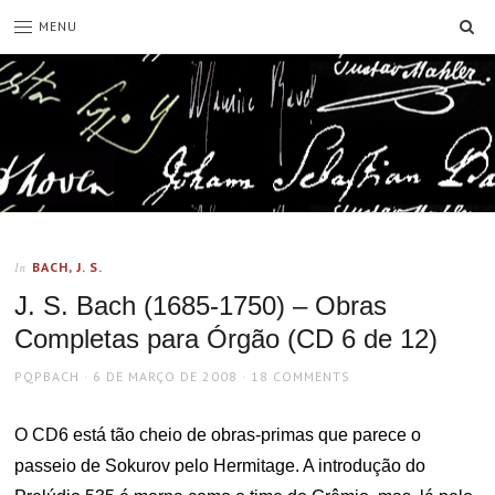
SE
MENU
BACH, J. S.
In
J. S. Bach (1685-1750) – Obras
Completas para Órgão (CD 6 de 12)
AUTHOR
POSTED
PQPBACH
6 DE MARÇO DE 2008
18 COMMENTS
ON
O CD6 está tão cheio de obras-primas que parece o
passeio de Sokurov pelo Hermitage. A introdução do