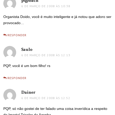
pqpbach
disse:
6 DE MARÇO DE 2008 ÀS 10:38
Organista Doido, você é muito inteligente e já notou que adoro ser
provocado…
RESPONDER
Saulo
disse:
6 DE MARÇO DE 2008 ÀS 12:13
PQP, você é um bom filho! rs
RESPONDER
Dainer
disse:
6 DE MARÇO DE 2008 ÀS 12:52
PQP, só não gostei de ter falado uma coisa inverídica a respeito
do Imortal Tricolor da Azenha.