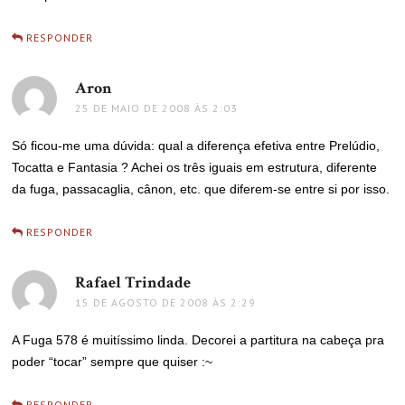
RESPONDER
Aron
disse:
25 DE MAIO DE 2008 ÀS 2:03
Só ficou-me uma dúvida: qual a diferença efetiva entre Prelúdio,
Tocatta e Fantasia ? Achei os três iguais em estrutura, diferente
da fuga, passacaglia, cânon, etc. que diferem-se entre si por isso.
RESPONDER
Rafael Trindade
disse:
15 DE AGOSTO DE 2008 ÀS 2:29
A Fuga 578 é muitíssimo linda. Decorei a partitura na cabeça pra
poder “tocar” sempre que quiser :~
RESPONDER