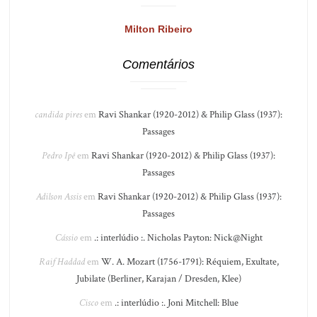
Milton Ribeiro
Comentários
candida pires
em
Ravi Shankar (1920-2012) & Philip Glass (1937):
Passages
Pedro Ipê
em
Ravi Shankar (1920-2012) & Philip Glass (1937):
Passages
Adilson Assis
em
Ravi Shankar (1920-2012) & Philip Glass (1937):
Passages
Cássio
em
.: interlúdio :. Nicholas Payton: Nick@Night
Raif Haddad
em
W. A. Mozart (1756-1791): Réquiem, Exultate,
Jubilate (Berliner, Karajan / Dresden, Klee)
Cisco
em
.: interlúdio :. Joni Mitchell: Blue