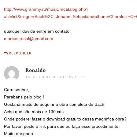
http://www.grammy.ru/music/mcatalog.php?
act=list&singer=Bach%2C_Johann_Sebastian&album=Chorales.+O
qualquer dúvida entre em contato
marcos.rosal@gmail.com
RESPONDER
Ronaldo
disse:
16 DE JUNHO DE 2011 ÀS 11:11
Caro senhor,
Parabéns pelo blog !
Gostaria muito de adquirir a obra completa de Bach.
Acho que são mais de 130 cds.
Onde poderei fazer o download gratuito dessa magnífica obra?
Por favor, poste o link para que eu faça esse procedimento.
Muito obrigado.