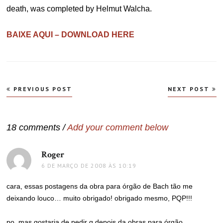
death, was completed by Helmut Walcha.
BAIXE AQUI – DOWNLOAD HERE
Navegação
PREVIOUS POST
NEXT POST
de
Post
18 comments /
Add your comment below
Roger
disse:
6 DE MARÇO DE 2008 ÀS 10:19
cara, essas postagens da obra para órgão de Bach tão me
deixando louco… muito obrigado! obrigado mesmo, PQP!!!
po, mas gostaria de pedir q depois da obras para órgão