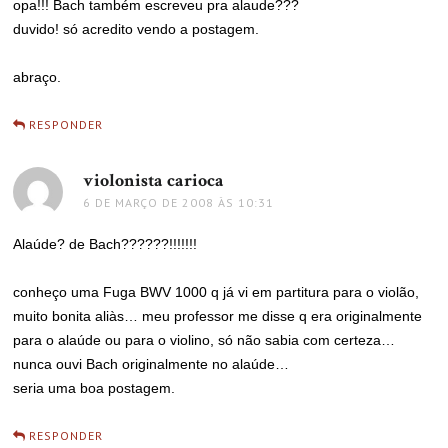
opa!!! Bach também escreveu pra alaude???
duvido! só acredito vendo a postagem.
abraço.
RESPONDER
violonista carioca
disse:
6 DE MARÇO DE 2008 ÀS 10:31
Alaúde? de Bach??????!!!!!!!
conheço uma Fuga BWV 1000 q já vi em partitura para o violão,
muito bonita aliàs… meu professor me disse q era originalmente
para o alaúde ou para o violino, só não sabia com certeza…
nunca ouvi Bach originalmente no alaúde…
seria uma boa postagem.
RESPONDER