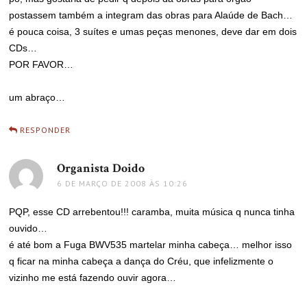
postassem também a integram das obras para Alaúde de Bach…
é pouca coisa, 3 suítes e umas peças menones, deve dar em dois
CDs…
POR FAVOR…
um abraço…
RESPONDER
Organista Doido
disse:
6 DE MARÇO DE 2008 ÀS 10:26
PQP, esse CD arrebentou!!! caramba, muita música q nunca tinha
ouvido…
é até bom a Fuga BWV535 martelar minha cabeça… melhor isso
q ficar na minha cabeça a dança do Créu, que infelizmente o
vizinho me está fazendo ouvir agora…