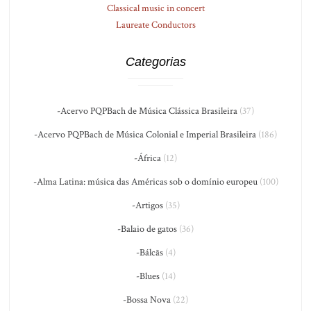
Classical music in concert
Laureate Conductors
Categorias
-Acervo PQPBach de Música Clássica Brasileira
(37)
-Acervo PQPBach de Música Colonial e Imperial Brasileira
(186)
-África
(12)
-Alma Latina: música das Américas sob o domínio europeu
(100)
-Artigos
(35)
-Balaio de gatos
(36)
-Bálcãs
(4)
-Blues
(14)
-Bossa Nova
(22)