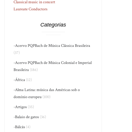
Classical music in concert
Laureate Conductors
Categorias
-Acervo PQPBach de Música Clássica Brasileira
(37)
-Acervo PQPBach de Música Colonial e Imperial
Brasileira
(186)
-África
(12)
-Alma Latina: música das Américas sob o
domínio europeu
(100)
-Artigos
(35)
-Balaio de gatos
(36)
-Bálcãs
(4)