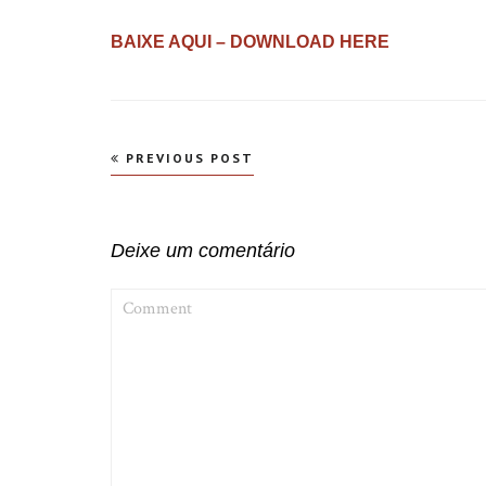
BAIXE AQUI – DOWNLOAD HERE
Navegação
PREVIOUS POST
de
Post
Deixe um comentário
COMMENT