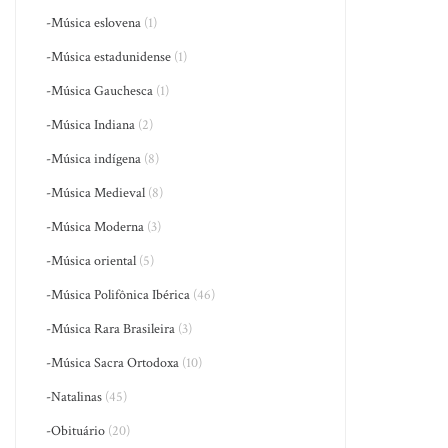
-Música eslovena
(1)
-Música estadunidense
(1)
-Música Gauchesca
(1)
-Música Indiana
(2)
-Música indígena
(8)
-Música Medieval
(8)
-Música Moderna
(3)
-Música oriental
(5)
-Música Polifônica Ibérica
(46)
-Música Rara Brasileira
(3)
-Música Sacra Ortodoxa
(10)
-Natalinas
(45)
-Obituário
(20)