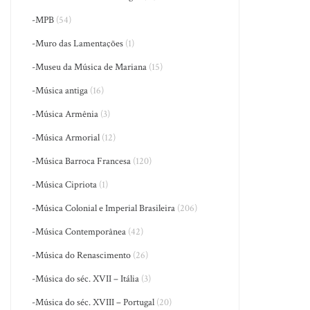
-MPB
(54)
-Muro das Lamentações
(1)
-Museu da Música de Mariana
(15)
-Música antiga
(16)
-Música Armênia
(3)
-Música Armorial
(12)
-Música Barroca Francesa
(120)
-Música Cipriota
(1)
-Música Colonial e Imperial Brasileira
(206)
-Música Contemporânea
(42)
-Música do Renascimento
(26)
-Música do séc. XVII – Itália
(3)
-Música do séc. XVIII – Portugal
(20)