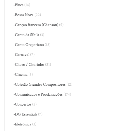
-Blues
(14)
-Bossa Nova
(22)
-Canção francesa (Chanson)
(5)
-Canto da Sibila
(3)
-Canto Gregoriano
(13)
-Carnaval
(7)
-Choro / Chorinho
(21)
-Cinema
(5)
-Coleção Grandes Compositores
(12)
-Comunicados e Proclamações
(174)
-Concertos
(5)
-DG Essentials
(7)
-Eletrônica
(3)