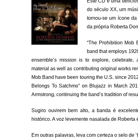
Este CD é uma delicio
do século XX, um músic
tornou-se um ícone da 
da própria Roberta Do
“The Prohibition Mob 
band that employs 1920-
ensemble’s mission is to explore, celebrate, 
material as well as contributing original works r
Mob Band have been touring the U.S. since 2012.
Belongs To Satchmo” on Blujazz in March 2018
Armstrong, continuing the band’s tradition of res
Sugiro ouvirem bem alto, a banda é excelen
histórico. A voz levemente nasalada de Roberta 
Em outras palavras, leva com certeza o selo de ‘