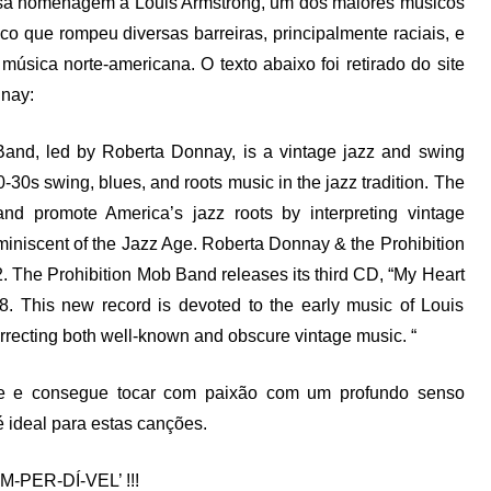
sa homenagem a Louis Armstrong, um dos maiores músicos
o que rompeu diversas barreiras, principalmente raciais, e
música norte-americana. O texto abaixo foi retirado do site
nnay:
Band, led by Roberta Donnay, is a vintage jazz and swing
30s swing, blues, and roots music in the jazz tradition. The
and promote America’s jazz roots by interpreting vintage
eminiscent of the Jazz Age. Roberta Donnay & the Prohibition
 The Prohibition Mob Band releases its third CD, “My Heart
. This new record is devoted to the early music of Louis
urrecting both well-known and obscure vintage music. “
te e consegue tocar com paixão com um profundo senso
é ideal para estas canções.
IM-PER-DÍ-VEL’ !!!