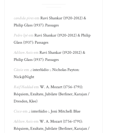
candida pires
em
Ravi Shankar (1920-2012) &
Philip Glass (1937): Passages
Pedro Ipê
em
Ravi Shankar (1920-2012) & Philip
Glass (1937): Passages
Adilson Assis
em
Ravi Shankar (1920-2012) &
Philip Glass (1937): Passages
Cássio
em
.: interlúdio :. Nicholas Payton:
Nick@Night
Raif Haddad
em
W. A. Mozart (1756-1791):
Réquiem, Exultate, Jubilate (Berliner, Karajan /
Dresden, Klee)
Cisco
em
.: interlúdio :. Joni Mitchell: Blue
Adilson Assis
em
W. A. Mozart (1756-1791):
Réquiem, Exultate, Jubilate (Berliner, Karajan /