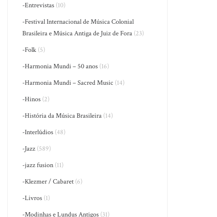
-Entrevistas
(10)
-Festival Internacional de Música Colonial
Brasileira e Música Antiga de Juiz de Fora
(23)
-Folk
(5)
-Harmonia Mundi – 50 anos
(16)
-Harmonia Mundi – Sacred Music
(14)
-Hinos
(2)
-História da Música Brasileira
(14)
-Interlúdios
(48)
-Jazz
(589)
-jazz fusion
(11)
-Klezmer / Cabaret
(6)
-Livros
(1)
-Modinhas e Lundus Antigos
(31)