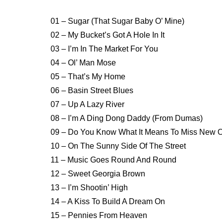
01 – Sugar (That Sugar Baby O’ Mine)
02 – My Bucket’s Got A Hole In It
03 – I’m In The Market For You
04 – Ol’ Man Mose
05 – That’s My Home
06 – Basin Street Blues
07 – Up A Lazy River
08 – I’m A Ding Dong Daddy (From Dumas)
09 – Do You Know What It Means To Miss New O
10 – On The Sunny Side Of The Street
11 – Music Goes Round And Round
12 – Sweet Georgia Brown
13 – I’m Shootin’ High
14 – A Kiss To Build A Dream On
15 – Pennies From Heaven