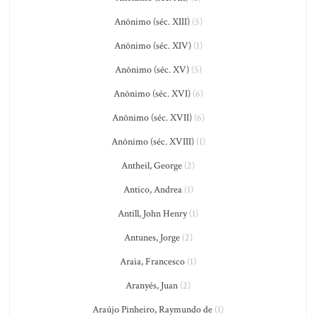
Anônimo (séc. XIII)
(5)
Anônimo (séc. XIV)
(1)
Anônimo (séc. XV)
(5)
Anônimo (séc. XVI)
(6)
Anônimo (séc. XVII)
(6)
Anônimo (séc. XVIII)
(1)
Antheil, George
(2)
Antico, Andrea
(1)
Antill, John Henry
(1)
Antunes, Jorge
(2)
Araia, Francesco
(1)
Aranyés, Juan
(2)
Araújo Pinheiro, Raymundo de
(1)