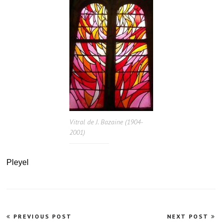
Vitral de J. Bazaine (1904-
2001)
Pleyel
Navegação
PREVIOUS POST
NEXT POST