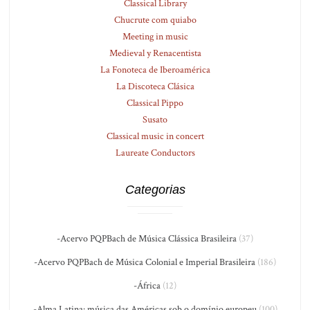
Classical Library
Chucrute com quiabo
Meeting in music
Medieval y Renacentista
La Fonoteca de Iberoamérica
La Discoteca Clásica
Classical Pippo
Susato
Classical music in concert
Laureate Conductors
Categorias
-Acervo PQPBach de Música Clássica Brasileira
(37)
-Acervo PQPBach de Música Colonial e Imperial Brasileira
(186)
-África
(12)
-Alma Latina: música das Américas sob o domínio europeu
(100)