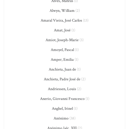
Alves, Mateus
(1)
Alwyn, William
(2)
Amaral Vieira, José Carlos
(13)
Amat, José
(1)
Amiot, Joseph-Marie
(3)
Amoyel, Pascal
(1)
Amper, Emilia
(1)
Anchieta, Juan de
(1)
Anchieta, Padre José de
(2)
Andriessen, Louis
(2)
Anerio, Giovanni Francesco
(1)
Anghel, Irinel
(1)
Anônimo
(38)
Anônimo (séc. XII)
(2)