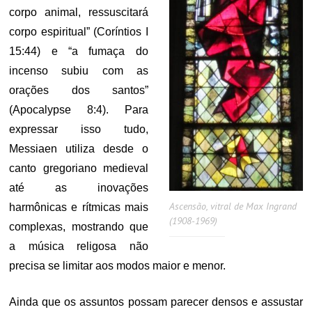
corpo animal, ressuscitará
corpo espiritual” (Coríntios I
15:44) e “a fumaça do
incenso subiu com as
orações dos santos”
(Apocalypse 8:4). Para
expressar isso tudo,
Messiaen utiliza desde o
canto gregoriano medieval
até as inovações
Ascensão, vitral de Max Ingrand
harmônicas e rítmicas mais
(1908-1969)
complexas, mostrando que
a música religosa não
precisa se limitar aos modos maior e menor.
Ainda que os assuntos possam parecer densos e assustar