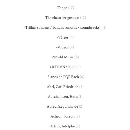
-Tango
(17)
-Tão chato ser gostoso
(17)
-Trilhas sonoras / bandas sonoras / soundtracks
(41)
-Vários
(4)
-Vídeos
(4)
-World Music
(6)
#BTHVN250
(258)
15 anos de PQP Bach
(8)
Abel, Carl Friedrich
(5)
Abrahamsen, Hans
(1)
Abreu, Zequinha de
(2)
Achron, Joseph
(2)
Adam, Adolphe
(2)