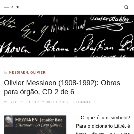
SE
MENU
MESSIAEN, OLIVIER
In
Olivier Messiaen (1908-1992): Obras
para órgão, CD 2 de 6
AUTHOR
POSTED
PLEYEL
31 DE DEZEMBRO DE 2017
3 COMMENTS
ON
– O que é um símbolo?
Para o dicionário Littré, é