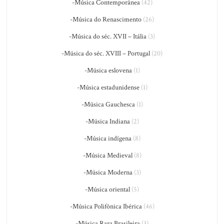
-Música Contemporânea
(42)
-Música do Renascimento
(26)
-Música do séc. XVII – Itália
(3)
-Música do séc. XVIII – Portugal
(20)
-Música eslovena
(1)
-Música estadunidense
(1)
-Música Gauchesca
(1)
-Música Indiana
(2)
-Música indígena
(8)
-Música Medieval
(8)
-Música Moderna
(3)
-Música oriental
(5)
-Música Polifônica Ibérica
(46)
-Música Rara Brasileira
(3)