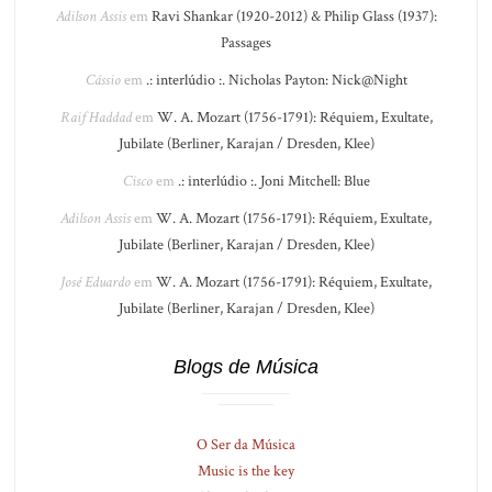
Adilson Assis
em
Ravi Shankar (1920-2012) & Philip Glass (1937):
Passages
Cássio
em
.: interlúdio :. Nicholas Payton: Nick@Night
Raif Haddad
em
W. A. Mozart (1756-1791): Réquiem, Exultate,
Jubilate (Berliner, Karajan / Dresden, Klee)
Cisco
em
.: interlúdio :. Joni Mitchell: Blue
Adilson Assis
em
W. A. Mozart (1756-1791): Réquiem, Exultate,
Jubilate (Berliner, Karajan / Dresden, Klee)
José Eduardo
em
W. A. Mozart (1756-1791): Réquiem, Exultate,
Jubilate (Berliner, Karajan / Dresden, Klee)
Blogs de Música
O Ser da Música
Music is the key