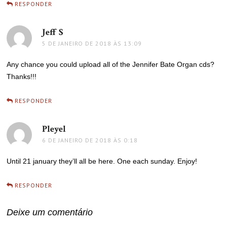
RESPONDER
Jeff S
disse:
5 DE JANEIRO DE 2018 ÀS 13:09
Any chance you could upload all of the Jennifer Bate Organ cds?
Thanks!!!
RESPONDER
Pleyel
disse:
6 DE JANEIRO DE 2018 ÀS 0:18
Until 21 january they’ll all be here. One each sunday. Enjoy!
RESPONDER
Deixe um comentário