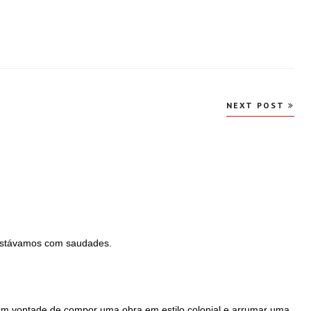
NEXT POST
Estávamos com saudades.
om vontade de compor uma obra em estilo colonial e arrumar uma