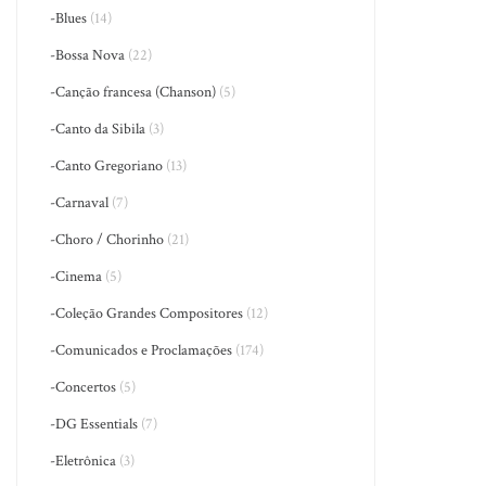
-Blues
(14)
-Bossa Nova
(22)
-Canção francesa (Chanson)
(5)
-Canto da Sibila
(3)
-Canto Gregoriano
(13)
-Carnaval
(7)
-Choro / Chorinho
(21)
-Cinema
(5)
-Coleção Grandes Compositores
(12)
-Comunicados e Proclamações
(174)
-Concertos
(5)
-DG Essentials
(7)
-Eletrônica
(3)