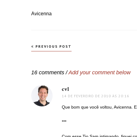
Avicenna
Navegação
PREVIOUS POST
de
Post
16 comments /
Add your comment below
cvl
disse:
14 DE FEVEREIRO DE 2010 ÀS 20:16
Que bom que você voltou, Avicenna. 
***
Com esse Tio Sam intimando, fiquei c