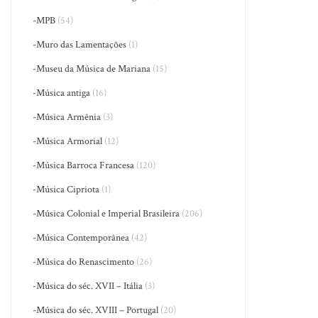
-MPB
(54)
-Muro das Lamentações
(1)
-Museu da Música de Mariana
(15)
-Música antiga
(16)
-Música Armênia
(3)
-Música Armorial
(12)
-Música Barroca Francesa
(120)
-Música Cipriota
(1)
-Música Colonial e Imperial Brasileira
(206)
-Música Contemporânea
(42)
-Música do Renascimento
(26)
-Música do séc. XVII – Itália
(3)
-Música do séc. XVIII – Portugal
(20)