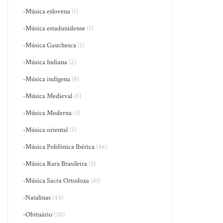
-Música eslovena
(1)
-Música estadunidense
(1)
-Música Gauchesca
(1)
-Música Indiana
(2)
-Música indígena
(8)
-Música Medieval
(8)
-Música Moderna
(3)
-Música oriental
(5)
-Música Polifônica Ibérica
(46)
-Música Rara Brasileira
(3)
-Música Sacra Ortodoxa
(10)
-Natalinas
(45)
-Obituário
(20)