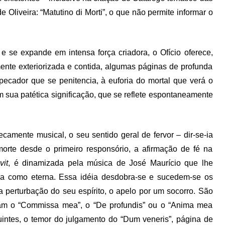
de Oliveira: “Matutino di Morti”, o que não permite informar o
 se expande em intensa força criadora, o Ofício oferece,
ente exteriorizada e contida, algumas páginas de profunda
ecador que se penitencia, à euforia do mortal que verá o
em sua patética significação, que se reflete espontaneamente
ecamente musical, o seu sentido geral de fervor – dir-se-ia
morte desde o primeiro responsório, a afirmação de fé na
it
, é dinamizada pela música de José Maurício que lhe
da como eterna. Essa idéia desdobra-se e sucedem-se os
perturbação do seu espírito, o apelo por um socorro. São
am o “Commissa mea”, o “De profundis” ou o “Anima mea
guintes, o temor do julgamento do “Dum veneris”, página de