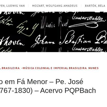
EN, LUDWIG VAN
MOZART, WOLFGANG AMADEUS
BARTÓK, BÉLA
L BRASILEIRA
,
-MÚSICA COLONIAL E IMPERIAL BRASILEIRA
,
NUNES
io em Fá Menor – Pe. José
1767-1830) – Acervo PQPBach