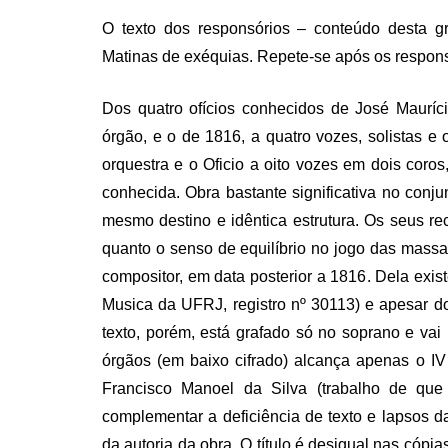
O texto dos responsórios – conteúdo desta g
Matinas de exéquias. Repete-se após os responsór
Dos quatro ofícios conhecidos de José Mauríc
órgão, e o de 1816, a quatro vozes, solistas e
orquestra e o Oficio a oito vozes em dois coro
conhecida. Obra bastante significativa no conj
mesmo destino e idêntica estrutura. Os seus re
quanto o senso de equilíbrio no jogo das massa
compositor, em data posterior a 1816. Dela exi
Musica da UFRJ, registro nº 30113) e apesar do t
texto, porém, está grafado só no soprano e vai
órgãos (em baixo cifrado) alcança apenas o I
Francisco Manoel da Silva (trabalho de que 
complementar a deficiência de texto e lapsos da
da autoria da obra. O título é desigual nas cópia