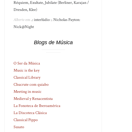
Réquiem, Exultate, Jubilate (Berliner, Karajan /
Dresden, Klee)
Alberto
em
.: interlúdio :. Nicholas Payton:
Nick@Night
Blogs de Música
O Ser da Música
Music is the key
Classical Library
Chucrute com quiabo
Meeting in music
Medieval y Renacentista
La Fonoteca de Iberoamérica
La Discoteca Clásica
Classical Pippo
Susato