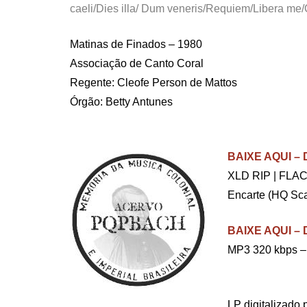
caeli/Dies illa/ Dum veneris/Requiem/Libera me
Matinas de Finados – 1980
Associação de Canto Coral
Regente: Cleofe Person de Mattos
Órgão: Betty Antunes
.
BAIXE AQUI 
XLD RIP | FLAC
Encarte (HQ Sca
BAIXE AQUI 
MP3 320 kbps – 
.
LP digitalizado 