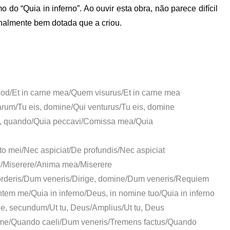
o do “Quia in inferno”. Ao ouvir esta obra, não parece difícil
onalmente bem dotada que a criou.
uod/Et in carne mea/Quem visurus/Et in carne mea
arum/Tu eis, domine/Qui venturus/Tu eis, domine
ne, quando/Quia peccavi/Comissa mea/Quia
o mei/Nec aspiciat/De profundis/Nec aspiciat
i/Miserere/Anima mea/Miserere
corderis/Dum veneris/Dirige, domine/Dum veneris/Requiem
tem me/Quia in inferno/Deus, in nomine tuo/Quia in inferno
ne, secundum/Ut tu, Deus/Amplius/Ut tu, Deus
a me/Quando caeli/Dum veneris/Tremens factus/Quando