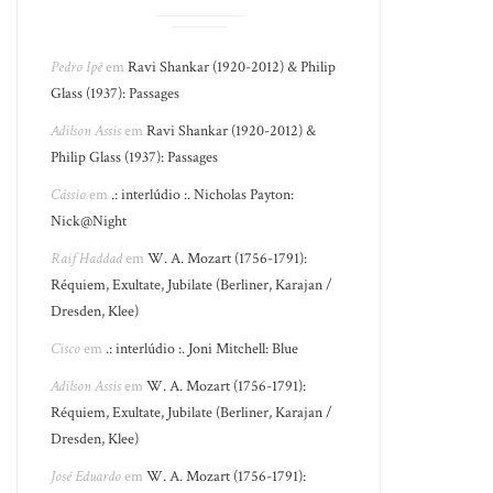
Pedro Ipê
em
Ravi Shankar (1920-2012) & Philip
Glass (1937): Passages
Adilson Assis
em
Ravi Shankar (1920-2012) &
Philip Glass (1937): Passages
Cássio
em
.: interlúdio :. Nicholas Payton:
Nick@Night
Raif Haddad
em
W. A. Mozart (1756-1791):
Réquiem, Exultate, Jubilate (Berliner, Karajan /
Dresden, Klee)
Cisco
em
.: interlúdio :. Joni Mitchell: Blue
Adilson Assis
em
W. A. Mozart (1756-1791):
Réquiem, Exultate, Jubilate (Berliner, Karajan /
Dresden, Klee)
José Eduardo
em
W. A. Mozart (1756-1791):