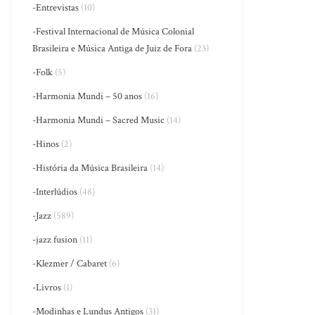
-Entrevistas
(10)
-Festival Internacional de Música Colonial
Brasileira e Música Antiga de Juiz de Fora
(23)
-Folk
(5)
-Harmonia Mundi – 50 anos
(16)
-Harmonia Mundi – Sacred Music
(14)
-Hinos
(2)
-História da Música Brasileira
(14)
-Interlúdios
(48)
-Jazz
(589)
-jazz fusion
(11)
-Klezmer / Cabaret
(6)
-Livros
(1)
-Modinhas e Lundus Antigos
(31)