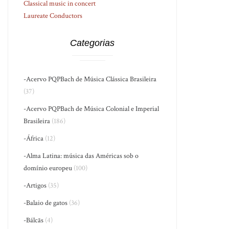
Classical music in concert
Laureate Conductors
Categorias
-Acervo PQPBach de Música Clássica Brasileira
(37)
-Acervo PQPBach de Música Colonial e Imperial
Brasileira
(186)
-África
(12)
-Alma Latina: música das Américas sob o
domínio europeu
(100)
-Artigos
(35)
-Balaio de gatos
(36)
-Bálcãs
(4)