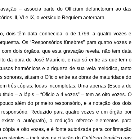
ravação – associa parte do Officium defunctorum ao das
ios III, VI e IX, o versículo Requiem aeternarn.
io, dois têm data conhecida: o de 1799, a quatro vozes e
 orquestra. Os “Responsórios fúnebres” para quatro vozes e
s, com dois órgãos, que esta gravação revela, não tem data
unto da obra de José Maurício, e não só entre as que tem o
cursos harmônicos e a riqueza de sua veia melódica, tanto
s sonoras, situam o Ofício entre as obras de maturidade do
stem três cópias, todas incompletas. Uma apenas (Escola de
ítulo – a lápis – “Ofício a 4 vozes” – tem as oito vozes. O
 pouco além do primeiro responsório, e a notação dos dois
V responsório. Reduzido para quatro vozes e um órgão por
existe o autógrafo), a redução oferece elementos para
 cópia a oito vozes, e é fonte autorizada para confirmação
s existentes – inclusive na citação do
Catálogo temático das